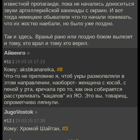
известной пропаганде, пока не начались доноситься
звуки артиллерийской канонады с окраин. И вот
тогда немецкие обыватели что-то начали понимать,
что их жостко наебали, но было уже поздно.
Так и здесь. Враньё рано или поздно боком вылезет
и тому, кто врал и тому кто верил.
Айвенго
»
#11 |
19.03.15 17:13
Кому: aksbkanareika,
#8
Что-то не припомню я, чтоб укры размолвляли в
этом направлении, наоборот- женщина с косой, с
пеной у рта, кричала про то, как она собирается
расстреливать "кацапов" из ЯО. Это вы, товарищ,
опрометчиво ляпнули.
JugoVostok
»
#12 |
19.03.15 17:35
Кому: Хромой Шайтан,
#3