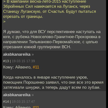
> В кампании весна-лето-2015 наступление
Збройнных Сил намечается на Луганск, через
Станицу Луганскую, от Счастья. Будут пытаться
отрезать от границы.
>
Я думаю, что для ВСУ перспективнее наступать на
юге, с рубежа Новоселово-Гранитное-Прохоровка в
направлении Тельманово-Первомайское, с целью
отрезания южной группировки ВСН.
aksbkanareika
»
#13 |
19.03.15 17:39
Кому: Айвенго,
#11
Когда началось в январе наступление укров,
помощник Порошенко заявил, что они все это время
затягивали шнурки, а теперь дадут всем по зубам.
aksbkanareika
»
#14 |
19.03.15 17:47
Кому: Айвенго,
#11