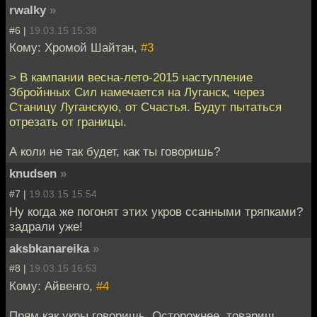
rwalky
»
#6 |
19.03.15 15:38
Кому: Хромой Шайтан,
#3
> В кампании весна-лето-2015 наступление
Збройнных Сил намечается на Луганск, через
Станицу Луганскую, от Счастья. Будут пытаться
отрезать от границы.
А коли не так будет, как ты говоришь?
knudsen
»
#7 |
19.03.15 15:54
Ну когда же погонят этих укров ссанными тряпками?
задрали уже!
aksbkanareika
»
#8 |
19.03.15 16:53
Кому: Айвенго,
#4
Прям как укры говоришь. Осторожнее, товарищ.