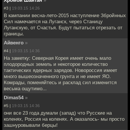
Хромой Шайтан
»
#3 |
19.03.15 14:26
В кампании весна-лето-2015 наступление Збройнных
Сил намечается на Луганск, через Станицу
Луганскую, от Счастья. Будут пытаться отрезать от
границы.
Айвенго
»
#4 |
19.03.15 14:36
На заметку: Северная Корея имеет очень мало
плодородных земель и некоторое количество
тактических ядерных зарядов. Новороссия имеет
много вышеозначенного грунта и не имеет ЯО.
Комрады, поменяйтесь и расклад сил изменится
весьма ощутимо...
Dimas54
»
#5 |
19.03.15 14:36
они все 23 года думали (запад) что Русские на
коленях, Россия на коленях. А оказалось- мы просто
зашнуровывали берцы!