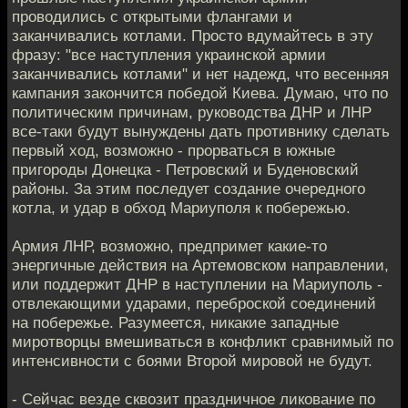
проводились с открытыми флангами и
заканчивались котлами. Просто вдумайтесь в эту
фразу: "все наступления украинской армии
заканчивались котлами" и нет надежд, что весенняя
кампания закончится победой Киева. Думаю, что по
политическим причинам, руководства ДНР и ЛНР
все-таки будут вынуждены дать противнику сделать
первый ход, возможно - прорваться в южные
пригороды Донецка - Петровский и Буденовский
районы. За этим последует создание очередного
котла, и удар в обход Мариуполя к побережью.
Армия ЛНР, возможно, предпримет какие-то
энергичные действия на Артемовском направлении,
или поддержит ДНР в наступлении на Мариуполь -
отвлекающими ударами, переброской соединений
на побережье. Разумеется, никакие западные
миротворцы вмешиваться в конфликт сравнимый по
интенсивности с боями Второй мировой не будут.
- Сейчас везде сквозит праздничное ликование по