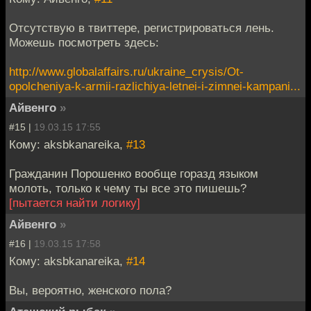
Отсутствую в твиттере, регистрироваться лень.
Можешь посмотреть здесь:
http://www.globalaffairs.ru/ukraine_crysis/Ot-
opolcheniya-k-armii-razlichiya-letnei-i-zimnei-kampani...
Айвенго
»
#15 |
19.03.15 17:55
Кому: aksbkanareika,
#13
Гражданин Порошенко вообще горазд языком
молоть, только к чему ты все это пишешь?
[пытается найти логику]
Айвенго
»
#16 |
19.03.15 17:58
Кому: aksbkanareika,
#14
Вы, вероятно, женского пола?