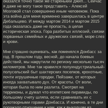
оказался точно такой же старенький джип... Сейчас
я даже не могу такое представить - Алексей
Мозговой стал совершенно иным человеком. Пока
эта война для меня временно завершилась в центре
Дебальцево. И между мартом 2014 и мартом 2015
года оказалась даже не пропасть, а целая
историческая эпоха. Гора разбитых иллюзий, связки
порванных семейных и дружеских связей, море слез
и крови.
Мне страшно оценивать, как поменялся Донбасс за
год. В прошлом году, весной, до начала боевых
действий, мы накрутили по региону несколько тысяч
километров. Мне так нравился полуиндустриальный-
полусельский быт шахтерских поселков, крохотные,
почти игрушечные городки. Пейзажи, от которых
иногда захватывало дух. От красоты. От воли,
которая была по ним разлита. Смотрел на
терриконы, и думал что египетские пирамиды, по
большому счету шляпа, если сравнивать их с
рукотворными горами Донбасса. И конечно, в те дни
поражало отношение к нам, как к выходцам из