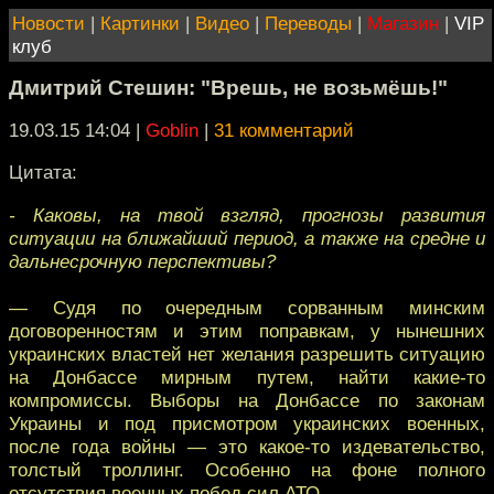
Новости
|
Картинки
|
Видео
|
Переводы
|
Магазин
|
VIP
клуб
Дмитрий Стешин: "Врешь, не возьмёшь!"
19.03.15 14:04
|
Goblin
|
31 комментарий
Цитата:
- Каковы, на твой взгляд, прогнозы развития
ситуации на ближайший период, а также на средне и
дальнесрочную перспективы?
— Судя по очередным сорванным минским
договоренностям и этим поправкам, у нынешних
украинских властей нет желания разрешить ситуацию
на Донбассе мирным путем, найти какие-то
компромиссы. Выборы на Донбассе по законам
Украины и под присмотром украинских военных,
после года войны — это какое-то издевательство,
толстый троллинг. Особенно на фоне полного
отсутствия военных побед сил АТО.