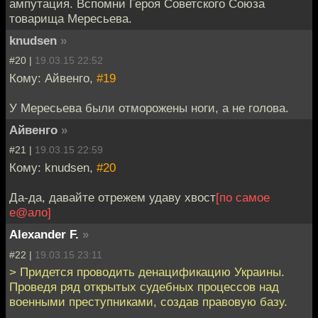
ампутация. Вспомни Героя Советского Союза
товарища Мересьева.
knudsen
»
#20 |
19.03.15 22:52
Кому: Айвенго,
#19
У Мересьева были отморожены ноги, а не голова.
Айвенго
»
#21 |
19.03.15 22:59
Кому: knudsen,
#20
Да-да, давайте отрежем удаву хвост
[по самое
е@ало]
Alexander F.
»
#22 |
19.03.15 23:11
> Придется проводить денацификацию Украины.
Проведя ряд открытых судебных процессов над
военными преступниками, создав правовую базу.