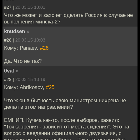
#27 |
20.03.15 10:01
Что же может и захочет сделать Россия в случае не
выполнения минска-2?
knudsen
»
#28 |
20.03.15 10:03
Кому: Panaev,
#26
Да. Что не так?
0val
»
#29 |
20.03.15 13:19
Кому: Abrikosov,
#25
Что ж он в бытность свою министром нихрена не
делал в этом направлении?
ЕМНИП, Кучма как-то, после выборов, заявил:
"Точка зрения - зависит от места сидения". Это на
вопрос о введении официального двуязычия, с
которым он шел на выборы... Так что, все кто без