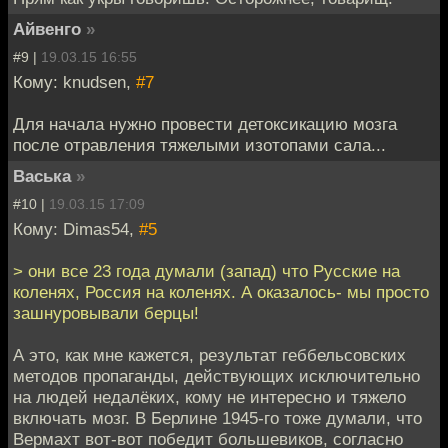
Айвенго
»
#9 |
19.03.15 16:55
Кому: knudsen,
#7
Для начала нужно провести детоксикацию мозга
после отравления тяжелыми изотопами сала...
Васька
»
#10 |
19.03.15 17:09
Кому: Dimas54,
#5
> они все 23 года думали (запад) что Русские на
коленях, Россия на коленях. А оказалось- мы просто
зашнуровывали берцы!
А это, как мне кажется, результат геббельсовских
методов пропаганды, действующих исключительно
на людей недалёких, кому не интересно и тяжело
включать мозг. В Берлине 1945-го тоже думали, что
Вермахт вот-вот победит большевиков, согласно