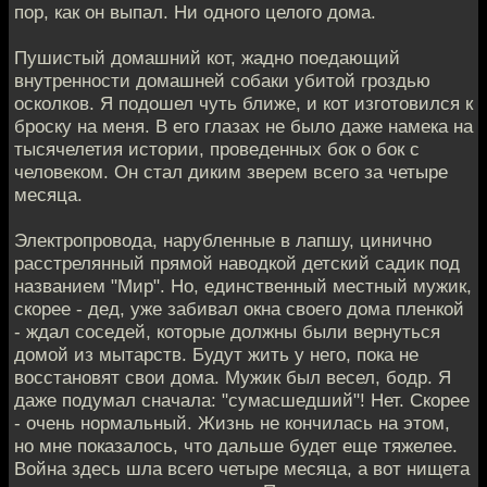
пор, как он выпал. Ни одного целого дома.
Пушистый домашний кот, жадно поедающий
внутренности домашней собаки убитой гроздью
осколков. Я подошел чуть ближе, и кот изготовился к
броску на меня. В его глазах не было даже намека на
тысячелетия истории, проведенных бок о бок с
человеком. Он стал диким зверем всего за четыре
месяца.
Электропровода, нарубленные в лапшу, цинично
расстрелянный прямой наводкой детский садик под
названием "Мир". Но, единственный местный мужик,
скорее - дед, уже забивал окна своего дома пленкой
- ждал соседей, которые должны были вернуться
домой из мытарств. Будут жить у него, пока не
восстановят свои дома. Мужик был весел, бодр. Я
даже подумал сначала: "сумасшедший"! Нет. Скорее
- очень нормальный. Жизнь не кончилась на этом,
но мне показалось, что дальше будет еще тяжелее.
Война здесь шла всего четыре месяца, а вот нищета