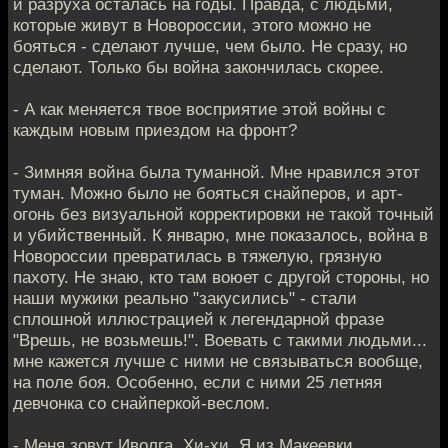
и разруха осталась на годы. Правда, с людьми,
которые живут в Новороссии, этого можно не
бояться - сделают лучше, чем было. Не сразу, но
сделают. Только бы война закончилась скорее.
- А как меняется твое восприятие этой войны с
каждым новым приездом на фронт?
- Зимняя война была туманной. Мне нравился этот
туман. Можно было не бояться снайперов, и арт-
огонь без визуальной корректировки не такой точный
и убийственный. К январю, мне показалось, война в
Новороссии превратилась в тяжелую, грязную
пахоту. Не знаю, кто там воюет с другой стороны, но
наши мужики реально "закусились" - стали
сплошной иллюстрацией к легендарной фразе
"Врешь, не возьмешь!". Воевать с такими людьми...
мне кажется лучше с ними не связываться вообще,
на поле боя. Особенно, если с ними 25 летняя
девчонка со снайперкой-веслом.
- Меня зовут Иволга. Хи-хи. Я из Макеевки.