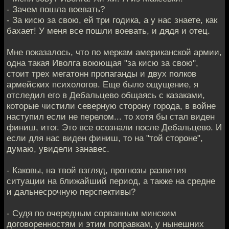
- Зачем пошла воевать?
- За кисю за свою, ей три годика, а у нас знаете, как
бахает! У меня все пошли воевать, и дядя и отец.
Мне показалось, что по меркам американской армии,
одна такая Иволга воюющая "за кисю за свою",
стоит трех мегатонн пропаганды и двух полков
армейских психологов. Еще было ощущение, я
отследил его в Дебальцево общаясь с казаками,
которые чистили северную сторону города, в войне
наступил если не перелом... то хотя бы стал виден
финиш, итог. Это все осознали после Дебальцево. И
если для нас виден финиш, то на "той стороне",
думаю, увидели занавес.
- Каковы, на твой взгляд, прогнозы развития
ситуации на ближайший период, а также на средне
и дальнесрочную перспективы?
- Судя по очередным сорванным минским
договоренностям и этим поправкам, у нынешних