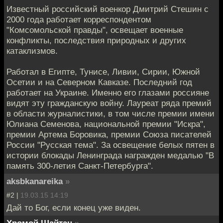
Известный российский военкор Дмитрий Стешин с
2000 года работает корреспондентом
"Комсомольской правды", освещает военные
конфликты, последствия природных и других
катаклизмов.
Работал в Египте, Тунисе, Ливии, Сирии, Южной
Осетии и на Северном Кавказе. Последний год
работает на Украине. Именно его глазами россияне
видят эту гражданскую войну. Лауреат ряда премий
в области журналистики, в том числе премии имени
Юлиана Семенова, национальной премии "Искра",
премии Артема Боровика, премии Союза писателей
России "Русская тема". За освещение белых пятен в
истории блокады Ленинграда награжден медалью "В
память 300-летия Санкт-Петербурга".
aksbkanareika
»
#2 |
19.03.15 14:19
Дай то Бог, если конец уже виден.