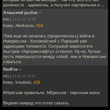
должности - адекватны, а получил портфельчик и ...
Аташский рыбак
»
#30 |
20.03.15 15:28
Кому: Abrikosov,
#24
Пока еще не началась (продолжилась) война в
Новороссии - Коломойский с Парашей уже
задницами толкаются. Силушкой мерятся кто
быстрее «Укртранснафту» отхватит. Ну-ну. Лучше
пусть перегрызутся между собой, чем в Новороссию
соваться.
RedFox
»
#31 |
20.03.15 20:52
Кому: knudsen,
#28
МАресьев правильно, МЕресьев - персонаж книги.
Видимо камрад это хотел сказать.