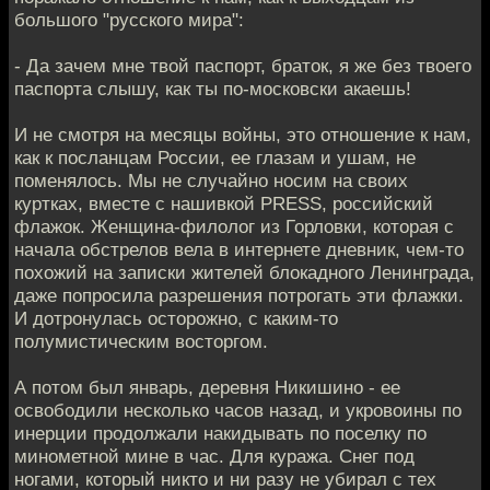
большого "русского мира":
- Да зачем мне твой паспорт, браток, я же без твоего
паспорта слышу, как ты по-московски акаешь!
И не смотря на месяцы войны, это отношение к нам,
как к посланцам России, ее глазам и ушам, не
поменялось. Мы не случайно носим на своих
куртках, вместе с нашивкой PRESS, российский
флажок. Женщина-филолог из Горловки, которая с
начала обстрелов вела в интернете дневник, чем-то
похожий на записки жителей блокадного Ленинграда,
даже попросила разрешения потрогать эти флажки.
И дотронулась осторожно, с каким-то
полумистическим восторгом.
А потом был январь, деревня Никишино - ее
освободили несколько часов назад, и укровоины по
инерции продолжали накидывать по поселку по
минометной мине в час. Для куража. Снег под
ногами, который никто и ни разу не убирал с тех