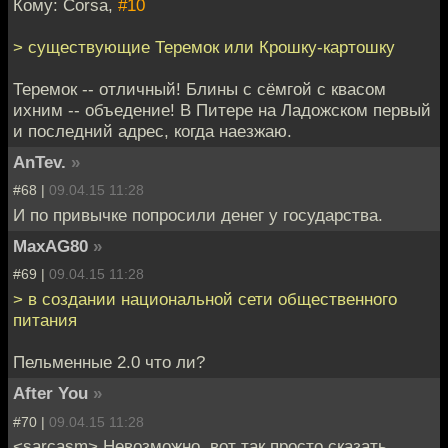
Кому: Corsa,
#10
> существующие Теремок или Крошку-картошку
Теремок -- отличный! Блины с сёмгой с квасом
ихним -- объедение! В Питере на Ладожском первый
и последний адрес, когда наезжаю.
AnTev.
»
#68 |
09.04.15 11:28
И по привычке попросили денег у государства.
MaxAG80
»
#69 |
09.04.15 11:28
> в создании национальной сети общественного
питания
Пельменные 2.0 что ли?
After You
»
#70 |
09.04.15 11:28
<sarcasm> Невозможно, вот так просто сказать