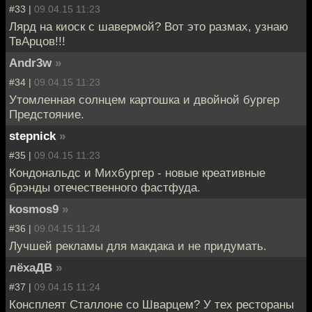
#33 |
09.04.15 11:23
Лярд на киоск с шавермой? Вот это размах, узнаю
ТвАрцов!!!
Andr3w
»
#34 |
09.04.15 11:23
Утомленная солнцем картошка и двойной бургер
Предстояние.
stepnick
»
#35 |
09.04.15 11:23
Кондональдс и Михбургер - новые креативные
брэнды отечественного фастфуда.
kosmos9
»
#36 |
09.04.15 11:24
Лучшей рекламы для макдака и не придумать.
лёхаДВ
»
#37 |
09.04.15 11:24
Консплеят Сталлоне со Шварцем? У тех рестораны