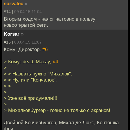
sorvalec
»
#14 |
09.04.15 11:04
Вторым ходом - налог на говно в пользу
новооткрытой сети.
Korsar
»
#15 |
09.04.15 11:07
Кому: Директор,
#6
> Кому: dead_Mazay,
#4
>
> > Назвать нужно "Михалок".
> > Ну, или "Кончалок".
> >
>
> Уже всё придумали!!!
>
> Михалковбургер - говно не только с экранов!
Двойной Кончизбургер, Михал де Люкс, Контошка
фри