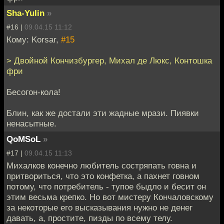
Sha-Yulin
»
#16 |
09.04.15 11:12
Кому: Korsar,
#15
> Двойной Кончизбургер, Михал де Люкс, Контошка
фри
Бесогон-кола!
Блин, как же достали эти жадные мрази. Пиявки
ненасытные.
QoMSoL
»
#17 |
09.04.15 11:13
Михалков конечно любитель состряпать говна и
притвориться, что это конфетка, а пахнет говном
потому, что потребитель - тупое быдло и бесит он
этим весьма крепко. Но вот мистеру Кончаловскому
за некоторые его высказывания нужно не денег
давать, а, простите, пизды по всему телу.