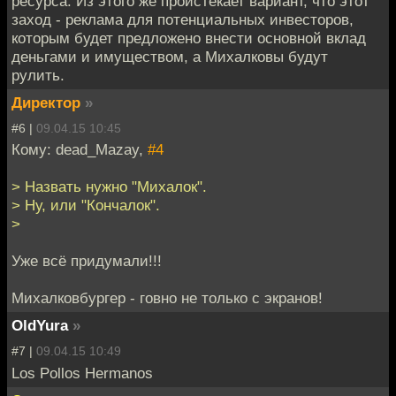
ресурса. Из этого же проистекает вариант, что этот
заход - реклама для потенциальных инвесторов,
которым будет предложено внести основной вклад
деньгами и имуществом, а Михалковы будут
рулить.
Директор
»
#6 |
09.04.15 10:45
Кому: dead_Mazay,
#4
> Назвать нужно "Михалок".
> Ну, или "Кончалок".
>
Уже всё придумали!!!
Михалковбургер - говно не только с экранов!
OldYura
»
#7 |
09.04.15 10:49
Los Pollos Hermanos