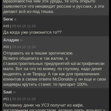
мразопакостна чем эти уроды, те хоть открыто
заявляются что ненавидят россию и русских, а эти
делают всё из-под тишка.
Serж
»
#49 |
09.04.15 11:24
Да когда уже угомонится то??
Аладин
»
#50 |
09.04.15 11:24
Отправить их в пешее эротическое.
Всякого общепита и так валом, а
станкостроительных предприятий катастрофически
мало. Вот на что по моему, по глупому, надо денег
выделять а не Творцу. А так как для привлечения
клиентов в своем ответе McDonalds-у он еще и свои
шедевры крутить станет, то прогорит 100%.
Saat
»
#51 |
09.04.15 11:28
Половину денег на УС3 получат из кафе,
построенном государством, вторую опять возьмут у