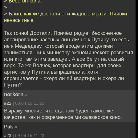
> Бесогон-кола!
>
> Блин, как же достали эти жадные мрази. Пиявки
ненасытные.
Так точно! Достали. Причём радует бесконечное
апелирование частных лиц лично к Путину, то есть
не к Медведеву, который вроде этим должен
заниматься, ни к министру экономического развития
или кто там этим заведует. А все бегут на самый
верх. Та же Волчек, которая квартиры для своих
артистов у Путина выпрашивала, хотя
спрашивается - схера ли ей квартиры и схера ли
Путин?
norkorn
»
#22 |
09.04.15 11:23
Выражу мнение, что еда там будет такого же
качества, как и современное михалковское кино.
Pak
»
#23 |
09.04.15 11:23