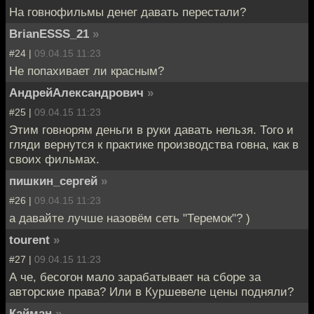
На говнофильмы денег давать перестали?
BrianESSS_21
»
#24 |
09.04.15 11:23
Не попахивает ли красным?
АндрейАлександрович
»
#25 |
09.04.15 11:23
Этим говнорям деньги в руки давать нельзя. Того и
гляди вернутся к практике производства говна, как в
своих фильмах.
пишкин_сергей
»
#26 |
09.04.15 11:23
а давайте лучше назовём сеть "Теремок"? )
tourent
»
#27 |
09.04.15 11:23
А че, бесогон мало зарабатывает на сборе за
авторские права? Или в Куршевеле цены подняли?
Кайман
»