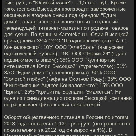
тыс. руб., в "Юлиной кухне" — 1,5 тыс. руб. Кроме
того, госпожа Высоцкая производит замороженные
овощные и ягодные смеси под брендом "Едим
дома!", аналогичное название носит созданный
телеведущей интернет-магазин по продаже товаров
для кухни. По данным Kartoteka.ru, Юлии Высоцкой
принадлежит 35% ООО "Продюсерский центр А. С.
Кончаловского"; 10% ООО "ХлебСоль" (выпускает
одноименный журнал); 19% ООО "Борки 29" (сдает
недвижимость внаем); 35% ООО "Кулинарные
путешествия Юлии Высоцкой" (турагентство); 51%
ЗАО "Едим дома!" (телепрограмма); 50% ООО
"Золотой глобус" (кафе на Охотном Ряду); 35% ООО
"Кинокомпания Андрея Кончаловского"; 15% ООО
"Ерник"; 25% "Криэйтив Брендинг Эйдженси". Ни
одна из принадлежащих госпоже Высоцкой компаний
не раскрывает финансовых показателей.
Оборот общественного питания в России по итогам
2013 года составлял 1,131 трлн руб. (по сравнению с
показателями за 2012 год он вырос на 4%). В