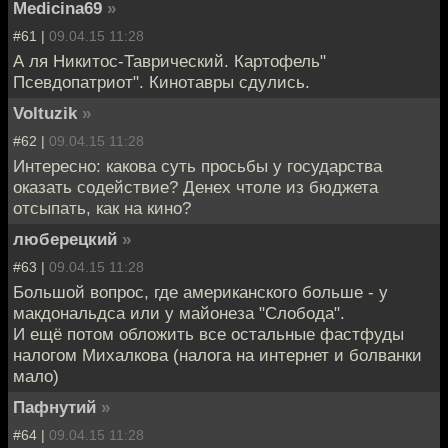
Medicina69
»
#61 |
09.04.15 11:28
А ля Никитос-Таврический. Картофель"
Псевдопатриот". Кинотавры сдулись.
Voltuzik
»
#62 |
09.04.15 11:28
Интересно: какова суть просьбы у государства
оказать содействие? Денех чтоле из бюджета
отсыпать, как на кино?
люберецкий
»
#63 |
09.04.15 11:28
Большой вопрос, где американского больше - у
макдональдса или у майонеза "Слобода".
И ещё потом обложить все остальные фастфуды
налогом Михалкова (налога на интернет и болванки
мало)
Пафнутий
»
#64 |
09.04.15 11:28