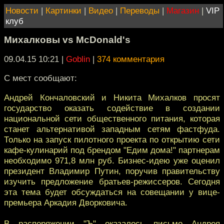
Новости
|
Картинки
|
Видео
|
Переводы
|
Магазин
|
VIP
клуб
Михалковы vs McDonald's
09.04.15 10:21
|
Goblin
|
374 комментария
С мест сообщают:
Андрей Кончаловский и Никита Михалков просят
государство оказать содействие в создании
национальной сети общественного питания, которая
станет альтернативой западным сетям фастфуда.
Только на запуск пилотного проекта по открытию сети
кафе-кулинарий под брендом "Едим дома!" партнерам
необходимо 971,8 млн руб. Бизнес-идею уже оценил
президент Владимир Путин, поручив правительству
изучить предложение братьев-режиссеров. Сегодня
эта тема будет обсуждаться на совещании у вице-
премьера Аркадия Дворковича.
В распоряжении "Ъ" оказалось письмо Андрея