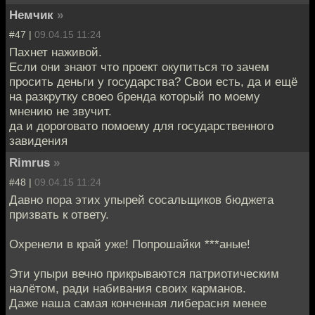
Немчик
»
#47 |
09.04.15 11:24
Пахнет наживой.
Если они знают что проект окупиться то зачем
просить деньги у государства? Свои есть, да и ещё
на разкрутку своео бренда который по моему
мнению не звучит.
да и дороговато помоему для государственного
завидения
Rimrus
»
#48 |
09.04.15 11:24
Давно пора этих упырей сосальщиков бюджета
призвать к ответу.
Охренели в край уже! Попрошайки ***аные!
Эти упыри вечно прикрываются патриотическим
налётом, ради набивания своих карманов.
Даже наша самая конченная либерасня менее