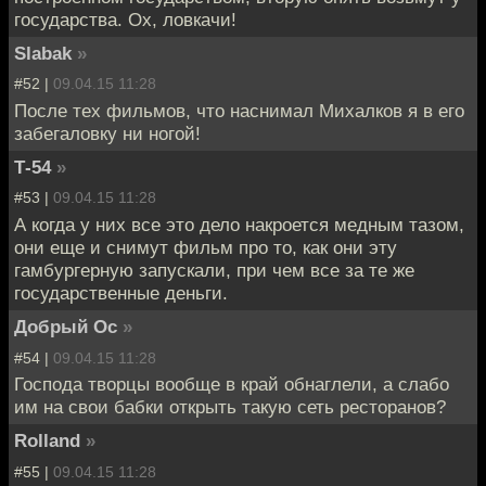
государства. Ох, ловкачи!
Slabak
»
#52 |
09.04.15 11:28
После тех фильмов, что наснимал Михалков я в его
забегаловку ни ногой!
Т-54
»
#53 |
09.04.15 11:28
А когда у них все это дело накроется медным тазом,
они еще и снимут фильм про то, как они эту
гамбургерную запускали, при чем все за те же
государственные деньги.
Добрый Ос
»
#54 |
09.04.15 11:28
Господа творцы вообще в край обнаглели, а слабо
им на свои бабки открыть такую сеть ресторанов?
Rolland
»
#55 |
09.04.15 11:28