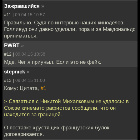
Зажравшийся
»
#11 |
09.04.15 10:57
Правильно. Судя по интервью наших киноделов,
Голливуд они давно уделали, пора и за Макдональдс
приниматься.
PWBT
»
#12 |
09.04.15 10:58
Мде. Чет я приуныл. Если это не фейк.
stepnick
»
#13 |
09.04.15 11:00
Кому: Цитата,
#1
> Связаться с Никитой Михалковым не удалось: в
Союзе кинематографистов сообщили, что он
находится за границей.
О поставке хрустящих французских булок
договаривается.