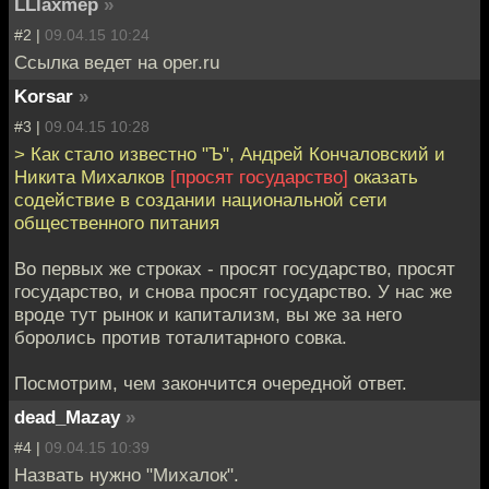
LLlaxmep
»
#2 |
09.04.15 10:24
Ссылка ведет на oper.ru
Korsar
»
#3 |
09.04.15 10:28
> Как стало известно "Ъ", Андрей Кончаловский и
Никита Михалков
[просят государство]
оказать
содействие в создании национальной сети
общественного питания
Во первых же строках - просят государство, просят
государство, и снова просят государство. У нас же
вроде тут рынок и капитализм, вы же за него
боролись против тоталитарного совка.
Посмотрим, чем закончится очередной ответ.
dead_Mazay
»
#4 |
09.04.15 10:39
Назвать нужно "Михалок".