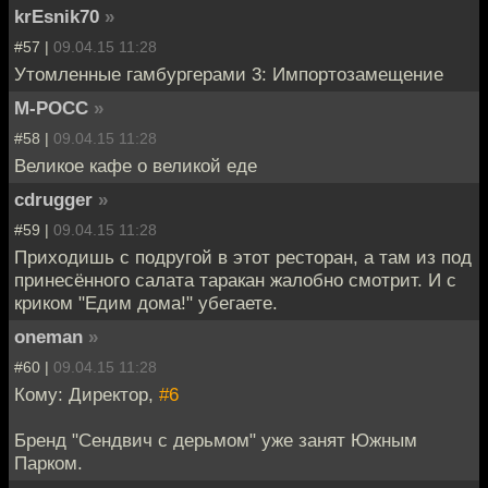
krEsnik70
»
#57 |
09.04.15 11:28
Утомленные гамбургерами 3: Импортозамещение
М-РОСС
»
#58 |
09.04.15 11:28
Великое кафе о великой еде
cdrugger
»
#59 |
09.04.15 11:28
Приходишь с подругой в этот ресторан, а там из под
принесённого салата таракан жалобно смотрит. И с
криком "Едим дома!" убегаете.
oneman
»
#60 |
09.04.15 11:28
Кому: Директор,
#6
Бренд "Сендвич с дерьмом" уже занят Южным
Парком.