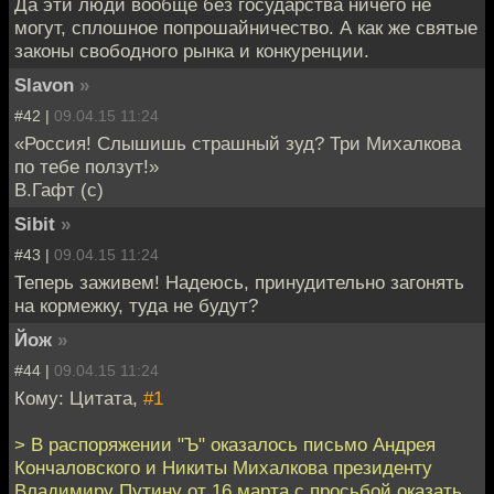
Да эти люди вообще без государства ничего не
могут, сплошное попрошайничество. А как же святые
законы свободного рынка и конкуренции.
Slavon
»
#42 |
09.04.15 11:24
«Россия! Слышишь страшный зуд? Три Михалкова
по тебе ползут!»
В.Гафт (с)
Sibit
»
#43 |
09.04.15 11:24
Теперь заживем! Надеюсь, принудительно загонять
на кормежку, туда не будут?
Йож
»
#44 |
09.04.15 11:24
Кому: Цитата,
#1
> В распоряжении "Ъ" оказалось письмо Андрея
Кончаловского и Никиты Михалкова президенту
Владимиру Путину от 16 марта с просьбой оказать