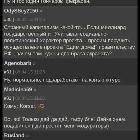
Ну и господин Гончаров прекрасен.
OdySSey2150
»
#30 |
09.04.15 11:23
Странный капитализм какой-то... Если миллиард
государственный и "Учитывая социально-
политический характер проекта... просим поручить
осуществление проекта "Едим дома!" правительству
РФ", зачем там нужны два брата-акробата?
Agenobarb
»
#31 |
09.04.15 11:23
Ну, нормально, подзаработают на конъюнктуре.
Medicina69
»
#32 |
09.04.15 11:23
Кому: Korsar,
#3
Во, во! Только дай да дай, тьфу бля! Дайка хуем
подавился!( да простят меня модераторы)
Rusland
»