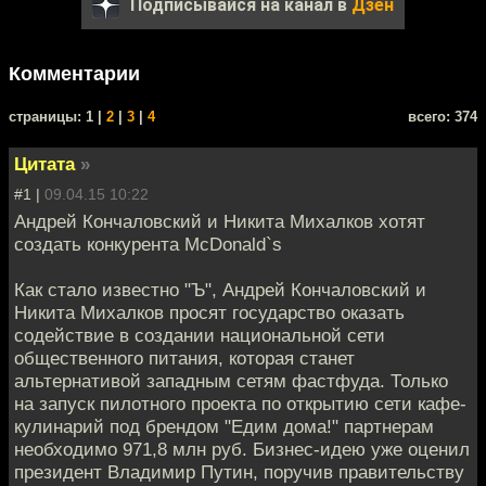
Подписывайся на канал в
Дзен
Комментарии
cтраницы: 1 |
2
|
3
|
4
всего: 374
Цитата
»
#1 |
09.04.15 10:22
Андрей Кончаловский и Никита Михалков хотят
создать конкурента McDonald`s
Как стало известно "Ъ", Андрей Кончаловский и
Никита Михалков просят государство оказать
содействие в создании национальной сети
общественного питания, которая станет
альтернативой западным сетям фастфуда. Только
на запуск пилотного проекта по открытию сети кафе-
кулинарий под брендом "Едим дома!" партнерам
необходимо 971,8 млн руб. Бизнес-идею уже оценил
президент Владимир Путин, поручив правительству