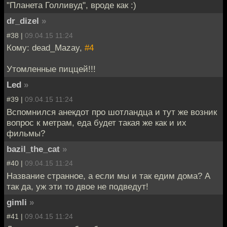
"Планета Голливуд", вроде как :)
dr_dizel
»
#38 |
09.04.15 11:24
Кому: dead_Mazay,
#4
Утомленные пиццей!!!
Led
»
#39 |
09.04.15 11:24
Вспомнился анекдот про шотландца и тут же возник
вопрос к метрам, еда будет такая же как и их
фильмы?
bazil_the_cat
»
#40 |
09.04.15 11:24
Название странное, а если мы и так едим дома? А
так да, уж эти то двое не подведут!
gimli
»
#41 |
09.04.15 11:24