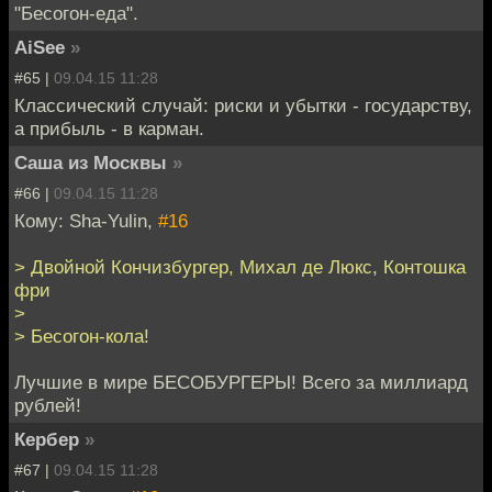
"Бесогон-еда".
AiSee
»
#65 |
09.04.15 11:28
Классический случай: риски и убытки - государству,
а прибыль - в карман.
Саша из Москвы
»
#66 |
09.04.15 11:28
Кому: Sha-Yulin,
#16
> Двойной Кончизбургер, Михал де Люкс, Контошка
фри
>
> Бесогон-кола!
Лучшие в мире БЕСОБУРГЕРЫ! Всего за миллиард
рублей!
Кербер
»
#67 |
09.04.15 11:28