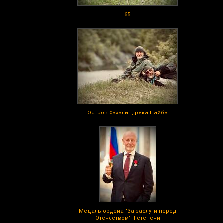
65
Остров Сахалин, река Найба
Медаль ордена "За заслуги перед
Отечеством" II степени