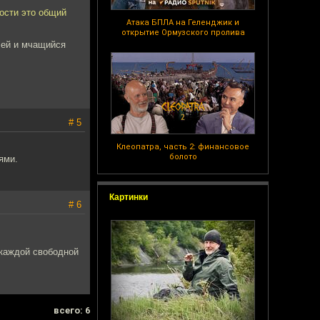
мости это общий
Атака БПЛА на Геленджик и
открытие Ормузского пролива
лей и мчащийся
# 5
Клеопатра, часть 2: финансовое
болото
ями.
Картинки
# 6
 каждой свободной
всего: 6