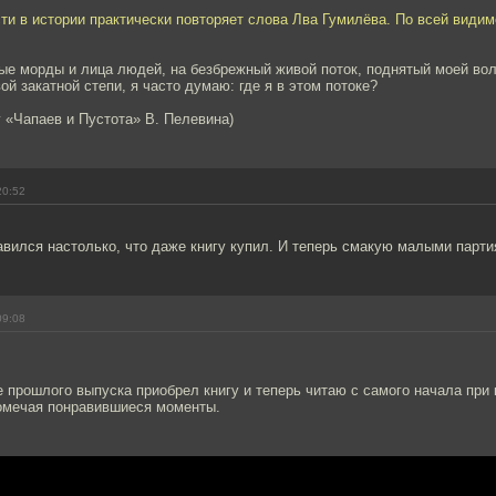
ти в истории практически повторяет слова Лва Гумилёва. По всей види
ые морды и лица людей, на безбрежный живой поток, поднятый моей во
ой закатной степи, я часто думаю: где я в этом потоке?
 «Чапаев и Пустота» В. Пелевина)
20:52
!
вился настолько, что даже книгу купил. И теперь смакую малыми парти
09:08
 прошлого выпуска приобрел книгу и теперь читаю с самого начала при
помечая понравившиеся моменты.