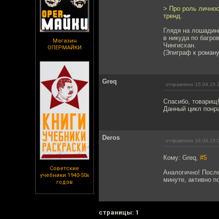
> Про роль личнос
тренд.
Глядя на лошадин
в никуда по багров
Магазин
Чингисхан.
ОПЕРМАЙКИ
(Эпиграф к роману
Greq
отправлено 15.04.15 
Спасибо, товарищ
Данный цикл понра
Deros
отправлено 16.04.15 
Кому: Greq,
#5
Советские
Аналогично! После
учебники 1940-50х
минуте, активно 
годов
cтраницы: 1