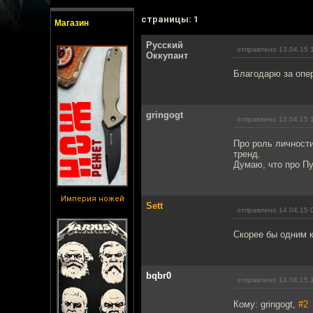
cтраницы: 1
Магазин
Русский
отправлено 13.04.15 
Оккупант
Благодарю за опе
gringogt
отправлено 13.04.15 
Про роль личности
тренд.
Думаю, что про Пу
Империя ножей
Sett
отправлено 14.04.15 
Скорее бы одним 
bqbr0
отправлено 14.04.15 
Кому: gringogt,
#2