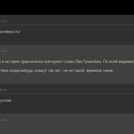
13:16
ративность!
19:50
 в истории практически повторяет слова Лва Гумилёва. По всей видимо
тина когда-нибудь скажут так же - не он такой, времена такие.
09:28
куском.
11:00