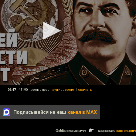
06:47
|
48190 просмотров
|
аудиоверсия
|
скачать
Подписывайся на наш
канал в MAX
Goblin рекомендует
заказывать
одностранич