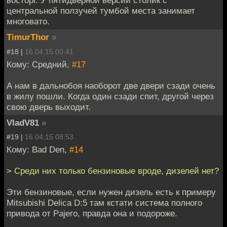
восторг. У пятидверной версии столик с
центральной ползучей тумбой места занимает
многовато.
TimurThor
»
#18 |
16.04.15 00:41
Кому: Средний,
#17
А нам в дальнобоя наоборот две двери сзади очень
в жилу пошли. Когда один сзади спит, другой через
свою дверь выходит.
VladV81
»
#19 |
16.04.15 08:53
Кому: Bad Den,
#14
> Среди них только бензиновые вроде, дизелей нет?
Эти бензиновые, если нужен дизель есть к примеру
Mitsubishi Delica D:5 там кстати система полного
привода от Pajero, правда она и подороже.