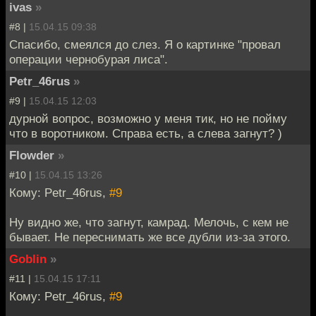
ivas
»
#8 |
15.04.15 09:38
Спасибо, смеялся до слез. Я о картинке "провал
операции чернобурая лиса".
Petr_46rus
»
#9 |
15.04.15 12:03
дурной вопрос, возможно у меня тик, но не пойму
что в воротником. Справа есть, а слева загнут? )
Flowder
»
#10 |
15.04.15 13:26
Кому: Petr_46rus,
#9
Ну видно же, что загнут, камрад. Мелочь, с кем не
бывает. Не переснимать же все дубли из-за этого.
Goblin
»
#11 |
15.04.15 17:11
Кому: Petr_46rus,
#9