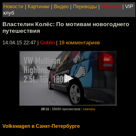
Новости
|
Картинки
|
Видео
|
Переводы
|
Магазин
|
VIP
клуб
Властелин Колёс: По мотивам новогоднего
путешествия
14.04.15 22:47
|
Goblin
|
19 комментариев
28:11
|
58690 просмотров
|
скачать
Volkswagen в Санкт-Петербурге