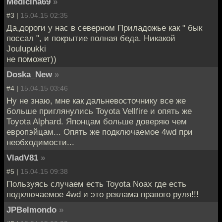
Medicina69
»
#3 |
15.04.15 02:35
Да,дороги у нас в северном Приладожье как " бык
поссал ", и покрытие полная беда. Никакой
Joulupukki
не поможет))
Doska_New
»
#4 |
15.04.15 03:46
Ну не знаю, мне как дальневосточнику все же
больше приглянулись Toyota Vellfire и опять же
Toyota Alphard. Японцам больше доверяю чем
европэйцам... Опять же подключаемое 4wd при
необходимости...
VladV81
»
#5 |
15.04.15 09:38
Пользуясь случаем есть Toyota Noax где есть
подключаемое 4wd и это реклама правого руля!!!
JPBelmondo
»