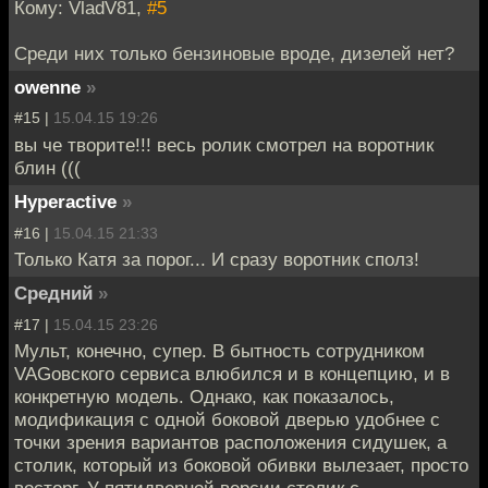
Кому: VladV81,
#5
Среди них только бензиновые вроде, дизелей нет?
owenne
»
#15 |
15.04.15 19:26
вы че творите!!! весь ролик смотрел на воротник
блин (((
Hyperactive
»
#16 |
15.04.15 21:33
Только Катя за порог... И сразу воротник сполз!
Средний
»
#17 |
15.04.15 23:26
Мульт, конечно, супер. В бытность сотрудником
VAGовского сервиса влюбился и в концепцию, и в
конкретную модель. Однако, как показалось,
модификация с одной боковой дверью удобнее с
точки зрения вариантов расположения сидушек, а
столик, который из боковой обивки вылезает, просто