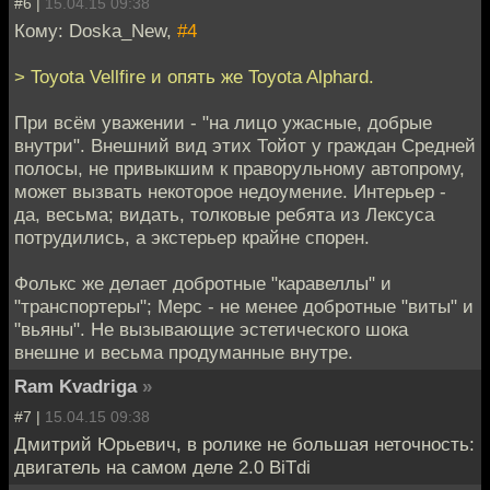
#6 |
15.04.15 09:38
Кому: Doska_New,
#4
> Toyota Vellfire и опять же Toyota Alphard.
При всём уважении - "на лицо ужасные, добрые
внутри". Внешний вид этих Тойот у граждан Средней
полосы, не привыкшим к праворульному автопрому,
может вызвать некоторое недоумение. Интерьер -
да, весьма; видать, толковые ребята из Лексуса
потрудились, а экстерьер крайне спорен.
Фолькс же делает добротные "каравеллы" и
"транспортеры"; Мерс - не менее добротные "виты" и
"вьяны". Не вызывающие эстетического шока
внешне и весьма продуманные внутре.
Ram Kvadriga
»
#7 |
15.04.15 09:38
Дмитрий Юрьевич, в ролике не большая неточность:
двигатель на самом деле 2.0 BiTdi