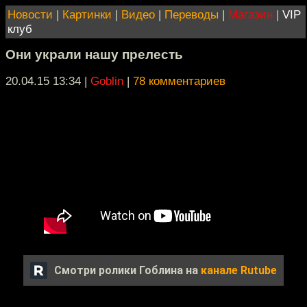
Новости
|
Картинки
|
Видео
|
Переводы
|
Магазин
|
VIP
клуб
Они украли нашу прелесть
20.04.15 13:34
|
Goblin
|
78 комментариев
Смотри ролики Гоблина на
канале Rutube