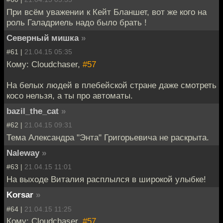
При всём уважении к Кейт Бланшет, вот же кого на
роль Галадриель надо было брать !
Северный мишка
»
#61 |
21.04.15 05:35
Кому: Cloudchaser,
#57
На белых людей в плебейской стране даже смотреть
косо нельзя, а ты про автоматы.
bazil_the_cat
»
#62 |
21.04.15 09:31
Тема Александра "Энта" Григорьевича не раскрыта.
Naleway
»
#63 |
21.04.15 11:01
На выходе Виталия расплылся в широкой улыбке!
Korsar
»
#64 |
21.04.15 11:25
Кому: Cloudchaser,
#57