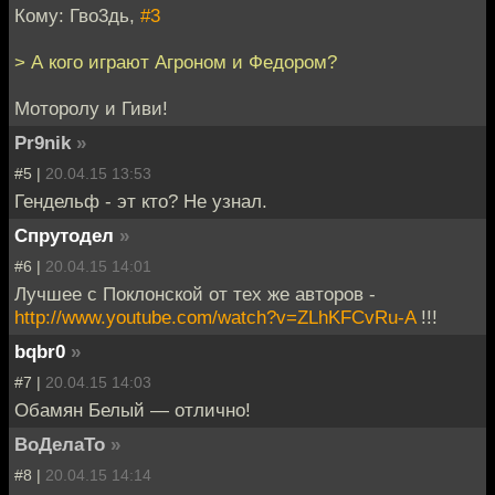
Кому: Гво3дь,
#3
> А кого играют Агроном и Федором?
Моторолу и Гиви!
Pr9nik
»
#5 |
20.04.15 13:53
Гендельф - эт кто? Не узнал.
Спрутодел
»
#6 |
20.04.15 14:01
Лучшее с Поклонской от тех же авторов -
http://www.youtube.com/watch?v=ZLhKFCvRu-A
!!!
bqbr0
»
#7 |
20.04.15 14:03
Обамян Белый — отлично!
ВоДелаТо
»
#8 |
20.04.15 14:14