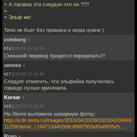
> А лаговаз это сноудэн что ли ???
>
> Эльф же!
Типо не бъет без промаха и когда нужно )
zomborg
»
#16 |
20.04.15 14:25
Смешной перевод придется переделать!!!
xenoss
»
#17 |
20.04.15 14:40
Следует отметить, что эльфийка получилась
гораздо лучше оригинала.
Korsar
»
#18 |
20.04.15 14:42
На Ленте выложили шикарную фотку:
http://icdn.lenta.ru/images/2015/04/20/09/201504200949
11259/detail_c164713d402b9c6f987953ef0a6935e5....
Ruso
»