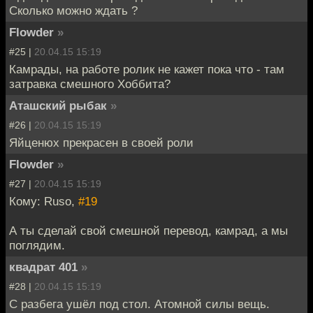
Сколько можно ждать ?
Flowder
»
#25 |
20.04.15 15:19
Камрады, на работе ролик не кажет пока что - там
затравка смешного Хоббита?
Аташский рыбак
»
#26 |
20.04.15 15:19
Яйценюх прекрасен в своей роли
Flowder
»
#27 |
20.04.15 15:19
Кому: Ruso,
#19
А ты сделай свой смешной перевод, камрад, а мы
поглядим.
квадрат 401
»
#28 |
20.04.15 15:19
С разбега ушёл под стол. Атомной силы вещь.