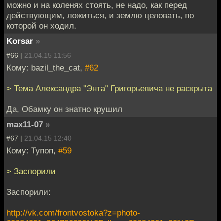
можно и на коленях стоять, не надо, как перед
действующим, ложиться, и землю целовать, по
которой он ходил.
Korsar
»
#66 |
21.04.15 11:56
Кому: bazil_the_cat,
#62
> Тема Александра "Энта" Григорьевича не раскрыта
Да, Обамку он знатно крушил
max11-07
»
#67 |
21.04.15 12:40
Кому: Тупоп,
#59
> Заспорили
Заспорили:
http://vk.com/frontvostoka?z=photo-