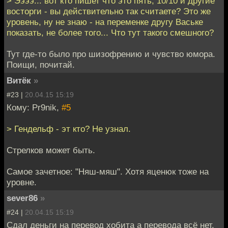
> Ээээ... вот кто пишет что это пять, 10/10 и другие
восторги - вы действительно так считаете? Это же
уровень, ну не знаю - на переменке другу Ваське
показать, не более того... Что тут такого смешного?
Тут где-то было про шизофрению и чувство юмора.
Поищи, почитай.
Витёк
»
#23 |
20.04.15 15:19
Кому: Pr9nik,
#5
> Гендельф - эт кто? Не узнал.
Стрелков может быть.
Самое зачетное: "Няш-мяш". Хотя яценюк тоже на
уровне.
sever86
»
#24 |
20.04.15 15:19
Сдал деньги на перевод хобита а перевода всё нет.