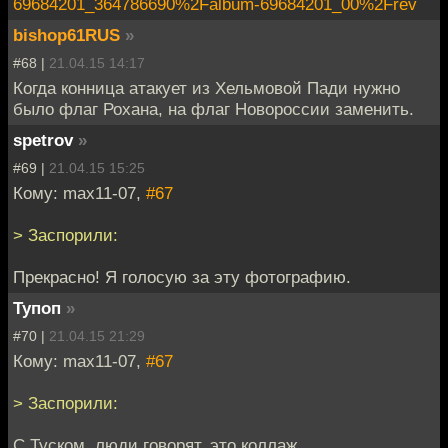
69684201_364786690%2Falbum-69684201_00%2Frev
bishop61RUS
»
#68 |
21.04.15 14:17
Когда конница атакует из Хельмовой Пади нужно
было флаг Рохана, на флаг Новороссии заменить.
spetrov
»
#69 |
21.04.15 15:25
Кому: max11-07,
#67
> Заспорили:
Прекрасно! Я голосую за эту фотографию.
Тупоп
»
#70 |
21.04.15 21:29
Кому: max11-07,
#67
> Заспорили:
С Туском, люди говорят, это коллаж.