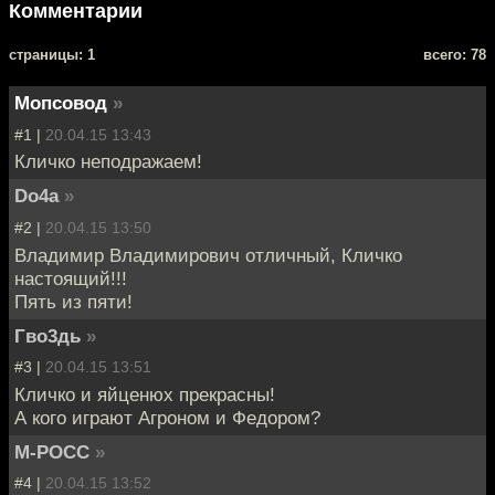
Комментарии
cтраницы: 1
всего: 78
Мопсовод
»
#1 |
20.04.15 13:43
Кличко неподражаем!
Do4a
»
#2 |
20.04.15 13:50
Владимир Владимирович отличный, Кличко
настоящий!!!
Пять из пяти!
Гво3дь
»
#3 |
20.04.15 13:51
Кличко и яйценюх прекрасны!
А кого играют Агроном и Федором?
М-РОСС
»
#4 |
20.04.15 13:52