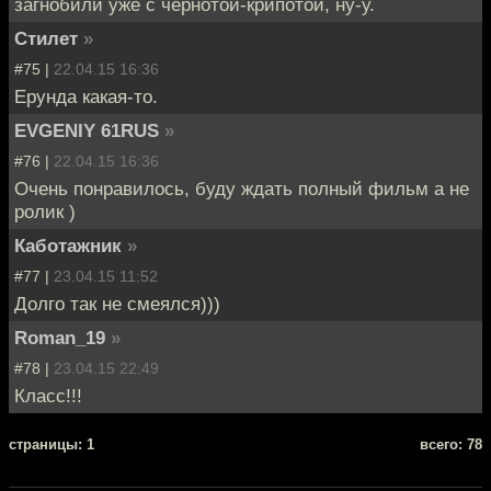
загнобили уже с чернотой-крипотой, ну-у.
Стилет
»
#75 |
22.04.15 16:36
Ерунда какая-то.
EVGENIY 61RUS
»
#76 |
22.04.15 16:36
Очень понравилось, буду ждать полный фильм а не
ролик )
Каботажник
»
#77 |
23.04.15 11:52
Долго так не смеялся)))
Roman_19
»
#78 |
23.04.15 22:49
Класс!!!
cтраницы: 1
всего: 78