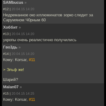
SAMbucus
»
#12 |
20.04.15 14:20
Недреманное око иллюминатов зорко следит за
Сарумяном Ч0рным 60
Хоббит
»
#13 |
20.04.15 14:20
укропы очень реалистично получились
Гво3дь
»
#14 |
20.04.15 14:20
Кому: Korsar,
#11
> Эльф же!
Шарий?
Malan07
»
#15 |
20.04.15 14:25
Кому: Korsar,
#11