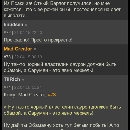
Из Псаки зачОтный Барлог получился, но мне
кажется, что с её рожей он бы постеснялся на свет
выползти.
knudsen
»
#72 |
21.04.15 22:40
Прекрасно! Просто прекрасно!
Mad Creator
»
#73 |
22.04.15 00:19
Ну так-то чорный властелин саурон должен быть
обамой, а Сарумян - это явно меркель!
TilRich
»
#74 |
22.04.15 11:24
Кому: Mad Creator,
#73
> Ну так-то чорный властелин саурон должен быть
обамой, а Сарумян - это явно меркель!
Ну дай ты Обамаяну хоть тут белым побыть! А то