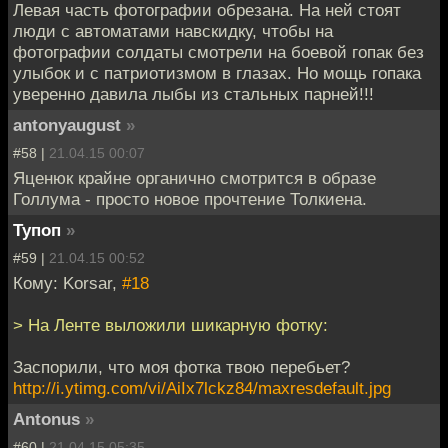
Левая часть фотографии обрезана. На ней стоят
люди с автоматами навскидку, чтобы на
фотографии солдаты смотрели на боевой гопак без
улыбок и с патриотизмом в глазах. Но мощь гопака
уверенно давила лыбы из стальных парней!!!
antonyaugust
»
#58 |
21.04.15 00:07
Яценюк крайне органично смотрится в образе
Голлума - просто новое прочтение Толкиена.
Тупоп
»
#59 |
21.04.15 00:52
Кому: Korsar,
#18
> На Ленте выложили шикарную фотку:
Заспорили, что моя фотка твою перебьет?
http://i.ytimg.com/vi/AiIx7lckz84/maxresdefault.jpg
Antonus
»
#60 |
21.04.15 05:35