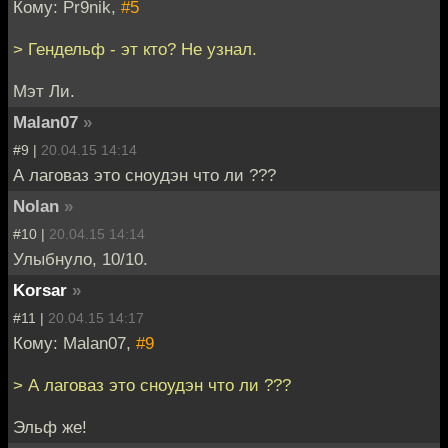
Кому: Pr9nik,
#5
> Гендельф - эт кто? Не узнал.
Мэт Ли.
Malan07
»
#9 |
20.04.15 14:14
А лаговаз это сноудэн что ли ???
Nolan
»
#10 |
20.04.15 14:14
Улыбнуло, 10/10.
Korsar
»
#11 |
20.04.15 14:17
Кому: Malan07,
#9
> А лаговаз это сноудэн что ли ???
Эльф же!