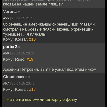
клован на нашей земле пляшэ?"
Vorona
»
#55 |
20.04.15 21:18
Охреневшие американцы охреневшими глазами
смотрели на боевые пляски вконец охреневших
туземцев! ...я плякаль
Кому: Korsar,
#18
porter2
»
#56 |
20.04.15 23:36
Кому: Ruso,
#19
Арсений Петрович, вы? Не узнал под этим ником
Cloudchaser
»
#57 |
20.04.15 23:48
Кому: Korsar,
#18
> На Ленте выложили шикарную фотку