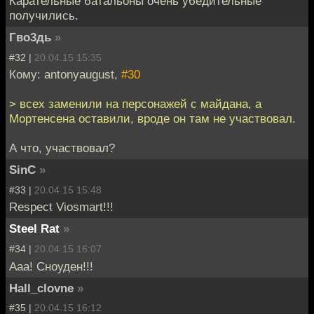
Карательные батальоны очень убедительные
получились.
Гво3дь
»
#32 |
20.04.15 15:35
Кому: antonyaugust,
#30
> всех заменили на персонажей с майдана, а
Мортенсена оставили, вроде он там не участвовал.
А что, участвовал?
SinC
»
#33 |
20.04.15 15:48
Respect Viosmart!!!
Steel Rat
»
#34 |
20.04.15 16:07
Ааа! Сноуден!!!
Hall_clovne
»
#35 |
20.04.15 16:12