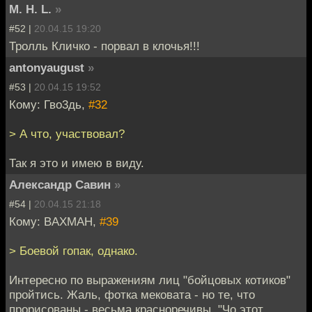
M. H. L.
»
#52 |
20.04.15 19:20
Тролль Кличко - порвал в клочья!!!
antonyaugust
»
#53 |
20.04.15 19:52
Кому: Гво3дь,
#32
> А что, участвовал?
Так я это и имею в виду.
Александр Савин
»
#54 |
20.04.15 21:18
Кому: BAXMAH,
#39
> Боевой гопак, однако.
Интересно по выражениям лиц "бойцовых котиков"
пройтись. Жаль, фотка мековата - но те, что
прорисованы - весьма красноречивы. "Чо этот