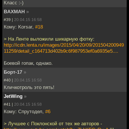
Класс :-)
BAXMAH
»
#39 |
20.04.15 16:58
Кому: Korsar,
#18
> На Ленте выложили шикарную фотку:
http://icdn.lenta.ru/images/2015/04/20/09/201504200949
11259/detail_c164713d402b9c6f987953ef0a6935e5....
Боевой гопак, однако.
Борт-17
»
#40 |
20.04.15 16:58
Кличкотроль это пять!
JetWing
»
#41 |
20.04.15 16:58
Кому: Спрутодел,
#6
> Лучшее с Поклонской от тех же авторов -