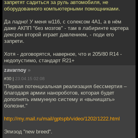
запретят садиться за руль автомобиля, не
оборудованного компьютерными помощниками.
Да ладно! У меня w116, с солексом 4A1, а в нём
даже АКПП "без мозгов" - там в лабиринте картера
дексрон второй играет давлением, - поди его
запрети.
Хотя - договорятся, наверное, что и 205/80 R14 -
недопустимо, стандарт R21+
zavarnoy
»
#30 |
23.04.15 02:08
"Первая потенциальная реализация бессмертия –
благодаря армии нанороботов, которая будет
дополнять иммунную систему и «вычищать»
болезни."
http://my.mail.ru/mail/gptspb/video/1202/1222.html
Эпизод "new breed".