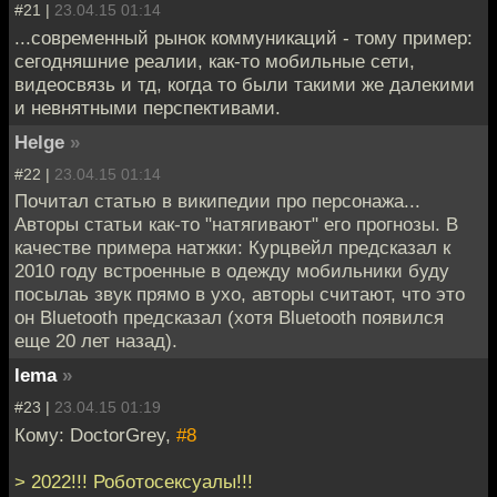
#21 |
23.04.15 01:14
...современный рынок коммуникаций - тому пример:
сегодняшние реалии, как-то мобильные сети,
видеосвязь и тд, когда то были такими же далекими
и невнятными перспективами.
Helge
»
#22 |
23.04.15 01:14
Почитал статью в википедии про персонажа...
Авторы статьи как-то "натягивают" его прогнозы. В
качестве примера натжки: Курцвейл предсказал к
2010 году встроенные в одежду мобильники буду
посылаь звук прямо в ухо, авторы считают, что это
он Bluetooth предсказал (хотя Bluetooth появился
еще 20 лет назад).
lema
»
#23 |
23.04.15 01:19
Кому: DoctorGrey,
#8
> 2022!!! Роботосексуалы!!!