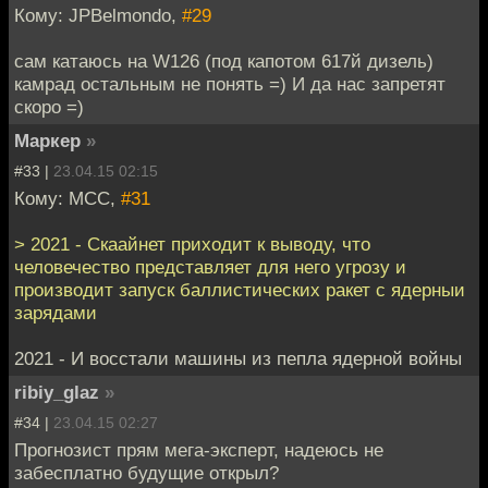
Кому: JPBelmondo,
#29
сам катаюсь на W126 (под капотом 617й дизель)
камрад остальным не понять =) И да нас запретят
скоро =)
Маркер
»
#33 |
23.04.15 02:15
Кому: MCC,
#31
> 2021 - Скаайнет приходит к выводу, что
человечество представляет для него угрозу и
производит запуск баллистических ракет с ядерныи
зарядами
2021 - И восстали машины из пепла ядерной войны
ribiy_glaz
»
#34 |
23.04.15 02:27
Прогнозист прям мега-эксперт, надеюсь не
забесплатно будущие открыл?