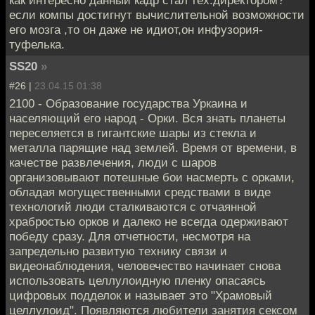
если компы достигнут вычислительной возможности
его мозга ,то он даже не идиот,он инфузория-
туфелька.
SS20
»
#26 |
23.04.15 01:38
2100 - Образование государства Уркаина и
населяющий его народ - Орки. Вся знать планеты
переселяется в гигантские шары из стекла и
металла парящие над землей. Время от времени, в
качестве развлечения, люди с шаров
организовывают потешные бои насмерть с орками,
обладая могущественными средствами в виде
технологий люди сталкиваются с отчаянной
храбростью орков и далеко не всегда одерживают
победу сразу. Для отчетности, несмотря на
запредельно развитую технику связи и
видеонаблюдения, человечество начинает снова
использовать целлулоидную пленку опасаясь
цифровых подделок и называет это "Храмовый
целлулоид". Появляются любители занятия сексом