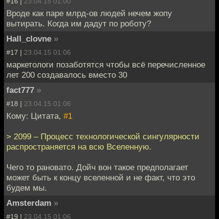
#16 |
23.04.15 01:00
Вроде как паре млрд-ов людей нечем жопу
вытирать. Когда им дадут по роботу?
Hall_clovne
»
#17 |
23.04.15 01:06
маркетологи позаботятся чтобы всё перечисленное
лет 200 создавалось вместо 30
fact777
»
#18 |
23.04.15 01:06
Кому: Цитата,
#1
> 2099 – Процесс технологической сингулярности
распространяется на всю Вселенную.
Чего то рановато. Дойч вон такое предполагает
может быть к концу вселенной и не факт, что это
будем мы.
Amsterdam
»
#19 |
23.04.15 01:06