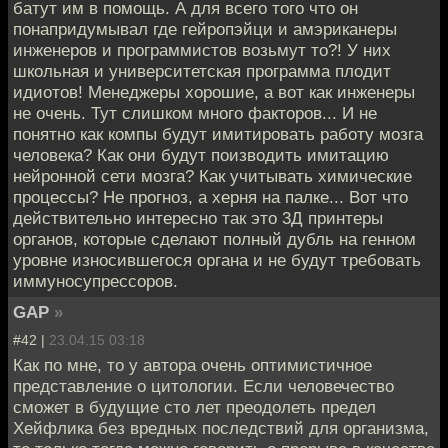
батут им в помощь. А для всего того что он
понапридумывал где гейропэйци и амэриканеры
инженеров и программистов возьмут то?! У них
школьная и университетская программа плодит
идиотов! Менеджеры хорошие, а вот как инженеры
не очень. Тут слишком много факторов... И не
понятно как компы будут имитировать работу мозга
человека? Как они будут поизводить имитацию
нейронной сети мозга? Как учитывать химические
процессы? Не прогноз, а херня на палке... Вот что
действительно интересно так это 3Д принтеры
органов, которые сделают полный дубль на генном
уровне износившегося органа и не будут требовать
иммуносупрессоров.
GAP
»
#42 |
23.04.15 03:18
Как по мне, то у автора очень оптимистичное
представление о цитологии. Если человечество
сможет в будущие сто лет преодолеть предел
Хейфлика без вредных последствий для организма,