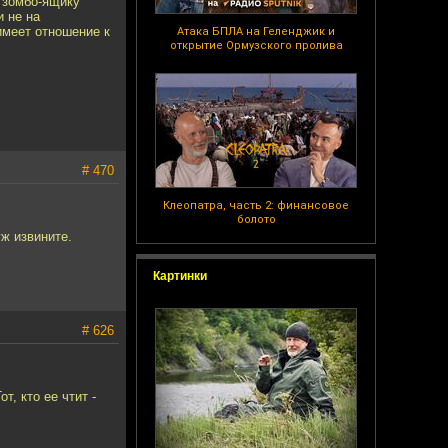
о зомбо-ящику
и не на
имеет отношение к
Атака БПЛА на Геленджик и
открытие Ормузского пролива
# 470
Клеопатра, часть 2: финансовое
болото
ж извините.
Картинки
# 626
, кто ее чтит -