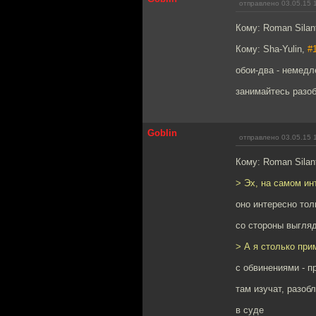
отправлено 03.05.15 
Кому: Roman Silan
Кому: Sha-Yulin,
#
обои-два - немедл
занимайтесь разо
Goblin
отправлено 03.05.15 
Кому: Roman Silan
> Эх, на самом ин
оно интересно тол
со стороны выгля
> А я столько при
с обвинениями - п
там изучат, разоб
в суде