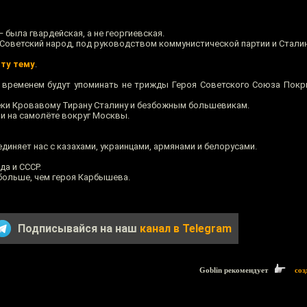
 была гвардейская, а не георгиевская.
Советский народ, под руководством коммунистической партии и Сталин
эту тему
.
о временем будут упоминать не трижды Героя Советского Союза Пок
еки Кровавому Тирану Сталину и безбожным большевикам.
ли на самолёте вокруг Москвы.
единяет нас с казахами, украинцами, армянами и белорусами.
да и СССР.
больше, чем героя Карбышева.
Подписывайся на наш
канал в Telegram
Goblin рекомендует
соз