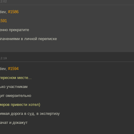
12:02
tiev,
#1586
1591
енно прекратите
блачениями в личной переписке
12:19
tiev,
#1594
тересном месте...
ько участникам
дит омерзительно
меров привести хотел)
рямая дорога в суд, в экспертизу
лачат и докажут