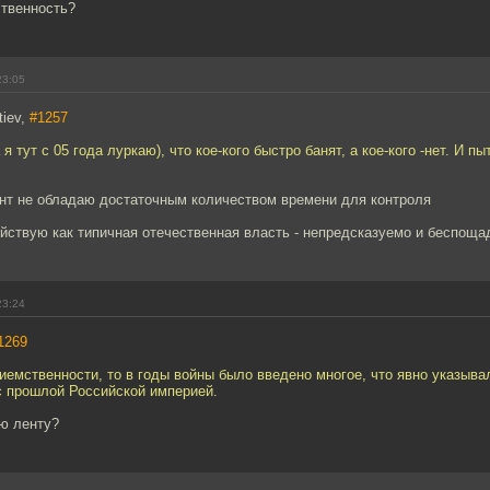
ственность?
23:05
tiev,
#1257
я тут с 05 года луркаю), что кое-кого быстро банят, а кое-кого -нет. И п
нт не обладаю достаточным количеством времени для контроля
йствую как типичная отечественная власть - непредсказуемо и беспощадн
23:24
1269
риемственности, то в годы войны было введено многое, что явно указыва
с прошлой Российской империей.
ую ленту?