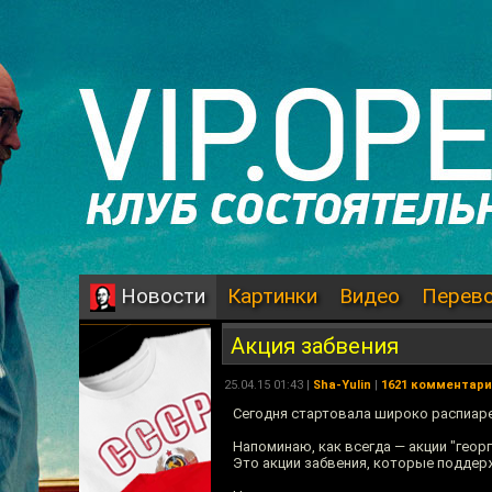
Картинки
Видео
Перев
Новости
Акция забвения
25.04.15 01:43 |
Sha-Yulin
|
1621 комментар
Сегодня стартовала широко распиаре
Напоминаю, как всегда — акции "георг
Это акции забвения, которые поддер