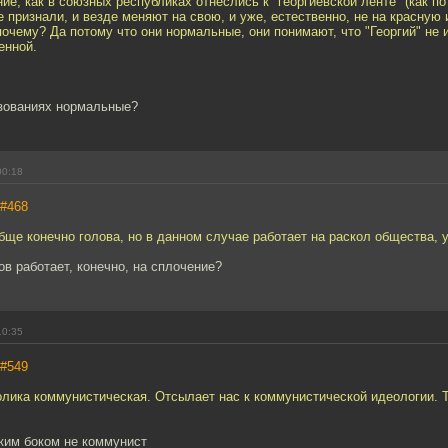
ие, как в союзных республиках отнеслись к "георгиевской ленте" (как п
не признали, и везде меняют на свою, и уже, естественно, не на красную 
почему? Да потому что они нормальные, они понимают, что "Георгий" не 
енной.
азованиях нормальные?
00:18
#468
ще конечно голова, но в данном случае работает на раскол общества, у
в работает, конечно, на сплочение?
10:35
#549
лика коммунистическая. Отсылает нас к коммунистической идеологии. Тот
аким боком не коммунист