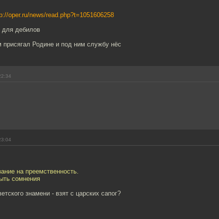
"
tp://oper.ru/news/read.php?t=1051606258
- для дебилов
 присягал Родине и под ним службу нёс
22:34
23:04
азание на преемственность.
быть сомнения
етского знамени - взят с царских сапог?