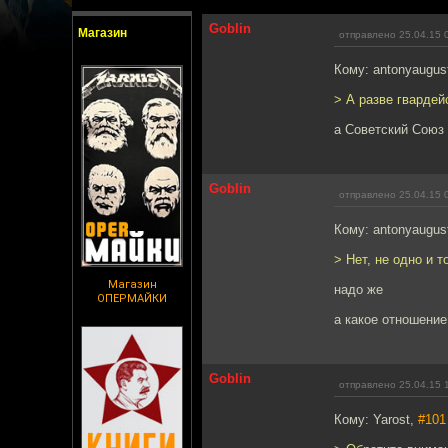
Goblin
Магазин
отправлено 25.04.15 
Кому: antonyaugus
> А разве гвардей
а Советский Союз 
Goblin
отправлено 25.04.15 
Кому: antonyaugus
> Нет, не одно и т
Магазин
надо же
ОПЕРМАЙКИ
а какое отношени
Goblin
отправлено 25.04.15 
Кому: Yarost,
#101