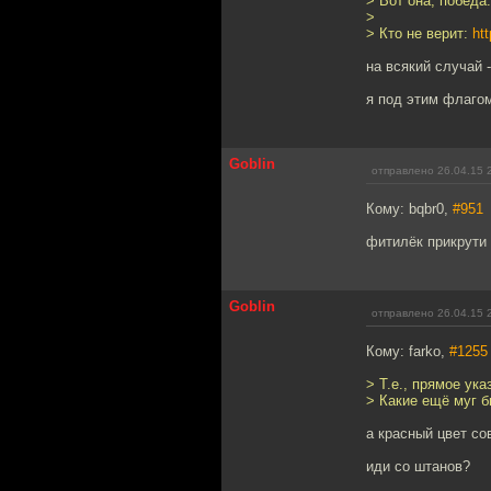
> Вот она, победа.
>
> Кто не верит:
ht
на всякий случай 
я под этим флагом
Goblin
отправлено 26.04.15 
Кому: bqbr0,
#951
фитилёк прикрути
Goblin
отправлено 26.04.15 
Кому: farko,
#1255
> Т.е., прямое ук
> Какие ещё муг 
а красный цвет сов
иди со штанов?