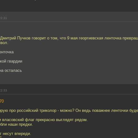
22:31
 Дмитрий Пучков говорит о том, что 9 мая георгиевская ленточка превра
мвол.
енточка
кой гвардии
на осталась
22:33
70
рую про российский триколор - можно? Он ведь поважнее ленточки буде
и власовский флаг прекрасно выглядят рядом.
ибли наши предки.
г несут впереди.