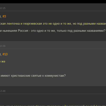
02:15
t,
#3
ская ленточка и георгиевская это не одно и то же, но под разными назва
и нынешняя Россия - это одно и то же, только под разными названиями?
02:29
t,
#10
о же
е имеют христианские святые к коммунистам?
12:46