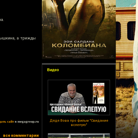
а.
рышкина, а трижды
Видео
Дядя Вова про фильм "Свидание
дать сайт
в megagroup.ru
вслепую"
все комментарии