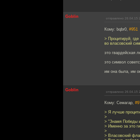
Goblin
отправлено 26.04.15 
Кому: bqbr0,
#951
> Процитируй, где
во власовский си
это гвардейская л
это символ советс
им она была, им о
Goblin
отправлено 26.04.15 
Кому: Семагар,
#9
> Я лучше процити
>
> "Знамя Победы 
> Именно за это г
>
> Власовский фла