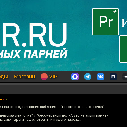
оды
Магазин
VIP
ий
»
»
нная ежегодная акция забвения — "георгиевская ленточка".
иевская ленточка" и "бессмертный полк", это не акции памяти.
живают враги нашей страны и нашего народа.