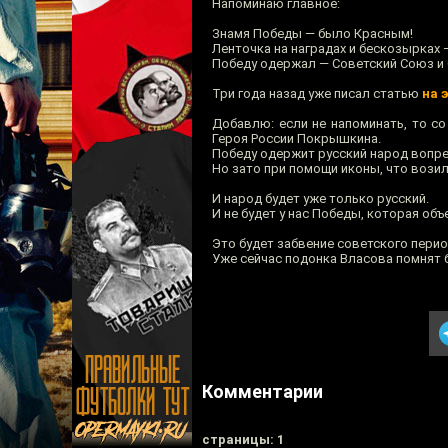
Напоминаю главное:
Знамя Победы — было Красным!
Ленточка на наградах и бескозырках —
Победу одержал — Советский Союз и 
Три года назад уже писал статью
на 
Добавлю: если не напоминать, то с
Героя России Покрышкина.
Победу одержит русский народ вопр
Но зато при помощи иконы, что вози
И народ будет уже только русский.
И не будет у нас Победы, которая объ
Это будет забвение советского перио
Уже сейчас подонка Власова помнят 
Комментарии
cтраницы: 1