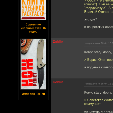
> Обратите вниман
говорят). Они её 
"гвардейскую". А 
Великой Отечеств
это где?
Советские
в нацистских обр
учебники 1940-50х
годов
Goblin
отправлено 26.04.15 
Кому: stary_dobry,
> Борис Юлин вооб
а подмена символо
Goblin
отправлено 26.04.15 
Кому: stary_dobry,
Империя ножей
> Советская симво
коммунист.
например, я - ник