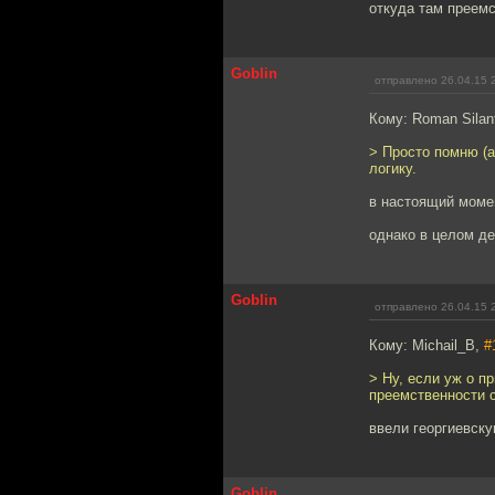
откуда там преем
Goblin
отправлено 26.04.15 
Кому: Roman Silan
> Просто помню (а 
логику.
в настоящий моме
однако в целом де
Goblin
отправлено 26.04.15 
Кому: Michail_B,
#
> Ну, если уж о п
преемственности 
ввели георгиевск
Goblin