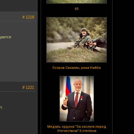
65
# 1218
щается
Остров Сахалин, река Найба
# 1221
т.
Медаль ордена "За заслуги перед
Отечеством" II степени