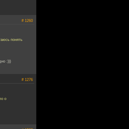
# 1260
ытаюсь понять
о :)))
# 1276
ло о