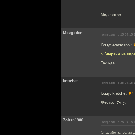
Модератор.
Mozgoder
отправлено 25.04.15 
Кому: erazmanov,
> Впервые на вид
Таки-да!
kretchet
отправлено 25.04.15 
Кому: kretchet,
#7
Жёстко. Учту.
Zoltan1980
отправлено 25.04.15 
Спасибо за эфир 