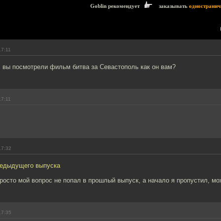
Goblin рекомендует
заказывать
одностранич
17:11
 вы посмотрели фильм битва за Севастополь как он вам?
17:11
17:32
предыдущего выпуска
росто мой вопрос не попал в прошлый выпуск, а начало я пропустил, мо
17:35