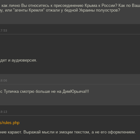
 как лично Вы относитесь к присоединению Крыма к России? Как по Ва
у, или "агенты Кремля" отжали у бедной Украины полуостров?
17:53
удет и аудиоверсия.
18:06
 с Тупичка смотрю больше не на ДимЮрьича!!!
18:13
rs/rules.php
ние карают. Выражай мысли и эмоции текстом, а не его оформлением.