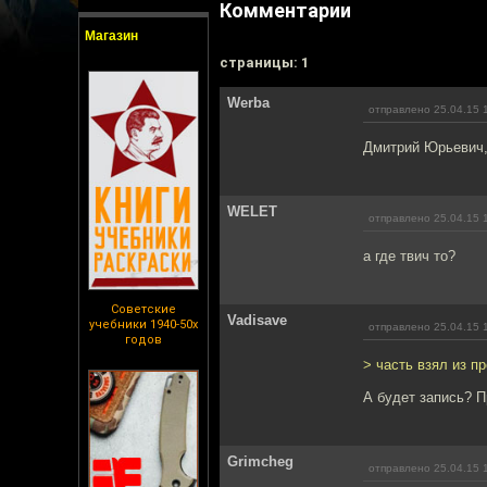
Комментарии
Магазин
cтраницы: 1
Werba
отправлено 25.04.15 
Дмитрий Юрьевич,
WELET
отправлено 25.04.15 
а где твич то?
Советские
Vadisave
учебники 1940-50х
отправлено 25.04.15 
годов
> часть взял из 
А будет запись? П
Grimcheg
отправлено 25.04.15 