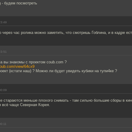
 - будем посмотреть
23:49
 через час ролика можно заметить, что смотришь Гоблина, и в кадре ест
23:51
а вы знакомы с проектом coub.com ?
/coub.com/view/64cx9
оект (кстати наш) ? Можно ли будет увидеть кубики на тупи4ке ?
00:09
е стараются меньше плохого снимать - там сильно большие сборы в кин
я всё чаще Северная Корея.
00:11