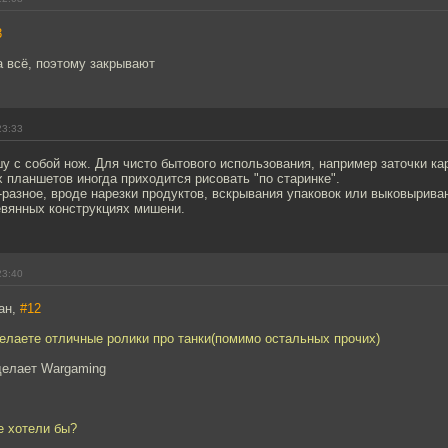
3
а всё, поэтому закрывают
23:33
шу с собой нож. Для чисто бытового использования, например заточки к
 планшетов иногда приходится рисовать "по старинке".
-разное, вроде нарезки продуктов, вскрывания упаковок или выковырива
евянных конструкциях мишени.
23:40
ан,
#12
елаете отличные ролики про танки(помимо остальных прочих)
делает Wargaming
е хотели бы?