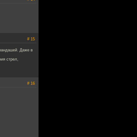
# 15
арандашей. Даже в
ния стрел,
# 16