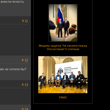
 внесли ясность
# 11
Медаль ордена "За заслуги перед
Отечеством" II степени
# 12
ию не хотели бы?
# 13
РВИО
# 14