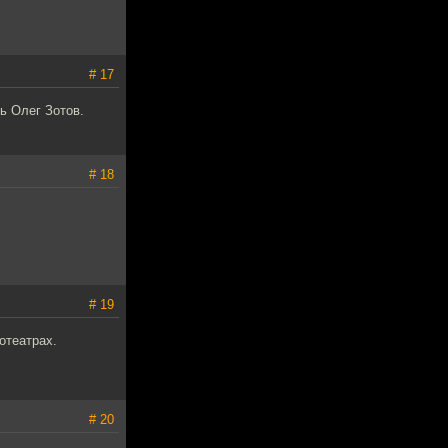
# 17
ь Олег Зотов.
# 18
# 19
отеатрах.
# 20