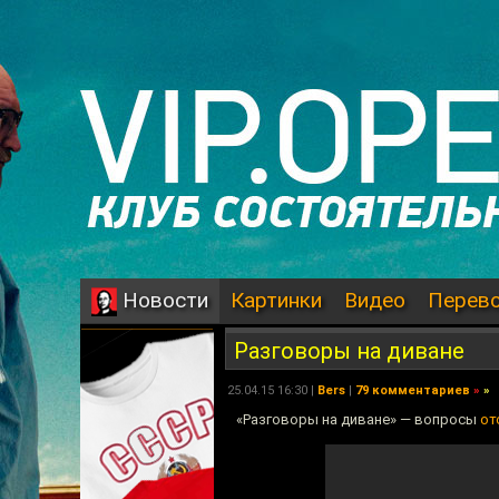
Картинки
Видео
Перев
Новости
Разговоры на диване
25.04.15 16:30 |
Bers
|
79 комментариев
»
»
«Разговоры на диване» — вопросы
от