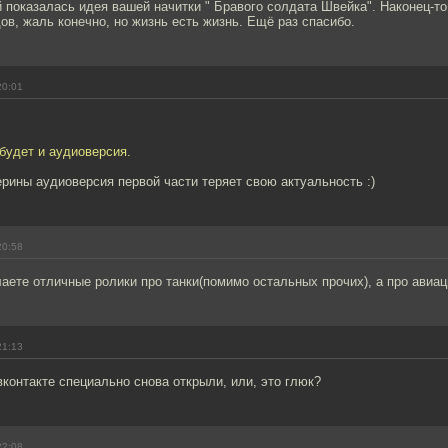
 показалась идея вашей начитки " Бравого солдата Швейка". Наконец-то
ов, жаль конечно, но жизнь есть жизнь. Ещё раз спасибо.
20:01
 будет и аудиоверсия.
рины аудиоверсия первой части теряет свою актуальность :)
20:58
ете отличные ролики про танки(помимо остальных прочих), а про авиац
21:13
вконтакте специально снова открыли, или, это глюк?
22:08