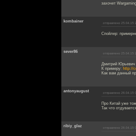
захочет Wargaming
kombainer
отправлено 25.04.15 
Спойлер: примерно
sever86
отправлено 25.04.15 
Дмитрий Юрьевич 
К примеру:
http:/
Как вам данный пр
antonyaugust
отправлено 26.04.15 
Про Китай уже тож
Так что отдуваетс
ribiy_glaz
отправлено 26.04.15 