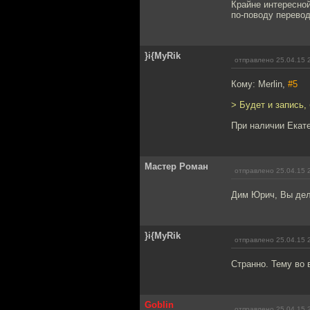
Крайне интересной
по-поводу перевод
}i{MyRik
отправлено 25.04.15 
Кому: Merlin,
#5
> Будет и запись,
При наличии Екате
Мастер Роман
отправлено 25.04.15 
Дим Юрич, Вы дела
}i{MyRik
отправлено 25.04.15 
Странно. Тему во 
Goblin
отправлено 25.04.15 