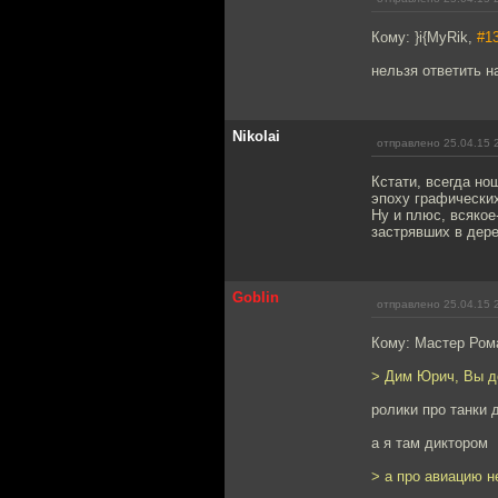
Кому: }i{MyRik,
#1
нельзя ответить н
Nikolai
отправлено 25.04.15 
Кстати, всегда но
эпоху графических
Ну и плюс, всякое
застрявших в дер
Goblin
отправлено 25.04.15 
Кому: Мастер Ром
> Дим Юрич, Вы д
ролики про танки 
а я там диктором
> а про авиацию н