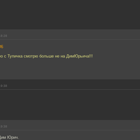
18:28
#6
ео с Тупичка смотрю больше не на ДимЮрьича!!!
19:38
19:38
Дим Юрич.