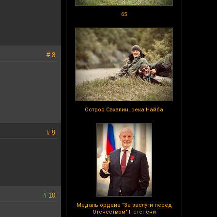
65
# 8
Остров Сахалин, река Найба
# 9
# 10
Медаль ордена "За заслуги перед
Отечеством" II степени