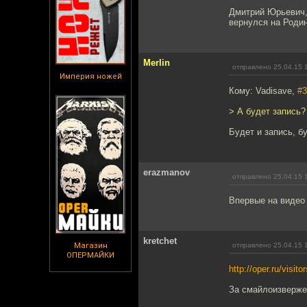
Дмитрий Юрьевич,
вернулся на Родин
Merlin
отправлено 25.04.15 
Империя ножей
Кому: Vadisave,
#3
> А будет запись?
Будет и запись, б
erazmanov
отправлено 25.04.15 
Впервые на видео
kretchet
Магазин
отправлено 25.04.15 
ОПЕРМАЙКИ
http://oper.ru/visito
За смайлоизверже