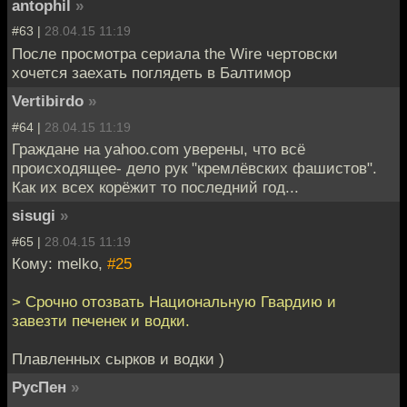
antophil
»
#63 |
28.04.15 11:19
После просмотра сериала the Wire чертовски
хочется заехать поглядеть в Балтимор
Vertibirdo
»
#64 |
28.04.15 11:19
Граждане на yahoo.com уверены, что всё
происходящее- дело рук "кремлёвских фашистов".
Как их всех корёжит то последний год...
sisugi
»
#65 |
28.04.15 11:19
Кому: melko,
#25
> Срочно отозвать Национальную Гвардию и
завезти печенек и водки.
Плавленных сырков и водки )
РусПен
»