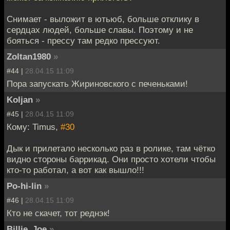
Снимает - выложит в ютьюб, больше отклику в
сердцах людей, больше славы. Поэтому и не
бояться - прессу там редко прессуют.
Zoltan1980
»
#44 |
28.04.15 11:09
Пора запускать Жириновского с печеньками!
Koljan
»
#45 |
28.04.15 11:09
Кому: Timus,
#30
Дык и прилетало несколько раз в ролике, там чётко
видно стороны баррикад. Они просто хотели чтобы
кто-то работал, а вот как вышло!!!
Po-hi-lin
»
#46 |
28.04.15 11:09
Кто не скачет, тот реднэк!
Billie_Joe
»