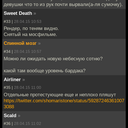
девушки что то из рук почти вырвали(а-ля сумочку).
Sweet Death
»
#33 |
28.04.15 10:53
Рендер, по теням видно.
Снятый на мосфильме.
Спинной мозг
»
#34 |
28.04.15 10:57
Можно ли ожидать новую небесную сотню?
какой там вообще уровень бардака?
Airliner
»
#35 |
28.04.15 11:00
Отдельные протестующие еще и неплохо пляшут
https://twitter.com/shomaristone/status/59287246361007
3088
Scald
»
#36 |
28.04.15 11:02