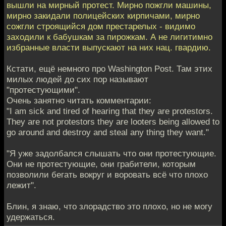
вышли на мирный протест. Мирно пожгли машины,
мирно закидали полицейских кирпичами, мирно
сожгли строящийся дом престарелых - видимо
заходили к бабушкам за пирожкам. А не лигитимно
избранные власти выпускают на них нац. гвардию.
Кстати, ещё немного про Washington Post. Там этих
милых людей до сих пор называют
"протестующими".
Очень занятно читать комментарии:
"I am sick and tired of hearing that they are protestors.
They are not protestors they are looters being allowed to
go around and destroy and steal any thing they want."
"Я уже задолбался слышать что они протестующие.
Они не протестующие, они грабители, которым
позволили бегать вокруг и воровать всё что плохо
лежит".
Блин, я знаю, что злорадство это плохо, но не могу
удержаться.