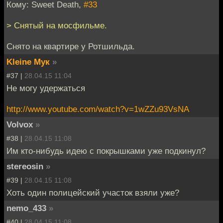
Кому: Sweet Death,
#33
> Снятый на мосфильме.
Снято на квартире у Ротшильда.
Kleine Мук
»
#37 |
28.04.15 11:04
Не могу удержаться
http://www.youtube.com/watch?v=1wZZu93VsNA
Volvox
»
#38 |
28.04.15 11:08
Им кто-нибудь идею с покрышками уже подкинул?
stereosin
»
#39 |
28.04.15 11:08
Хоть один полицейский участок взяли уже?
nemo_433
»
#40 |
28.04.15 11:08