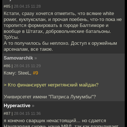
#85 |
28.04.15 11:28
Кстати, сразу хочется отметить, что всякие white
power, куклуксклан, и прочая поебень, что-то пока не
торопится формировать в городе Балтиморе и
вообще в Штатах, добровольческие батальоны.
ТрУсы.
А то получилось бы неплохо. Доступ к оружейным
арсеналам, все такое.
Samovarchik
»
#86 |
28.04.15 11:29
Кому: SteeL,
#9
> Кто финансирует негритянский майдан?
Унивирсетет имени "Патриса Лумумбы"?
Hyperactive
»
#87 |
28.04.15 11:36
я конечно сварщик ненастоящий... но сдается
Нацгвардия сиречь наше МВД, так как разруливает