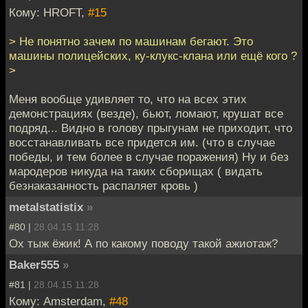
Кому: HROFT,
#15
> Не понятно зачем по машинам бегают. Это
машины полицейских, ку-клукс-клана или ещё кого ?
>
Меня вообще удивляет то, что на всех этих
демонстрациях (везде), бьют, ломают, крушат все
подряд... Видно в голову прыгунам не приходит, что
восстанавливать все придется им. (что в случае
победы, и тем более в случае поражения) Ну и без
мародеров никуда на таких сборищах ( видать
безнаказанность распаляет кровь )
metalstatistix
»
#80 |
28.04.15 11:28
Ох тыж ёжик! А по какому поводу такой ажиотаж?
Baker555
»
#81 |
28.04.15 11:28
Кому: Amsterdam,
#48