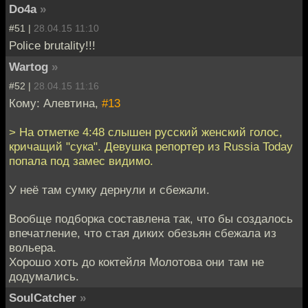
Do4a
»
#51 |
28.04.15 11:10
Police brutality!!!
Wartog
»
#52 |
28.04.15 11:16
Кому: Алевтина,
#13
> На отметке 4:48 слышен русский женский голос,
кричащий "сука". Девушка репортер из Russia Today
попала под замес видимо.
У неё там сумку дернули и сбежали.
Вообще подборка составлена так, что бы создалось
впечатление, что стая диких обезьян сбежала из
вольера.
Хорошо хоть до коктейля Молотова они там не
додумались.
SoulCatcher
»