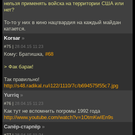
нельзя применять войска на территории США или
нет?
То-то у них в кино нацгвардия на каждый майдан
катается.
Korsar
»
#75 |
28.04.15 11:23
Кому: Братишка,
#68
> Фак барак!
Так правильно!
http://s48.radikal.ru/i122/1110/7c/b694575f55c7.jpg
Yurriq
»
#76 |
28.04.15 11:23
Как тут не вспомнить погромы 1992 года
http://www.youtube.com/watch?v=1OtmKwIEn9s
Сапёр-старпёр
»