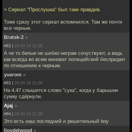
> Сериал "Прослушка" был таки правдив.
Тоже сразу этот сериал вспомнился. Там же почти
все черные.
Bratsk-2
»
#82 |
28.04.15 11:28
А че то белые не шибко неграм сочуствуют, а ведь
как всегда во всем виноват полицейский беспридел
по отношению к черным.
yusrom
»
#83 |
28.04.15 11:28
На 4.47 слышится слово "сука", когда у барышни
сумку сдёрнули.
Ajaj
»
#84 |
28.04.15 11:28
Это есть наш последний и решительный boy
lloydelwood
»