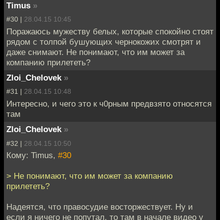
Timus
»
#30 |
28.04.15 10:45
Поражаюсь мужеству белых, которые спокойно стоят
рядом с толпой бушующих чернокожих смотрят и
даже снимают. Не понимают, что им может за
компанию прилететь?
Zloi_Chelovek
»
#31 |
28.04.15 10:48
Интересно, и чего это к ч0рным предвзято относятся
там
Zloi_Chelovek
»
#32 |
28.04.15 10:50
Кому: Timus,
#30
> Не понимают, что им может за компанию
прилететь?
Надеятся, что правосудие восторжествует. Ну и
если я ничего не попутал, то там в начале видео у