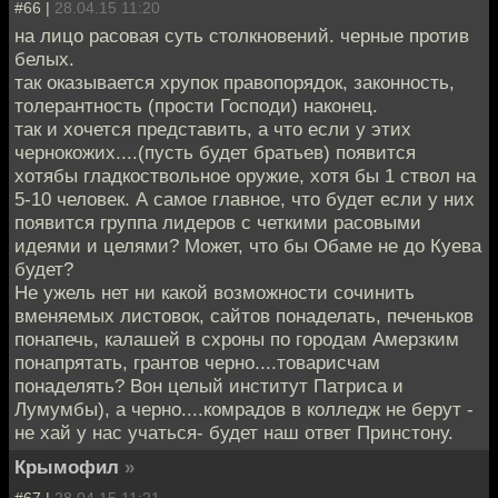
#66 |
28.04.15 11:20
на лицо расовая суть столкновений. черные против
белых.
так оказывается хрупок правопорядок, законность,
толерантность (прости Господи) наконец.
так и хочется представить, а что если у этих
чернокожих....(пусть будет братьев) появится
хотябы гладкоствольное оружие, хотя бы 1 ствол на
5-10 человек. А самое главное, что будет если у них
появится группа лидеров с четкими расовыми
идеями и целями? Может, что бы Обаме не до Куева
будет?
Не ужель нет ни какой возможности сочинить
вменяемых листовок, сайтов понаделать, печеньков
понапечь, калашей в схроны по городам Амерзким
понапрятать, грантов черно....товарисчам
понаделять? Вон целый институт Патриса и
Лумумбы), а черно....комрадов в колледж не берут -
не хай у нас учаться- будет наш ответ Принстону.
Крымофил
»
#67 |
28.04.15 11:21