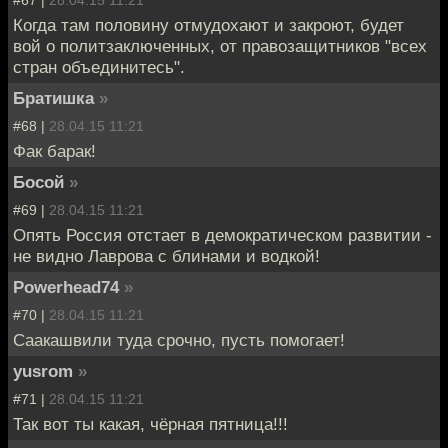
Когда там половину отмудохают и закроют, будет
вой о политзаключенных, от правозащитников "всех
стран объединитесь".
Братишка
»
#68 |
28.04.15 11:21
Фак барак!
Босой
»
#69 |
28.04.15 11:21
Опять Россия отстает в демократическом развитии -
не видно Лаврова с блинами и водкой!
Powerhead74
»
#70 |
28.04.15 11:21
Саакашвили туда срочно, пусть помогает!
yusrom
»
#71 |
28.04.15 11:21
Так вот ты какая, чёрная пятница!!!