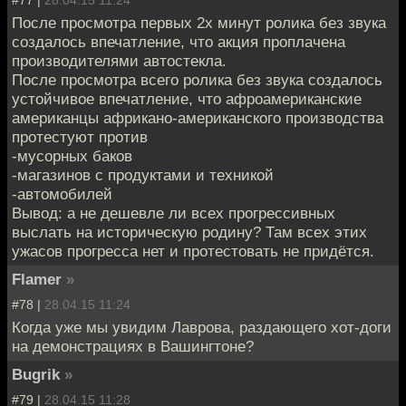
#77 |
28.04.15 11:24
После просмотра первых 2х минут ролика без звука
создалось впечатление, что акция проплачена
производителями автостекла.
После просмотра всего ролика без звука создалось
устойчивое впечатление, что афроамериканские
американцы африкано-американского производства
протестуют против
-мусорных баков
-магазинов с продуктами и техникой
-автомобилей
Вывод: а не дешевле ли всех прогрессивных
выслать на историческую родину? Там всех этих
ужасов прогресса нет и протестовать не придётся.
Flamer
»
#78 |
28.04.15 11:24
Когда уже мы увидим Лаврова, раздающего хот-доги
на демонстрациях в Вашингтоне?
Bugrik
»
#79 |
28.04.15 11:28