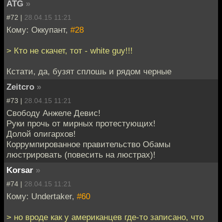
ATG
»
#72 |
28.04.15 11:21
Кому: Оккупант,
#28
> Кто не скачет, тот - white guy!!!
Кстати, да, бузят сплошь и рядом черные
Zeitcro
»
#73 |
28.04.15 11:21
Свободу Анжеле Девис!
Руки прочь от мирных протестующих!
Долой олигархов!
Коррумпированное правительство Обамы
люстрировать (повесить на люстрах)!
Korsar
»
#74 |
28.04.15 11:21
Кому: Undertaker,
#60
> но вроде как у американцев где-то записано, что