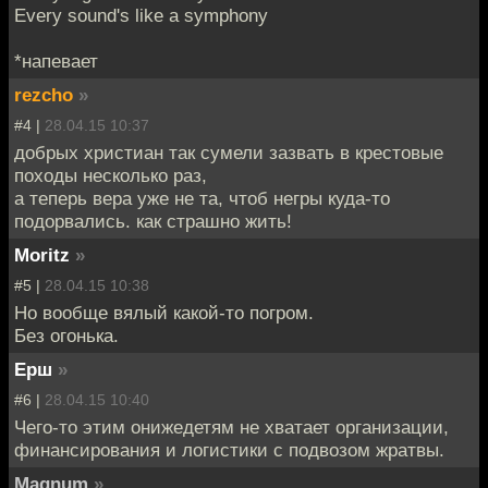
Every sound's like a symphony
*напевает
rezcho
»
#4 |
28.04.15 10:37
добрых христиан так сумели зазвать в крестовые
походы несколько раз,
а теперь вера уже не та, чтоб негры куда-то
подорвались. как страшно жить!
Moritz
»
#5 |
28.04.15 10:38
Но вообще вялый какой-то погром.
Без огонька.
Ерш
»
#6 |
28.04.15 10:40
Чего-то этим онижедетям не хватает организации,
финансирования и логистики с подвозом жратвы.
Magnum
»