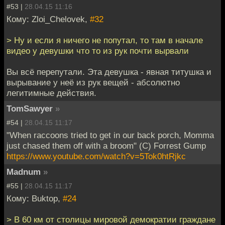
#53 |
28.04.15 11:16
Кому: Zloi_Chelovek,
#32
> Ну и если я ничего не попутал, то там в начале
видео у девушки что то из рук почти вырвали
Вы всё перепутали. Эта девушка - явная титушка и
вырывание у неё из рук вещей - абсолютно
легитимные действия.
TomSawyer
»
#54 |
28.04.15 11:17
"When raccoons tried to get in our back porch, Momma
just chased them off with a broom" (C) Forrest Gump
https://www.youtube.com/watch?v=5Tok0htRjkc
Madnum
»
#55 |
28.04.15 11:17
Кому: Buktop,
#24
> В 60 км от столицы мировой демократии граждане