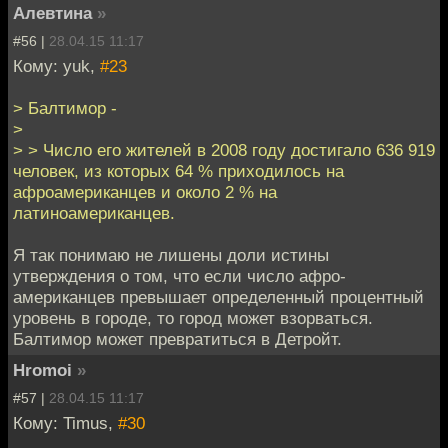
Алевтина
»
#56 |
28.04.15 11:17
Кому: yuk,
#23
> Балтимор -
>
> > Число его жителей в 2008 году достигало 636 919
человек, из которых 64 % приходилось на
афроамериканцев и около 2 % на
латиноамериканцев.
Я так понимаю не лишены доли истины
утверждения о том, что если число афро-
американцев превышает определенный процентный
уровень в городе, то город может взорваться.
Балтимор может превратиться в Детройт.
Hromoi
»
#57 |
28.04.15 11:17
Кому: Timus,
#30