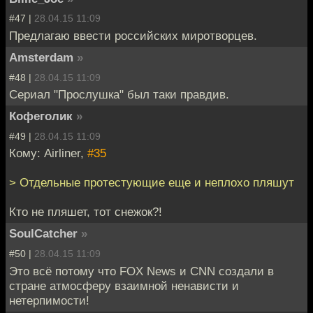
#47 |
28.04.15 11:09
Предлагаю ввести российских миротворцев.
Amsterdam
»
#48 |
28.04.15 11:09
Сериал "Прослушка" был таки правдив.
Кофеголик
»
#49 |
28.04.15 11:09
Кому: Airliner,
#35
> Отдельные протестующие еще и неплохо пляшут
Кто не пляшет, тот снежок?!
SoulCatcher
»
#50 |
28.04.15 11:09
Это всё потому что FOX News и CNN создали в
стране атмосферу взаимной ненависти и
нетерпимости!