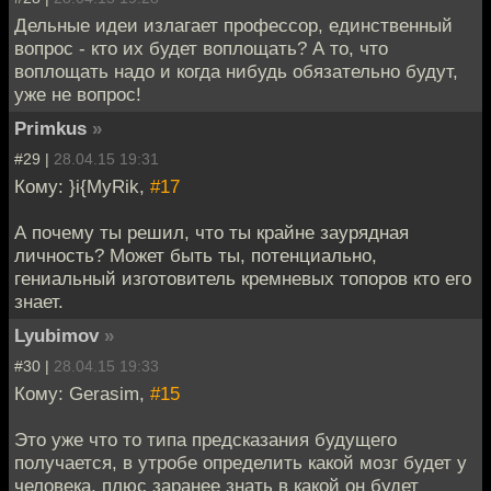
Дельные идеи излагает профессор, единственный
вопрос - кто их будет воплощать? А то, что
воплощать надо и когда нибудь обязательно будут,
уже не вопрос!
Primkus
»
#29 |
28.04.15 19:31
Кому: }i{MyRik,
#17
А почему ты решил, что ты крайне заурядная
личность? Может быть ты, потенциально,
гениальный изготовитель кремневых топоров кто его
знает.
Lyubimov
»
#30 |
28.04.15 19:33
Кому: Gerasim,
#15
Это уже что то типа предсказания будущего
получается, в утробе определить какой мозг будет у
человека, плюс заранее знать в какой он будет