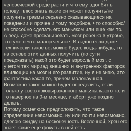
человеческой среде расти и что ему вдолбят в
голову, плюс знать какие он может получить/не
получить травмы серьезно сказывающиеся на
поведении и прочее и тому подобное, что способно/
не способно сделать его маньяком или еще кем то.
А ведь даже просканировать мозг ребенка в утробе,
это уже нечто малореальное. И ладно если даже
технически такое возможно будет, когда-нибудь, то
на основе этих данных получить (по сути
предсказать) какой это будет взрослый мозг, с
учетом тех мириад внешних и внутренних факторов
влияющих на мозг и его развитие, ну я не знаю, это
фантастика какая то, причем малонаучная.
Возможно такое можно будет определить, если
только у сверхярковыражанного маньяка какого то, и
то наверное на 9-м месяце, и аборт уже поздно
делать.
Потому осмелюсь предположить, что такое
определение невозможно, ну или почти невозможно,
сделаю скидку на бесконечность Вселенной, хрен его
знает какие еще фокусы в ней есть.