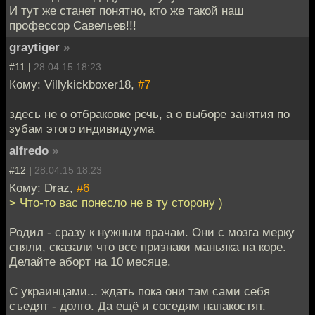
И тут же станет понятно, кто же такой наш
профессор Савельев!!!
graytiger
»
#11 |
28.04.15 18:23
Кому: Villykickboxer18,
#7
здесь не о отбраковке речь, а о выборе занятия по
зубам этого индивидуума
alfredo
»
#12 |
28.04.15 18:23
Кому: Draz,
#6
> Что-то вас понесло не в ту сторону )
Родил - сразу к нужным врачам. Они с мозга мерку
сняли, сказали что все признаки маньяка на коре.
Делайте аборт на 10 месяце.
С украинцами... ждать пока они там сами себя
съедят - долго. Да ещё и соседям напакостят.