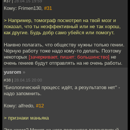
#37 |
28.04.15 19:59
Кому: Frimen130,
#31
> Например, томограф посмотрел на твой мозг и
показал, что ты неэффективный или не так хорош,
как другие. Будь добр само убейся или помогут.
Наивно полагать, что обществу нужны только гении.
Чёрную работу тоже надо кому-то делать. Поэтому
некоторых
[зачеркивает, пишет: большинство]
не
очень гениев будут отправлять на не очень работы.
yusrom
»
#38 |
28.04.15 20:00
"Биологический процесс идёт, а результатов нет" -
надо запомнить.
Кому: alfredo,
#12
> признаки маньяка