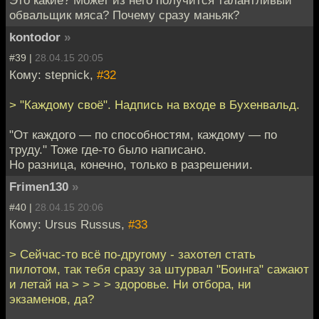
Это какие? Может из него получится талантливый
обвальщик мяса? Почему сразу маньяк?
kontodor
»
#39 |
28.04.15 20:05
Кому: stepnick,
#32
> "Каждому своё". Надпись на входе в Бухенвальд.
"От каждого — по способностям, каждому — по
труду." Тоже где-то было написано.
Но разница, конечно, только в разрешении.
Frimen130
»
#40 |
28.04.15 20:06
Кому: Ursus Russus,
#33
> Сейчас-то всё по-другому - захотел стать
пилотом, так тебя сразу за штурвал "Боинга" сажают
и летай на > > > > здоровье. Ни отбора, ни
экзаменов, да?