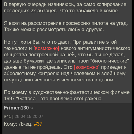
В первую очередь извиняюсь, за само копирование
последних 2х абзацев. Что то забажело в компе.
Я взял на рассмотрение профессию пилота на угад.
Так же можно рассмотреть любую другую.
Но тут хотя бы, что то дают. При развитие этой
технологи и
[возможно]
нового антигуманистического
общества построенной на ней, что бы ты не делал,
дальше бумажки где записаны твои "биологические"
данные ты не пройдешь. Это
[возможно]
приведет к
абсолютному контролю над человеком и злейшему
отчуждению человека и человечества в целом.
По моему в художественно-фантастическом фильме
1997 "Gattaca", это проблема отображена.
Frimen130
»
#41 |
28.04.15 20:07
Кому: Лжец,
#37