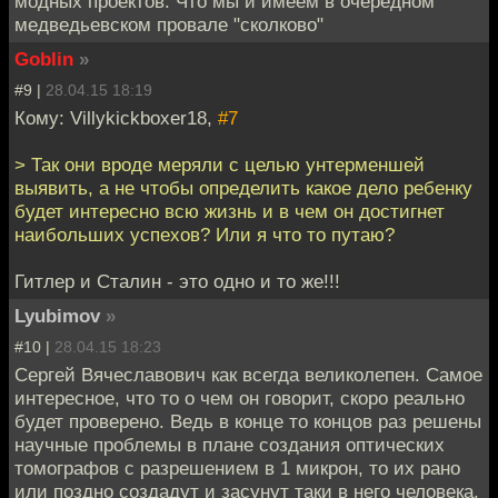
модных проектов. Что мы и имеем в очередном
медведьевском провале "сколково"
Goblin
»
#9 |
28.04.15 18:19
Кому: Villykickboxer18,
#7
> Так они вроде меряли с целью унтерменшей
выявить, а не чтобы определить какое дело ребенку
будет интересно всю жизнь и в чем он достигнет
наибольших успехов? Или я что то путаю?
Гитлер и Сталин - это одно и то же!!!
Lyubimov
»
#10 |
28.04.15 18:23
Сергей Вячеславович как всегда великолепен. Самое
интересное, что то о чем он говорит, скоро реально
будет проверено. Ведь в конце то концов раз решены
научные проблемы в плане создания оптических
томографов с разрешением в 1 микрон, то их рано
или поздно создадут и засунут таки в него человека.