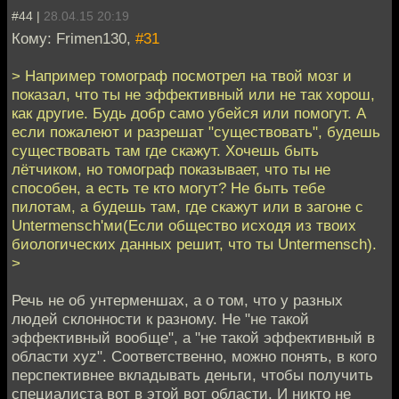
#44 |
28.04.15 20:19
Кому: Frimen130,
#31
> Например томограф посмотрел на твой мозг и
показал, что ты не эффективный или не так хорош,
как другие. Будь добр само убейся или помогут. А
если пожалеют и разрешат "существовать", будешь
существовать там где скажут. Хочешь быть
лётчиком, но томограф показывает, что ты не
способен, а есть те кто могут? Не быть тебе
пилотам, а будешь там, где скажут или в загоне с
Untermensch'ми(Если общество исходя из твоих
биологических данных решит, что ты Untermensch).
>
Речь не об унтерменшах, а о том, что у разных
людей склонности к разному. Не "не такой
эффективный вообще", а "не такой эффективный в
области xyz". Соответственно, можно понять, в кого
перспективнее вкладывать деньги, чтобы получить
специалиста вот в этой вот области. И никто не