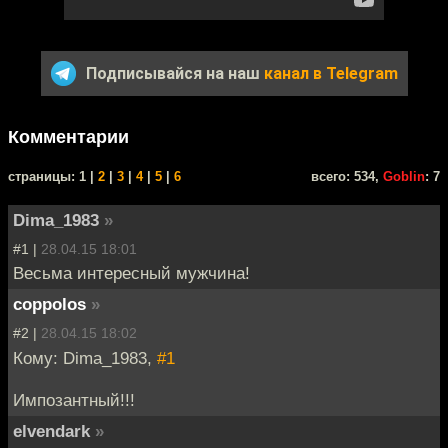
Подписывайся на наш
канал в Telegram
Комментарии
cтраницы: 1 |
2
|
3
|
4
|
5
|
6
всего: 534,
Goblin
: 7
Dima_1983
»
#1 |
28.04.15 18:01
Весьма интересный мужчина!
coppolos
»
#2 |
28.04.15 18:02
Кому: Dima_1983,
#1
Импозантный!!!
elvendark
»