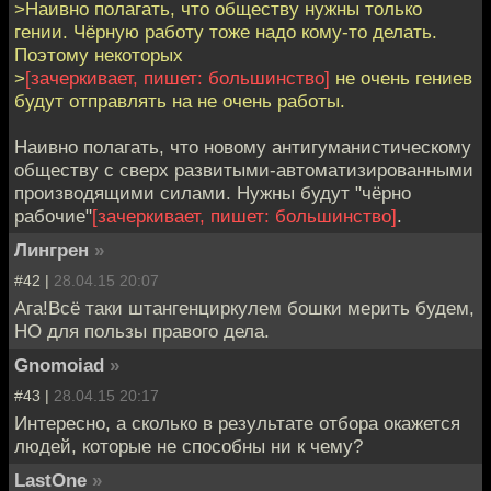
>Наивно полагать, что обществу нужны только
гении. Чёрную работу тоже надо кому-то делать.
Поэтому некоторых
>
[зачеркивает, пишет: большинство]
не очень гениев
будут отправлять на не очень работы.
Наивно полагать, что новому антигуманистическому
обществу с сверх развитыми-автоматизированными
производящими силами. Нужны будут "чёрно
рабочие"
[зачеркивает, пишет: большинство]
.
Лингрен
»
#42 |
28.04.15 20:07
Ага!Всё таки штангенциркулем бошки мерить будем,
НО для пользы правого дела.
Gnomoiad
»
#43 |
28.04.15 20:17
Интересно, а сколько в результате отбора окажется
людей, которые не способны ни к чему?
LastOne
»