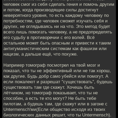
человек смог из себя сделать гения и помочь другим
и потом, когда производящие силы достигнут
невероятного уровня, то есть каждому человеку по
потребностям, где человек сможет изучать себя и
других, не оглядываясь ни на что. Это метод будет
всего лишь помогать человеку, а не предопределять
его судьбу в противоречии с его волей. Всё
остальное может быть опасным и привести к таким
антигуманистическим системам как фашизм или
нацизм, а дальше ещё, что похуже.
Например томограф посмотрел на твой мозг и
показал, что ты не эффективный или не так хорош,
как другие. Будь добр само убейся или помогут. А
если пожалеют и разрешат "существовать", будешь
существовать там где скажут. Хочешь быть
лётчиком, но томограф показывает, что ты не
способен, а есть те кто могут? Не быть тебе
пилотам, а будешь там, где скажут или в загоне с
Untermensch'ми(Если общество исходя из твоих
биологических данных решит, что ты Untermensch).