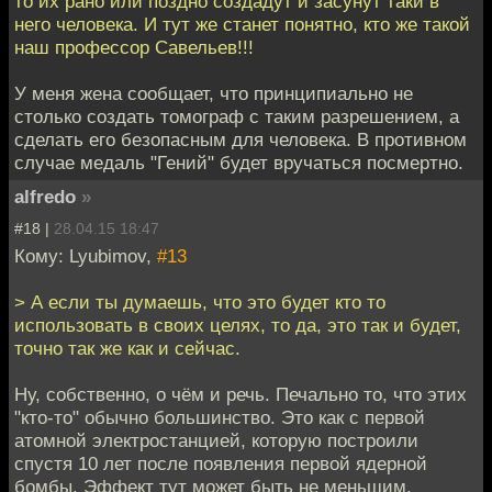
то их рано или поздно создадут и засунут таки в
него человека. И тут же станет понятно, кто же такой
наш профессор Савельев!!!
У меня жена сообщает, что принципиально не
столько создать томограф с таким разрешением, а
сделать его безопасным для человека. В противном
случае медаль "Гений" будет вручаться посмертно.
alfredo
»
#18 |
28.04.15 18:47
Кому: Lyubimov,
#13
> А если ты думаешь, что это будет кто то
использовать в своих целях, то да, это так и будет,
точно так же как и сейчас.
Ну, собственно, о чём и речь. Печально то, что этих
"кто-то" обычно большинство. Это как с первой
атомной электростанцией, которую построили
спустя 10 лет после появления первой ядерной
бомбы. Эффект тут может быть не меньшим.