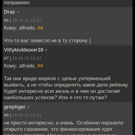
поправимо
Draz
»
#6 |
28.04.15 18:07
Кому: alfredo,
#4
Что-то вас понесло не в ту сторону )
Villykickboxer18
»
#7 |
28.04.15 18:12
Кому: alfredo,
#4
Так они вроде меряли с целью унтерменшей
выявить, а не чтобы определить какое дело ребенку
будет интересно всю жизнь и в чем он достигнет
наибольших успехов? Или я что то путаю?
graytiger
»
#8 |
28.04.15 18:19
не просто интересно, а очень. Особенно поразило
открыто сказанное, что финансирование идет