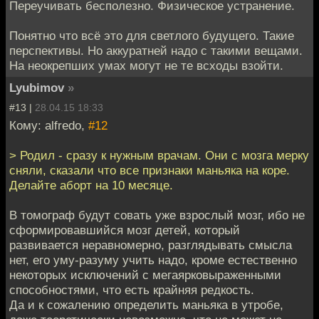
Переучивать бесполезно. Физическое устранение.
Понятно что всё это для светлого будущего. Такие
перспективы. Но аккуратней надо с такими вещами.
На неокрепших умах могут не те всходы взойти.
Lyubimov
»
#13 |
28.04.15 18:33
Кому: alfredo,
#12
> Родил - сразу к нужным врачам. Они с мозга мерку
сняли, сказали что все признаки маньяка на коре.
Делайте аборт на 10 месяце.
В томограф будут совать уже взрослый мозг, ибо не
сформировавшийся мозг детей, который
развивается неравномерно, разглядывать смысла
нет, его уму-разуму учить надо, кроме естественно
некоторых исключений с мегаярковыраженными
способностями, что есть крайняя редкость.
Да и к сожалению определить маньяка в утробе,