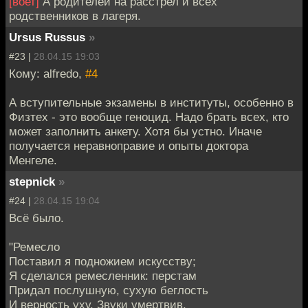
[воет]
А родителей на расстрел и всех
родственников в лагеря.
Ursus Russus
»
#23 |
28.04.15 19:03
Кому: alfredo,
#4
А вступительные экзамены в институты, особенно в
Физтех - это вообще геноцид. Надо брать всех, кто
может заполнить анкету. Хотя бы устно. Иначе
получается неравноправие и опыты доктора
Менгеле.
stepnick
»
#24 |
28.04.15 19:04
Всё было.
"Ремесло
Поставил я подножием искусству;
Я сделался ремесленник: перстам
Придал послушную, сухую беглость
И верность уху. Звуки умертвив,