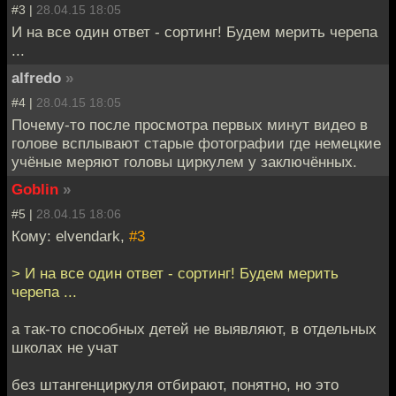
#3 |
28.04.15 18:05
И на все один ответ - сортинг! Будем мерить черепа
...
alfredo
»
#4 |
28.04.15 18:05
Почему-то после просмотра первых минут видео в
голове всплывают старые фотографии где немецкие
учёные меряют головы циркулем у заключённых.
Goblin
»
#5 |
28.04.15 18:06
Кому: elvendark,
#3
> И на все один ответ - сортинг! Будем мерить
черепа ...
а так-то способных детей не выявляют, в отдельных
школах не учат
без штангенциркуля отбирают, понятно, но это