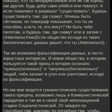
показал, что ты неэффективный или не так хорош,
как другие. Будь добр само убейся или помогут. А
если пожалеют и разрешат "существовать", будешь
существовать там, где скажут. Хочешь быть
лётчиком, но томограф показывает, что ты не
способен, а есть те, кто могут? Не быть тебе
пилотам, а будешь там, где скажут или в загоне с
Untermensch'ми(Если общество исходя из твоих
биологических данных решит, что ты Untermensch).
Так же возможно фальсификация данных, в чисто
корыстных интересах. И новое общества, в котором
пользуется такой принц и которое осознало
"нужных(полезных)" и "ненужных(бесполезных)"
людей, тебя загонит в угол или уничтожит, исходя
из фальсификации.
Но как мне видится гуманистическое существование
такого прицепа, возможно лишь в Коммунистической
парадигме и так же в своей 1вой неполноценной
стадии Социалистической. От каждого по
способностям, каждому по потребностям, чтобы