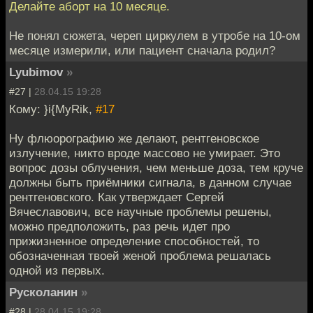
Делайте аборт на 10 месяце.
Не понял сюжета, череп циркулем в утробе на 10-ом
месяце измерили, или пациент сначала родил?
Lyubimov
»
#27 |
28.04.15 19:28
Кому: }i{MyRik,
#17
Ну флюорографию же делают, рентгеновское
излучение, никто вроде массово не умирает. Это
вопрос дозы облучения, чем меньше доза, тем круче
должны быть приёмники сигнала, в данном случае
рентгеновского. Как утверждает Сергей
Вячеславович, все научные проблемы решены,
можно предположить, раз речь идет про
прижизненное определение способностей, то
обозначенная твоей женой проблема решалась
одной из первых.
Русколанин
»
#28 |
28.04.15 19:28