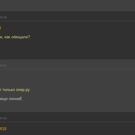
00:36
4
и, как обещали?
00:41
 только опер.ру
 еще личнеЕ
00:42
#18