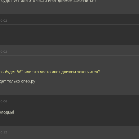
 будет WT или это чисто инет движем закончится?
00:02
00:02
рь будет WT или это чисто инет движем закончится?
дет только опер.ру
00:06
олодцы!
00:12