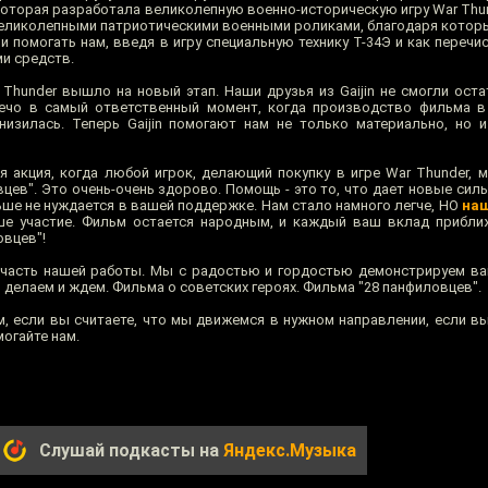
, которая разработала великолепную военно-историческую игру War Thu
великолепными патриотическими военными роликами, благодаря которым
и помогать нам, введя в игру специальную технику Т-34Э и как перечи
и средств.
Thunder вышло на новый этап. Наши друзья из Gaijin не смогли оста
ечо в самый ответственный момент, когда производство фильма в 
изилась. Теперь Gaijin помогают нам не только материально, но 
я акция, когда любой игрок, делающий покупку в игре War Thunder, 
цев". Это очень-очень здорово. Помощь - это то, что дает новые сил
ьше не нуждается в вашей поддержке. Нам стало намного легче, НО
наш
ше участие. Фильм остается народным, и каждый ваш вклад прибли
овцев"!
 часть нашей работы. Мы с радостью и гордостью демонстрируем в
делаем и ждем. Фильма о советских героях. Фильма "28 панфиловцев".
м, если вы считаете, что мы движемся в нужном направлении, если вы
могайте нам.
Слушай подкасты на
Яндекс.Музыка