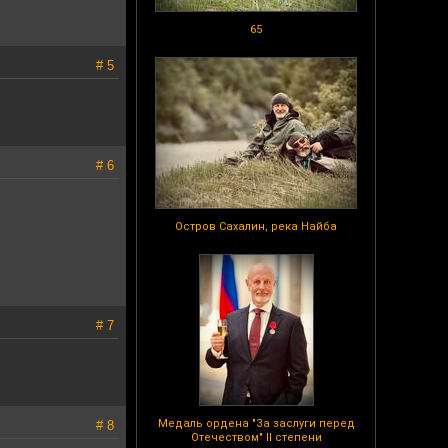
65
# 5
# 6
Остров Сахалин, река Найба
# 7
Медаль ордена "За заслуги перед
# 8
Отечеством" II степени