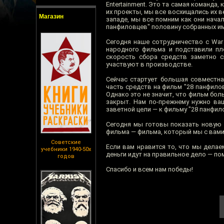
Entertainment. Это та самая команда
их проекты, мы все восхищались их 
Магазин
западе, мы все помним как они начал
панфиловцев" половину собранных им
Сегодня наше сотрудничество с War 
народного фильма и подставили пл
скорость сбора средств заметно сн
участвуют в производстве.
Сейчас стартует большая совместна
часть средств на фильм "28 панфилов
Однако это не значит, что фильм бол
закрыт. Нам по-прежнему нужно ва
заветной цели — к фильму "28 панфил
Сегодня мы готовы показать новую
фильма — фильма, который мы с вами 
Советские
Если вам нравится то, что мы делае
учебники 1940-50х
деньги идут на правильное дело — по
годов
Спасибо и всем нам победы!