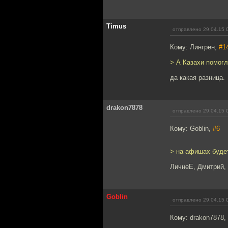
Timus
отправлено 29.04.15 
Кому: Лингрен,
#1
> А Казахи помогл
да какая разница.
drakon7878
отправлено 29.04.15 
Кому: Goblin,
#6
> на афишах будет
ЛичнеЕ, Дмитрий,
Goblin
отправлено 29.04.15 
Кому: drakon7878,