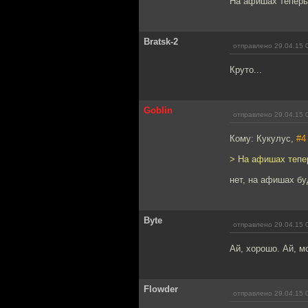
На афишах теперь
Bratsk-2
отправлено 29.04.15 
Круто...
Goblin
отправлено 29.04.15 
Кому: Кукулус,
#4
> На афишах тепе
нет, на афишах бу
Byte
отправлено 29.04.15 
Ай, хорошо. Ай, м
Flowder
отправлено 29.04.15 