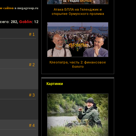
ие сайтов
в megagroup.ru
Атака БПЛА на Геленджик и
открытие Ормузского пролива
сего: 282,
Goblin
: 12
# 1
Клеопатра, часть 2: финансовое
# 2
болото
Картинки
# 3
# 4