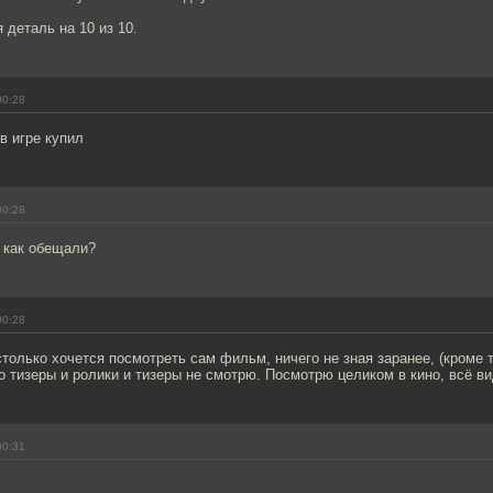
 деталь на 10 из 10.
00:28
в игре купил
00:28
 как обещали?
00:28
столько хочется посмотреть сам фильм, ничего не зная заранее, (кроме 
о тизеры и ролики и тизеры не смотрю. Посмотрю целиком в кино, всё ви
00:31