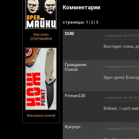
Комментарии
cтраницы: 1 |
2
|
3
DUM
Магазин
отправлено 28.04.15 
ОПЕРМАЙКИ
Выглядит очень д
Гражданин
отправлено 29.04.15 
Союза
Идет дело! Благод
Frimen130
отправлено 29.04.15 
Brilliant. I can't wait
Империя ножей
Кукулус
отправлено 29.04.15 