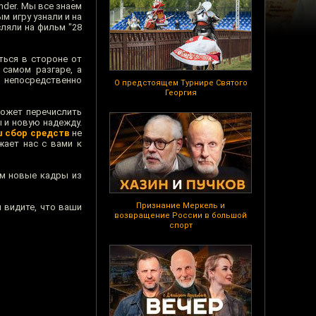
nder. Мы все знаем
 игру узнали и на
сляли на фильм "28
ться в стороне от
самом разгаре, а
и непосредственно
О предстоящем Турнире Святого
Георгия
может перечислить
ы и новую надежду.
 сбор средств
не
жает нас с вами к
ам новые кадры из
Признание Меркель и
 видите, что ваши
возвращение России в большой
спорт