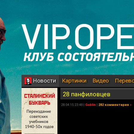
Картинки
Видео
Перев
Новости
28 панфиловцев
28.04.15 23:48 |
Goblin
|
282 комментария
»