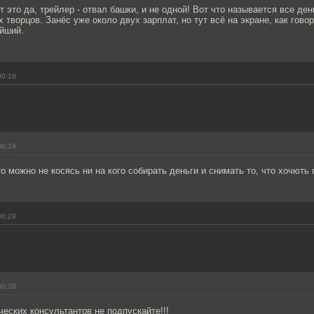
 это да, трейлер - отвал башки, и не одной! Вот что называется все ден
х творцов. Занёс уже около двух зарплат, но тут всё на экране, как гово
ейший.
00:18
00:19
о можно не косясь ни на кого собирать деньги и снимать то, что хочють 
00:28
00:28
ческих консультантов не подпускайте!!!