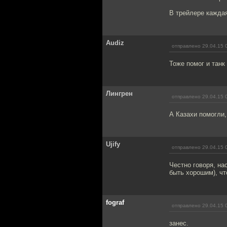
В трейлере каждая
Audiz
отправлено 29.04.15 
Тоже помог и танк 
Лингрен
отправлено 29.04.15 
А Казахи помогли,
Ujify
отправлено 29.04.15 
Честно говоря, на
быть хорошим), чт
fograf
отправлено 29.04.15 
занес.