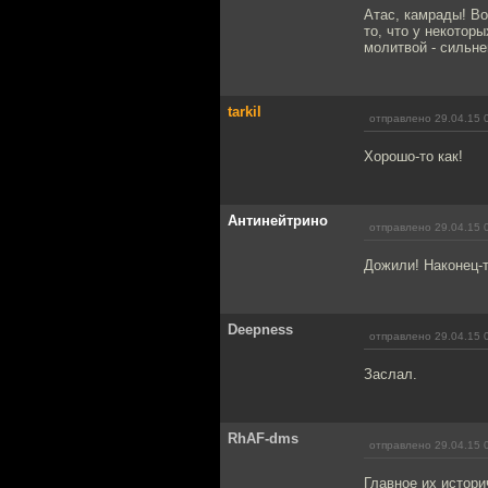
Атас, камрады! Вот
то, что у некоторы
молитвой - сильн
tarkil
отправлено 29.04.15 
Хорошо-то как!
Антинейтрино
отправлено 29.04.15 
Дожили! Наконец-т
Deepness
отправлено 29.04.15 
Заслал.
RhAF-dms
отправлено 29.04.15 
Главное их истори