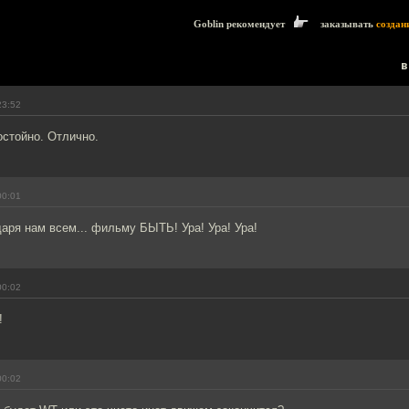
Goblin рекомендует
заказывать
создан
в
23:52
остойно. Отлично.
00:01
аря нам всем... фильму БЫТЬ! Ура! Ура! Ура!
00:02
!
00:02