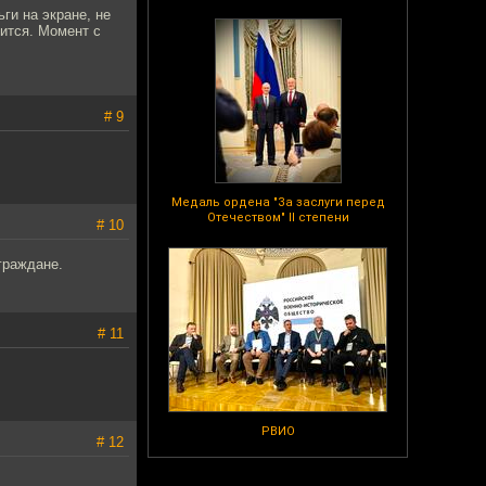
ьги на экране, не
рится. Момент с
# 9
Медаль ордена "За заслуги перед
Отечеством" II степени
# 10
граждане.
# 11
РВИО
# 12