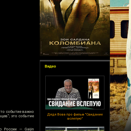
Видео
Это событие важно
Дядя Вова про фильм "Свидание
вцев"; это событие
вслепую"
 России — Gaijin