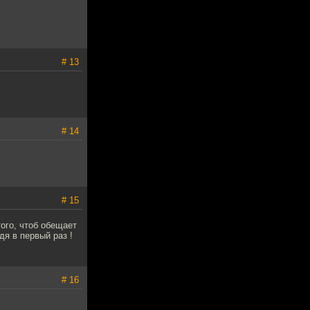
# 13
# 14
# 15
того, чтоб обещает
дя в первый раз !
# 16