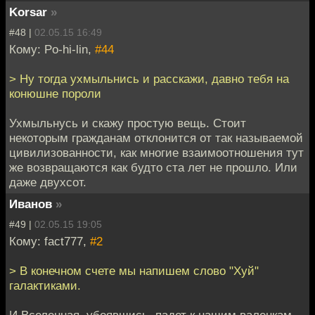
Korsar
»
#48 |
02.05.15 16:49
Кому: Po-hi-lin,
#44
> Ну тогда ухмыльнись и расскажи, давно тебя на
конюшне пороли
Ухмыльнусь и скажу простую вещь. Стоит
некоторым гражданам отклонится от так называемой
цивилизованности, как многие взаимоотношения тут
же возвращаются как будто ста лет не прошло. Или
даже двухсот.
Иванов
»
#49 |
02.05.15 19:05
Кому: fact777,
#2
> В конечном счете мы напишем слово "Хуй"
галактиками.