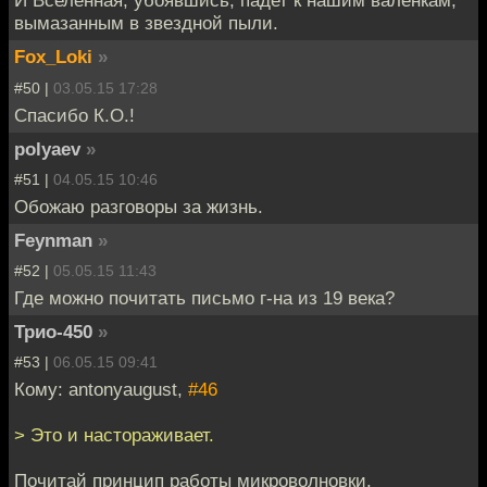
И Вселенная, убоявшись, падет к нашим валенкам,
вымазанным в звездной пыли.
Fox_Loki
»
#50 |
03.05.15 17:28
Спасибо К.О.!
polyaev
»
#51 |
04.05.15 10:46
Обожаю разговоры за жизнь.
Feynman
»
#52 |
05.05.15 11:43
Где можно почитать письмо г-на из 19 века?
Трио-450
»
#53 |
06.05.15 09:41
Кому: antonyaugust,
#46
> Это и настораживает.
Почитай принцип работы микроволновки.