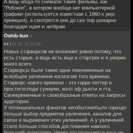
А ведь когда-то снимали такие фильмы, как
"Робокоп", в котором вообще нет компьютерной
графики (используется известная с 1960-х рир-
проекция), а смотрятся они до сих пор шикарно
благодаря идее и актёрам.
Oshib-kun
»
#4 |
01.05.15 01:39
Новых старворсов не возникает ровно потому, что
есть старые, а ведь есть еще и стартрек и я уверен
много всего.
Старворсы были такие одни помноженные на
всеобщее увлечение космосом того времени.
Старворс нового времени - это гарри поттер и
простигосподи сумерки, колл оф дьюти и гта.
Своевременные и своеобразные ответы на запросы
аудитории.
У потенциальных фанатов чегобытонибыло гораздо
больше выбор предметов увлечения, каналов для
связи и выражения этих увлечений. А у увлечений
стало больше способов достижения намного
большей аудитории. Через это получается куча не