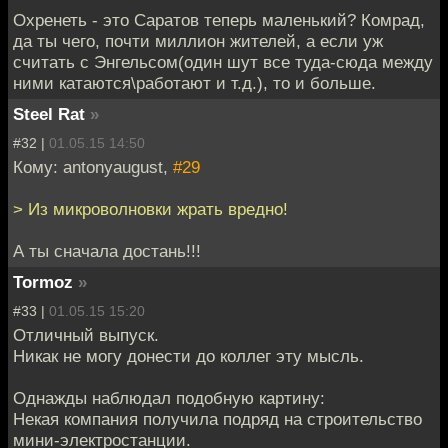
Охренеть - это Саратов теперь маленький? Комрад,
да ты чего, почти миллион жителей, а если уж
считать с Энгельсом(один шут все туда-сюда между
ними катаются\работают и т.д.), то и больше.
Steel Rat
»
#32 |
01.05.15 14:50
Кому: antonyaugust,
#29
> Из микроволновки жрать вредно!
А ты сначала достань!!!
Tormoz
»
#33 |
01.05.15 15:20
Отличный выпуск.
Никак не могу донести до коллег эту мысль.
Однажды наблюдал подобную картину:
Некая компания получила подряд на строительство
мини-электростанции.