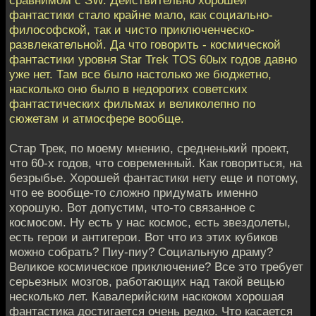
фантастики стало крайне мало, как социально-
философской, так и чисто приключенческо-
развлекательной. Да что говорить - космической
фантастики уровня Star Trek TOS 60ых годов давно
уже нет. Там все было настолько же бюджетно,
насколько оно было в недорогих советских
фантастических фильмах и великолепно по
сюжетам и атмосфере вообще.
Стар Трек, по моему мнению, средненький проект,
что 60-х годов, что современный. Как говориться, на
безрыбье. Хорошей фантастики нету еще и потому,
что ее вообще-то сложно придумать именно
хорошую. Вот допустим, что-то связанное с
космосом. Ну есть у нас космос, есть звездолеты,
есть герои и антигерои. Вот что из этих кубиков
можно собрать? Пиу-пиу? Социальную драму?
Великое космическое приключение? Все это требует
серьезных мозгов, работающих над такой вещью
несколько лет. Кавалерийским наскоком хорошая
фантастика достигается очень редко. Что касается