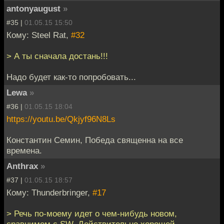
antonyaugust
»
#35 |
01.05.15 15:50
Кому: Steel Rat,
#32
> А ты сначала достань!!!
Надо будет как-то попробовать...
Lewa
»
#36 |
01.05.15 18:04
https://youtu.be/Qkjyf96N8Ls
Константин Семин, Победа священна на все
времена.
Anthrax
»
#37 |
01.05.15 18:57
Кому: Thunderbringer,
#17
> Речь по-моему идет о чем-нибудь новом,
сравнимом с SW. Действительно хорошей