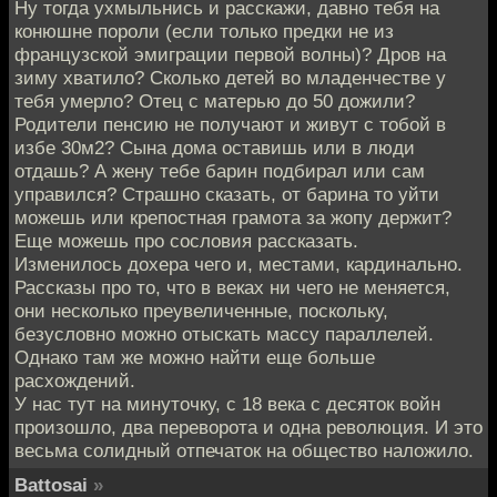
Ну тогда ухмыльнись и расскажи, давно тебя на
конюшне пороли (если только предки не из
французской эмиграции первой волны)? Дров на
зиму хватило? Сколько детей во младенчестве у
тебя умерло? Отец с матерью до 50 дожили?
Родители пенсию не получают и живут с тобой в
избе 30м2? Сына дома оставишь или в люди
отдашь? А жену тебе барин подбирал или сам
управился? Страшно сказать, от барина то уйти
можешь или крепостная грамота за жопу держит?
Еще можешь про сословия рассказать.
Изменилось дохера чего и, местами, кардинально.
Рассказы про то, что в веках ни чего не меняется,
они несколько преувеличенные, поскольку,
безусловно можно отыскать массу параллелей.
Однако там же можно найти еще больше
расхождений.
У нас тут на минуточку, с 18 века с десяток войн
произошло, два переворота и одна революция. И это
весьма солидный отпечаток на общество наложило.
Battosai
»