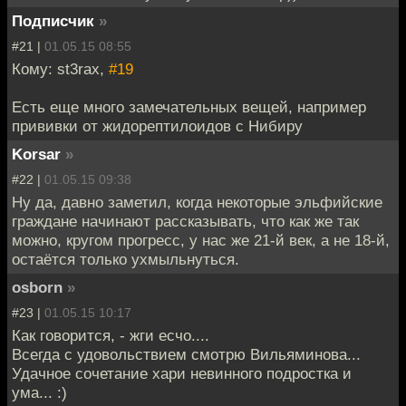
Подписчик
»
#21 |
01.05.15 08:55
Кому: st3rax,
#19
Есть еще много замечательных вещей, например
прививки от жидорептилоидов с Нибиру
Korsar
»
#22 |
01.05.15 09:38
Ну да, давно заметил, когда некоторые эльфийские
граждане начинают рассказывать, что как же так
можно, кругом прогресс, у нас же 21-й век, а не 18-й,
остаётся только ухмыльнуться.
osborn
»
#23 |
01.05.15 10:17
Как говорится, - жги есчо....
Всегда с удовольствием смотрю Вильяминова...
Удачное сочетание хари невинного подростка и
ума... :)