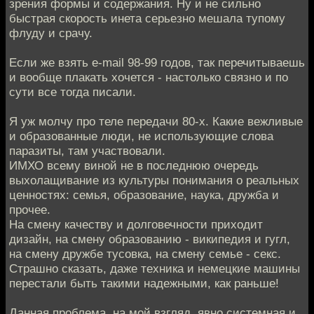
зрения формы и содержания. Ну и не сильно
быстрая скорость инета серьезно мешала тупому
флуду и срачу.
Если же взять e-mail 98-99 годов, так перечитываешь
и вообще плакать хочется - настолько связно и по
сути все тогда писали.
Я уж молчу про теле передачи 80-х. Какие вежливые
и образованные люди, не использующие слова
паразиты, там участвовали.
ИМХО всему виной не в последнюю очередь
выхолащивание из культуры понимания о реальных
ценностях: семья, образование, наука, дружба и
прочее.
На смену качеству и долговечности приходит
дизайн, на смену образованию - википедия и гугл,
на смену дружбе тусовка, на смену семье - секс.
Страшно сказать, даже техника и немецкие машины
перестали быть такими надежными, как раньше!
Данная проблема, на мой взгляд, явно системная и