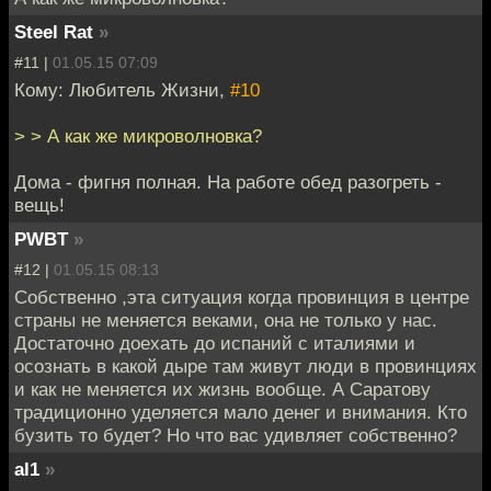
Steel Rat
»
#11 |
01.05.15 07:09
Кому: Любитель Жизни,
#10
> > А как же микроволновка?
Дома - фигня полная. На работе обед разогреть -
вещь!
PWBT
»
#12 |
01.05.15 08:13
Собственно ,эта ситуация когда провинция в центре
страны не меняется веками, она не только у нас.
Достаточно доехать до испаний с италиями и
осознать в какой дыре там живут люди в провинциях
и как не меняется их жизнь вообще. А Саратову
традиционно уделяется мало денег и внимания. Кто
бузить то будет? Но что вас удивляет собственно?
al1
»