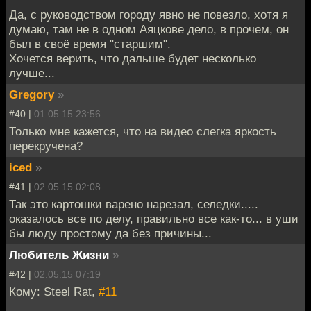
Да, с руководством городу явно не повезло, хотя я
думаю, там не в одном Аяцкове дело, в прочем, он
был в своё время "старшим".
Хочется верить, что дальше будет несколько
лучше...
Gregory
»
#40 |
01.05.15 23:56
Только мне кажется, что на видео слегка яркость
перекручена?
iced
»
#41 |
02.05.15 02:08
Так это картошки варено нарезал, селедки.....
оказалось все по делу, правильно все как-то... в уши
бы люду простому да без причины...
Любитель Жизни
»
#42 |
02.05.15 07:19
Кому: Steel Rat,
#11