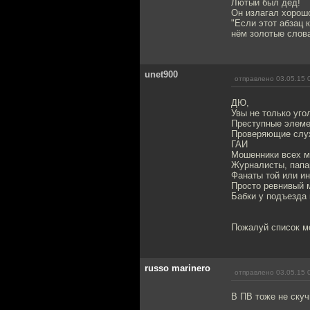
Лютый был дед!
Он излагал хорошо
"Если этот абзац 
нём золотые слов
unet900
отправлено 03.05.15 
ДЮ,
Увы не только уго
Преступные элем
Проверяющие сл
ГАИ
Мошенники всех м
Журналисты, папа
Фанаты той или и
Просто ревнивый 
Бабки у подъезда 
Пожалуй список мо
russo marinero
отправлено 03.05.15 
В ПВ тоже не скуч