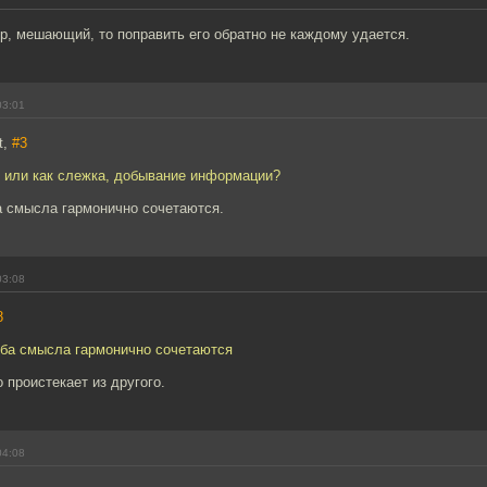
р, мешающий, то поправить его обратно не каждому удается.
03:01
t,
#3
, или как слежка, добывание информации?
а смысла гармонично сочетаются.
03:08
8
оба смысла гармонично сочетаются
 проистекает из другого.
04:08