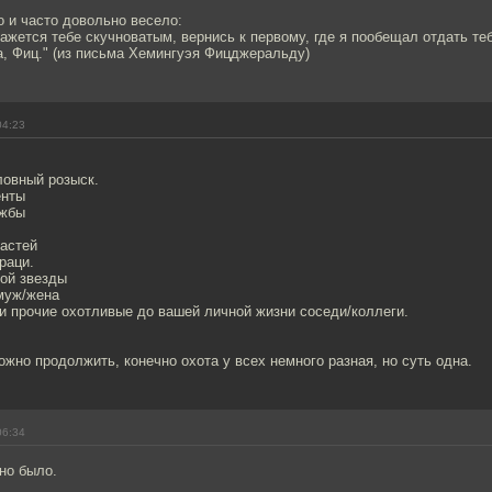
 и часто довольно весело:
кажется тебе скучноватым, вернись к первому, где я пообещал отдать те
а, Фиц." (из письма Хемингуэя Фицджеральду)
04:23
ловный розыск.
енты
ужбы
астей
раци.
ной звезды
муж/жена
и прочие охотливые до вашей личной жизни соседи/коллеги.
жно продолжить, конечно охота у всех немного разная, но суть одна.
06:34
но было.