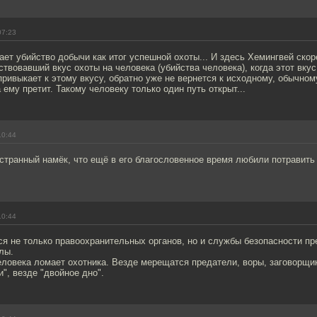
07:23
ет убийство добычи как итог успешной охоты... И здесь Хемингвей скор
ствовавший вкус охоты на человека (убийства человека), когда этот вку
 привыкает к этому вкусу, обратно уже не вернется к исходному, обычном
 ему претит. Такому человеку только один путь открыт...
10:44
странный намёк, что ещё в его благословенное время любили потравить
10:44
я не только правоохранительных органов, но и службы безопасности пр
лы.
еловека ломает охотника. Везде мерещатся предатели, воры, заговорщи
", везде "двойное дно".