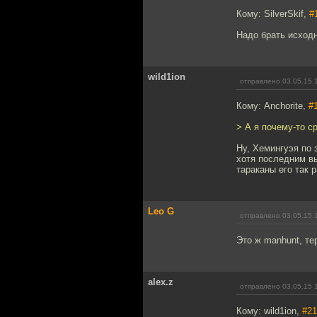
Кому: SilverSkif,
#
Надо брать исходн
wild1ion
отправлено 03.05.15 
Кому: Anchorite,
#
> А я почему-то с
Ну, Хемингуэя по 
хотя последним вы
тараканы его так 
Leo G
отправлено 03.05.15 
Это ж manhunt, те
alex.z
отправлено 03.05.15 
Кому: wild1ion,
#21