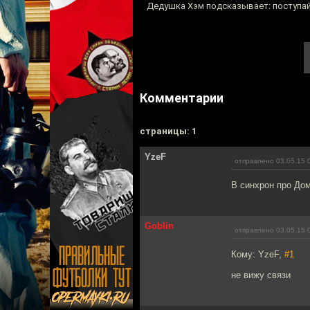
Дедушка Хэм подсказывает: поступай
Комментарии
cтраницы: 1
YzeF
отправлено 03.05.15 
В синхрон про До
Goblin
отправлено 03.05.15 
Кому: YzeF,
#1
не вижу связи