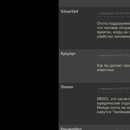
SilverSkif
отправлено 03.05.15 
Охота подразумева
что человек почув
приятен, когда он
убийство человека
Кукулус
отправлено 03.05.15 
Как бы делает про
животных.
Slavon
отправлено 03.05.15 
ИМХО, это касаетс
юридические отде
Иногда охота на ч
кажутся "палёными
Крымофил