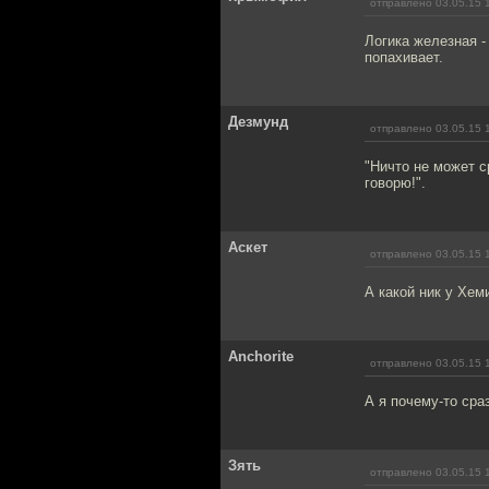
отправлено 03.05.15 
Логика железная -
попахивает.
Дезмунд
отправлено 03.05.15 
"Ничто не может с
говорю!".
Aскет
отправлено 03.05.15 
А какой ник у Хем
Anchorite
отправлено 03.05.15 
А я почему-то сра
Зять
отправлено 03.05.15 