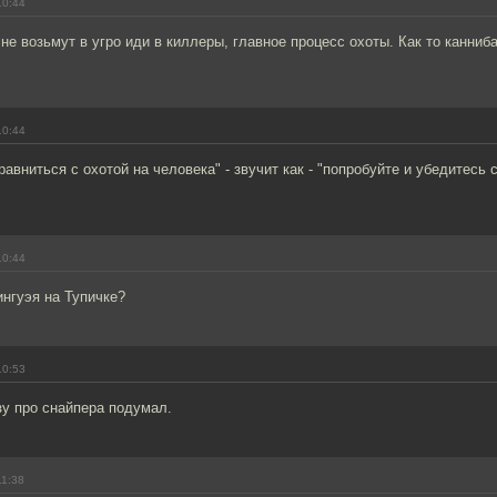
10:44
 не возьмут в угро иди в киллеры, главное процесс охоты. Как то канни
10:44
равниться с охотой на человека" - звучит как - "попробуйте и убедитесь 
10:44
ингуэя на Тупичке?
10:53
зу про снайпера подумал.
11:38