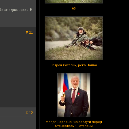
65
бе сто долларов. В
# 11
Остров Сахалин, река Найба
# 12
Медаль ордена "За заслуги перед
Отечеством" II степени