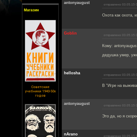
antonyaugust
отправлено 03.05.15 
Магазин
Охота как охота, 
Goblin
отправлено 03.05.15 
Кому: antonyaugus
дедушка умер, уж
hellosha
отправлено 03.05.15 
В "Игре на выжива
Советские
учебники 1940-50х
годов
antonyaugust
отправлено 03.05.15 
Это да, но я скоре
nArano
отправлено 03.05.15 