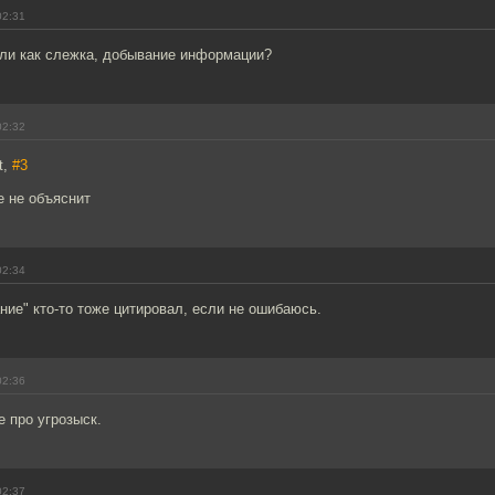
02:31
или как слежка, добывание информации?
02:32
t,
#3
е не объяснит
02:34
ние" кто-то тоже цитировал, если не ошибаюсь.
02:36
е про угрозыск.
02:37