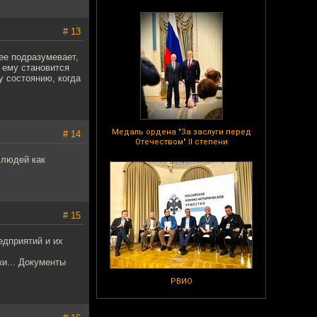
# 13
ее подразумевает,
с ему становится
у состоянию, когда
Медаль ордена "За заслуги перед
# 14
Отечеством" II степени
 людей как
# 15
едприятий и их
ки... Документы
РВИО