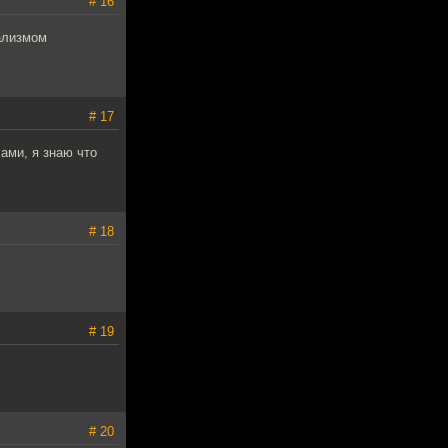
# 16
бализмом
# 17
сами, я знаю что
# 18
# 19
# 20