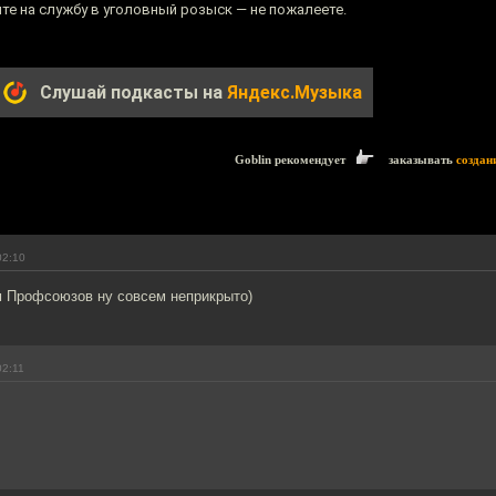
те на службу в уголовный розыск — не пожалеете.
Слушай подкасты на
Яндекс.Музыка
Goblin рекомендует
заказывать
создан
02:10
м Профсоюзов ну совсем неприкрыто)
02:11