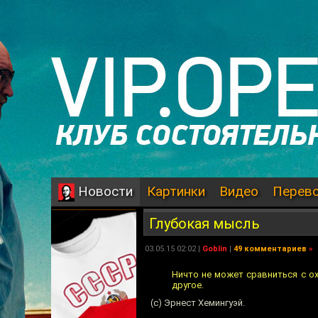
Картинки
Видео
Перев
Новости
Глубокая мысль
03.05.15 02:02 |
Goblin
|
49 комментариев
»
Ничто не может сравниться с ох
другое.
(с) Эрнест Хемингуэй.