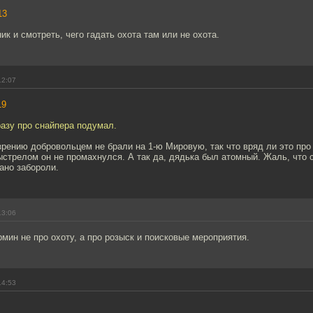
13
ик и смотреть, чего гадать охота там или не охота.
12:07
19
разу про снайпера подумал.
зрению добровольцем не брали на 1-ю Мировую, так что вряд ли это про
стрелом он не промахнулся. А так да, дядька был атомный. Жаль, что 
рано забороли.
13:06
рмин не про охоту, а про розыск и поисковые мероприятия.
14:53