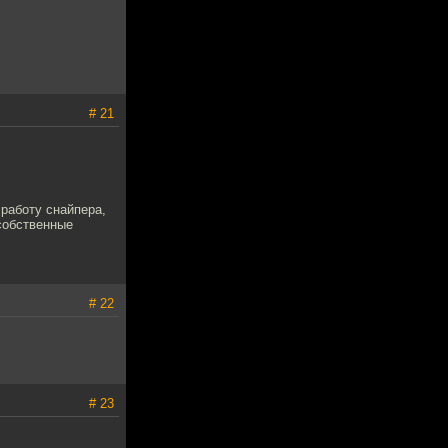
# 21
 работу снайпера,
собственные
# 22
# 23