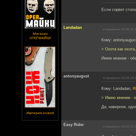
Если сорвет стопо
Landadan
отправлено 03.05.15 
Магазин
ОПЕРМАЙКИ
Кому: antonyaugus
> Охота как охота
Имею мнение - об
antonyaugust
отправлено 03.05.15 
Кому: Landadan,
#
> Имею мнение - 
Да, наверное, одно
Империя ножей
Easy Rider
отправлено 03.05.15 