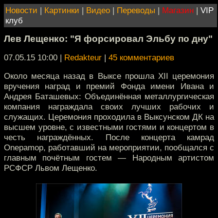
Новости
|
Картинки
|
Видео
|
Переводы
|
Магазин
|
VIP
клуб
Лев Лещенко: "Я форсировал Эльбу по дну"
07.05.15 10:00
|
Redakteur
|
45 комментариев
Около месяца назад в Выксе прошла XII церемония
вручения наград и премий Фонда имени Ивана и
Андрея Баташевых: Объединённая металлургическая
компания награждала своих лучших рабочих и
служащих. Церемония проходила в Выксунском ДК на
высшем уровне, с известными гостями и концертом в
честь награждённых. После концерта камрад
Onepamop, работавший на мероприятии, пообщался с
главным почётным гостем — Народным артистом
РСФСР Львом Лещенко.