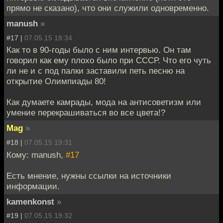
прямо не сказано), что они служили одновременно.
manush
»
#17 |
07.05.15 18:34
Как то в 90-годы было с ним интервью. Он там
говорил как ему плохо было при СССР. Что его чуть
ли не и с под палки заставили петь песню на
открытие Олимпиады 80!
Как думаете камрады, мода на антисоветизм или
умение перекрашиваться во все цвета!?
Mag
»
#18 |
07.05.15 19:31
Кому: manush,
#17
Есть мнение, нужны ссылки на источники
информации.
kamenkonst
»
#19 |
07.05.15 19:32