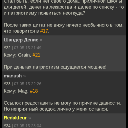
Стал быть, если нет своего дома, приличной школы
для детей, денег на лекарства и далее по списку - то
и патриотизму появиться неоткуда?
После таких цитат не вижу ничего необычного в том,
что говорится в
#17
.
Шандер Денис
»
#22 |
07.05.15 21:49
Кому: Grain,
#21
При деньгах патриотизм ощущается мощнее!
manush
»
#23 |
07.05.15 22:26
Кому: Mag,
#18
Ссылок предоставить не могу по причине давности.
Но неприятный осадок, лично у меня остался.
Redakteur
»
#24 |
07.05.15 23:04