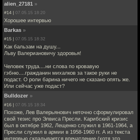
alien_27181
»
#14 |
07.05.15 18:20
Хорошее интервью
Barkas
»
#15 |
07.05.15 18:32
Как бальзам на душу...
Льву Валериановичу здоровья!
Человек труда....ни слова по кровавую
гэбню....гражданин михалков за такое руки не
подаст. О роли барина ничего не сказано опять же.
Или сейчас уже подаст?
Bulldozer
»
#16 |
07.05.15 18:34
Похоже, Лев Валерьянович неточно сформулировал
свой тезис про Элвиса Пресли. Карибский кризис
был в октябре 1962, Лещенко служил в 1961-1964, а
Пресли служил в армии в 1958-1960 гг. А из текста
интервью складывается впечатление (хотя это