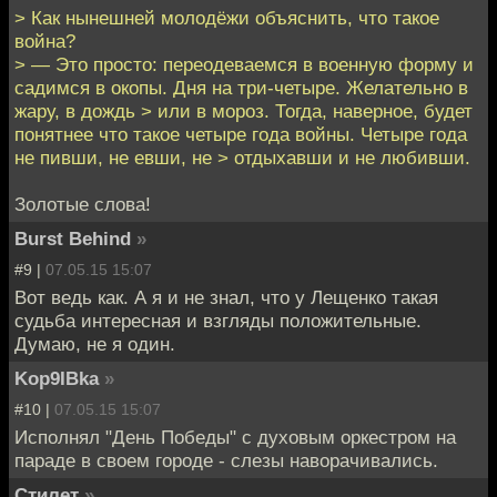
> Как нынешней молодёжи объяснить, что такое
война?
> — Это просто: переодеваемся в военную форму и
садимся в окопы. Дня на три-четыре. Желательно в
жару, в дождь > или в мороз. Тогда, наверное, будет
понятнее что такое четыре года войны. Четыре года
не пивши, не евши, не > отдыхавши и не любивши.
Золотые слова!
Burst Behind
»
#9 |
07.05.15 15:07
Вот ведь как. А я и не знал, что у Лещенко такая
судьба интересная и взгляды положительные.
Думаю, не я один.
Kop9IBka
»
#10 |
07.05.15 15:07
Исполнял "День Победы" с духовым оркестром на
параде в своем городе - слезы наворачивались.
Стилет
»