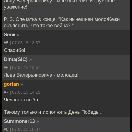
Льву Валерьяновичу - моё почтение и глубокое
уважение!
P. S. Опечатка в конце: "Как нынешней молоЖёжи
объяснить, что такое война? "
Serж
»
#5 |
07.05.15 13:57
Спасибо!
Dima(SiC)
»
#6 |
07.05.15 13:57
Льва Валерьяновича - молодец!
gorian
»
#7 |
07.05.15 14:19
Человек-глыба.
Такому только и исполнять День Победы.
Summoner13
»
#8 |
07.05.15 15:07