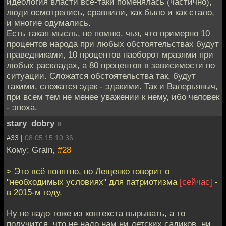
идеология власти все-таки поменялась (частично),
люди осмотрелись, сравнили, как было и как стало,
и многие одумались.
Есть такая мысль, не помню, чья, что примерно 10
процентов народа при любых обстоятельствах будут
праведниками, 10 процентов наоборот мразями при
любых раскладах, а 80 процентов в зависимости по
ситуации. Сложатся обстоятельства так, будут
такими, сложатся эдак - эдакими. Так и Валерьяныч,
при всем тем не менее уважении к нему, ибо человек
- эпоха.
stary_dobry
»
#33 |
08.05.15 10:36
Кому: Grain,
#28
> Это всё понятно, но Лещенко говорит о
"необходимых условиях" для патриотизма
[сейчас]
-
в 2015-м году.
Ну не надо тоже из контекста вырывать, а то
получится, что не надо нам ни детских садиков, ни