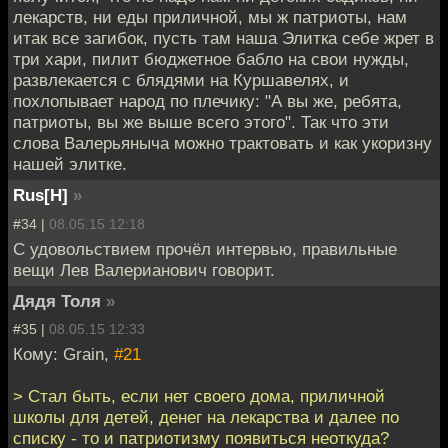
лекарств, ни еды приличной, мы ж патриоты, нам
итак все загибок, пусть там наша Элитка себе жрет в
три хари, пилит бюджетное бабло на свои нужды,
развлекается с блядями на Куршавелях, и
похлопывает народ по плечику: "А вы же, ребята,
патриоты, вы же выше всего этого". Так что эти
слова Валерьяныча можно трактовать и как укоризну
нашей элитке.
Rus[H]
»
#34 |
08.05.15 12:18
С удовольствием прочёл интервью, правильные
вещи Лев Валерианович говорит.
Дядя Толя
»
#35 |
08.05.15 12:33
Кому: Grain,
#21
> Стал быть, если нет своего дома, приличной
школы для детей, денег на лекарства и далее по
списку - то и патриотизму появиться неоткуда?