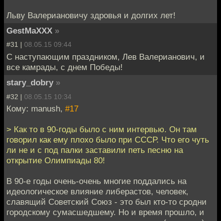
Льву Валериановичу здровья и долгих лет!
GestMaXXX
»
#31 |
08.05.15 09:44
С наступающим праздником, Лев Валерианович, и
все камрады, с днем Победы!
stary_dobry
»
#32 |
08.05.15 10:34
Кому: manush,
#17
> Как то в 90-годы было с ним интервью. Он там
говорил как ему плохо было при СССР. Что его чуть
ли не и с под палки заставили петь песню на
открытие Олимпиады 80!
В 90-е годы очень-очень многие поддались на
идеологическое влияние либерастов, человек,
славящий Советский Союз - это был кто-то сродни
городскому сумасшедшему. Но и время прошло, и