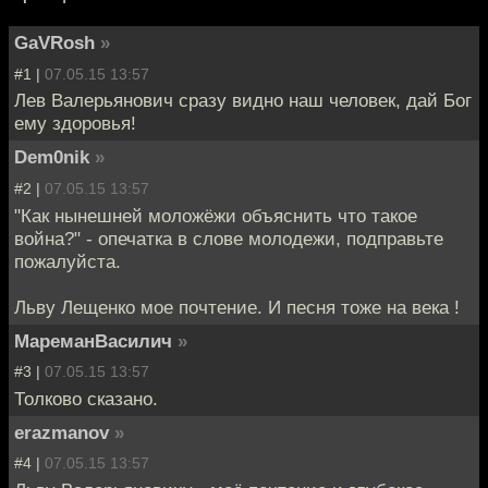
GaVRosh
»
#1 |
07.05.15 13:57
Лев Валерьянович сразу видно наш человек, дай Бог
ему здоровья!
Dem0nik
»
#2 |
07.05.15 13:57
"Как нынешней моложёжи объяснить что такое
война?" - опечатка в слове молодежи, подправьте
пожалуйста.
Льву Лещенко мое почтение. И песня тоже на века !
МареманВасилич
»
#3 |
07.05.15 13:57
Толково сказано.
erazmanov
»
#4 |
07.05.15 13:57