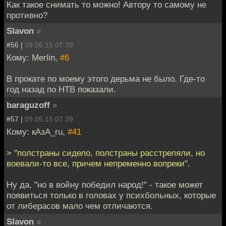
Как такое снимать то можно! Автору то самому не
противно?
Slavon
»
#56 |
09.05.15 07:39
Кому: Merlin,
#6
В прокате по моему этого дерьма не было. Где-то
год назад по НТВ показали.
baraguzoff
»
#57 |
09.05.15 07:39
Кому: кАзА_ru,
#41
> "полстраны сидело, полстраны расстреляли, но
воевали-то все, причем непременно вопреки".
Ну да, "но в войну победил народ!" - такое может
появиться только в головах у психбольных, которые
от либерасов мало чем отличаются.
Slavon
»