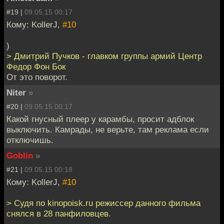
#19 |
09.05.15 00:17
Кому: KollerJ,
#10
)
> Дмитрий Пучков - главком группы армий Центр
Федор Фон Бок
От это поворот.
Niter
»
#20 |
09.05.15 00:17
Какой гнусный плеер у карамбы, просит адблок
выключить. Камрады, не верьте, там реклама если
отключишь.
Goblin
»
#21 |
09.05.15 00:18
Кому: KollerJ,
#10
> Судя по kinopoisk.ru режиссер данного фильма
снялся в 28 панфиловцев.