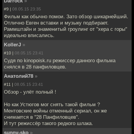
Darrock
»
#9 |
08.05.15 23:35
Фильм как обычно помои. Зато обзор шикарнейший.
Отлично Евген вставки и музыку подбирает.
Раммштайн и знаменитый гроулинг от "хера с горы"
идеально вписались.
KollerJ
»
#10 |
08.05.15 23:41
Судя по kinopoisk.ru режиссер данного фильма
снялся в 28 панфиловцев.
Анатолий78
»
#11 |
08.05.15 23:41
Обзор - улёт полный !
Но как Устюгов мог снять такой фильм ?
Ментовские войны отменный сериал, он же
снимается в "28 Панфиловцев".
И тут режиссёр такого редкого шлака.
sunny-sko
»