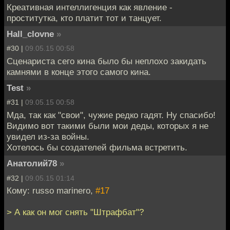
Креативная интеллигенция как явление -
проститутка, кто платит тот и танцует.
Hall_clovne
»
#30 |
09.05.15 00:58
Сценариста сего кина было бы неплохо закидать
камнями в конце этого самого кина.
Test
»
#31 |
09.05.15 00:58
Мда, так как "свои", чужие редко гадят. Ну спасибо!
Видимо вот такими были мои деды, которых я не
увидел из-за войны.
Хотелось бы создателей фильма встретить.
Анатолий78
»
#32 |
09.05.15 01:14
Кому: russo marinero,
#17
> А как он мог снять "Штрафбат"?