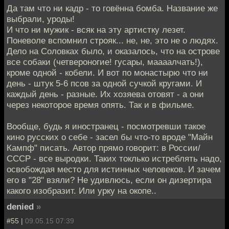
Да там что ни кадр - то говённа бомба. Название же
выбрали, уроды!
И что ни мужик - всяк на эту артистку лезет.
Поневоле вспомнил строяк... не, не, это не о людях.
Дело на Соловках было, и оказалось, что на острове
все собаки (четвероногие! гусары, маааалчать!),
кроме одной - кобели. И вот по монастырю что ни
день - штук 5-6 псов за одной сучкой кругами. И
каждый день - разные. Их хозяева отовят - а они
через некоторое время опять. Так и в фильме.
Вообще, будь я иностранец - посмотревши такое
кино русских о себе - засел бы что-то вроде "Майн
Кампф" писать. Автор прямо говорит: в России/
СССР - все выродки. Таких токлько истреблять надо,
освобождая место для истинных человеков. И зачем
его в "28" взяли? Не удивлюсь, если он дизертира
какого изобразит. Или урку на окопе..
denied
»
#55 |
09.05.15 07:39