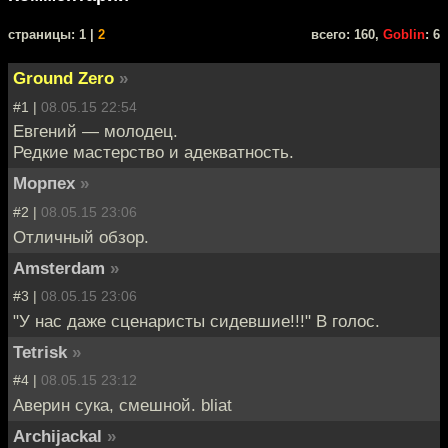
cтраницы: 1 |
2
всего: 160,
Goblin
: 6
Ground Zero
»
#1 |
08.05.15 22:54
Евгений — молодец.
Редкие мастерство и адекватность.
Морпех
»
#2 |
08.05.15 23:06
Отличный обзор.
Amsterdam
»
#3 |
08.05.15 23:06
"У нас даже сценаристы сидевшие!!!" В голос.
Tetrisk
»
#4 |
08.05.15 23:12
Аверин сука, смешной. bliat
Archijackal
»