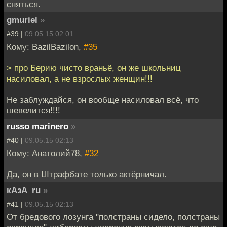
сняться.
gmuriel
»
#39 |
09.05.15 02:01
Кому: BazilBazilon,
#35
> про Берию чисто враньё, он же школьниц
насиловал, а не взрослых женщин!!!
Не заблуждайся, он вообще насиловал всё, что
шевелится!!!!
russo marinero
»
#40 |
09.05.15 02:13
Кому: Анатолий78,
#32
Да, он в Штрафбате только актёрничал.
кАзА_ru
»
#41 |
09.05.15 02:13
От бредового лозунга "полстраны сидело, полстраны