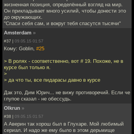
жизненная позиция, определённый взгляд на мир.
Он прикладывает много усилий, чтобы донести это
до окружающих.
"Спаси себя сам, и вокруг тебя спасутся тысячи"
Amsterdam
»
#37 |
09.05.15 01:57
Кому: Goblin,
#25
> В ролях - соответственно, вот # 19. Похоже, не в
курсе был только я.
>
> да что ты, все пидарасы давно в курсе
Дак это, Дим Юрич... не вижу противоречий. Если че
глупое сказал - не обессудь.
Olkrun
»
#38 |
09.05.15 01:57
А Аверин так хорош был в Глухаре. Мой любимый
сериал. И надо же ему было в этом дерьмище