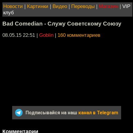
Новости
|
Картинки
|
Видео
|
Переводы
|
Магазин
|
VIP
клуб
Bad Comedian - Служу Советскому Союзу
08.05.15 22:51
|
Goblin
|
160 комментариев
Подписывайся на наш
канал в Telegram
Комментарии