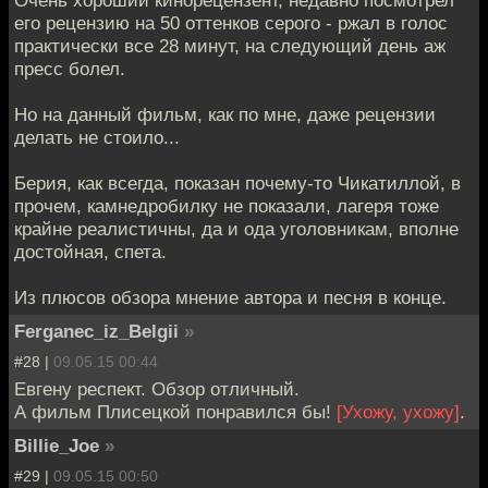
Очень хороший кинорецензент, недавно посмотрел
его рецензию на 50 оттенков серого - ржал в голос
практически все 28 минут, на следующий день аж
пресс болел.
Но на данный фильм, как по мне, даже рецензии
делать не стоило...
Берия, как всегда, показан почему-то Чикатиллой, в
прочем, камнедробилку не показали, лагеря тоже
крайне реалистичны, да и ода уголовникам, вполне
достойная, спета.
Из плюсов обзора мнение автора и песня в конце.
Ferganec_iz_Belgii
»
#28 |
09.05.15 00:44
Евгену респект. Обзор отличный.
А фильм Плисецкой понравился бы!
[Ухожу, ухожу]
.
Billie_Joe
»
#29 |
09.05.15 00:50