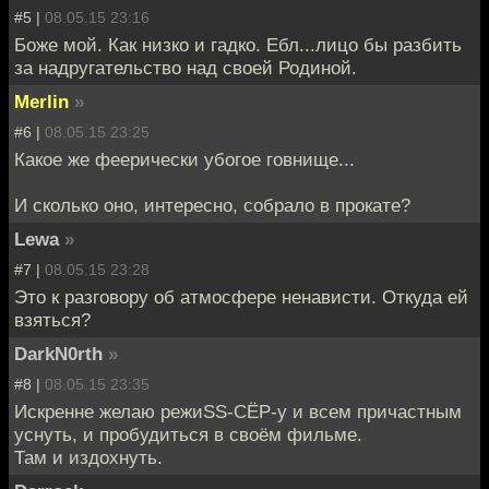
#5 |
08.05.15 23:16
Боже мой. Как низко и гадко. Ебл...лицо бы разбить
за надругательство над своей Родиной.
Merlin
»
#6 |
08.05.15 23:25
Какое же феерически убогое говнище...
И сколько оно, интересно, собрало в прокате?
Lewa
»
#7 |
08.05.15 23:28
Это к разговору об атмосфере ненависти. Откуда ей
взяться?
DarkN0rth
»
#8 |
08.05.15 23:35
Искренне желаю режиSS-СЁР-у и всем причастным
уснуть, и пробудиться в своём фильме.
Там и издохнуть.