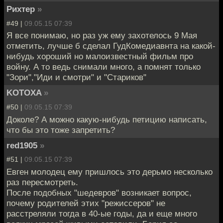
Рихтер
»
#49 |
09.05.15 07:39
Я все понимаю, но раз уж ему захотелось 9 Мая
отметить, лучше б сделал ГудКомедиавнта на какой-
нибудь хороший но малоизвестный фильм про
войну. А то ведь снимали много, а помнят только
"Зори","Иди и смотри" и "Стариков"
KOTOXA
»
#50 |
09.05.15 07:39
Доколе? А можно какую-нибудь петицию написать,
что бы это тоже запретить?
red1905
»
#51 |
09.05.15 07:39
Евген молодец ему пришлось это дерьмо несколько
раз пересмотреть.
После подобных "шедевров" возникает вопрос,
почему родителей этих "режиссеров" не
расстреляли тогда в 40-ые годы, да и еще много