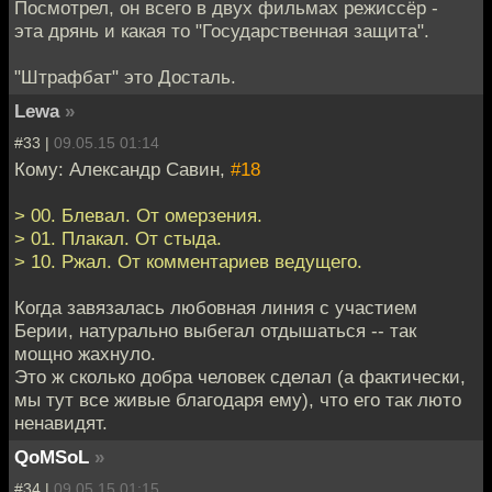
Посмотрел, он всего в двух фильмах режиссёр -
эта дрянь и какая то "Государственная защита".
"Штрафбат" это Досталь.
Lewa
»
#33 |
09.05.15 01:14
Кому: Александр Савин,
#18
> 00. Блевал. От омерзения.
> 01. Плакал. От стыда.
> 10. Ржал. От комментариев ведущего.
Когда завязалась любовная линия с участием
Берии, натурально выбегал отдышаться -- так
мощно жахнуло.
Это ж сколько добра человек сделал (а фактически,
мы тут все живые благодаря ему), что его так люто
ненавидят.
QoMSoL
»
#34 |
09.05.15 01:15