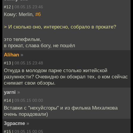
#12 |
08.05.15 23:46
Кому: Merlin,
#6
> И сколько оно, интересно, собрало в прокате?
это телефильм,
в прокат, слава богу, не пошёл
Alihan
»
#13 |
08.05.15 23:48
Откуда в молодом парне столько житейской
разумности? Очевидно он обокрал тех, о ком сейчас
снимает свои обзоры.
yarni
»
#14 |
09.05.15 00:00
Вставки с "нехуйсгоры" и из фильма Михалкова
очень порадовали)
3gpacme
»
#15 |
09.05.15 00:05