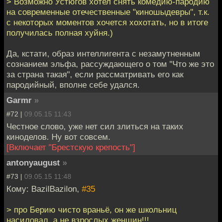
> Возможно Устюгов хотел снять комедию-пародию
на современные отечественные "киношыдевры", т.к.
с некоторых моментов хочется хохотать, но в итоге
получилась полная хуйня.)
Да, кстати, образ интеллигента с незамутненным
сознанием эльфа, рассуждающего о том "Что же это
за страна такая", если рассматривать его как
пародийный, вполне себе удался.
Garmr
»
#72 |
09.05.15 11:43
Честное слово, уже нет сил злиться на таких
киноделов. Ну вот совсем.
[Включает "Брестскую крепость"]
antonyaugust
»
#73 |
09.05.15 11:48
Кому: BazilBazilon,
#35
> про Берию чисто враньё, он же школьниц
насиловал, а не взрослых женщин!!!