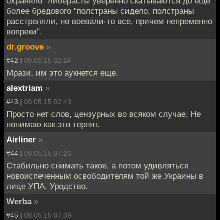
охраняло" либерасты уверенно скатываются до еще
более бредового "полстраны сидело, полстраны
расстреляли, но воевали-то все, причем непременно
вопреки".
dr.groove
»
#42 |
09.05.15 02:24
Мрази, им это аукнется еще.
alextriam
»
#43 |
09.05.15 02:43
Просто нет слов, цензурных во всяком случае. Не
понимаю как это терпят.
Airliner
»
#44 |
09.05.15 07:26
Стабильно снимать такое, а потом удивляться
новоиспеченным освободителям той же Украины в
лице УПА. Уродство.
Werba
»
#45 |
09.05.15 07:39