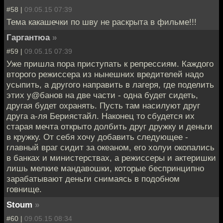
#58 |
09.05.15 07:39
Тема какашечки по шву не раскрыта в фильме!!!
Гаргантюа
»
#59 |
09.05.15 07:39
Уже пришла пора приступать к репрессиям. Каждого
второго режиссера из нынешних вредителей надо
усыпить, а другого направить в лагеря, где поделить
этих у@банов на две части - одна будет сидеть,
другая будет охранять. Пусть там насилуют друг
друга а-ля Бериястайл. Наконец то сбудется их
старая мечта открыто долбить друг дружку и деньги
в кружку. От себя хочу добавить следующее -
главный враг сидит за океаном, его холуи окопались
в банках и министерствах, а режиссеры и актеришки
лишь мелкие мандавошки, которые беспринципно
зарабатывают деньги снимаясь в подобном
говнище.
Stoum
»
#60 |
09.05.15 08:34