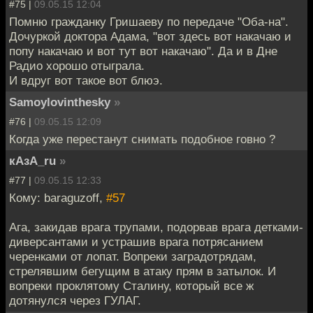
#75 |
09.05.15 12:04
Помню гражданку Гришаеву по передаче "Оба-на".
Дочуркой доктора Адама, "вот здесь вот накачаю и
попу накачаю и вот тут вот накачаю". Да и в Дне
Радио хорошо отыграла.
И вдруг вот такое вот блюэ.
Samoylovinthesky
»
#76 |
09.05.15 12:09
Когда уже перестанут снимать подобное говно ?
кАзА_ru
»
#77 |
09.05.15 12:33
Кому: baraguzoff,
#57
Ага, закидав врага трупами, подорвав врага детками-
диверсантами и устрашив врага потрясанием
черенками от лопат. Вопреки заградотрядам,
стрелявшим бегущим в атаку прям в затылок. И
вопреки проклятому Сталину, который все ж
дотянулся через ГУЛАГ.