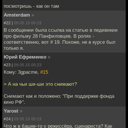
посмотришь - как он там
Amsterdam
»
#22 |
09.05.15 00:23
В сообщении была ссылка на статью в педивикии
про фильму 28 Панфиловцев. В ролях -
соответственно, вот # 19. Похоже, не в курсе был
только я.
Юрий Ефременко
»
#23 |
09.05.15 00:23
Кому: 3gpacme,
#15
> А на чьи ши-ши это снимают?
Снимают как и положено: "При поддержке фонда
кино РФ".
Yarost
»
#24 |
09.05.15 00:23
Что ж в башке-то у режиссёра, сценариста? Как