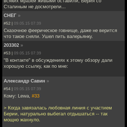
всяких мразей живыми оставили, Берия со
Сталиным не досмотрели...
СНЕГ
»
#52 |
09.05.15 07:39
Сказочное феерическое говнище, даже не верится
что такое сняли. Ушел пить валерьянку.
203302
»
#53 |
09.05.15 07:39
"В контакте" в обсуждениях к этому обзору дали
хорошую ссылку, как по мне:
Александр Савин
»
#54 |
09.05.15 07:39
Кому: Lewa,
#33
> Когда завязалась любовная линия с участием
Берии, натурально выбегал отдышаться -- так
мощно жахнуло.