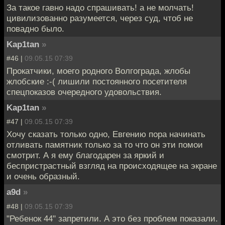
За такое гавно надо спрашивать! а не молчать!
цивилизованно разумеется, через суд, чтоб не
повадно было.
Kap1tan
»
#46 |
09.05.15 07:39
Прокатчики, моего родного Волгограда, жлобы
жлобские :-( лишили постоянного посетителя
спецпоказов очередного удовольствия.
Kap1tan
»
#47 |
09.05.15 07:39
Хочу сказать только одно, Евгению пора начинать
отливать памятник только за то что он эти помои
смотрит. А я ему благодарен за яркий и
беспристрастный взгляд на происходящее на экране
и очень образный.
a9d
»
#48 |
09.05.15 07:39
"Ребенок 44" запретили. А это без проблем показали.