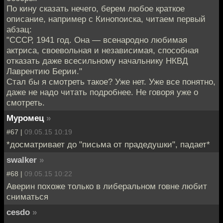
По кину сказать нечего, берем любое краткое
описание, например с Кинопоиска, читаем первый
абзац:
"СССР, 1941 год. Она — всенародно любимая
актриса, своевольная и независимая, способная
отказать даже всесильному начальнику НКВД
Лаврентию Берии."
Стал бы я смотреть такое? Уже нет. Уже все понятно,
даже не надо читать подробнее. Не говоря уже о
смотреть.
Муромец
»
#67 |
09.05.15 10:19
*досматривает до "письма от прадедушки", падает*
swalker
»
#68 |
09.05.15 10:22
Аверин похоже только в либеральном говне любит
сниматься
cesdo
»