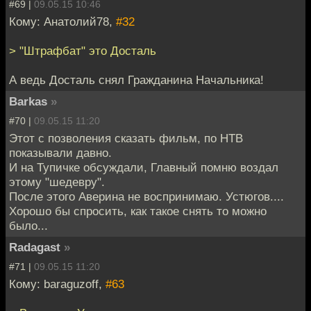
#69 |
09.05.15 10:46
Кому: Анатолий78,
#32
> "Штрафбат" это Досталь
А ведь Досталь снял Гражданина Начальника!
Barkas
»
#70 |
09.05.15 11:20
Этот с позволения сказать фильм, по НТВ
показывали давно.
И на Тупичке обсуждали, Главный помню воздал
этому "шедевру".
После этого Аверина не воспринимаю. Устюгов....
Хорошо бы спросить, как такое снять то можно
было...
Radagast
»
#71 |
09.05.15 11:20
Кому: baraguzoff,
#63