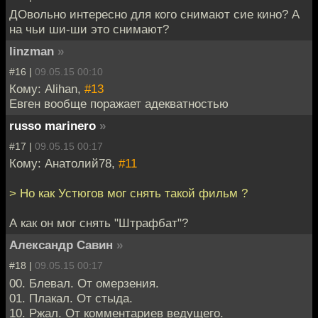
ДОвольно интересно для кого снимают сие кино? А
на чьи ши-ши это снимают?
linzman
»
#16 |
09.05.15 00:10
Кому: Alihan,
#13
Евген вообще поражает адекватностью
russo marinero
»
#17 |
09.05.15 00:17
Кому: Анатолий78,
#11
> Но как Устюгов мог снять такой фильм ?
А как он мог снять "Штрафбат"?
Александр Савин
»
#18 |
09.05.15 00:17
00. Блевал. От омерзения.
01. Плакал. От стыда.
10. Ржал. От комментариев ведущего.