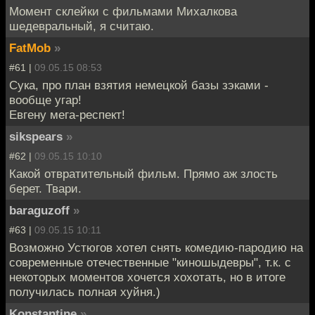
Момент склейки с фильмами Михалкова
шедевральный, я считаю.
FatMob
»
#61 |
09.05.15 08:53
Сука, про план взятия немецкой базы зэками -
вообще угар!
Евгену мега-респект!
sikspears
»
#62 |
09.05.15 10:10
Какой отвратительный фильм. Прямо аж злость
берет. Твари.
baraguzoff
»
#63 |
09.05.15 10:11
Возможно Устюгов хотел снять комедию-пародию на
современные отечественные "киношыдевры", т.к. с
некоторых моментов хочется хохотать, но в итоге
получилась полная хуйня.)
Konstantine
»