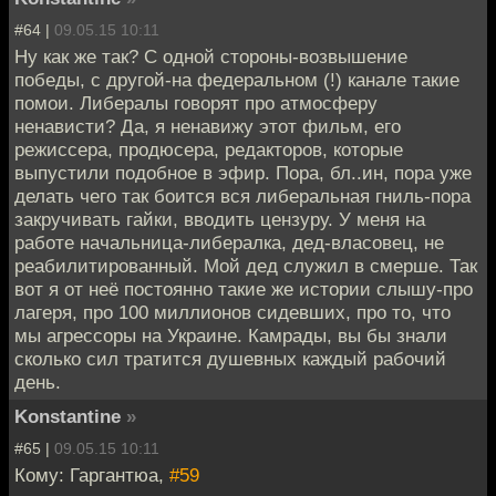
#64 |
09.05.15 10:11
Ну как же так? С одной стороны-возвышение
победы, с другой-на федеральном (!) канале такие
помои. Либералы говорят про атмосферу
ненависти? Да, я ненавижу этот фильм, его
режиссера, продюсера, редакторов, которые
выпустили подобное в эфир. Пора, бл..ин, пора уже
делать чего так боится вся либеральная гниль-пора
закручивать гайки, вводить цензуру. У меня на
работе начальница-либералка, дед-власовец, не
реабилитированный. Мой дед служил в смерше. Так
вот я от неё постоянно такие же истории слышу-про
лагеря, про 100 миллионов сидевших, про то, что
мы агрессоры на Украине. Камрады, вы бы знали
сколько сил тратится душевных каждый рабочий
день.
Konstantine
»
#65 |
09.05.15 10:11
Кому: Гаргантюа,
#59