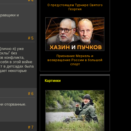
# 4
О предстоящем Турнире Святого
Георгия
правщики и
# 5
(лично я) уже
охлы" без
Признание Меркель и
ов конфликта,
возвращение России в большой
себя в этой войне
спорт
ст в детсадах была
дает некоторые
Картинки
# 6
ни оторванные.
# 7