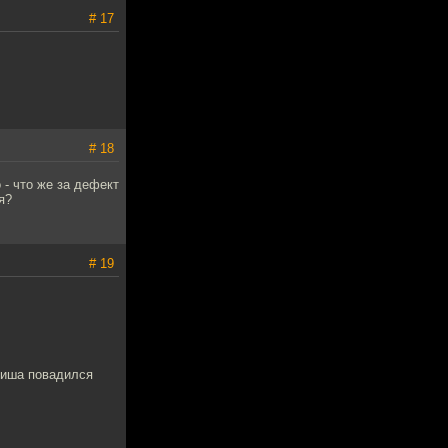
# 17
# 18
- что же за дефект
я?
# 19
миша повадился