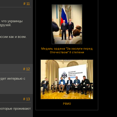
# 11
, что украинцы
друзей.
ссии как и всем.
Медаль ордена "За заслуги перед
Отечеством" II степени
# 12
удет интервью с
# 13
РВИО
 которые проживают