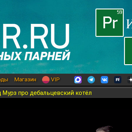
оды
Магазин
VIP
 Мурз про дебальцевский котёл