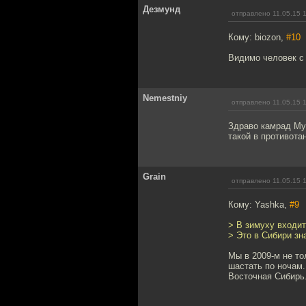
Дезмунд
отправлено 11.05.15 
Кому: biozon,
#10
Видимо человек с 
Nemestniy
отправлено 11.05.15 
Здраво камрад Мур
такой в противота
Grain
отправлено 11.05.15 
Кому: Yashka,
#9
> В зимуху входи
> Это в Сибири зн
Мы в 2009-м не то
шастать по ночам.
Восточная Сибирь