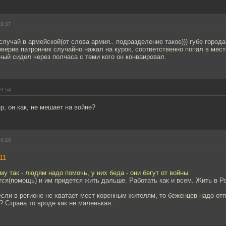
09:37
лучай в армейской(от слова армия.. подразделение такое))) губе города
оверив патронник случайно нажал на курок, соответственно попал в мест
ный сидел через полчаса с теми кого он конваировал.
09:54
р, он как, не мешает на войне?
10:28
11
му так - людям надо помочь, у них беда - они бегут от войны.
тся(помощь) и им придется жить дальше. Работать как и всем. Жить в Ро
если в регионе не хватает мест коренным жителям, то беженцев надо отп
т? Страна то вроде как не маленькая.