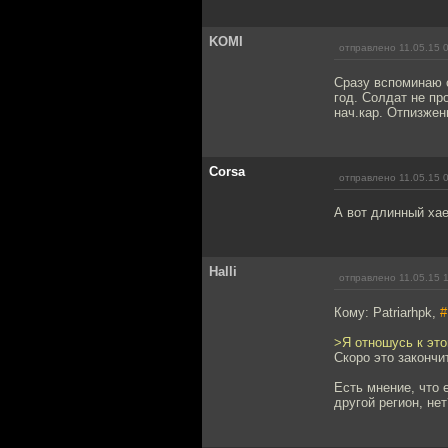
KOMI
отправлено 11.05.15 
Сразу вспоминаю с
год. Солдат не пр
нач.кар. Отпизжен
Corsa
отправлено 11.05.15 
А вот длинный хае
Halli
отправлено 11.05.15 
Кому: Patriarhpk,
#
>Я отношусь к это
Скоро это закончи
Есть мнение, что 
другой регион, не