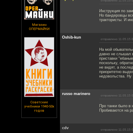
отправлено 11.05.15 
Инструкция по зам
Но бандеровцы вс
трактористы. И ин
Магазин
ОПЕРМАЙКИ
Oshib-kun
отправлено 11.05.15 
На мой обывательс
давно не слышал 
приставки "ебаные
поскольку, обратн
не видят, а после
приоритетно выде
недовольства. Ну 
russo marinero
отправлено 11.05.15 
Советские
Про танки было в 
учебники 1940-50х
Пробиваются на ра
годов
cdv
отправлено 11.05.15 