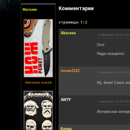
Комментарии
Магазин
cтраницы: 1 |
2
Abscess
отправлено 11.05.15 
Ого!
Нада позырить!
vovan3312
отправлено 11.05.15 
Ну, блин! Спать ко
Империя ножей
AWTF
отправлено 11.05.15 
Интересное интерв
Купец