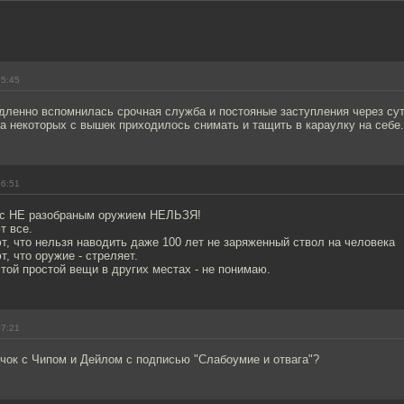
05:45
ленно вспомнилась срочная служба и постояные заступления через сутк
а некоторых с вышек приходилось снимать и тащить в караулку на себе.
06:51
 с НЕ разобраным оружием НЕЛЬЗЯ!
т все.
т, что нельзя наводить даже 100 лет не заряженный ствол на человека
т, что оружие - стреляет.
той простой вещи в других местах - не понимаю.
07:21
ачок с Чипом и Дейлом с подписью "Слабоумие и отвага"?