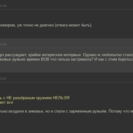
10:28
юмором, уж точно не диагноз (отвага может быть).
10:30
з рассуждает, крайне интересное интервью. Однако ж любопытно стало 
нковых ружьях времен ВОВ что гильза застревала? И как с этим боротьс
11:00
ть с НЕ разобраным оружием НЕЛЬЗЯ!
ают все
лько входили в зимовье, но и спали с заряженным ружьём. Потому что 
.