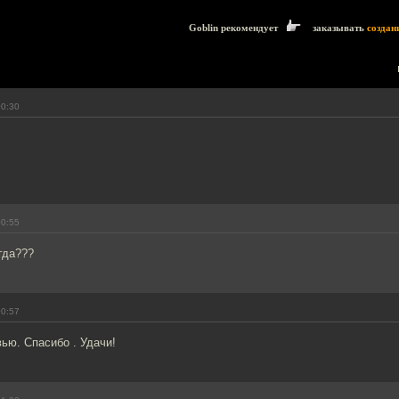
Goblin рекомендует
заказывать
создан
00:30
00:55
гда???
00:57
ью. Спасибо . Удачи!