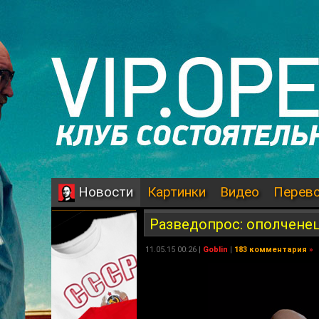
Картинки
Видео
Перев
Новости
Разведопрос: ополченец
11.05.15 00:26 |
Goblin
|
183 комментария
»