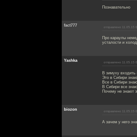
Познавательно
fact777
отправлено 11.05.15 
Про караулы немед
усталости и холод
Yashka
отправлено 11.05.15 
В зимуху входить
Это в Сибири знаю
Все в Сибири знаю
В Сибири все знаю
Почему не знают э
biozon
отправлено 11.05.15 
А зачем у него зн