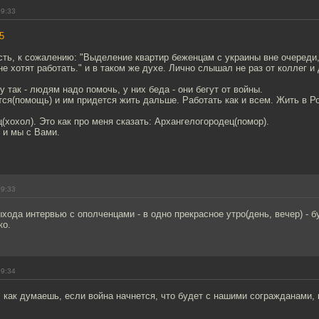
09:33
5
сть, к сожалению: "Выделение квартир беженцам с украины вне очереди
не хотят работать." и в таком же духе. Лично слышал не раз от коллег и 
у так - людям надо помочь, у них беда - они бегут от войны.
тся(помощь) и им придется жить дальше. Работать как и всем. Жить в Ро
(хохол). Это как про меня сказать: Архангелогородец(помор).
 и мы с Вами.
09:33
хода интервью с ополченцами - в одно прекрасное утро(день, вечер) - б
ко.
09:34
 как думаешь, если война начнется, что будет с нашими согражданами,