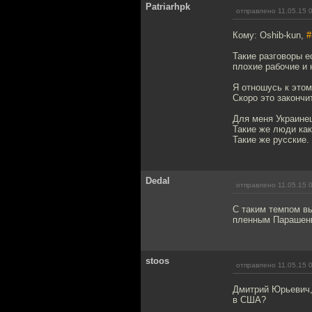
Patriarhpk
отправлено 11.05.15 
Кому: Oshib-kun,
#
Такие разговоры е
плохие рабочие и 
Я отношусь к этом
Скоро это закончи
Для меня Украинец
Такие же люди как
Такие же русские.
Dedal
отправлено 11.05.15 
С таким темпом вы
пленным Парашен
stoos
отправлено 11.05.15 
Дмитрий Юрьевич,
в США?