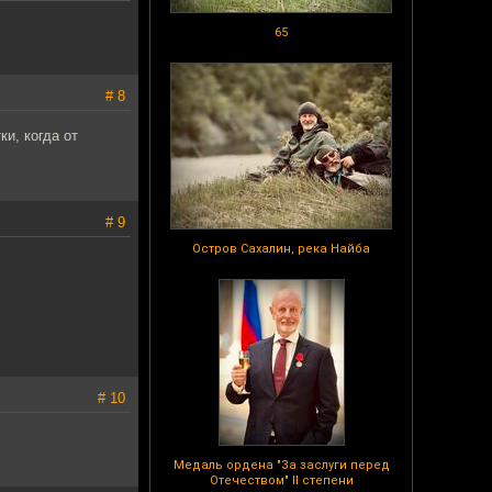
65
# 8
и, когда от
# 9
Остров Сахалин, река Найба
# 10
Медаль ордена "За заслуги перед
Отечеством" II степени