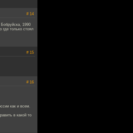
# 14
 Бобруйска, 1990
о где только стоял
# 15
# 16
ссии как и всем.
равить в какой то