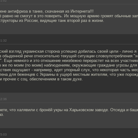
01:02
ене антифриза в танке, скачанная из Интернета!!!
ё равно не смогут в это поверить. Их мощную армию громят обычные за
структоры из России, видящие танк второй раз в жизни.
01:32
кий взгляд украинская сторона успешно добилась своей цели - лично я 
в обыденной речи относительно текущей ситуации словоупотребления "х
". Еще немного и это отношение неизбежно перерастет на всех участник
о же по моим (по моим) наблюдениям, окружающие граждане угрозы для 
дствия ощущают - например, идет упорный слух, что некоторая часть ме
лена для беженцев с Украины в ущерб местным жителям, что уже порож
и прочее с соц. обеспечением в таком духе.
02:36
нете, что халявили с бронёй укры на Харьковском заводе. Отсюда и баш
з.
05:03