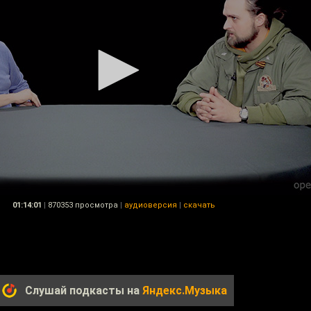
01:14:01
|
870353 просмотра
|
аудиоверсия
|
скачать
Слушай подкасты на
Яндекс.Музыка