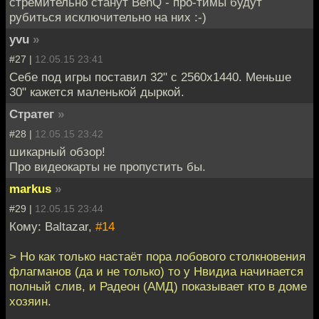
стремительно станут BenQ - про-тимы будут
рубиться исключительно на них :-)
yvu
»
#27 |
12.05.15 23:41
Себе под игры поставил 32" с 2560x1440. Меньше
30" кажется маленькой дыркой.
Стратег
»
#28 |
12.05.15 23:42
шикарный обзор!
Про видеокарты не пропустить бы.
markus
»
#29 |
12.05.15 23:44
Кому: Baltazar,
#14
> Но как только настаёт пора лобового столкновения
флагманов (да и не только) то у Нвидиа начинается
полный слив, и Радеон (АМД) показывает кто в доме
хозяин.