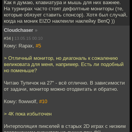
Как я думаю, клавиатура и мышь для них важнее.
На турнирах часто стоят дефолтные мониторы (те,
которые обязует ставить спонсор). Хотя был случай,
когда на моник EIZO наклеили наклейку BenQ ))
Cloudchaser
»
#34 |
13.05.15 00:10
Кому: Rapax,
#5
> Отличный монитор, но диагональ к сожалению
великовата для меня, например. Есть ли подобный
но поменьше?
Читаю Тупичок на 27" - всё отлично. В зависимости
от задачи, монитор можно отодвигать и обратно.
Кому: flowwolf,
#10
> 4К пока избыточен
Интерполяция пикселей в старых 2D играх с низким