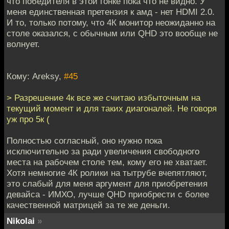
что победителя в этой гонке пока что не видно. У
меня единственная претензия к амд - нет HDMI 2.0.
И то, только потому, что 4К монитор неожиданно на
столе оказался, с обычным или QHD это вообще не
волнует.
Кому: Areksy,
#45
> Разрешение 4к все же считаю избыточным на
текущий момент и для таких диагоналей. Не говоря
уж про 5к (
Полностью согласный, оно нужно пока
исключительно за ради увеличения свободного
места на рабочем столе тем, кому его не хватает.
Хотя немногие 4К ролики на тытрубе вчепятляют,
это слабый для меня аргумент для приобретения
девайса - ИМХО, лучше QHD приобрести с более
качественной матрицей за те же деньги.
Nikolai
»