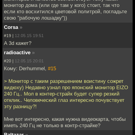
монитор дома (или где там у кого) стоит, так что
если кто восхитился цветовой политрой, погладьте
свою "рабочую лошадку"))
Corsa
»
#19 |
12.05.15 19:51
А 3d кажет?
radioactive
»
#20 |
12.05.15 20:01
Кому: Derhummel,
#15
> Монитор с таким разрешением воистину сожрет
видюху) Недавно узнал про японский монитор EIZO
240 Гц.. Мол в контер-страйк будет супер резкий
отклик.. Человеческий глаз интересно почувствует
эту разницу?!
Мне вот интересно, какая нужна видеокарта, чтобы
иметь 240 Гц не только в контр-страйке?
Baltazar
»