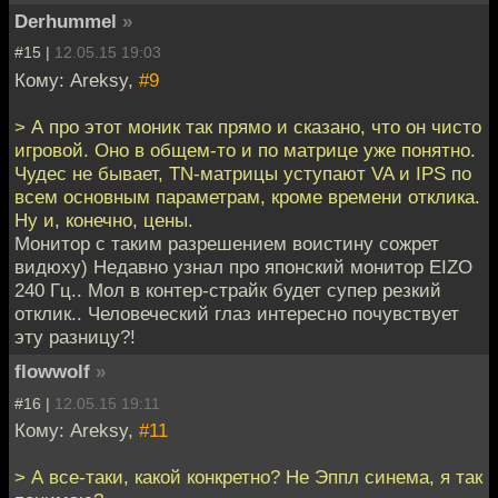
Derhummel
»
#15 |
12.05.15 19:03
Кому: Areksy,
#9
> А про этот моник так прямо и сказано, что он чисто
игровой. Оно в общем-то и по матрице уже понятно.
Чудес не бывает, TN-матрицы уступают VA и IPS по
всем основным параметрам, кроме времени отклика.
Ну и, конечно, цены.
Монитор с таким разрешением воистину сожрет
видюху) Недавно узнал про японский монитор EIZO
240 Гц.. Мол в контер-страйк будет супер резкий
отклик.. Человеческий глаз интересно почувствует
эту разницу?!
flowwolf
»
#16 |
12.05.15 19:11
Кому: Areksy,
#11
> А все-таки, какой конкретно? Не Эппл синема, я так