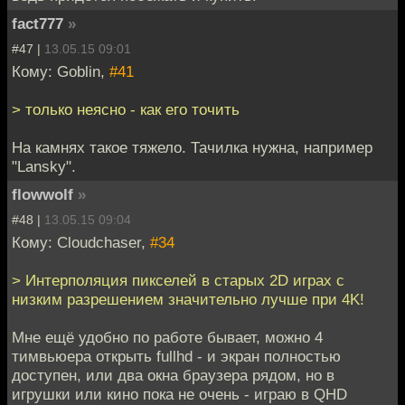
fact777
»
#47 |
13.05.15 09:01
Кому: Goblin,
#41
> только неясно - как его точить
На камнях такое тяжело. Тачилка нужна, например
"Lansky".
flowwolf
»
#48 |
13.05.15 09:04
Кому: Cloudchaser,
#34
> Интерполяция пикселей в старых 2D играх с
низким разрешением значительно лучше при 4K!
Мне ещё удобно по работе бывает, можно 4
тимвьюера открыть fullhd - и экран полностью
доступен, или два окна браузера рядом, но в
игрушки или кино пока не очень - играю в QHD