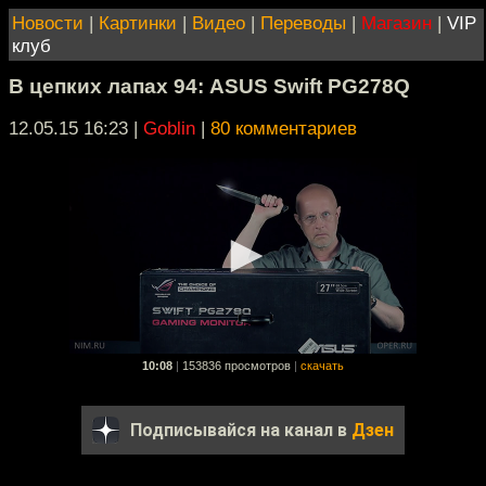
Новости
|
Картинки
|
Видео
|
Переводы
|
Магазин
|
VIP
клуб
В цепких лапах 94: ASUS Swift PG278Q
12.05.15 16:23
|
Goblin
|
80 комментариев
10:08
|
153836 просмотров
|
скачать
Подписывайся на канал в
Дзен