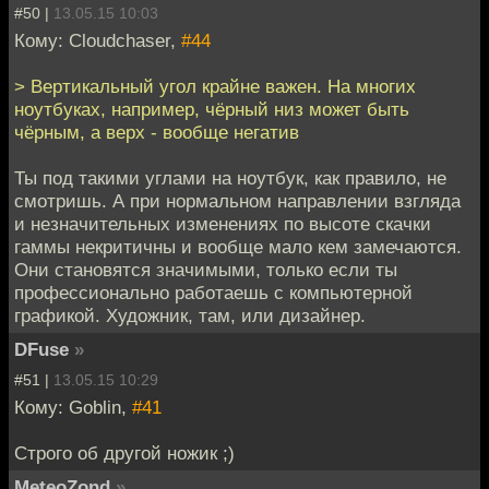
#50 |
13.05.15 10:03
Кому: Cloudchaser,
#44
> Вертикальный угол крайне важен. На многих
ноутбуках, например, чёрный низ может быть
чёрным, а верх - вообще негатив
Ты под такими углами на ноутбук, как правило, не
смотришь. А при нормальном направлении взгляда
и незначительных изменениях по высоте скачки
гаммы некритичны и вообще мало кем замечаются.
Они становятся значимыми, только если ты
профессионально работаешь с компьютерной
графикой. Художник, там, или дизайнер.
DFuse
»
#51 |
13.05.15 10:29
Кому: Goblin,
#41
Строго об другой ножик ;)
MeteoZond
»