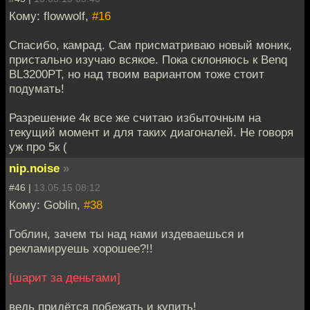
Кому: flowwolf,
#16
Спасибо, камрад. Сам присматриваю новый моник,
пристально изучаю всякое. Пока склоняюсь к Benq
BL3200PT, но над твоим вариантом тоже стоит
подумать!
Разрешение 4к все же считаю избыточным на
текущий момент и для таких диагоналей. Не говоря
уж про 5к (
nip.noise
»
#46 |
13.05.15 08:12
Кому: Goblin,
#38
Гоблин, зачем ты над нами издеваешься и
рекламируешь хорошее?!!
[шарит за деньгами]
ведь придётся побежать и купить!