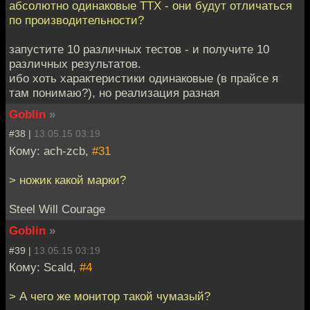
абсолютно одинаковые ТТХ - они будут отличаться
по производительности?
запустите 10 различных тестов - и получите 10
различных результатов.
ибо хоть характеристики одинаковые (в прайсе я
там понимаю?), но реализация разная
Goblin
»
#38 |
13.05.15 03:19
Кому: ach-zcb,
#31
> ножик какой марки?
Steel Will Courage
Goblin
»
#39 |
13.05.15 03:19
Кому: Scald,
#4
> А чего же монитор такой чумазый?