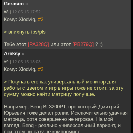
Gerasim
»
#8 |
12.05.15 17:52
Кому: Xlodvig,
#2
> впихнуть ips/pls
Тебе этот
[PA328Q]
или этот
[PB279Q]
? :)
Areksy
»
#9 |
12.05.15 18:03
Кому: Xlodvig,
#2
> Покупать его как универсальный монитор для
работы с цветом и игр в игры тоже не стоит, за эту
сумму можно найти матрицу получше.
Например, Benq BL3200PT, про который Дмитрий
Юрьевич тоже делал ролик. Исключительно удачная
матрица, хотя совершенно не игровая. На мой
взгляд, Benq - реально универсальный вариант, и
при этом ни разу не компромисс.