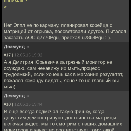
понимаю?
>
Нет Эппл не по карману, планировал корейца с
матрицей от огрызка, посоветовали другое. Пытался
заказать AOC q2770Pqu, приехал u2868Pqu :-).
Дезмунд
»
#17 |
12.05.15 19:32
А я Дмитрия Юрьевича за грязный монитор не
осуждаю, сам ненавижу их мыть,процесс
трудоемкий, если хочешь как в магазине результат,
пожалел команду видать, ясно что не главный бы
мыл).
Дезмунд
»
#18 |
12.05.15 19:44
И еще всегда подмечал такую фишку, когда
допустим демонстрируют достоинства матрицы
включая видео, мы то смотрим с наших домашних
мониторов и качество соответствует тому какой