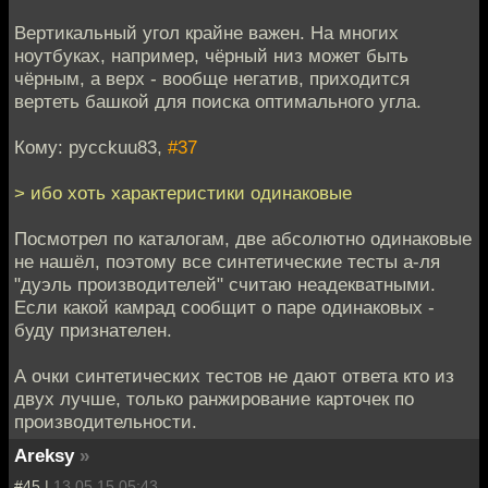
Вертикальный угол крайне важен. На многих
ноутбуках, например, чёрный низ может быть
чёрным, а верх - вообще негатив, приходится
вертеть башкой для поиска оптимального угла.
Кому: pycckuu83,
#37
> ибо хоть характеристики одинаковые
Посмотрел по каталогам, две абсолютно одинаковые
не нашёл, поэтому все синтетические тесты а-ля
"дуэль производителей" считаю неадекватными.
Если какой камрад сообщит о паре одинаковых -
буду признателен.
А очки синтетических тестов не дают ответа кто из
двух лучше, только ранжирование карточек по
производительности.
Areksy
»
#45 |
13.05.15 05:43