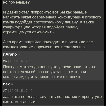
но поменьше?
И давно хотел попросить: вот бы как раньше
написать какая современная конфигурация игрового
компа подойдет состоятельному пацану. А также
конфигурацию которая подойдёт пацану
стремящемуся сэкономить.
А то время апгрэйда подходит, а вникать во все
комплектующие - времени нет к сожалению.
nArano
»
#6 |
12.05.15 17:36
Пока досмотрел до цены уже успели написать, но
повторю: углы обзора не указаны, а у тн они
маленькие, ну и заляпан он, имхо - косяк.
nex
»
#7 |
12.05.15 17:42
ааа! таки не желаю слушать полностью и прошу уже
взять мои деньги!