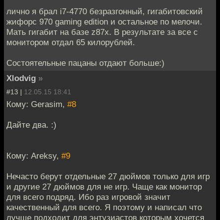
лично я брал i7-4770 безразгонный, гигабитовский
жифорс 970 gaming edition и остальное по мелочи.
Мать гигабит на базе z87x. В результате за все с
монитором отдал 65 килорублей.
Состоятельные пацаны отдают больше:)
Xlodvig
»
#13 |
12.05.15 18:41
Кому: Gerasim,
#8
Дайте два. :)
Кому: Areksy,
#9
Нечасто берут отдельные 27 дюймов только для игр
и другие 27 дюймов для не игр. Чаще как монитор
для всего подряд. Ибо раз игровой значит
качественный для всего. Я поэтому и написал что
лучше подходит для энтузиастов которым хочется