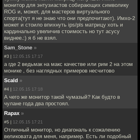
монитор для энтузиастов собирающих символику
ROG и, может, для мастеров виртуального
спорта(тут я не знаю что они предпочитают). Имхо-2
может и стоило впихнуть ips/pls матрицу хоть и
кардинально увеличив стоимость но тут асусу
виднее.:) я б не взял.
Sam_Stone
»
#3 |
12.05.15 17:17
а где 2 ведьмак на макс качестве или рим 2 на этом
монике , без наглядных примеров несчитово
Scald
»
#4 |
12.05.15 17:18
А чего же монитор такой чумазый? Как будто в
чулане года два простоял.
Rapax
»
#5 |
12.05.15 17:21
Отличный монитор, но диагональ к сожалению
великовата для меня, например. Есть ли подобный