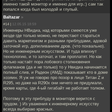
именно такой монитор и именно для игр.:) сам так
попался когда был молодой и глупый.
Baltazar
»
#14 |
12.05.15 18:59
Инженеры НВидиа, над которыми смеются уже
везде где только можно, не перестают стараться
давить маркетингом и разными приблудами, адовой
заточкой игр, допиливанием дров. (что похвально).
Но не инженерным искусством. И туда впихнут
технологию, и то заточат, и там проплатят. Но как
только настаёт пора лобового столкновения
флагманов (да и не только) то у Нвидиа начинается
полный слив, и Радеон (АМД) показывает кто в доме
хозяин. Я уж не говорю про позор в лице Титан Z и
R295, но даже на R290x они ничего не придумали,
кроме карты, где 4-ый гигабайт не работает толком.
Поэтому в эту приблуду в мониторе верится с
трудом. ) Из уважения к инженерному искусству
всегда выбираю красных.