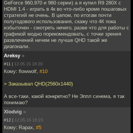
GeForce 960,970 и 980 серии) а я купил R9 280X с
HDMI 1.4 - играть в 4к во что-либо кроме пошаговых
стратегий не очень. В целом, по итогам почти
полугодового использования, скажу что 4К пока
избыточен - смотреть нечего, разве что для работы с
графикой модно порекомендовать, с точки зрения
развлечений ничем не лучше QHD такой же
диагонали.
Areksy
»
#11 |
12.05.15 18:20
Кому: flowwolf,
#10
> Заказывал QHD(2560х1440)
А все-таки, какой конкретно? Не Эппл синема, я так
понимаю?
Xlodvig
»
#12 |
12.05.15 18:23
Кому: Rapax,
#5