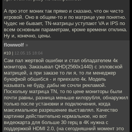
А про этот моник так прямо и сказано, что он чисто
игровой. Оно в общем-то и по матрице уже понятно.
Чудес не бывает, TN-матрицы уступают VA и IPS по
всем основным параметрам, кроме времени отклика.
Ну и, конечно, цены.
flowwolf
»
#10 |
12.05.15 18:04
Сам пал жертвой ошибки и стал обладателем 4к
монитора. Заказывал QHD(2560х1440) с эпловской
матрицей, а при заказе то ли я, то ли менеджер
букофкой обшибся - и приехало 4к. Модель
называть не буду, дабы не сочли рекламой.
Поскольку матрица TN, то по цене мониторы были
почти равны, разница меньше килорубля, обнаружил
только после установки и подключения, когда
максимальное разрешение выставлял. Качество
картинки действительно нормальное, но вот
видеокарта для больше 30 герц в 4К нужна с
поддержкой HDMI 2.0, (на сегодняшний момент это