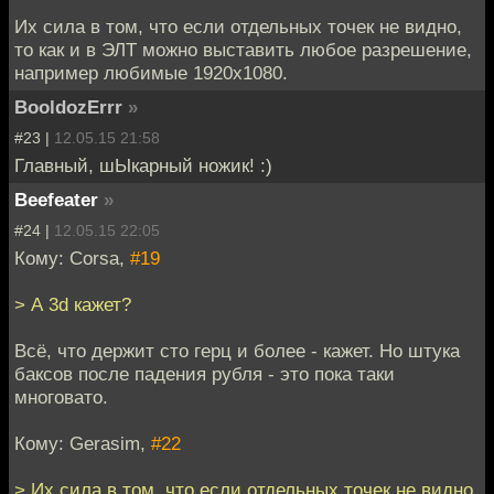
Их сила в том, что если отдельных точек не видно,
то как и в ЭЛТ можно выставить любое разрешение,
например любимые 1920x1080.
BooldozErrr
»
#23 |
12.05.15 21:58
Главный, шЫкарный ножик! :)
Beefeater
»
#24 |
12.05.15 22:05
Кому: Corsa,
#19
> А 3d кажет?
Всё, что держит сто герц и более - кажет. Но штука
баксов после падения рубля - это пока таки
многовато.
Кому: Gerasim,
#22
> Их сила в том, что если отдельных точек не видно,