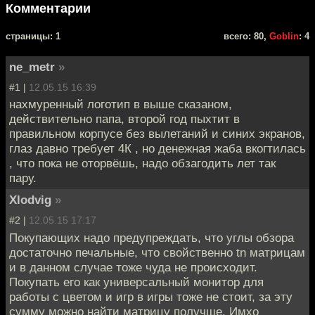
Комментарии
cтраницы: 1
всего: 80,
Goblin
: 4
ne_metr
»
#1 |
12.05.15 16:39
нахмуренный логотип в выше сказаном,
действительно папа, второй год пыхтит в
правильном корпусе без вылетаний и синих экранов,
глаз давно требует 4К , но денежная жаба вкогтилась
, что пока не оторвёшь, надо обзагодить лет так
пару.
Xlodvig
»
#2 |
12.05.15 17:17
Покупающих надо предупреждать, что углы обзора
достаточно печальные, что свойственно tn матрицам
и в данном случае тоже чуда не происходит.
Покупать его как универсальный монитор для
работы с цветом и игр в игры тоже не стоит, за эту
сумму можно найти матрицу получше. Имхо