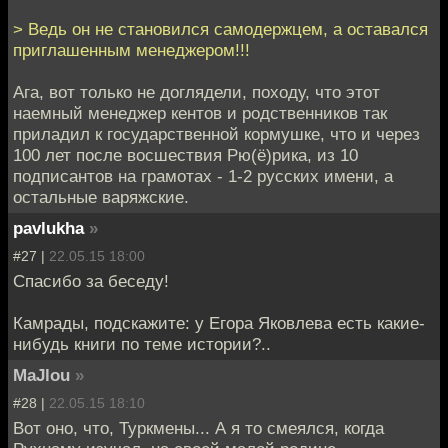
> Ведь он не становился самодержцем, а оставался
приглашенным менеджером!!!
Ага, вот только не доглядели, походу, что этот
наемный менеджер кентов и родственников так
приладил к государственной кормушке, что и через
100 лет после восшествия Рю(ё)рика, из 10
подписантов на грамотах - 1-2 русских имени, а
остальные варяжские.
pavlukha
»
#27 |
22.05.15 18:00
Спасибо за беседу!
Камрады, подскажите: у Егора Яковлева есть какие-
нибудь книги по теме истории?..
MaJlou
»
#28 |
22.05.15 18:10
Вот оно, что, Туркмены... А я то смеялся, когда