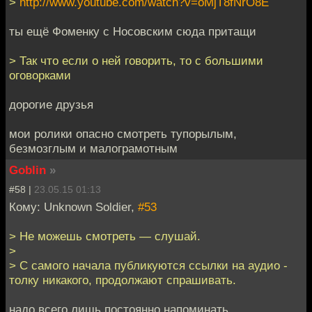
>
http://www.youtube.com/watch?v=oMjT8fNrO8E
ты ещё Фоменку с Носовским сюда притащи
> Так что если о ней говорить, то с большими
оговорками
дорогие друзья
мои ролики опасно смотреть тупорылым,
безмозглым и малограмотным
Goblin
»
#58 |
23.05.15 01:13
Кому: Unknown Soldier,
#53
> Не можешь смотреть — слушай.
>
> С самого начала публикуются ссылки на аудио -
толку никакого, продолжают спрашивать.
надо всего лишь постоянно напоминать