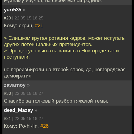
Рухнаму изучал, на своей малой родине.
yuri535
»
#29 |
22.05.15 18:25
Кому: скрин,
#21
> Слишком крутая ротация кадров, может испугать
других потенциальных претендентов.
> Проще тупо выгнать, кажись в Новгороде так и
поступали.
не переизбирали на второй строк, да, новгородская
демократия
zavarnoy
»
#30 |
22.05.15 18:27
Спасибо за толковый разбор тяжелой темы.
dead_Mazay
»
#31 |
22.05.15 18:27
Кому: Po-hi-lin,
#26