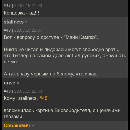
#47 |
22.05.15 21:03
Концовка - ад!!!
stalinets
»
#48 |
22.05.15 21:07
Вот к вопросу о доступе к "Майн Кампф".
Никто не читал и пидарасы могут свободно врать,
что Гитлер на самом деле любил русских, аж кушать
не мог.
А так сразу черным по белому, что и как.
urwe
»
#49 |
22.05.15 21:30
Кому: stalinets,
#48
вспомнилась кортина Висвободителя, с щенячими
глазами.
Собакевич
»