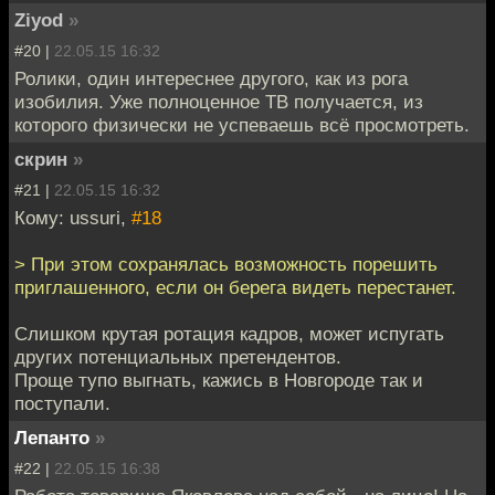
Ziyod
»
#20 |
22.05.15 16:32
Ролики, один интереснее другого, как из рога
изобилия. Уже полноценное ТВ получается, из
которого физически не успеваешь всё просмотреть.
скрин
»
#21 |
22.05.15 16:32
Кому: ussuri,
#18
> При этом сохранялась возможность порешить
приглашенного, если он берега видеть перестанет.
Слишком крутая ротация кадров, может испугать
других потенциальных претендентов.
Проще тупо выгнать, кажись в Новгороде так и
поступали.
Лепанто
»
#22 |
22.05.15 16:38