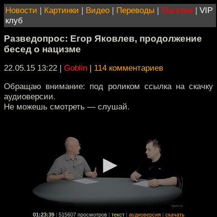
Новости
|
Картинки
|
Видео
|
Переводы
|
Магазин
|
VIP
клуб
Разведопрос: Егор Яковлев, продолжение
бесед о нацизме
22.05.15 13:22
|
Goblin
|
114 комментариев
Обращаю внимание: под роликом ссылка на скачку
аудиоверсии.
Не можешь смотреть — слушай.
01:23:39
|
515607 просмотров
|
текст
|
аудиоверсия
|
скачать