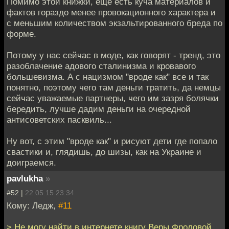
Помимо этой книжки, еще есть куча материалов и
фактов гораздо менее провокационного характера и
с меньшим количеством экзальтированного бреда по
форме.
Потому у нас сейчас в моде, как говорят - тренд, это
разоблачение адового сталинизма и кровавого
большевизма. А с нацизмом "вроде как" все и так
понятно, поэтому чего там деньги тратить, да немцы
сейчас уважаемые партнеры, чего им зазря болячки
бередить, лучше дадим деньги на очередной
антисоветских пасквиль...
Ну вот, с этим "вроде как" и рисуют дети где попало
свастики и, глядишь, до шизы, как на Украине и
доиграемся.
pavlukha
»
#52 |
22.05.15 23:34
Кому: Ледж,
#11
> Не могу найти в интернете книгу Веры Фроловой