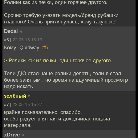
Ролики как из печки, один горячее другого.
Срочно требую указать модель/бренд рубашки
главного! Очень приглянулась, хочу такую же!
Dedal
»
#6 |
22.05.15 15:13
Кому: Quidway,
#5
> Ролики как из печки, один горячее другого.
Толи ДЮ стал чаще ролики делать, толи я стал
более занятым , но время на вдумчивый просмотр
надо искать
зелёный
»
#7 |
22.05.15 15:27
крайне познавательно, спасибо.
особо радует внятная и доходчивая подача
материала.
xDrive
»