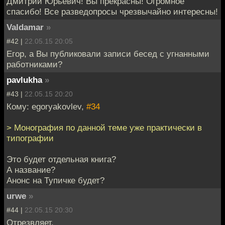
Дмитрий Юрьевич! Вы прекрасны! Огромное
спасибо! Все разведопросы чрезвычайно интересны!
Valdamar
»
#42 |
22.05.15 20:05
Егор, а Вы публиковали записи бесед с угнанными
работниками?
pavlukha
»
#43 |
22.05.15 20:20
Кому: egoryakovlev,
#34
> Монография по данной теме уже практически в
типографии
Это будет отдельная книга?
А название?
Анонс на Тупичке будет?
urwe
»
#44 |
22.05.15 20:30
Отрезвляет.