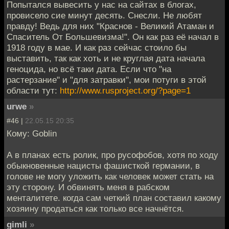
Попытался вывесить у нас на сайтах в блогах,
провисело сие минут десять. Снесли. Не любят
правду! Ведь для них "Краснов - Великий Атаман и
Спаситель От Большевизма!". Он как раз её начал в
1918 году в мае. И как раз сейчас стоило бы
выставить, так как хоть и не круглая дата начала
геноцида, но всё таки дата. Если что "на
растерзание" и "для затравки", мои потуги в этой
области тут:
http://www.rusproject.org/?page=1
urwe
»
#46 |
22.05.15 20:35
Кому: Goblin
А в планах есть ролик, про русофобов, хотя по ходу
обыкновенные нацисты фашисткой германии, в
голове не могу уложить как человек может стать на
эту сторону. И обвинять меня в рабском
менталитете. когда сам четкий план составил какому
хозяину продаться как только все начнётся.
gimli
»