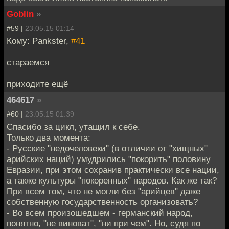
Goblin
»
#59 |
23.05.15 01:14
Кому: Pankster,
#41
стараемся
приходите ещё
464617
»
#60 |
23.05.15 01:39
Спасибо за цикл, утащил к себе.
Только два момента:
- Русские "недочеловеки" (в отличии от "хищных"
арийских наций) умудрились "покорить" половину
Евразии, при этом сохранив практически все нации,
а также культуры "покоренных" народов. Как же так?
При всем том, что не могли без "арийцев" даже
собственную государственность организовать?
- Во всем произошедшем - германский народ,
понятно, "не виноват", "ни при чем". Но, судя по