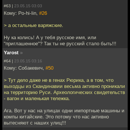
#63 |
23.05.15 03:03
Кому: Po-hi-lin,
#26
> а остальные варяжские.
Ну ка колись! А у тебя русское имя, или
"приглашенное"? Так ты не русский стало быть!!!
Yarost
»
#64 |
23.05.15 03:16
Кому: Собакевич,
#50
> Тут дело даже не в генах Рюрика, а в том, что
выходцы из Скандинавии весьма активно проникали
на территорию Руси. Археологических свидетельств
- вагон и маленькая тележка.
Ага. Вот у нас на улицах одни импортные машины и
компы китайские. Это потому что нас активно
вытесняют с наших улиц!!!