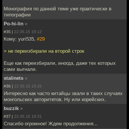
Монография по данной теме уже практически в
типографии
Po-hi-lin
»
#35 |
22.05.15 19:12
Кому: yuri535,
#29
> не переизбирали на второй строк
Еще как переизбирали, иногда, даже тех которых
сами выгнали.
stalinets
»
#36 |
22.05.15 19:26
Интересно как часто китайцы звали в таких случаях
монгольских авторитетов. Ну или корейских.
buzzik
»
#37 |
22.05.15 19:31
Спасибо огромное! Ждем продолжения...