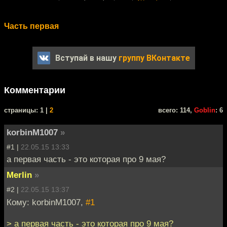
Часть первая
Вступай в нашу
группу ВКонтакте
Комментарии
cтраницы: 1 |
2
всего: 114,
Goblin
: 6
korbinM1007
»
#1 |
22.05.15 13:33
а первая часть - это которая про 9 мая?
Merlin
»
#2 |
22.05.15 13:37
Кому: korbinM1007,
#1
> а первая часть - это которая про 9 мая?