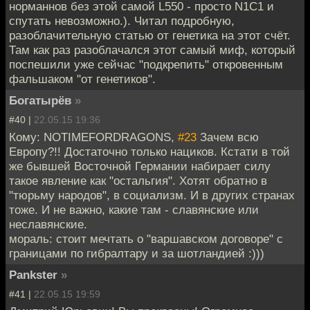
норманнов без этой самой L550 - просто N1C1 и
спутать невозможно.). Читал подробную,
разоблачительную статью от генетика на этот счёт.
Там как раз разоблачался этот самый миф, который
поспешили уже сейчас "подкрепить" откровенным
фальшаком "от генетиков".
Богатырёв
»
#40 |
22.05.15 19:36
Кому: NOTIMEFORDRAGONS,
#23
Зачем всю
Европу?!! Достаточно только нациков. Кстати в той
же бывшей Восточной Германии набирает силу
такое явление как "остальгия". Хотят обратно в
"тюрьму народов", в социализм. И в других странах
тоже. И не важно, какие там - славянские или
неславянские.
мораль: стоит мечтать о "варшавском договоре" с
границами по гибралтару и за шотландией :)))
Pankster
»
#41 |
22.05.15 19:59