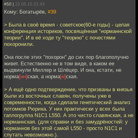
#50 |
22.05.15 21:43
Кому: Богатырёв,
#39
> Была в своё время - советское(60-е годы) - целая
конференция историков, посвящённая "норманнской
теории". И в её ходе ту "теорию" с почестями
похоронили.
Она после этих "похорон" до сих пор благополучно
живет. Естественно не в том виде, в каком ее
выдвинули Миллер и Шлёцер. И она, кстати, не
норма
[нн]
ская, а норма
[н]
ская.
> А ещё одно подтверждение, что призваны в князья
были из восточных славян, получены уже в
современности, когда сделали генетический анализ
потомков Рюрика. У них практически у всех была
гаплогруппа N1C1 L550. А это чисто славянская, а не
норманнская. (для справки и без замудрёностей: у
норманнов без этой самой L550 - просто N1C1 и
спутать невозможно.).