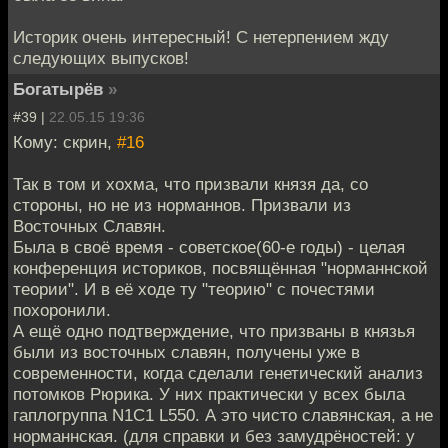
Историк очень интересный! С нетерпением жду
следующих выпусков!
Богатырёв
»
#39 |
22.05.15 19:36
Кому: скрин,
#16
Так в том и хохма, что призвали князя да, со
стороны, но не из норманнов. Призвали из
Восточных Славян.
Была в своё время - советское(60-е годы) - целая
конференция историков, посвящённая "норманнской
теории". И в её ходе ту "теорию" с почестями
похоронили.
А ещё одно подтверждение, что призваны в князья
были из восточных славян, получены уже в
современности, когда сделали генетический анализ
потомков Рюрика. У них практически у всех была
гаплогруппа N1C1 L550. А это чисто славянская, а не
норманнская. (для справки и без замудрёностей: у