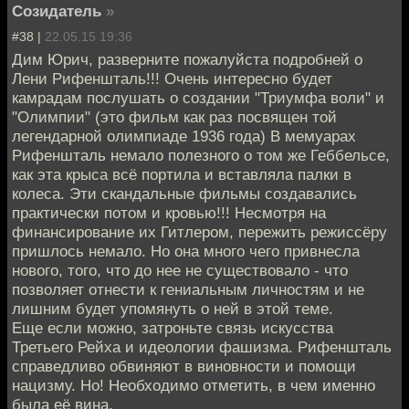
Созидатель
»
#38 |
22.05.15 19:36
Дим Юрич, разверните пожалуйста подробней о
Лени Рифеншталь!!! Очень интересно будет
камрадам послушать о создании "Триумфа воли" и
"Олимпии" (это фильм как раз посвящен той
легендарной олимпиаде 1936 года) В мемуарах
Рифеншталь немало полезного о том же Геббельсе,
как эта крыса всё портила и вставляла палки в
колеса. Эти скандальные фильмы создавались
практически потом и кровью!!! Несмотря на
финансирование их Гитлером, пережить режиссёру
пришлось немало. Но она много чего привнесла
нового, того, что до нее не существовало - что
позволяет отнести к гениальным личностям и не
лишним будет упомянуть о ней в этой теме.
Еще если можно, затроньте связь искусства
Третьего Рейха и идеологии фашизма. Рифеншталь
справедливо обвиняют в виновности и помощи
нацизму. Но! Необходимо отметить, в чем именно
была её вина.