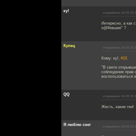
ку!
отправлено 24.05.15 
Интересно, а как
о@#евшие" ?
Купец
отправлено 24.05.15 
Кому: ку!,
#15
"В свете открывш
соблюдение прав 
воспользоваться е
QQ
отправлено 24.05.15 
Жесть, какие геи!
Я люблю снег
отправлено 24.05.15 