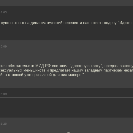
14:03
 с сущностного на дипломатический перевести наш ответ госдепу "Идит
15:09
ихся обстоятельств МИД РФ составил "дорожную карту", предполагающ
сексуальных меньшинств и предлагает нашим западным партнёрам нез
й, в ставшей уже привычной для них манере."
15:09
15:25