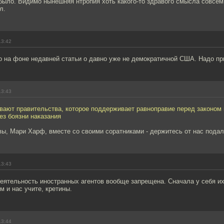
было. Видимо нынешняя нтропия хоть какого-то здравого смысла совсем
л.
13:42
о на фоне недавней статьи о давно уже не демократичной США. Надо пр
13:43
вают правительства, которое поддерживает равноправие перед законом
ез боязни наказания
ы, Мари Харф, вместе со своими соратниками - держитесь от нас пода
13:43
деятельность иностранных агентов вообще запрещена. Сначала у себя и
м и нас учите, кретины.
13:44