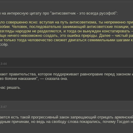
 на интересную цитату про "антисоветчик - это всегда русофоб":
ло совершенно ясно: вступая на путь антисоветизма, ты непременно пр
фобии. Человек, последовательно занимающий антисоветские позиции, 
 взгляды народом не разделяются, и тогда он вынужден констатировать –
ще ничего невозможно создать, это ошибка природы. Далее – чистый р
 и только тогда человечество сможет двигаться семимильными шагами к
ссёр.
13:44
вают правительства, которое поддерживает равноправие перед законом 
ез боязни наказания", — сказала она.
нас решать.
13:47
ается есть такой прогрессивный закон запрещающий отрицать армянский
идным причинам, но ведь на свободу слова покарались, почему Госдеп 