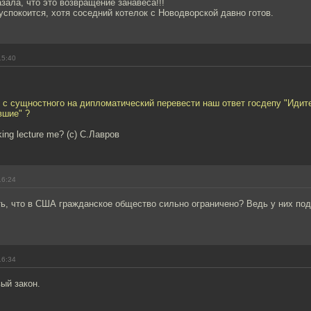
зала, что это возвращение занавеса!!!
успокоится, хотя соседний котелок с Новодворской давно готов.
15:40
к с сущностного на дипломатический перевести наш ответ госдепу "Идит
шие" ?
king lecture me? (c) С.Лавров
16:24
ть, что в США гражданское общество сильно ограничено? Ведь у них по
16:34
ый закон.