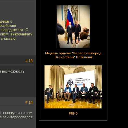
идёшь к
неизбежно
 народ не тот. С
асизм: выкорчевать
 счастью.
Медаль ордена "За заслуги перед
Отечеством" II степени
# 13
и возможность
# 14
 геноцид, я-то сам
РВИО
не заинтересовался