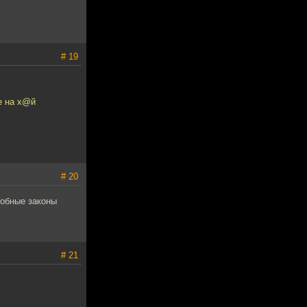
# 19
е на х@й
# 20
добные законы
# 21