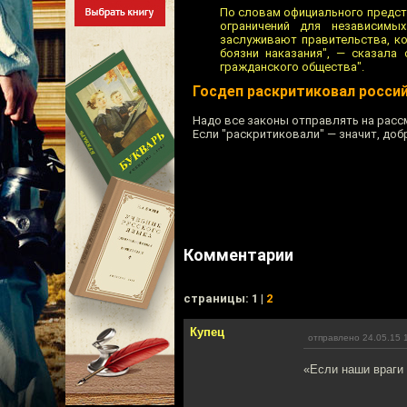
По словам официального предст
ограничений для независимых
заслуживают правительства, к
боязни наказания", — сказала
гражданского общества".
Госдеп раскритиковал росси
Надо все законы отправлять на расс
Если "раскритиковали" — значит, доб
Комментарии
cтраницы: 1 |
2
Купец
отправлено 24.05.15 
«Если наши враги 