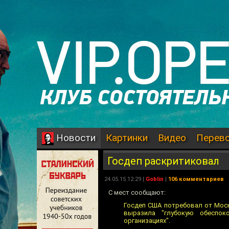
Картинки
Видео
Перев
Новости
Госдеп раскритиковал
24.05.15 12:29 |
Goblin
|
106 комментариев
С мест сообщают:
Госдеп США потребовал от Мос
выразила "глубокую обеспо
организациях".