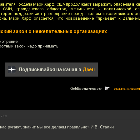
авителя Госдепа Мари Харф, США продолжают выражать опасения в св
 СМИ, гражданского общества, меньшинств и политической опп
оторое поддерживает равноправие перед законом и возможность ре
 она. Мари Харф опасается, что нововведение "приведет к дальне
йский закон о нежелательных организациях
мотрение.
ротный закон, надо принимать.
Подписывайся на канал в
Дзен
Goblin рекомендует
создать интерне
12:33
нас ругают, значит мы все делаем правильно» И.В. Сталин