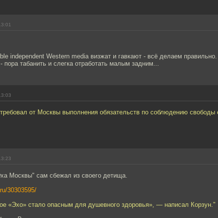
13:01
able independent Western media визжат и гавкают - всё делаем правильно
- пора табанить и слегка отработать малым задним...
13:03
требовал от Москвы выполнения обязательств по соблюдению свободы 
13:23
Эха Москвы" сам сбежал из своего детища.
.ru/30303595/
ое «Эхо» стало опасным для душевного здоровья», — написал Корзун."