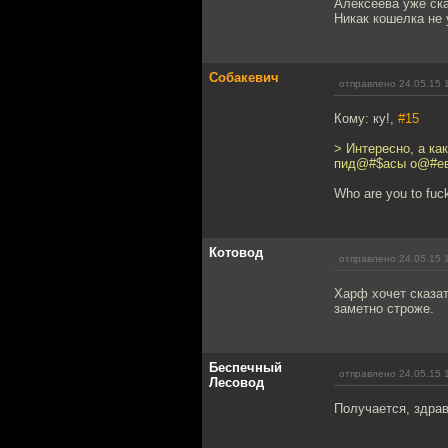
Алексеева уже ска
Никак кошелка не 
Собакевич
отправлено 24.05.15 
Кому: ку!,
#15
> Интересно, а ка
пид@#$асы о@#ев
Who are you to fuc
Котовод
отправлено 24.05.15 
Харф хочет сказа
заметно строже.
Беспечный
отправлено 24.05.15 
Лесовод
Получается, здрав