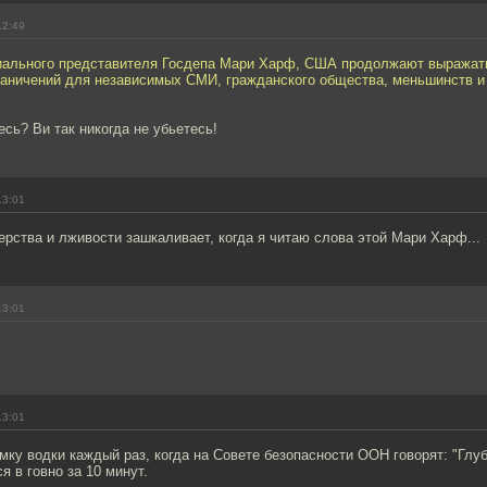
12:49
ального представителя Госдепа Мари Харф, США продолжают выражать
раничений для независимых СМИ, гражданского общества, меньшинств и
есь? Ви так никогда не убьетесь!
13:01
рства и лживости зашкаливает, когда я читаю слова этой Мари Харф...
13:01
13:01
ку водки каждый раз, когда на Совете безопасности ООН говорят: "Глуб
я в говно за 10 минут.