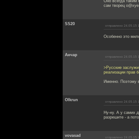
Оно всегда таким 
сам творец о@хуе
SS20
отправлено 24.05.15 
Особенно это мил
Анчар
отправлено 24.05.15 
>Русские заслужи
реализации прав б
Именно. Поэтому в
Olkrun
отправлено 24.05.15 
Ну-ну. А у самих 
разрешите - а пото
vovasad
отправлено 24.05.15 