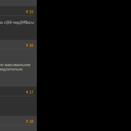
# 15
е на х@й пид@#$асы
# 16
ую максимальное
амедлительно
# 17
# 18