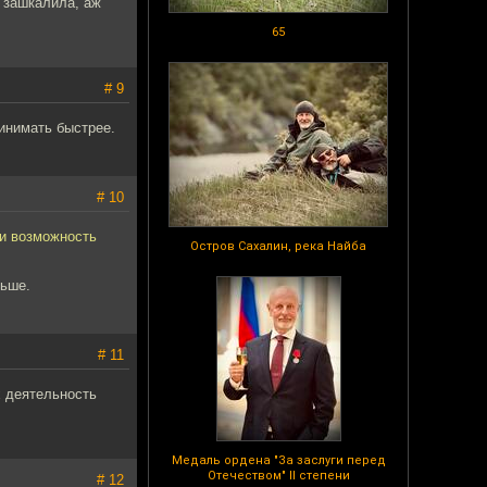
 зашкалила, аж
65
# 9
инимать быстрее.
# 10
 и возможность
Остров Сахалин, река Найба
льше.
# 11
х деятельность
Медаль ордена "За заслуги перед
Отечеством" II степени
# 12