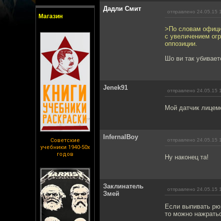
Дадли Смит
отправлено 24.05.15 
Магазин
>По словам офици
с увеличением ог
оппозиции.
Шо ви так убивает
Jenek91
отправлено 24.05.15 
Мой датчик лицеме
InfernalBoy
Советские
отправлено 24.05.15 
учебники 1940-50х
годов
Ну наконец та!
Заклинатель
отправлено 24.05.15 
Змей
Если выпивать рюм
то можно нажратьс