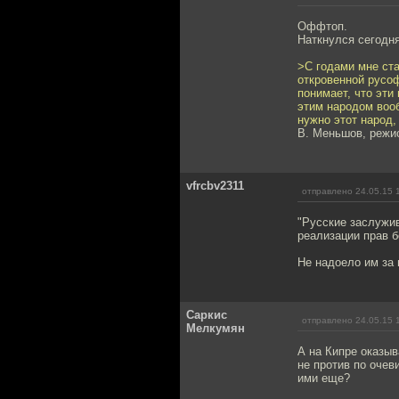
Оффтоп.
Наткнулся сегодня
>С годами мне ста
откровенной русо
понимает, что эти
этим народом вооб
нужно этот народ,
В. Меньшов, режи
vfrcbv2311
отправлено 24.05.15 
"Русские заслужи
реализации прав б
Не надоело им за 
Саркис
отправлено 24.05.15 
Мелкумян
А на Кипре оказыв
не против по очев
ими еще?