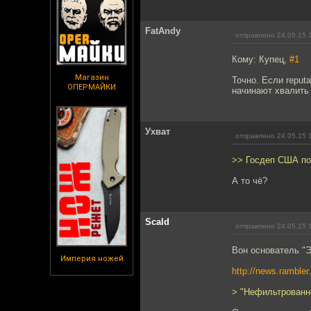
FatAndy
отправлено 24.05.15 
Кому: Купец,
#1
Магазин
Точно. Если reput
ОПЕРМАЙКИ
начинают хвалить 
Ухват
отправлено 24.05.15 
>> Госдеп США по
А то чё?
Scald
отправлено 24.05.15 
Вон основатель "
Империя ножей
http://news.rambler
> "Нефильтрованн