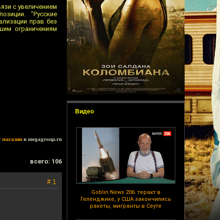
язи с увеличением
озиции. "Русские
ализации прав без
йшим ограничениям
Видео
т магазин
в megagroup.ru
всего: 106
# 1
Goblin News 206: теракт в
Геленджике, у США закончились
ракеты, мигранты в Сеуте