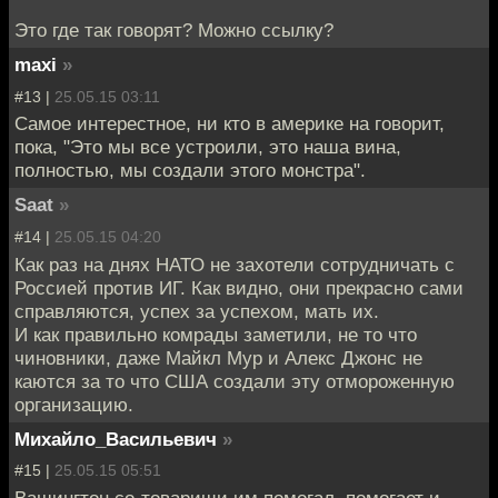
Это где так говорят? Можно ссылку?
maxi
»
#13 |
25.05.15 03:11
Самое интерестное, ни кто в америке на говорит,
пока, "Это мы все устроили, это наша вина,
полностью, мы создали этого монстра".
Saat
»
#14 |
25.05.15 04:20
Как раз на днях НАТО не захотели сотрудничать с
Россией против ИГ. Как видно, они прекрасно сами
справляются, успех за успехом, мать их.
И как правильно комрады заметили, не то что
чиновники, даже Майкл Мур и Алекс Джонс не
каются за то что США создали эту отмороженную
организацию.
Михайло_Васильевич
»
#15 |
25.05.15 05:51
Вашингтон со-товарищи им помогал, помогает и