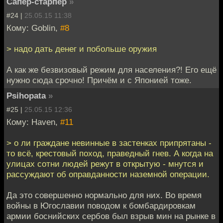
Сапёр-старпёр
»
#24 |
25.05.15 11:38
Кому: Goblin,
#8
> надо дать денег и побольше оружия
А как же безвизовый режим для населения?! Его ещё
нужно сюда срочно! Причём и с Японией тоже.
Psihopata
»
#25 |
25.05.15 12:36
Кому: Haven,
#11
> о ли граждане невинные в застенках припрятаны -
то всё, крестовый поход, праведный гнев. А когда на
улицах сотни людей режут в открытую - мнутся и
рассуждают об оправданности наземной операции.
Да это совершенно нормально для них. Во время
войны в Югославии поводом к бомбардировкам
армии боснийских сербов был взрыв мин на рынке в