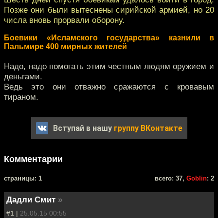
Позже они были вытеснены сирийской армией, но 20
числа вновь прорвали оборону.
Боевики «Исламского государства» казнили в
Пальмире 400 мирных жителей
Надо, надо помогать этим честным людям оружием и
деньгами.
Ведь это они отважно сражаются с кровавым
тираном.
Вступай в нашу
группу ВКонтакте
Комментарии
cтраницы: 1
всего: 37,
Goblin
: 2
Дадли Смит
»
#1 |
25.05.15 00:55