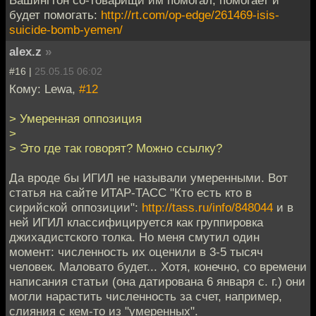
будет помогать:
http://rt.com/op-edge/261469-isis-
suicide-bomb-yemen/
alex.z
»
#16 |
25.05.15 06:02
Кому: Lewa,
#12
> Умеренная оппозиция
>
> Это где так говорят? Можно ссылку?
Да вроде бы ИГИЛ не называли умеренными. Вот
статья на сайте ИТАР-ТАСС "Кто есть кто в
сирийской оппозиции":
http://tass.ru/info/848044
и в
ней ИГИЛ классифицируется как группировка
джихадистского толка. Но меня смутил один
момент: численность их оценили в 3-5 тысяч
человек. Маловато будет... Хотя, конечно, со времени
написания статьи (она датирована 6 января с. г.) они
могли нарастить численность за счет, например,
слияния с кем-то из "умеренных".