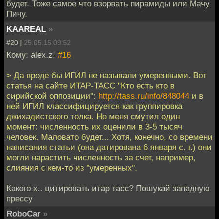
будет. Тоже самое что взорвать пирамиды или Мачу
Пичу.
KAAREAL
»
#20 |
25.05.15 09:52
Кому: alex.z,
#16
> Да вроде бы ИГИЛ не называли умеренными. Вот
статья на сайте ИТАР-ТАСС "Кто есть кто в
сирийской оппозиции":
http://tass.ru/info/848044
и в
ней ИГИЛ классифицируется как группировка
джихадистского толка. Но меня смутил один
момент: численность их оценили в 3-5 тысяч
человек. Маловато будет... Хотя, конечно, со времени
написания статьи (она датирована 6 января с. г.) они
могли нарастить численность за счет, например,
слияния с кем-то из "умеренных".
Какого х.. цитировать итар тасс? Пошукай западную
прессу
RoboCar
»