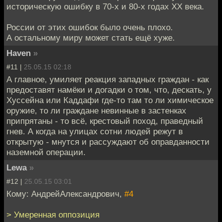
историческую ошибку в 70-х и 80-х годах XX века.
России от этих ошибок было очень плохо.
А остальному миру может стать ещё хуже.
Haven
»
#11 |
25.05.15 02:18
А главное, умиляет реакция западных граждан - как
предоставят намёки и догадки о том, что, дескать, у
Хуссейна или Каддафи где-то там то ли химическое
оружие, то ли граждане невинные в застенках
припрятаны - то всё, крестовый поход, праведный
гнев. А когда на улицах сотни людей режут в
открытую - мнутся и рассуждают об оправданности
наземной операции.
Lewa
»
#12 |
25.05.15 03:01
Кому: АндрейАлександрович,
#4
> Умеренная оппозиция