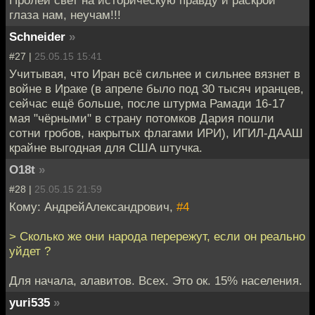
Пролей свет на историческую правду и раскрой
глаза нам, неучам!!!
Schneider
»
#27 |
25.05.15 15:41
Учитывая, что Иран всё сильнее и сильнее вязнет в
войне в Ираке (в апреле было под 30 тысяч иранцев,
сейчас ещё больше, после штурма Рамади 16-17
мая "чёрными" в страну потомков Дария пошли
сотни гробов, накрытых флагами ИРИ), ИГИЛ-ДААШ
крайне выгодная для США штучка.
O18t
»
#28 |
25.05.15 21:59
Кому: АндрейАлександрович,
#4
> Сколько же они народа перережут, если он реально
уйдет ?
Для начала, алавитов. Всех. Это ок. 15% населения.
yuri535
»