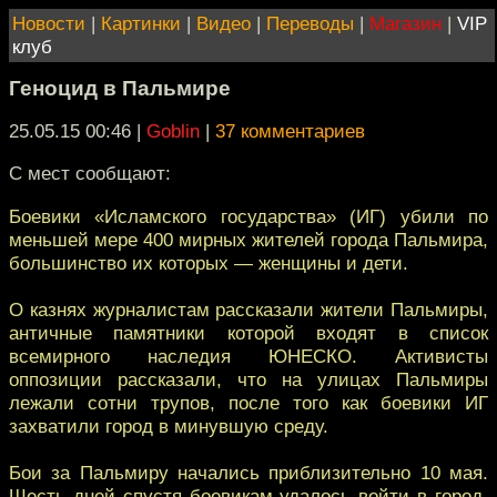
Новости
|
Картинки
|
Видео
|
Переводы
|
Магазин
|
VIP
клуб
Геноцид в Пальмире
25.05.15 00:46
|
Goblin
|
37 комментариев
С мест сообщают:
Боевики «Исламского государства» (ИГ) убили по
меньшей мере 400 мирных жителей города Пальмира,
большинство их которых — женщины и дети.
О казнях журналистам рассказали жители Пальмиры,
античные памятники которой входят в список
всемирного наследия ЮНЕСКО. Активисты
оппозиции рассказали, что на улицах Пальмиры
лежали сотни трупов, после того как боевики ИГ
захватили город в минувшую среду.
Бои за Пальмиру начались приблизительно 10 мая.
Шесть дней спустя боевикам удалось войти в город.