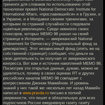
тренинги для словаков по использованию этой
технологии провёл National Democratic Institute for
International Affairs, «прославившийся» и в Грузии, и
в Украине, и в Молдавии своими тренингами, за
которыми по странной случайности следовали
«цветные революции». Среди немногих своих
спонсоров, которых MEMO 98 указал на своей
странице в Интернете, — американский National
Endowment for Democracy (Национальный фонд за
демократию). Этот независимый фонд (опять же на
собственной странице!) сообщает, что деньги на
свою деятельность он получает от американского
конгресса. Вот вам и источник накоплений MEMO 98.
Посмотрев эти открытые данные, думаю, можно не
удивляться, почему в своих оценках RT и других
российских каналов MEMO 98 совпадает с
конгрессменом Джоном Маккейном. И уровень
знаний у них такой же: несколько лет назад Маккейн
написал в
www.pravda.ru
письмо в полной
уверенности, что пишет в обязательную для всех
подписчиков России ежедневную газету газету