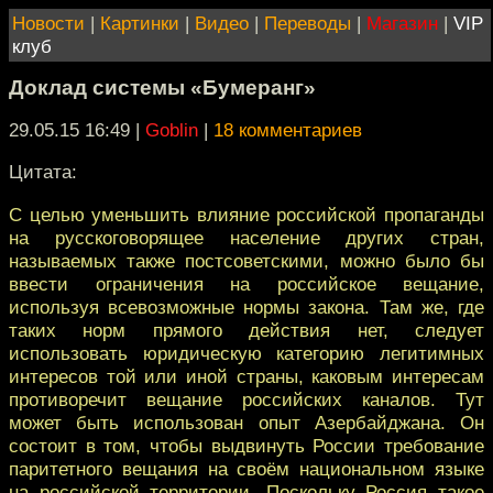
Новости
|
Картинки
|
Видео
|
Переводы
|
Магазин
|
VIP
клуб
Доклад системы «Бумеранг»
29.05.15 16:49
|
Goblin
|
18 комментариев
Цитата:
С целью уменьшить влияние российской пропаганды
на русскоговорящее население других стран,
называемых также постсоветскими, можно было бы
ввести ограничения на российское вещание,
используя всевозможные нормы закона. Там же, где
таких норм прямого действия нет, следует
использовать юридическую категорию легитимных
интересов той или иной страны, каковым интересам
противоречит вещание российских каналов. Тут
может быть использован опыт Азербайджана. Он
состоит в том, чтобы выдвинуть России требование
паритетного вещания на своём национальном языке
на российской территории. Поскольку Россия такое