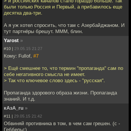
> и российских каналов стало гораздо больше. Так
были только Россия и Первый, а прибавилось еще
десятка два-три.
А я уж хотел спросить, что там с Азербайджаном. И
тут партнёры брешут. МММ, блин.
Yarost
»
#10 |
29.05.15 21:27
Кому: Fullof,
#7
> Ещё смешнее то, что термин "пропаганда" сам по
себе негативного смысла не имеет.
> Так что ключевое слово здесь - "русская".
Пропаганда здорового образа жизни. Пропаганда
знаний. И т.д.
кАзА_ru
»
#11 |
29.05.15 21:42
Обвиняй противника в том, в чем сам грешен. (с -
Геббельс)