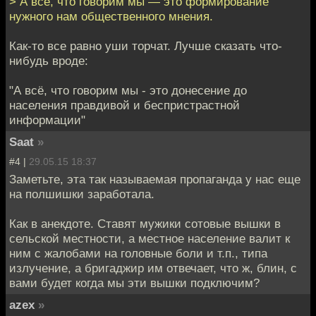
> А всё, что говорим мы — это формирование
нужного нам общественного мнения.
Как-то все равно уши торчат. Лучше сказать что-
нибудь вроде:
"А всё, что говорим мы - это донесение до
населения правдивой и беспристрастной
информации"
Saat
»
#4 |
29.05.15 18:37
Заметьте, эта так называемая пропаганда у нас еще
на полшишки заработала.
Как в анекдоте. Ставят мужики сотовые вышки в
сельской местности, а местное население валит к
ним с жалобами на головные боли и т.п., типа
излучение, а бригаджир им отвечает, что ж, блин, с
вами будет когда мы эти вышки подключим?
azex
»