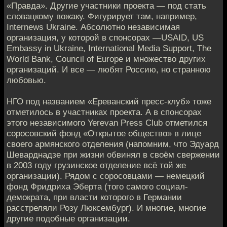
«Правда». Другие участники проекта — под стать
словацкому вожаку. Фигурирует там, например,
Internews Ukraine. Абсолютно независимая
организация, у которой в спонсорах —USAID, US
Embassy in Ukraine, International Media Support, The
World Bank, Council of Europe и множество других
организаций. И все — любят Россию, но странною
любовью.
НГО под названием «Ереванский пресс-клуб» тоже
отметилось в участниках проекта. А в спонсорах
этого независимого Yerevan Press Club отметился
соросовский фонд «Открытое общество» в лице
своего армянского отделения (напомним, что Эдуард
Шеварднадзе при жизни обвинял в своём свержении
в 2003 году грузинское отделение всё той же
организации). Рядом с соросовцами — немецкий
фонд Фридриха Эберта (того самого социал-
демократа, при власти которого в Германии
расстреляли Розу Люксембург). И многие, многие
другие подобные организации.