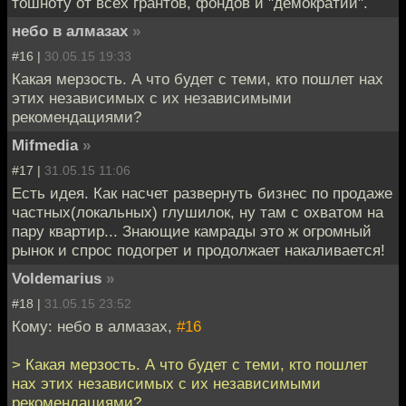
тошноту от всех грантов, фондов и "демократии".
небо в алмазах
»
#16 |
30.05.15 19:33
Какая мерзость. А что будет с теми, кто пошлет нах
этих независимых с их независимыми
рекомендациями?
Mifmedia
»
#17 |
31.05.15 11:06
Есть идея. Как насчет развернуть бизнес по продаже
частных(локальных) глушилок, ну там с охватом на
пару квартир... Знающие камрады это ж огромный
рынок и спрос подогрет и продолжает накаливается!
Voldemarius
»
#18 |
31.05.15 23:52
Кому: небо в алмазах,
#16
> Какая мерзость. А что будет с теми, кто пошлет
нах этих независимых с их независимыми
рекомендациями?