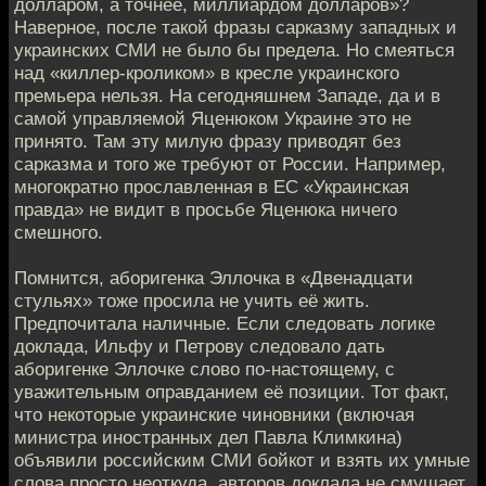
долларом, а точнее, миллиардом долларов»?
Наверное, после такой фразы сарказму западных и
украинских СМИ не было бы предела. Но смеяться
над «киллер-кроликом» в кресле украинского
премьера нельзя. На сегодняшнем Западе, да и в
самой управляемой Яценюком Украине это не
принято. Там эту милую фразу приводят без
сарказма и того же требуют от России. Например,
многократно прославленная в ЕС «Украинская
правда» не видит в просьбе Яценюка ничего
смешного.
Помнится, аборигенка Эллочка в «Двенадцати
стульях» тоже просила не учить её жить.
Предпочитала наличные. Если следовать логике
доклада, Ильфу и Петрову следовало дать
аборигенке Эллочке слово по-настоящему, с
уважительным оправданием её позиции. Тот факт,
что некоторые украинские чиновники (включая
министра иностранных дел Павла Климкина)
объявили российским СМИ бойкот и взять их умные
слова просто неоткуда, авторов доклада не смущает.