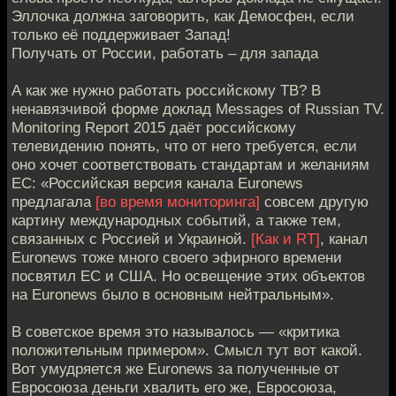
Эллочка должна заговорить, как Демосфен, если
только её поддерживает Запад!
Получать от России, работать – для запада
А как же нужно работать российскому ТВ? В
ненавязчивой форме доклад Messages of Russian TV.
Monitoring Report 2015 даёт российскому
телевидению понять, что от него требуется, если
оно хочет соответствовать стандартам и желаниям
ЕС: «Российская версия канала Euronews
предлагала
[во время мониторинга]
совсем другую
картину международных событий, а также тем,
связанных с Россией и Украиной.
[Как и RT]
, канал
Euronews тоже много своего эфирного времени
посвятил ЕС и США. Но освещение этих объектов
на Euronews было в основным нейтральным».
В советское время это называлось — «критика
положительным примером». Смысл тут вот какой.
Вот умудряется же Euronews за полученные от
Евросоюза деньги хвалить его же, Евросоюза,