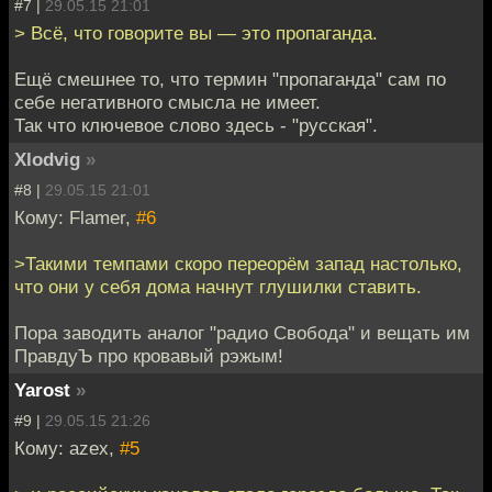
#7 |
29.05.15 21:01
> Всё, что говорите вы — это пропаганда.
Ещё смешнее то, что термин "пропаганда" сам по
себе негативного смысла не имеет.
Так что ключевое слово здесь - "русская".
Xlodvig
»
#8 |
29.05.15 21:01
Кому: Flamer,
#6
>Такими темпами скоро переорём запад настолько,
что они у себя дома начнут глушилки ставить.
Пора заводить аналог "радио Свобода" и вещать им
ПравдуЪ про кровавый рэжым!
Yarost
»
#9 |
29.05.15 21:26
Кому: azex,
#5