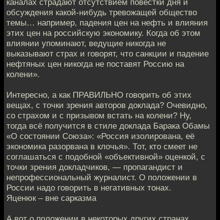
каналах страдают отсутствием повестки дня и
обсуждения какой-нибудь тревожащей общество
темы… например, падения цен на нефть и влияния
этих цен на российскую экономику. Когда об этом
влиянии упоминают, ведущие никогда не
выказывают страх и говорят, что санкции и падение
нефтяных цен никогда не поставят Россию на
колени».
Интересно, а как ПРАВИЛЬНО говорить об этих
вещах, с точки зрения авторов доклада? Очевидно,
со страхом и с призывом встать на колени? Ну,
тогда всё получится в стиле доклада Барака Обамы
«О состоянии Союза»: «Россия изолирована, её
экономика разорвана в клочья». Тот, кто смеет не
соглашаться с подобной «объективной» оценкой, с
точки зрения докладчиков, — пропагандист и
непрофессиональный журналист. О положении в
России надо говорить в негативных тонах.
Яценюк – вне сарказма
А вот о положении в некоторых других странах,