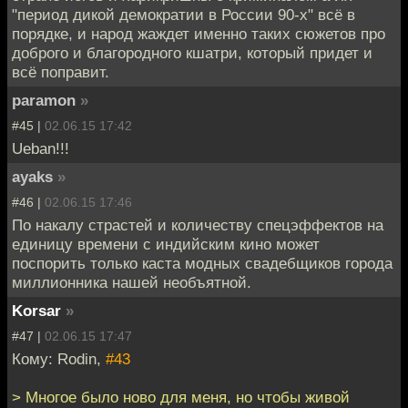
"период дикой демократии в России 90-х" всё в
порядке, и народ жаждет именно таких сюжетов про
доброго и благородного кшатри, который придет и
всё поправит.
paramon
»
#45 |
02.06.15 17:42
Ueban!!!
ayaks
»
#46 |
02.06.15 17:46
По накалу страстей и количеству спецэффектов на
единицу времени с индийским кино может
поспорить только каста модных свадебщиков города
миллионника нашей необъятной.
Korsar
»
#47 |
02.06.15 17:47
Кому: Rodin,
#43
> Многое было ново для меня, но чтобы живой