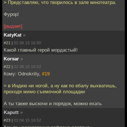
> Представляю, что творилось в зале кинотеатра.
Фурор!
[рыдает]
KatyKat
»
#21 |
02.06.15 16:50
Какой главный герой мордастый!
Korsar
»
#22 |
02.06.15 16:52
Кому: Odnokriliy,
#19
> в Индию ни ногой, а ну как по ебалу выхватишь,
проходя мимо съемочной площадки
А ты также выскочи и порядок, можно ехать
Kaputt
»
#23 |
02.06.15 16:52