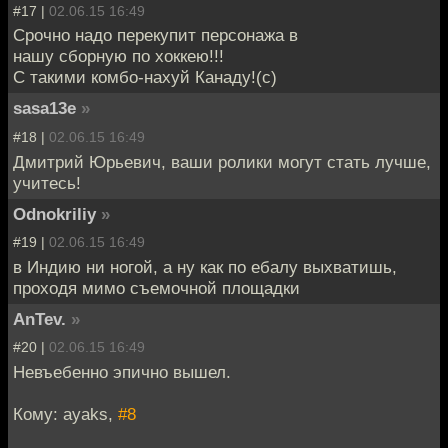
#17 |
02.06.15 16:49
Срочно надо перекупит персонажа в
нашу сборную по хоккею!!!
С такими комбо-нахуй Канаду!(с)
sasa13e
»
#18 |
02.06.15 16:49
Дмитрий Юрьевич, ваши ролики могут стать лучше,
учитесь!
Odnokriliy
»
#19 |
02.06.15 16:49
в Индию ни ногой, а ну как по ебалу выхватишь,
проходя мимо съемочной площадки
AnTev.
»
#20 |
02.06.15 16:49
Невъебенно эпично вышел.
Кому: ayaks,
#8