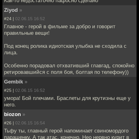
Как-то недостаточно пафосно сделано
Ziyod
»
#24 |
02.06.15 16:52
Главное - герой в фильме за добро и говорит
правильные вещи!
Под конец ролика идиотская улыбка не сходила с
лица.
Особенно порадовал отхвативший главгад, спокойно
ретировавшийся с поля боя, болтая по телефону))
Gembik
»
#25 |
02.06.15 16:52
умора! Бой плечами. Браслеты для крутизны еще у
него.
biozon
»
#26 |
02.06.15 16:54
Тьфу ты, главный герой напоминает свиномордого
парашенку. А так атас, конечно. Нео нервно курит в