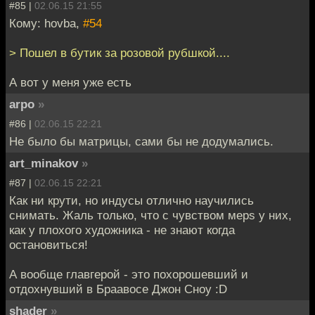
#85 |
02.06.15 21:55
Кому: hovba,
#54
> Пошел в бутик за розовой рубшкой....
А вот у меня уже есть
arpo
»
#86 |
02.06.15 22:21
Не было бы матрицы, сами бы не додумались.
art_minakov
»
#87 |
02.06.15 22:21
Как ни крути, но индусы отлично научились
снимать. Жаль только, что с чувством мерs у них,
как у плохого художника - не знают когда
остановиться!
А вообще главгерой - это похорошевший и
отдохнувший в Браавосе Джон Сноу :D
shader
»