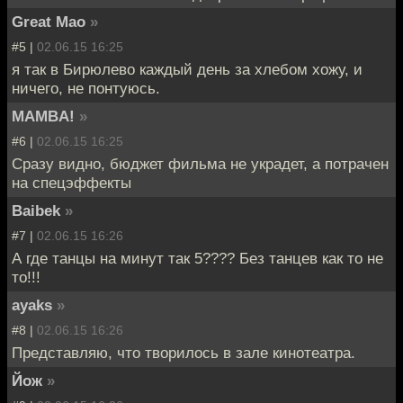
Great Mao
»
#5 |
02.06.15 16:25
я так в Бирюлево каждый день за хлебом хожу, и
ничего, не понтуюсь.
MAMBA!
»
#6 |
02.06.15 16:25
Сразу видно, бюджет фильма не украдет, а потрачен
на спецэффекты
Baibek
»
#7 |
02.06.15 16:26
А где танцы на минут так 5???? Без танцев как то не
то!!!
ayaks
»
#8 |
02.06.15 16:26
Представляю, что творилось в зале кинотеатра.
Йож
»