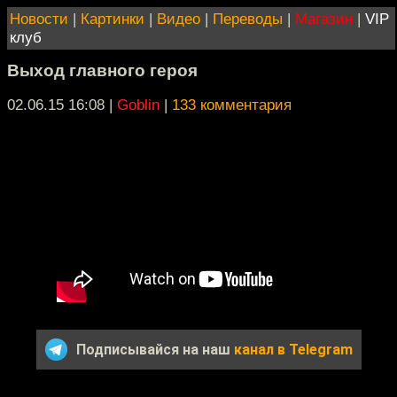
Новости
|
Картинки
|
Видео
|
Переводы
|
Магазин
|
VIP
клуб
Выход главного героя
02.06.15 16:08
|
Goblin
|
133 комментария
Подписывайся на наш
канал в Telegram