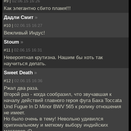
#9 |
02.06.15 16:26
Как элегантно сбито пламя!!!
Дадли Смит
»
#10 |
02.06.15 16:27
Вежливый Индус!
Stoum
»
#11 |
02.06.15 16:31
Невероятная крутизна. Нашим бы хоть так
научиться делать.
Sweet Death
»
#12 |
02.06.15 16:36
Ржал два раза.
Второй раз - когда сообразил, что звучавшая к
началу действий главного героя фуга Баха Toccata
Und Fugue In D Minor BWV 565 к ролику отношения
не имеет.
Но было очень в тему! Невольно удивился
оригинальному и меткому выбору индийских