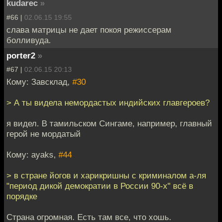
kudarec
»
#66 |
02.06.15 19:55
слава матрицы не дает покоя режиссерам
болливуда.
porter2
»
#67 |
02.06.15 20:13
Кому: Завсклад,
#30
> А ты видела немордастых индийских главгероев?
я видел. В тамильском Сингаме, например, главный
герой не мордатый
Кому: ayaks,
#44
> в стране йогов и харикришны с криминалом а-ля
"период дикой демократии в России 90-х" всё в
порядке
Страна огромная. Есть там все, что хошь.