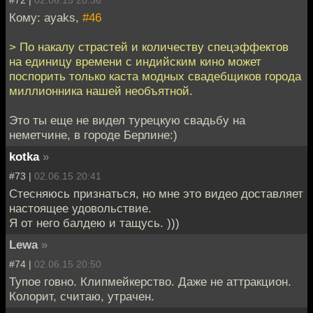
#72 |
02.06.15 20:36
Кому: ayaks,
#46
> По накалу страстей и количеству спецэффектов
на единицу времени с индийским кино может
поспорить только каста модных свадебщиков города
миллионника нашей необъятной.
Это ты еще не видел турецкую свадьбу на
неметчине, в городе Берлине:)
kotka
»
#73 |
02.06.15 20:41
Стесняюсь признаться, но мне это видео доставляет
настоящее удовольствие.
Я от него балдею и тащусь. )))
Lewa
»
#74 |
02.06.15 20:50
Тупое говно. Клипмейкерство. Даже не аттракцион.
Колорит, считаю, утрачен.