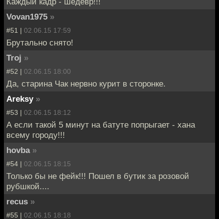
Каждый кадр - шедевр!!!
Vovan1975
»
#51 |
02.06.15 17:59
Брутально снято!
Troj
»
#52 |
02.06.15 18:00
Да, старина Чак нервно курит в сторонке.
Areksy
»
#53 |
02.06.15 18:12
А если такой 5 минут на батуте попрыгает - хана
всему городу!!!
hovba
»
#54 |
02.06.15 18:15
Только бы не фейк!!! Пошел в бутик за розовой
рубшкой....
recus
»
#55 |
02.06.15 18:18