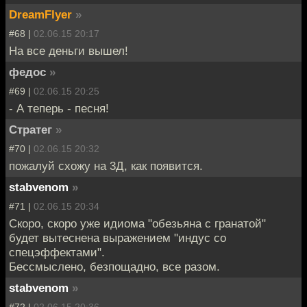
DreamFlyer
»
#68 |
02.06.15 20:17
На все деньги вышел!
федос
»
#69 |
02.06.15 20:25
- А теперь - песня!
Стратег
»
#70 |
02.06.15 20:32
пожалуй схожу на 3Д, как появится.
stabvenom
»
#71 |
02.06.15 20:34
Скоро, скоро уже идиома "обезьяна с гранатой"
будет вытеснена выражением "индус со
спецэффектами".
Бессмыслено, безпощадно, все разом.
stabvenom
»