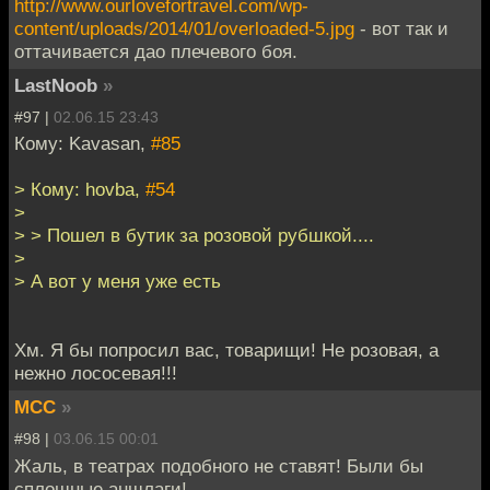
http://www.ourlovefortravel.com/wp-
content/uploads/2014/01/overloaded-5.jpg
- вот так и
оттачивается дао плечевого боя.
LastNoob
»
#97 |
02.06.15 23:43
Кому: Kavasan,
#85
> Кому: hovba,
#54
>
> > Пошел в бутик за розовой рубшкой....
>
> А вот у меня уже есть
Хм. Я бы попросил вас, товарищи! Не розовая, а
нежно лососевая!!!
MCC
»
#98 |
03.06.15 00:01
Жаль, в театрах подобного не ставят! Были бы
сплошные аншлаги!