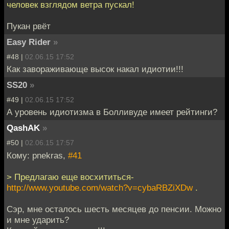
человек взглядом ветра пускал!
Пукан рвёт
Easy Rider
»
#48 |
02.06.15 17:52
Как завораживающе высок накал идиотии!!!
SS20
»
#49 |
02.06.15 17:52
А уровень идиотизма в Болливуде имеет рейтинги?
QashAK
»
#50 |
02.06.15 17:57
Кому: pnekras,
#41
> Предлагаю еще восхититься-
http://www.youtube.com/watch?v=cybaRBZiXDw
.
Сэр, мне осталось шесть месяцев до пенсии. Можно
и мне ударить?