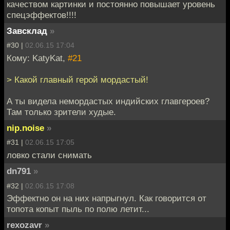
качеством картинки и постоянно повышает уровень
спецэффектов!!!!
Завсклад
»
#30 |
02.06.15 17:04
Кому: KatyKat,
#21
> Какой главный герой мордастый!
А ты видела немордастых индийских главгероев?
Там только зрители худые.
nip.noise
»
#31 |
02.06.15 17:05
ловко стали снимать
dn791
»
#32 |
02.06.15 17:08
Эффектно он на них напрыгнул. Как говорится от
топота копыт пыль по полю летит...
rexozavr
»