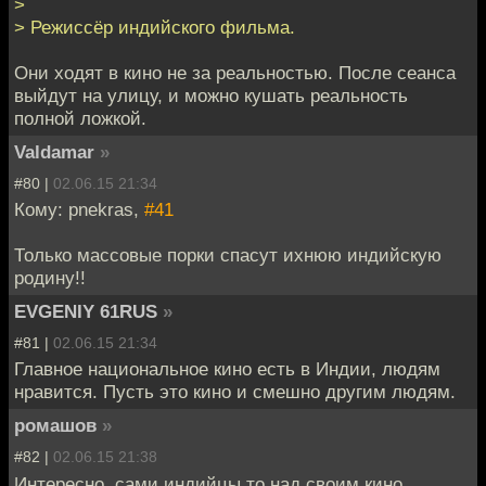
>
> Режиссёр индийского фильма.
Они ходят в кино не за реальностью. После сеанса
выйдут на улицу, и можно кушать реальность
полной ложкой.
Valdamar
»
#80 |
02.06.15 21:34
Кому: pnekras,
#41
Только массовые порки спасут ихнюю индийскую
родину!!
EVGENIY 61RUS
»
#81 |
02.06.15 21:34
Главное национальное кино есть в Индии, людям
нравится. Пусть это кино и смешно другим людям.
ромашов
»
#82 |
02.06.15 21:38
Интересно, сами индийцы то над своим кино