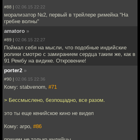
#88 |
02.06.15 22:22
морализатор №2, первый в трейлере римейка "На
гребне волны"
amatoro
»
#89 |
02.06.15 22:27
Поймал себя на мысли, что подобные индийские
ролики смотрю с замиранием сердца таким же, как в
91 Рембу на видике. Откровение!
porter2
»
#90 |
02.06.15 22:36
Кому: stabvenom,
#71
> Бессмыслено, безпощадно, все разом.
это ты еще кенийское кино не видел
Кому: arpo,
#86
причем не только индийцы