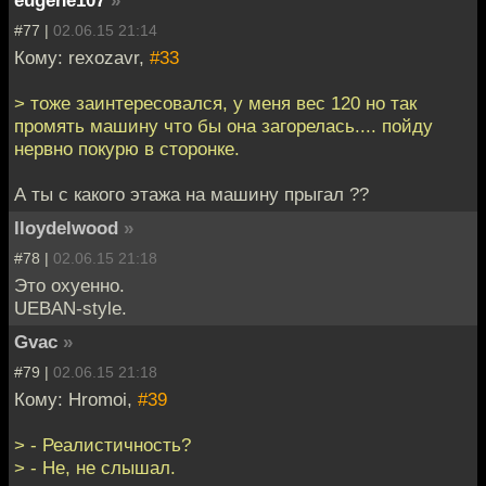
eugene107
»
#77 |
02.06.15 21:14
Кому: rexozavr,
#33
> тоже заинтересовался, у меня вес 120 но так
промять машину что бы она загорелась.... пойду
нервно покурю в сторонке.
А ты с какого этажа на машину прыгал ??
lloydelwood
»
#78 |
02.06.15 21:18
Это охуенно.
UEBAN-style.
Gvac
»
#79 |
02.06.15 21:18
Кому: Hromoi,
#39
> - Реалистичность?
> - Не, не слышал.