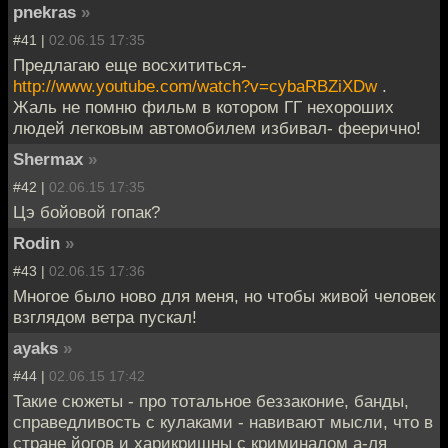
pnekras
»
#41 |
02.06.15 17:35
Предлагаю еще восхититься-
http://www.youtube.com/watch?v=cybaRBZiXDw
.
Жаль не помню фильм в котором ГГ нехороших
людей легковым автомобилем избивал- феерично!
Shermax
»
#42 |
02.06.15 17:35
Цэ бойовой гопак?
Rodin
»
#43 |
02.06.15 17:36
Многое было ново для меня, но чтобы живой человек
взглядом ветра пускал!
ayaks
»
#44 |
02.06.15 17:42
Такие сюжеты - про тотальное беззаконие, банды,
справедливость с кулаками - навивают мысли, что в
стране йогов и харикришны с криминалом а-ля