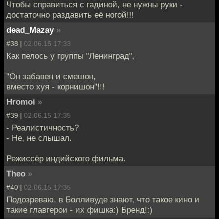
Чтобы справиться с гадиной, не нужны руки -
достаточно раздавить её ногой!!!
dead_Mazay
»
#38 |
02.06.15 17:33
Как пелось у группы "Ленинград",
"Он забавен и смешон,
вместо хуя - корнишон"!!!
Hromoi
»
#39 |
02.06.15 17:35
- Реалистичность?
- Не, не слышал.
Режиссёр индийского фильма.
Theo
»
#40 |
02.06.15 17:35
Подозреваю, в Болливуде знают, что такое кино и
такие главгерои - их фишка:) Бренд!:)