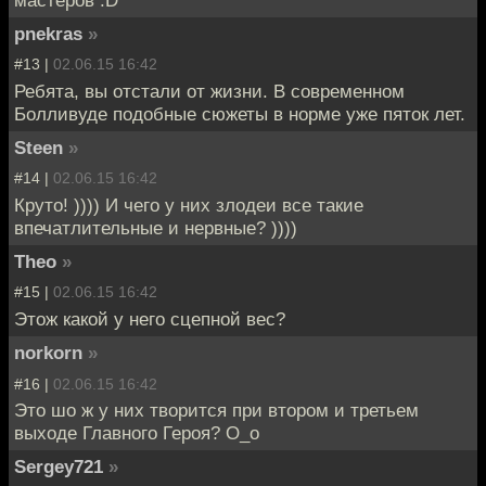
мастеров :D
pnekras
»
#13 |
02.06.15 16:42
Ребята, вы отстали от жизни. В современном
Болливуде подобные сюжеты в норме уже пяток лет.
Steen
»
#14 |
02.06.15 16:42
Круто! )))) И чего у них злодеи все такие
впечатлительные и нервные? ))))
Theo
»
#15 |
02.06.15 16:42
Этож какой у него сцепной вес?
norkorn
»
#16 |
02.06.15 16:42
Это шо ж у них творится при втором и третьем
выходе Главного Героя? O_o
Sergey721
»