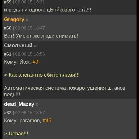
#59 |
02.06.15 18:31
и ведь ни одного цЫгйкового кота!!!
Gregory
»
#60 |
02.06.15 18:47
Вот! Умеют же люди снимать!
Смольный
»
#61 |
02.06.15 18:56
Кому: Йож,
#9
> Как элегантно сбито пламя!!!
Автоматическая система пожаротушения штанов
ведь!!!
dead_Mazay
»
#62 |
02.06.15 18:57
Кому: paramon,
#45
> Ueban!!!