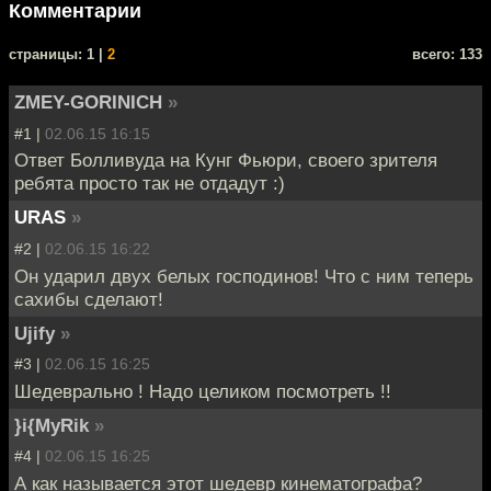
Комментарии
cтраницы: 1 |
2
всего: 133
ZMEY-GORINICH
»
#1 |
02.06.15 16:15
Ответ Болливуда на Кунг Фьюри, своего зрителя
ребята просто так не отдадут :)
URAS
»
#2 |
02.06.15 16:22
Он ударил двух белых господинов! Что с ним теперь
сахибы сделают!
Ujify
»
#3 |
02.06.15 16:25
Шедеврально ! Надо целиком посмотреть !!
}i{MyRik
»
#4 |
02.06.15 16:25
А как называется этот шедевр кинематографа?