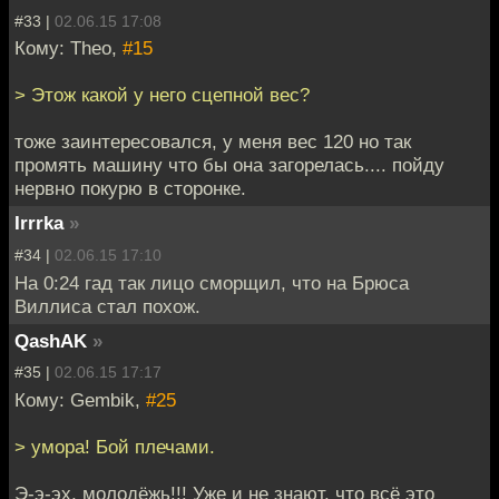
#33 |
02.06.15 17:08
Кому: Theo,
#15
> Этож какой у него сцепной вес?
тоже заинтересовался, у меня вес 120 но так
промять машину что бы она загорелась.... пойду
нервно покурю в сторонке.
Irrrka
»
#34 |
02.06.15 17:10
На 0:24 гад так лицо сморщил, что на Брюса
Виллиса стал похож.
QashAK
»
#35 |
02.06.15 17:17
Кому: Gembik,
#25
> умора! Бой плечами.
Э-э-эх, молодёжь!!! Уже и не знают, что всё это