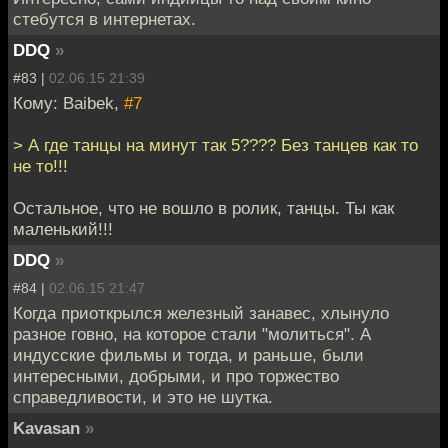
стебутся в интернетах.
DDQ
»
#83 |
02.06.15 21:39
Кому: Baibek,
#7
> А где танцы на минут так 5???? Без танцев как то
не то!!!
Остальное, что не вошло в ролик, танцы. Ты как
маленький!!!
DDQ
»
#84 |
02.06.15 21:47
Когда приоткрылся железный занавес, хлынуло
разное говно, на которое стали "молиться". А
индусские фильмы и тогда, и раньше, были
интересными, добрыми, и про торжество
справедливости, и это не шутка.
Kavasan
»