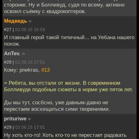
сторонке. Ну и Болливуд, судя по всему, активно
освоил съёмку с квадрокоптеров.
Медведь
»
#27 |
02.06.15 16:59
И главный герой такой типичный... на Уебана нашего
похож.
AnTev.
»
#28 |
02.06.15 17:01
Кому: pnekras,
#13
> Ребята, вы отстали от жизни. В современном
Болливуде подобные сюжеты в норме уже пяток лет.
Ды мы тут, сосбсно, уже давным-давно не
перестаем восхищаться сими творениями.
prituriwe
»
#29 |
02.06.15 17:01
Ну хоть кто-то! Хоть кто-то не перестает радовать