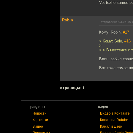
Vot tozhe samoe pod
Robin
отправлено 03.06.15 
Кому: Robin,
#17
> Кому: Solo,
#16
>
> > В местечке с 
Блин, забыл транс
Вот тоже самое по
cтраницы: 1
разделы
видео
Новости
Видео в Контакте
Картинки
Канал на Rutube
Видео
Канал в Дзен