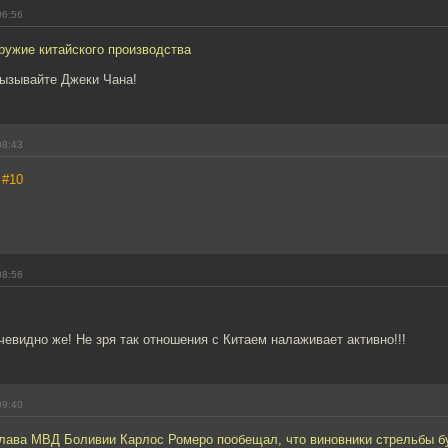
06:56
ружие китайского производства
Вызывайте Джеки Чана!
08:43
,
#10
08:56
чевидно же! Не зря так отношения с Китаем налаживает активно!!!
09:40
глава МВД Боливии Карлос Ромеро пообещал, что виновники стрельбы б