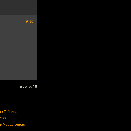
# 18
всего: 18
де Гоблина
тРес
в Megagroup.ru