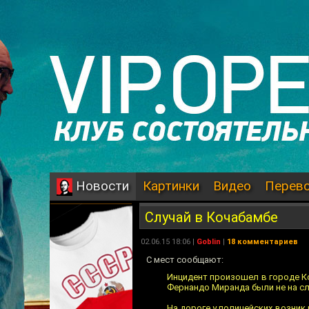
Картинки
Видео
Перев
Новости
Случай в Кочабамбе
02.06.15 18:06 |
Goblin
|
18 комментариев
С мест сообщают:
Инцидент произошел в городе К
Фернандо Миранда были не на сл
На дороге у полицейских возник