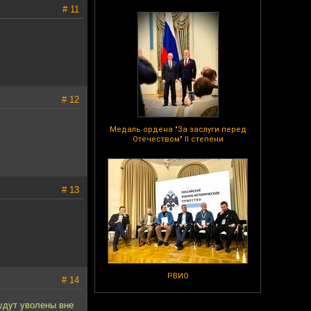
# 11
# 12
Медаль ордена "За заслуги перед
Отечеством" II степени
# 13
РВИО
# 14
удут уволены вне