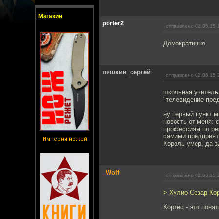
Магазин
porter2
отправлено 02.06.15 
Демократично
пишкин_сергей
отправлено 02.06.15 
школьная учительн
"телевидение пред
ну первый пункт 
новость от меня: 
профессиям по ре
самими предприяти
Империя ножей
Король умер, да з
_Wolf
отправлено 02.06.15 
> Хулио Сезар Ко
Кортес - это понят