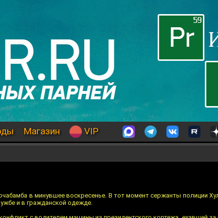
оды
Магазин
VIP
очабамба в минувшее воскресенье. В тот момент сержанты полиции Хул
ужбе и в гражданской одежде.
 конфликт с водителем машины из президентского кортежа, ехавшей з