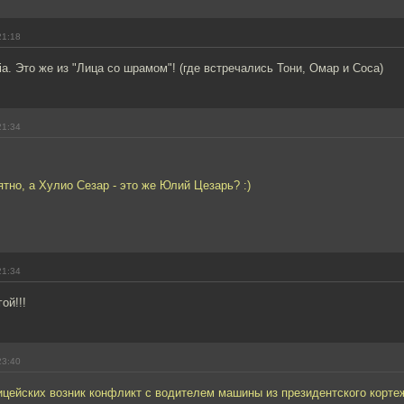
21:18
ia. Это же из "Лица со шрамом"! (где встречались Тони, Омар и Соса)
21:34
ятно, а Хулио Сезар - это же Юлий Цезарь? :)
21:34
ой!!!
23:40
ицейских возник конфликт с водителем машины из президентского корте