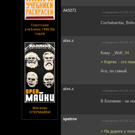
Ak5271
отправлено 02.06.15 
Cochabamba, Boliv
Советские
учебники 1940-50х
годов
alex.z
отправлено 02.06.15 
Кому: _Wolf,
#4
> Кортес - это пон
Ага, он самый.
alex.z
отправлено 02.06.15 
В Боливию - ни ног
Магазин
ОПЕРМАЙКИ
spetrov
отправлено 02.06.15 
> На дороге у пол