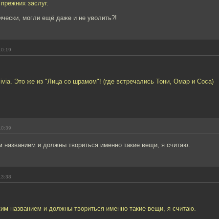
 прежних заслуг.
тически, могли ещё даже и не уволить?!
10:19
ivia. Это же из "Лица со шрамом"! (где встречались Тони, Омар и Соса)
10:39
м названием и должны твориться именно такие вещи, я считаю.
13:38
ким названием и должны твориться именно такие вещи, я считаю.