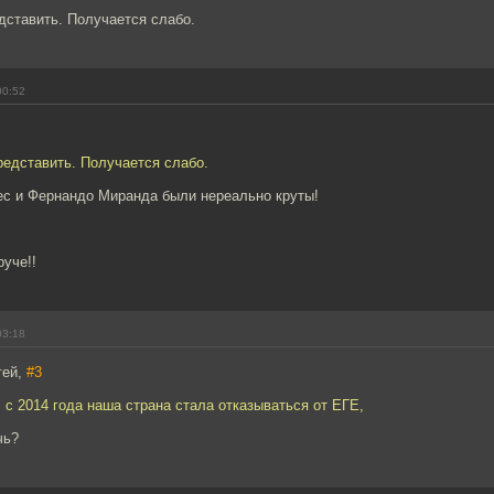
дставить. Получается слабо.
00:52
редставить. Получается слабо.
ес и Фернандо Миранда были нереально круты!
руче!!
03:18
гей,
#3
: с 2014 года наша страна стала отказываться от ЕГЕ,
чь?