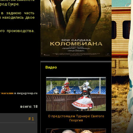
род Сукре.
и в заднюю часть
х находились двое
го производства.
Видео
т магазин
в megagroup.ru
всего: 18
О предстоящем Турнире Святого
# 1
Георгия