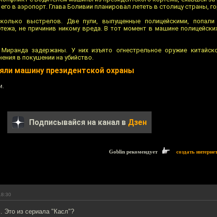
его в аэропорт. Глава Боливии планировал лететь в столицу страны, го
колько выстрелов. Две пули, выпущенные полицейскими, попал
тежа, не причинив никому вреда. В тот момент в машине полицейски
Миранда задержаны. У них изъято огнестрельное оружие китайско
ения в покушении на убийство.
яли машину президентской охраны
и.
Подписывайся на канал в
Дзен
Goblin рекомендует
создать интерне
18:30
. Это из сериала "Касл"?