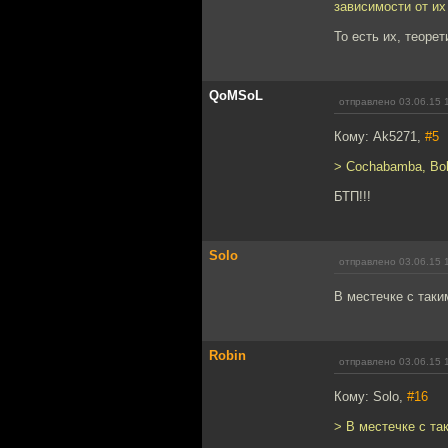
зависимости от их
То есть их, теоре
QoMSoL
отправлено 03.06.15 
Кому: Ak5271,
#5
> Cochabamba, Bol
БТП!!!
Solo
отправлено 03.06.15 
В местечке с таки
Robin
отправлено 03.06.15 
Кому: Solo,
#16
> В местечке с та