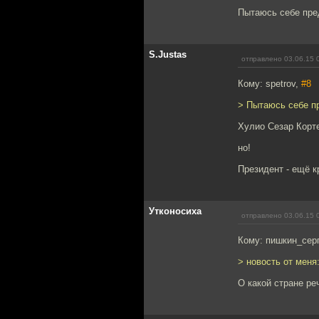
Пытаюсь себе пре
S.Justas
отправлено 03.06.15 
Кому: spetrov,
#8
> Пытаюсь себе п
Хулио Сезар Корт
но!
Президент - ещё к
Утконосиха
отправлено 03.06.15 
Кому: пишкин_сер
> новость от меня
О какой стране ре