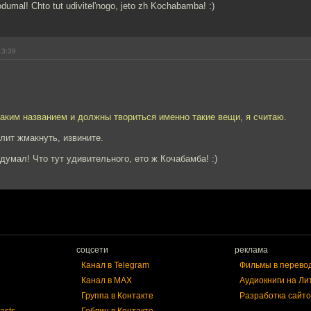
umal! Chto tut udivitel'nogo, jeto zh Kochabamba! :)
13:39
таким названием и должны твориться именно такие вещи, я считаю.
лит жмакнуть, извините.
думал! Что тут удивительного, ето ж Кочабамба! :)
соцсети
реклама
Канал в Telegram
Фильмы в перево
Канал в MAX
Аудиокниги на Ли
Группа в Контакте
Разработка сайто