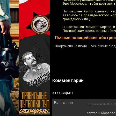
Эво Моралеса, чтобы доставить 
По машине было сделано нес
автомобиля президентского кор
гражданских лиц.
В настоящий момент Кортес и 
Полицейским предъявлены обвин
Пьяные полицейские обстрел
Вооружённые люди — вежливые люд
Комментарии
cтраницы: 1
Kulmannnn
отправлено 02.06.15 
Кортес и Моралес.