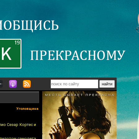
Уголовщина
ио Сезар Кортес и
а пилотом самолета