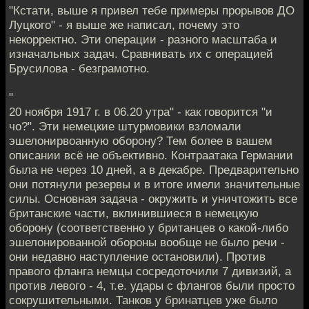
"Кстати, выше я привел тебе примеры прорывов ДО
Луцкого" - я выше же написал, почему это
некорректно. Эти операции - разного масштаба и
изначальных задач. Сравнивать их с операцией
Брусилова - безграмотно.
"
20 ноября 1917 г. в 06.20 утра" - как говорится "и
чо?". Эти немецкие штурмовики взломали
эшелонирвоанную оборону? Тем более в вашем
описании всё не объективно. Контраатака Германии
была не через 10 дней, а в декабре. Предварительно
они потянули резервы и в итоге имели значительные
силы. Основная задача - окружить и уничтожить все
британские части, вклинившиеся в немецкую
оборону (соответственно у британцев о какой-либо
эшелонированной обороны вообще не было речи -
они недавно наступление остановили). Против
правого фланга немцы сосредоточили 7 дивизий, а
против левого - 4, т.е. удары с флангов были просто
сокрушительными. Танков у бринатцев уже было