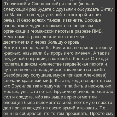
(Горлицкий и Свенцянский) и после (когда в
следующий раз будете с друзьями обсуждать Битву
на Марне, то всегда уточняйте о которой из них
речь). И безо всяких танков, извините. Вообще
очень рекомендую ознакомится с вопросом
организации германской пехоты в разрезе ПМВ.
Некоторые страны дошли до этого через
десятилетия и через большую кровь.
Вот интересно если бы Брусилов не принял сторону
красных, называли бы прорыв его именем. А так из
неудачной операции, в которой в болотах Стохода
полегла в диком количестве гвардейская пехота и
чуть не полегла гвардейская кавалерия (спасибо
Безобразову ослушавшемуся приказа Алексеева)
сделали красивый миф. Кстати, когда говорят о том,
что Брусилов так и задумал типа бить в нескольких
местах, увы, это не так. Брусилову очень не хватало
сил и средств, ибо как выше верно отметили
операция была вспомогательной, поэтому он просто
дал приказ каждой из своих армий атаковать. Т.е.,
он и не собирался что-то там прорывать. Просто ему