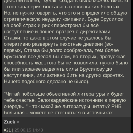
действительно, "кулак" создать было можно. Вместо
этого кавалерия болталась в ковельских болотах.
Но, не нужно говорить, что это и определило общую
стратегическую неудачу компании. Буде Брусилов
на свой страх и риск перестроил бы всё
наступление и пошёл вразрез с директивами
Ставки, то даже в этом случае не удалось бы
оперативно развернуть пехотные дивизии (во-
первых, Ставка бы долго соображала, тем более
Брусилов всё делал бы сам, во-вторых, пропускная
способность ж/д этого бы не позволила; нужно было
бы или заранее выделять силы Брусилову до
наступления, или активно бить на других фронтах.
Ничего подобного сделано не было).
"Читай побольше объективной литературы и будет
тебе счастье. Белогвардейские источники в первую
очередь. " - так какой же литературы читать? РНБ
большая - можете не стесняться в источниках.
Zuek
»
#21 |
25.06.15 14:43