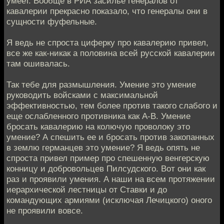
умеет. Вообще в РИА засилье генералов от
кавалерии прекрасно показало, что генералы они в
сущности фуфельные.
Я ведь не спроста циферку про кавалерию привел,
все же как-никак а половина всей русской кавалерии
там ошивалась.
Так тебе для размышления. Умение это умение
руководить войсками с максимальной
эффективностью, тем более против такого слабого и
еще ослабленного противника как А-В. Умение
бросать кавалерию на колючую проволоку это
умение? А спешить ее и бросать против закопанных
в землю германцев это умение? Я ведь опять не
спроста привел пример про спешенную венгерскую
конницу и добровольцев Пилсудского. Вот они как
раз и проявили умения. А наши на всем протяжении
иерархической лестницы от Ставки и до
командующих армиями (исключая Лечицкого) оного
не проявили вовсе.