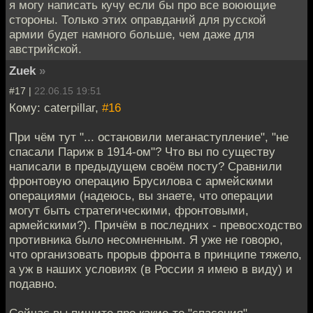
я могу написать кучу если бы про все воюющие
стороны. Только этих оправданий для русской
армии будет намного больше, чем даже для
австрийской.
Zuek
»
#17 |
22.06.15 19:51
Кому: caterpillar,
#16
При чём тут "... остановили меганаступление", "не
спасали Париж в 1914-ом"? Что вы по существу
написали в предыдущем своём посту? Сравнили
фронтовую операцию Брусилова с армейскими
операциями (надеюсь, вы знаете, что операции
могут быть стратегическими, фронтовыми,
армейскими?). Причём в последних - превосходство
противника было несомненным. Я уже не говорю,
что организовать прорыв фронта в принципе тяжело,
а уж в наших условиях (в России я имею в виду) и
подавно.