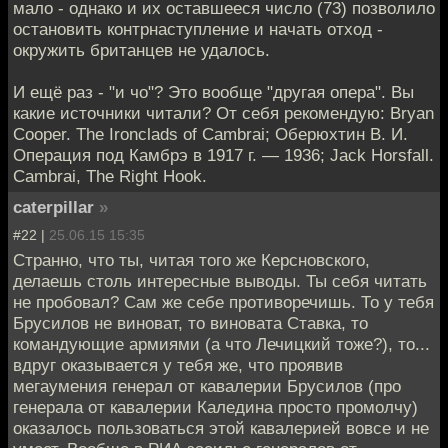
мало - однако и их оставшееся число (73) позволило
остановить контрнаступление и начать отход -
окружить британцев не удалось.
И ещё раз - "и чо"? Это вообще "другая опера". Вы
какие источники читали? От себя рекомендую: Bryan
Cooper. The Ironclads of Cambrai; Оберюхтин В. И.
Операция под Камбрэ в 1917 г. — 1936; Jack Horsfall.
Cambrai, The Right Hook.
caterpillar
»
#22 |
25.06.15 15:35
Странно, что ты, читая того же Керсновского,
делаешь столь интересные выводы. Ты себя читать
не пробовал? Сам же себе противоречишь. То у тебя
Брусилов не виноват, то виновата Ставка, то
командующие армиями (а что Лечицкий тоже?), то...
вдруг оказывается у тебя же, что проявив
мегаумения генерал от кавалерии Брусилов (про
генерала от кавалерии Каледина просто промолчу)
оказалось пользоваться этой кавалерией вовсе и не