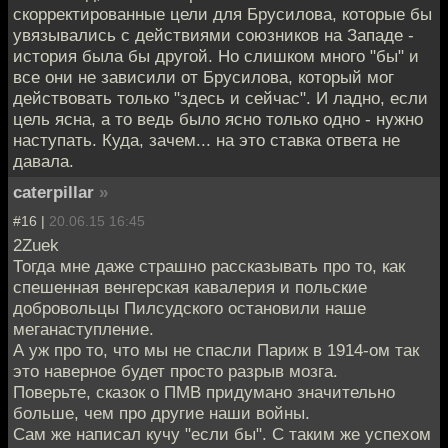
скорректированные цели для Брусилова, которые бы
увязывались с действиями союзников на Западе -
история была бы другой. Но слишком много "бы" и
все они не зависили от Брусилова, который мог
действовать только "здесь и сейчас". И ладно, если
цель ясна, а то ведь было ясно только одно - нужно
наступать. Куда, зачем... на это ставка ответа не
давала.
caterpillar
»
#16 |
20.06.15 16:45
2Zuek
Тогда мне даже страшно рассказывать про то, как
спешенная венгерская кавалерия и польские
добровольцы Пилсудского остановили наше
меганаступление.
А уж про то, что мы не спасли Париж в 1914-ом так
это наверное будет просто разрыв мозга.
Поверьте, сказок о ПМВ придумано значительно
больше, чем про другие наши войны.
Сам же написал кучу "если бы". С таким же успехом