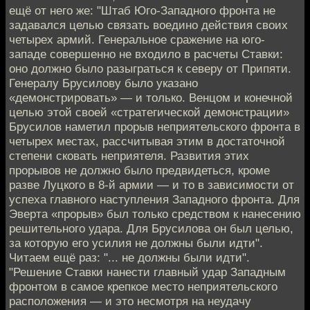
ещё от него же: "Штаб Юго-Западного фронта не
задавался целью связать воедино действия своих
четырех армий. Генеральное сражение на юго-
западе совершенно не входило в расчеты Ставки:
оно должно было разыграться к северу от Припяти.
Генералу Брусилову было указано
«демонстрировать» — и только. Венцом и конечной
целью этой своей «стратегической демонстрации»
Брусилов наметил прорыв неприятельского фронта в
четырех местах, рассчитывая этим в достаточной
степени сковать неприятеля. Развития этих
прорывов не должно было предвидеться, кроме
разве Луцкого в 8-й армии — и то в зависимости от
успеха главного наступления Западного фронта. Для
Эверта «прорыв» был только средством к нанесению
решительного удара. Для Брусилова он был целью,
за которую его усилия не должны были идти".
Читаем ещё раз: "... не должны были идти".
"Решение Ставки нанести главный удар Западным
фронтом в самое крепкое место неприятельского
расположения — и это несмотря на неудачу