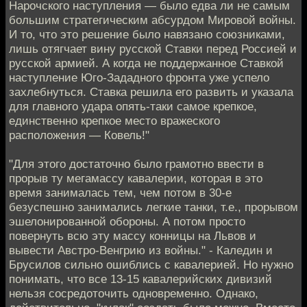
Нарочского наступления — было едва ли не самым
большим стратегическим абсурдом Мировой войны.
И то, что это решение было навязано союзниками,
лишь отягчает вину русской Ставки перед Россией и
русской армией. А когда не поддержанное Ставкой
наступление Юго-Зададного фронта уже успело
захлебнуться. Ставка решила его развить и указала
для главного удара опять-таки самое крепкое,
единственно крепкое место вражеского
расположения — Ковель!"
"Для этого достаточно было грамотно ввести в
прорыв ту мегамассу кавалерии, которая в это
время занималась тем, чем потом в 30-е
безуспешно занимались легкие танки, т.е., прорывом
эшелонированной обороны. А потом просто
повернуть всю эту массу конницы на Львов и
вывести Австро-Венгрию из войны." - Каледин и
Брусилов сильно ошиблись с кавалерией. Но нужно
понимать, что все 13-15 кавалерийских дивизий
нельзя сосредоточить одновременно. Однако,