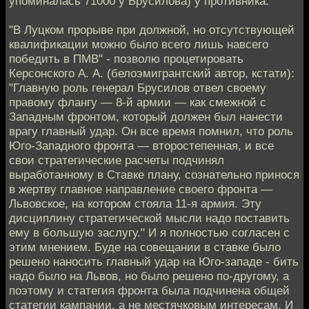
упоминалась 71000 у Брусилова) у противника.
"В Луцком прорыве при должной, но отсутствующей
квалификации можно было всего лишь навсего
победить в ПМВ" - позволю процетировать
Керсонского А. А. (белоэмигрантский автор, кстати):
"Главную роль генерал Брусилов отвел своему
правому флангу — 8-й армии — как смежной с
Западным фронтом, который должен был нанести
врагу главный удар. Он все время помнил, что роль
Юго-Западного фронта — второстепенная, и все
свои стратегические расчеты подчинял
выработанному в Ставке плану, сознательно принося
в жертву главное направление своего фронта —
Львовское, на котором стояла 11-я армия. Эту
дисциплину стратегической мысли надо поставить
ему в большую заслугу." И я полностью согласен с
этим мнением. Буде на совещании в ставке было
решено наносить главный удар на Юго-западе - бить
надо было на Львов, но было решено по-другому, а
поэтому и статегия фронта была подчинена общей
статегии кампании, а не местячковым интересам. И