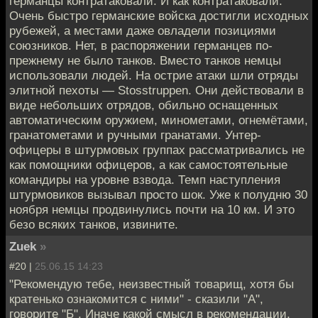
германцы контратаковали. И как контратаковали.
Очень быстро германские войска достигли исходных
рубежей, а местами даже овладели позициями
союзников. Нет, в распоряжении германцев по-
прежнему не было танков. Вместо танков немцы
использовали людей. На острие атаки шли отряды
элитной пехоты — Stosstruppen. Они действовали в
виде небольших отрядов, обильно оснащенных
автоматическим оружием, минометами, огнемётами,
гранатометами и ручными гранатами. Унтер-
офицеры в штурмовых группах рассматривались не
как помощники офицеров, а как самостоятельные
командиры на уровне взвода. Темп наступления
штурмовиков вызывал просто шок. Уже к полудню 30
ноября немцы продвинулись почти на 10 км. И это
безо всяких танков, извините.
Zuek
»
#20 |
25.06.15 14:23
"Рекомендую тебе, неизвестный товарищ, хотя бы
кратенько ознакомится с ними" - сказили "А",
говорите "Б". Иначе какой смысл в рекомендации,