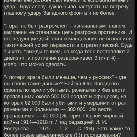
изначально должен был наносить вспомогательный
удар - Брусилову нужно было наступать на встречу
главному удару Западного фронта и не более.
"- враг не был разгромлен" - изначальным планом
кампании не ставилась цель разгрома противника. И
последующие действия командования не позволили
тактический успех перевести в стратегический. Будь
ты хоть трижды гением, но когда тебе поставляют 2
дивизии, а противник разворачивает 3 (или 4) -
мало, что можно сделать.
"- потери врага были меньше, чем у русских" - где
вы взяли такие данные? Войска Юго-Западного
фронта потеряли убитыми, ранеными и без вести
пропавшими около 500 000 солдат и офицеров, из
которых 62 000 были убитыми и умершими от ран,
ранеными и больными — 380 000, без вести
пропавшими — 40 000 (История Первой мировой
войны 1914—1918 гг. / под редакцией И. И.
Ростунова. — 1975. — Т. 2. — С. 204). Есть какие-то
более новые академические (!!!) исследования?