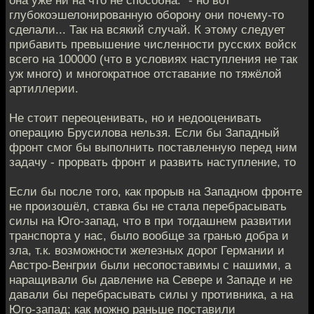
она уже ни на что не способна." - но вот
глубокоэшелонированную оборону они почему-то
сделали... Так на всякий случай. К этому следует
прибавить превышение численности русских войск
всего на 100000 (что в условиях наступления не так
уж много) и многократное отставание по тяжёлой
артиллерии.
Не стоит переоценивать, но и недооценивать
операцию Брусилова нельзя. Если бы Западный
фронт смог бы выполнить поставленную перед ним
задачу - прорвать фронт и развить наступление, то
Если бы после того, как прорыв на Западном фронте
не произошёл, ставка бы не стала перебрасывать
силы на Юго-запад, что в при тогдашнем развитии
транспорта у нас, было вообще за гранью добра и
зла, т.к. возможности железных дорог Германии и
Австро-Венгрии были несопоставимы с нашими, а
наращивали бы давление на Севере и Западе и не
давали бы перебрасывать силы у противника, а на
Юго-запад; как можно раньше поставили