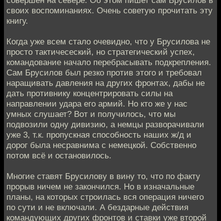
совершён на севере. Об этом пишет сам Брусилов в
своих воспоминаниях. Очень советую прочитать эту
книгу.
Когда уже всем стало очевидно, что у Брусилова не
просто тактичесеский, но стратегический успех,
командование начало перебрасывать подкрепления.
Сам Брусилов был резко против этого и требовал
наращивать давления на других фронтах, дабы не
дать противнику концентрировать силы на
направлении удара его армий. Но кто же у нас
умных слушает? Вот и получилось, что мы
подвозили одну дивизию, а немцы разворачивали
уже 3, т.к. пропускная способность наших ж/д и
дорог была несравнима с немецкой. Собственно
потом всё и остановилось.
Многие ставят Брусилову в вину то, что по факту
прорыв ничем не закончился. Но в изначальные
планы, на которых строилась вся операция ничего
по сути и не включали. А бездарные действия
командующих других фронтов и ставки уже второй