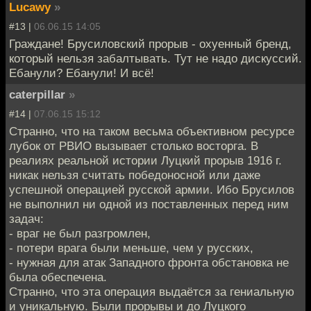
Lucawy
»
#13 |
06.06.15 14:05
Граждане! Брусиловский прорыв - охуенный бренд,
который нельзя забалтывать. Тут не надо дискуссий.
Ебанули? Ебанули! И всё!
caterpillar
»
#14 |
07.06.15 15:12
Странно, что на таком весьма объективном ресурсе
лубок от РВИО вызывает столько восторга. В
реалиях реальной истории Луцкий прорыв 1916 г.
никак нельзя считать победоносной или даже
успешной операцией русской армии. Ибо Брусилов
не выполнил ни одной из поставленных перед ним
задач:
- враг не был разгромлен,
- потери врага были меньше, чем у русских,
- нужная для атак Западного фронта обстановка не
была обеспечена.
Странно, что эта операция выдаётся за гениальную
и уникальную. Были прорывы и до Луцкого