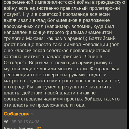
современной империалистской войны в гражданскую
войну есть единственно правильный пролетарский
лозунг". Ну и в советской пропаганде всячески
выпячивали вклад большевиков в разложение
вооруженных сил (например, вспомни, куда был
направлен в конце второго фильма знаменитой
трилогии Максим: как раз в армию!); Балтийский
флот вообще просто-таки символ Революции (вот
еще классическая советская пропагандистская
картина: митинг в начале фильма "Ленин в
Октябре"). Впрочем, с помощью армии рыбку в
мутной водице ловили многие: та же Февральская
революция тоже совершена руками солдат и
матросов - однако теми просто попользовались те,
кто вроде бы как сумел в результате захватить
власть: действия новой власти никак не
соответствовали чаяниям простых бойцов, так что
эта власть не продержалась и года.
Собакевич
»
#6 |
05.06.15 04:38
Кому: Actipro,
#3