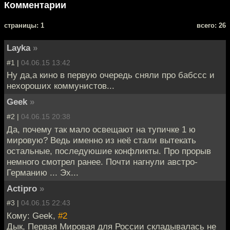
Комментарии
cтраницы: 1
всего: 26
Layka
»
#1 |
04.06.15 13:42
Ну да,а кино в первую очередь сняли про бабссс и
нехороших коммунистов...
Geek
»
#2 |
04.06.15 20:38
Да, почему так мало освещают на тупичке 1 ю
мировую? Ведь именно из неё стали вытекать
остальные, последуюшие конфликты. Про прорыв
немного смотрел ранее. Почти нагнули австро-
Германию ... Эх...
Actipro
»
#3 |
04.06.15 22:43
Кому: Geek,
#2
Дык, Первая Мировая для России складывалась не