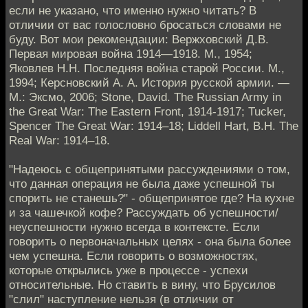
если не указано, что именно нужно читать? В
отличии от вас голословно бросаться словами не
буду. Вот мои рекомендации: Вержховский Д.В.
Первая мировая война 1914—1918. М., 1954;
Яковлев Н.Н. Последняя война старой России. М.,
1994; Керсновский А. А. История русской армии. —
М.: Эксмо, 2006; Stone, David. The Russian Army in
the Great War: The Eastern Front, 1914-1917; Tucker,
Spencer The Great War: 1914–18; Liddell Hart, B.H. The
Real War: 1914–18.
"Надеюсь с общепринятыми рассуждениями о том,
что данная операция не была даже успешной ты
спорить не станешь?" - общепринятое где? На кухне
и за чашечкой кофе? Рассуждать об успешности/
неуспешности нужно всегда в контексте. Если
говорить о первоначальных целях - она была более
чем успешна. Если говорить о возможностях,
которые открылись уже в процессе - успехи
относительные. Но ставить в вину, что Брусилов
"слил" наступление нельзя (в отличии от