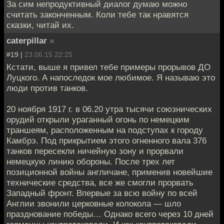
За сим непродуктивный диалог думаю можно
считать законченным. Коли тебе так нравятся
сказки, читай их.
caterpillar
»
#19 |
23.06.15 22:25
Кстати, выше я привел тебе примеры прорывов ДО
Луцкого. А напоследок мое любимое. Я называю это
люди против танков.
20 ноября 1917 г. в 06.20 утра тысячи союзнических
орудий открыли ураганный огонь по немецким
траншеям, расположенным на подступах к городу
Камбрэ. Под прикрытием этого огненного вала 376
танков пересекли ничейную зону и прорвали
немецкую линию обороны. После трех лет
позиционной войны англичане, применив новейшие
технические средства, все же смогли прорвать
Западный фронт. Впервые за всю войну по всей
Англии звонили церковные колокола — шло
празднование победы… Однако всего через 10 дней