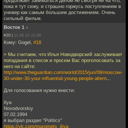
продолжает заниматься делом не смотря ни на что,
пока я тут сижу, и страшно горжусь поступлением в
универ как самым большим достижением. Очень
сильный фильм.
Восток 1
»
#20 |
11.06.15 10:38
Кому: Gogel,
#18
> Мы считаем, что Илья Новодворский заслуживает
попадания в список и просим Вас проголосовать за
него на сайте:
http://www.theguardian.com/world/2015/jun/09/moscow-
30-under-30-your-influential-young-people-altern
...
Для голосования нужно внести:
Ilya
Novodvorskiy
07.02.1994
я выбрал раздел "Politics"
https://vk.com/muromets_iliya