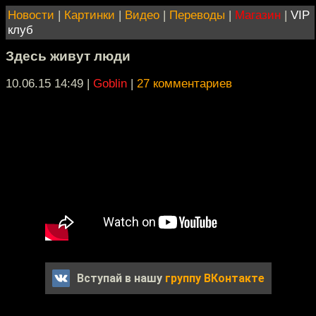
Новости
|
Картинки
|
Видео
|
Переводы
|
Магазин
|
VIP
клуб
Здесь живут люди
10.06.15 14:49
|
Goblin
|
27 комментариев
Вступай в нашу
группу ВКонтакте