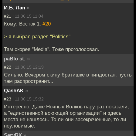
И.Б. Лан
»
#21 |
11.06.15 11:04
Кому: Восток 1,
#20
> я выбрал раздел "Politics"
Там скорее "Media". Тоже проголосовал.
paBlo st.
»
#22 |
11.06.15 12:19
Сильно. Вечером скину братишке в пиндостан, пусть
там распространит...
QashAK
»
#23 |
11.06.15 15:32
Интересно. Даже Ночных Волков пару раз показали,
а "единственной воюющей организации" и здесь
места не нашлось. То ли они засекреченные, то ли
неуловимые.
SeryRX
»