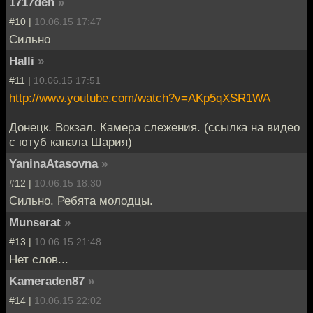
1717den
»
#10 |
10.06.15 17:47
Сильно
Halli
»
#11 |
10.06.15 17:51
http://www.youtube.com/watch?v=AKp5qXSR1WA
Донецк. Вокзал. Камера слежения. (ссылка на видео
с ютуб канала Шария)
YaninaAtasovna
»
#12 |
10.06.15 18:30
Сильно. Ребята молодцы.
Munserat
»
#13 |
10.06.15 21:48
Нет слов...
Kameraden87
»
#14 |
10.06.15 22:02