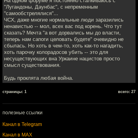
На одном форуме я постоянно сталкиваюсь с
"Лугандоны, Даунбас", с непременным
"самообстрелялися"...
ЧСХ, даже многие нормальные люди заразились
ненавистью -- мол, всех вас под корень. Что тут
сказать? Мечта "а вот дорвались мы до власти,
теперь нам сапоги целовать будете" очевидно не
сбылась. Но хоть в чем-то, хоть как-то нагадить,
хоть парочку колорадосов убить -- это для
несуществующих вна Уркаине нацистов просто
смысл существования.
Будь проклята любая война.
cтраницы: 1
всего: 27
полезные ссылки
Канал в Telegram
Канал в MAX