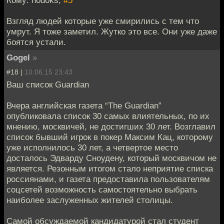
Кому: hodoks,
#5
Взгляд людей которые уже смирились с тем что
умрут. Я тоже заметил. Жутко это все. Они уже даже
боятся устали.
Gogel
»
#18 |
10.06.15 23:43
Ваш список Guardian
Вчера английская газета “The Guardian”
опубликовала список 30 самых влиятельных, по их
мнению, москвичей, не достигших 30 лет. Возглавил
список бывший игрок в покер Максим Кац, которому
уже исполнилось 30 лет, а четвертое место
досталось Эдварду Сноудену, который москвичом не
является. Резонным итогом стало неприятие списка
россиянами, и газета предоставила пользователям
соцсетей возможность самостоятельно выбрать
наиболее заслуженных жителей столицы.
Самой обсуждаемой кандидатурой стал студент