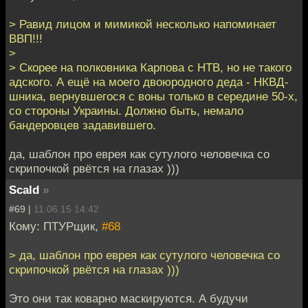
> Равид лицом и мимикой несколько напоминает
ВВП!!!
>
> Скорее на полковника Карпова с НТВ, но не такого
адского. А ещё на моего двоюродного деда - НКВД-
шника, вернувшегося с воны только в середине 50-х,
со стороны Украины. Должно быть, немало
бандеровцев задавившего.
да, шаблон про еврея как сутулого человечка со
скрипочкой рвётся на глазах )))
Scald
»
#69 |
11.06.15 14:42
Кому: ПТУРщик,
#68
> да, шаблон про еврея как сутулого человечка со
скрипочкой рвётся на глазах )))
Это они так коварно маскируются. А будучи