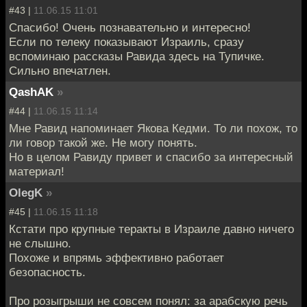
#43 |
11.06.15 11:01
Спасибо! Очень познавательно и интересно!
Если по телеку показывают Израиль, сразу
вспоминаю рассказы Равида здесь на Тупичке.
Сильно впечатлен.
QashAK
»
#44 |
11.06.15 11:14
Мне Равид напоминает Якова Кедми. То ли похож, то
ли говор такой же. Не могу понять.
Но в целом Равиду привет и спасибо за интересный
материал!
OlegK
»
#45 |
11.06.15 11:18
Кстати про крупные теракты в Израиле давно ничего
не слышно.
Похоже и впрямь эффективно работает
безопасность.
Про розыгрыши не совсем понял: за арабскую речь