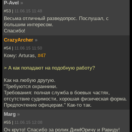
P-Avel
»
#53 |
11.06.15 11:48
Весьма отличный разведопрос. Послушал, с
большим интересом.
Спасибо!
CrazyArcher
»
#54 |
11.06.15 11:50
Кому: Arturas,
#47
> А как попадают на подобную работу?
Как на любую другую.
"Требуются охранники.
Требования: полная служба в боевых частях,
отсутствие судимости, хорошая физическая форма.
Предпочтение офицерам." Как-то так.
Marg
»
#55 |
11.06.15 12:08
Оч круто! Спасибо за ролик ДимЮричу и Равиду!