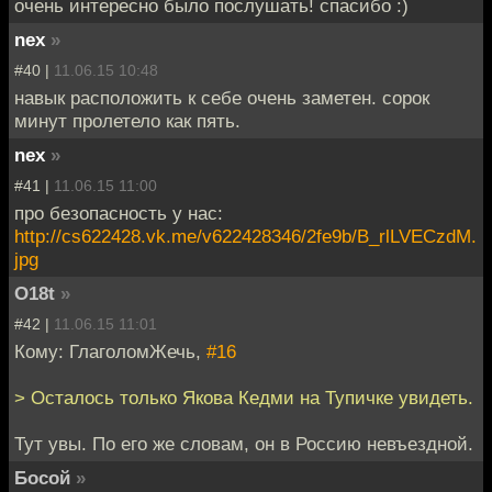
очень интересно было послушать! спасибо :)
nex
»
#40 |
11.06.15 10:48
навык расположить к себе очень заметен. сорок
минут пролетело как пять.
nex
»
#41 |
11.06.15 11:00
про безопасность у нас:
http://cs622428.vk.me/v622428346/2fe9b/B_rlLVECzdM.
jpg
O18t
»
#42 |
11.06.15 11:01
Кому: ГлаголомЖечь,
#16
> Осталось только Якова Кедми на Тупичке увидеть.
Тут увы. По его же словам, он в Россию невъездной.
Босой
»