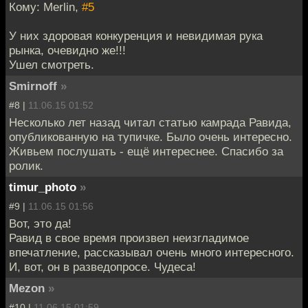
Кому: Merlin,
#5
У них здоровая конкуренция и невидимая рука
рынка, очевидно же!!!
Ушел смотреть.
Smirnoff
»
#8 |
11.06.15 01:52
Несколько лет назад читал статью камрада Равида,
опубликованную на тупичке. Было очень интересно.
Живьем послушать - ещё интереснее. Спасибо за
ролик.
timur_photo
»
#9 |
11.06.15 01:56
Вот, это да!
Равид в свое время произвел неизгладимое
впечатление, рассказывал очень много интересного.
И, вот, он в разведопросе. Чудеса!
Mezon
»
#10 |
11.06.15 01:59