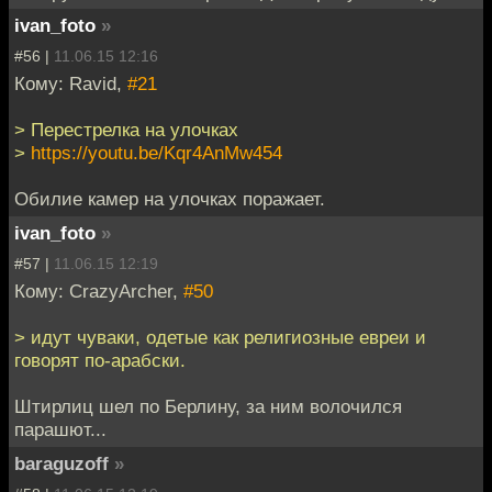
ivan_foto
»
#56 |
11.06.15 12:16
Кому: Ravid,
#21
> Перестрелка на улочках
>
https://youtu.be/Kqr4AnMw454
Обилие камер на улочках поражает.
ivan_foto
»
#57 |
11.06.15 12:19
Кому: CrazyArcher,
#50
> идут чуваки, одетые как религиозные евреи и
говорят по-арабски.
Штирлиц шел по Берлину, за ним волочился
парашют...
baraguzoff
»