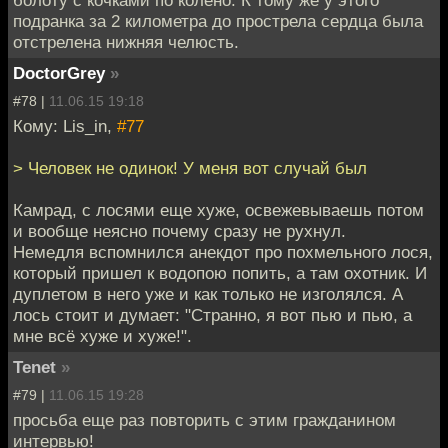
болоту с кочками по колено. К тому же у этого
подранка за 2 километра до прострела сердца была
отстрелена нижняя челюсть.
DoctorGrey
»
#78 |
11.06.15 19:18
Кому: Lis_in,
#77
> Человек не одинок! У меня вот случай был
Камрад, с лосями еще хуже, освежевываешь потом
и вообще неясно почему сразу не рухнул.
Немедля вспомнился анекдот про похмельного лося,
который пришел к водопою попить, а там охотник. И
дуплетом в него уже и как только не изголялся. А
лось стоит и думает: "Странно, я вот пью и пью, а
мне всё хуже и хуже!".
Tenet
»
#79 |
11.06.15 19:28
просьба еще раз повторить с этим гражданином
интервью!