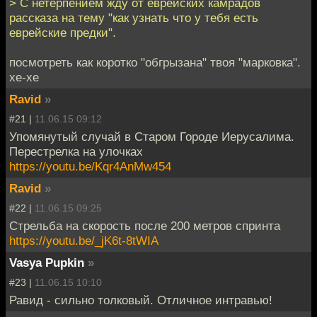
> С нетерпением жду от еврейских камрадов
рассказа на тему "как узнать что у тебя есть
еврейские предки".
посмотреть как коротко "обгрызана" твоя "марковка".
хе-хе
Ravid
»
#21 |
11.06.15 09:12
Упомянутый случай в Старом Городе Иерусалима.
Перестрелка на улочках
https://youtu.be/Kqr4AnMw454
Ravid
»
#22 |
11.06.15 09:25
Стрельба на скорость после 200 метров спринта
https://youtu.be/_jK6t-8tWIA
Vasya Pupkin
»
#23 |
11.06.15 10:10
Равид - сильно толковый. Отличное интравью!