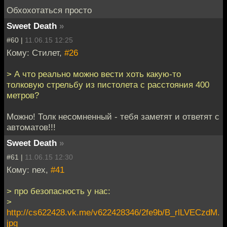
Обхохотаться просто
Sweet Death
»
#60 |
11.06.15 12:25
Кому: Стилет,
#26
> А что реально можно вести хоть какую-то
толковую стрельбу из пистолета с расстояния 400
метров?
Можно! Толк несомненный - тебя заметят и ответят с
автоматов!!!
Sweet Death
»
#61 |
11.06.15 12:30
Кому: nex,
#41
> про безопасность у нас:
>
http://cs622428.vk.me/v622428346/2fe9b/B_rlLVECzdM.
jpg