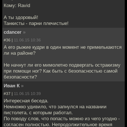
Кому: Ravid
А ты здоровый!
Танкисты - парни плечистые!
cdancer
»
#36 |
11.06.15 10:36
А его рыжие кудри в один момент не примелькаются
ли на районе?
Не начнут ли его мимолетно подвергать остракизму
при помощи ног? Как быть с безопасностью самой
безопасности?
Иван К
»
#37 |
11.06.15 10:39
Интересная беседа.
Немножко удивило, что запнулся на названии
пистолета, с которым работал.
По поводу слов, что попасть можно из чего угодно -
согласен полностью. Непродолжительное время