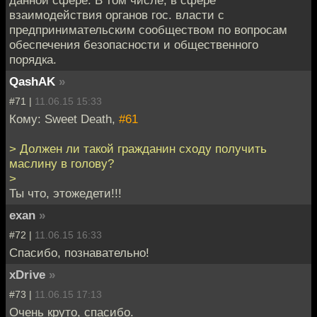
взаимодействия органов гос. власти с
предпринимательским сообществом по вопросам
обеспечения безопасности и общественного
порядка.
QashAK
»
#71 |
11.06.15 15:33
Кому: Sweet Death,
#61
> Должен ли такой гражданин сходу получить
маслину в голову?
>
Ты что, этожедети!!!
exan
»
#72 |
11.06.15 16:33
Спасибо, познавательно!
xDrive
»
#73 |
11.06.15 17:13
Очень круто, спасибо.