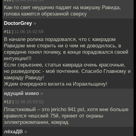
Как-то свет неудачно падает на макушку Равида,
голова кажется обрезанной сверху
DoctorGrey
»
#11 |
11.06.15 02:59
В начале ролика порадовался, что с камрадом
Равидом мне спорить ни о чем не доводилось, в
середине понял почему, в конце порадовался своей
интуиции!!!
Если серьезнее, статьи камрада очень красочные,
но разведопрос - моё почтение. Спасибо Главному и
камраду Равиду!
Ждем очередного визита на Израильщину!
идущий мимо
»
#12 |
11.06.15 03:52
Пластиковый – это jericho 941 psl, хотя мне больше
нравился чешский 75й, привет от охраны
эллектрокомпании, комрад
лёхаДВ
»