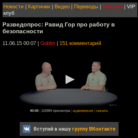
Новости
|
Картинки
|
Видео
|
Переводы
|
Магазин
|
VIP
клуб
Разведопрос: Равид Гор про работу в
безопасности
11.06.15 00:07
|
Goblin
|
151 комментарий
40:06
|
116984 просмотра
|
аудиоверсия
|
скачать
Вступай в нашу
группу ВКонтакте