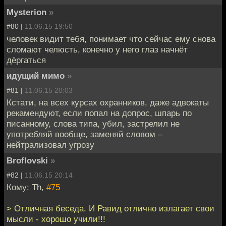
Mysterion
»
#80 |
11.06.15 19:50
человек видит тебя, понимает что сейчас ему снова
сломают челюсть, конечно у него глаз начнёт
дёргаться
идущий мимо
»
#81 |
11.06.15 20:03
Кстати, на всех курсах охранников, даже адвокаты
рекамендуют, если попал на допрос, шпарь по
писанному, слова типа, убил, застрелил не
употребляй вообще, заменяй словом –
нейтрализовал угрозу
Broflovski
»
#82 |
11.06.15 20:14
Кому: Th,
#75
> Отличная беседа. И Равид отлично излагает свои
мысли - хорошо учили!!!