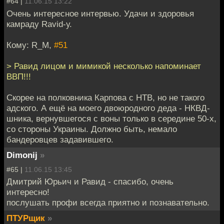
#64 |
11.06.15 13:22
Очень интересное интервью. Удачи и здоровья
камраду Ravid-у.
Кому: R_M,
#51
> Равид лицом и мимикой несколько напоминает
ВВП!!!
Скорее на полковника Карпова с НТВ, но не такого
адского. А ещё на моего двоюродного деда - НКВД-
шника, вернувшегося с воны только в середине 50-х,
со стороны Украины. Должно быть, немало
бандеровцев задавившего.
Dimonij
»
#65 |
11.06.15 13:45
Дмитрий Юрьич и Равид - спасибо, очень
интересно!
послушать профи всегда приятно и познавательно.
ПТУРщик
»