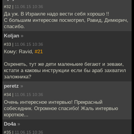
#32 |
11.06.15 10:36
Да уж. В Израиле надо вести себя хорошо !!
С большим интересом посмотрел, Равид, Димюрич,
спасибо.
Koljan
»
#33 |
11.06.15 10:36
Кому: Ravid,
#21
Охренеть, тут же дети маленькие бегают и зеваки,
кстати а каковы инструкции если бы араб захватил
заложника?
peretz
»
#34 |
11.06.15 10:36
Очень интересное интервью! Прекрасный
собеседник. Огромное спасибо! Жаль интервью
короткое...
Do4a
»
#35 |
11.06.15 10:36