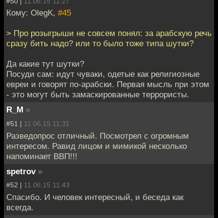
#50 |
11.06.15 11:27
Кому: OlegK,
#45
> Про розыгрыши не совсем понял: за арабскую речь
сразу бить надо? или то было тоже типа шутки?
Да какие тут шутки?
Посуди сам: идут чуваки, одетые как религиозные
евреи и говорят по-арабски. Первая мысль при этом
- это могут быть замаскированные террористы.
R_M
»
#51 |
11.06.15 11:31
Разведопрос отличный. Посмотрел с огромным
интересом. Равид лицом и мимикой несколько
напоминает ВВП!!!
spetrov
»
#52 |
11.06.15 11:43
Спасибо. И человек интересный, и беседа как
всегда.