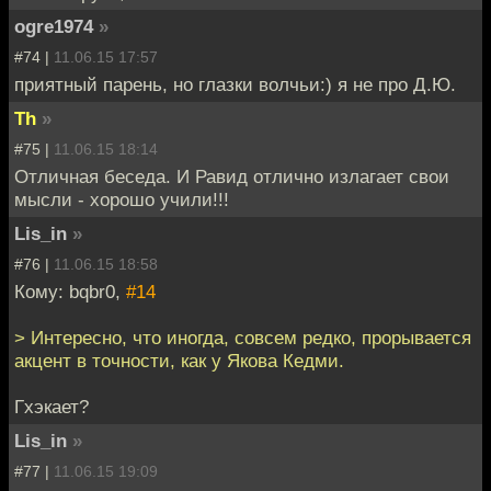
ogre1974
»
#74 |
11.06.15 17:57
приятный парень, но глазки волчьи:) я не про Д.Ю.
Th
»
#75 |
11.06.15 18:14
Отличная беседа. И Равид отлично излагает свои
мысли - хорошо учили!!!
Lis_in
»
#76 |
11.06.15 18:58
Кому: bqbr0,
#14
> Интересно, что иногда, совсем редко, прорывается
акцент в точности, как у Якова Кедми.
Гхэкает?
Lis_in
»
#77 |
11.06.15 19:09