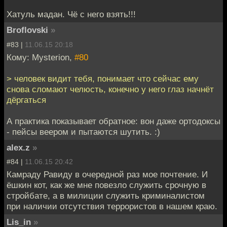
Хатуль мадан. Чё с него взять!!!
Broflovski
»
#83 |
11.06.15 20:18
Кому: Mysterion,
#80
> человек видит тебя, понимает что сейчас ему
снова сломают челюсть, конечно у него глаз начнёт
дёргаться
А практика показывает обратное: вон даже ортодоксы
- пейсы веером и пытаются шутить. :)
alex.z
»
#84 |
11.06.15 20:42
Камраду Равиду в очередной раз мое почтение. И
ёшкин кот, как же мне повезло служить срочную в
стройбате, а в милиции служить криминалистом
при наличии отсутствия террористов в нашем краю.
Lis_in
»