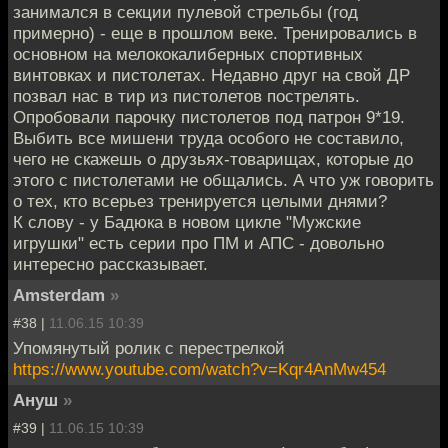
занимался в секции пулевой стрельбы (год
примерно) - еще в прошлом веке. Тренировались в
основном на мелококалиберных спортивных
винтовках и пистолетах. Недавно друг на свой ДР
позвал нас в тир из пистолетов пострелять.
Опробовали парочку пистолетов под патрон 9*19.
Выбить все мишени труда особого не составило,
чего не скажешь о друзьях-товарищах, которые до
этого с пистолетами не общались. А что уж говорить
о тех, кто всерьез тренируется целыми днями?
К слову - у Бадюка в новом цикле "Мужские
игрушки" есть серии про ПМ и АПС - довольно
интересно рассказывает.
Amsterdam
»
#38 |
11.06.15 10:39
Упомянутый ролик с перестрелкой
https://www.youtube.com/watch?v=Kqr4AnMw454
Ануш
»
#39 |
11.06.15 10:39