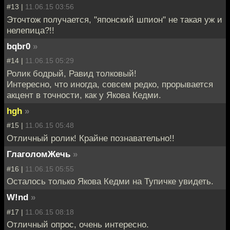
#13 |
11.06.15 03:56
Эточтож получается, "японский шпион" не такая уж и
нелепица?!!
bqbr0
»
#14 |
11.06.15 05:29
Ролик бодрый, Равид толковый!
Интересно, что иногда, совсем редко, прорывается
акцент в точности, как у Якова Кедми.
hgh
»
#15 |
11.06.15 05:48
Отличный ролик! Крайне познавательно!!
ГлаголомЖечь
»
#16 |
11.06.15 05:55
Осталось только Якова Кедми на Тупичке увидеть.
W!nd
»
#17 |
11.06.15 08:18
Отличный опрос, очень интересно.