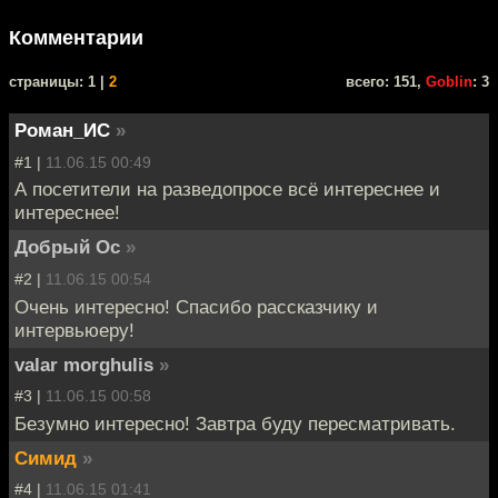
Комментарии
cтраницы: 1 |
2
всего: 151,
Goblin
: 3
Роман_ИС
»
#1 |
11.06.15 00:49
А посетители на разведопросе всё интереснее и
интереснее!
Добрый Ос
»
#2 |
11.06.15 00:54
Очень интересно! Спасибо рассказчику и
интервьюеру!
valar morghulis
»
#3 |
11.06.15 00:58
Безумно интересно! Завтра буду пересматривать.
Симид
»
#4 |
11.06.15 01:41