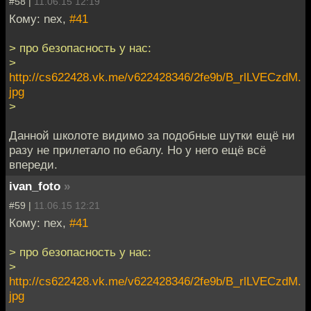
#58 |
11.06.15 12:19
Кому: nex,
#41
> про безопасность у нас:
>
http://cs622428.vk.me/v622428346/2fe9b/B_rlLVECzdM.
jpg
>
Данной школоте видимо за подобные шутки ещё ни
разу не прилетало по ебалу. Но у него ещё всё
впереди.
ivan_foto
»
#59 |
11.06.15 12:21
Кому: nex,
#41
> про безопасность у нас:
>
http://cs622428.vk.me/v622428346/2fe9b/B_rlLVECzdM.
jpg