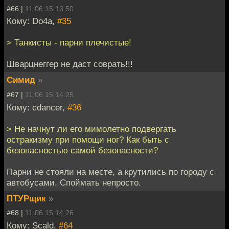
#66 |
11.06.15 13:50
Кому: Do4a,
#35
> Танкисты - парни плечистые!
Шварцнеггер не даст соврать!!!
Симид
»
#67 |
11.06.15 14:25
Кому: cdancer,
#36
> Не начнут ли его мимолетно подвергать
остракизму при помощи ног? Как быть с
безопасностью самой безопасности?
Парни не стояли на месте, а крутились по городу с
автобусами. Споймать непросто.
ПТУРщик
»
#68 |
11.06.15 14:26
Кому: Scald,
#64