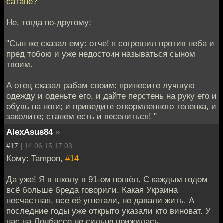
сатане?
Не, тогда по-другому:
"Сын же сказал ему: отче! я согрешил против неба и
пред тобою и уже недостоин называться сыном
твоим.
А отец сказал рабам своим: принесите лучшую
одежду и оденьте его, и дайте перстень на руку его и
обувь на ноги; и приведите откормленного теленка, и
заколите; станем есть и веселиться! "
AlexAsus84
»
#17 |
14.06.15 17:03
Кому: Tampon,
#14
Да уже! Я в школу в 91-ом пошёл. С каждым годом
всё больше бреда говорили. Какая Украина
несчастная, все её угнетали, не давали жить. А
последние годы уже открыто указали кто виноват. У
нас на Донбассе не сильно прижилась