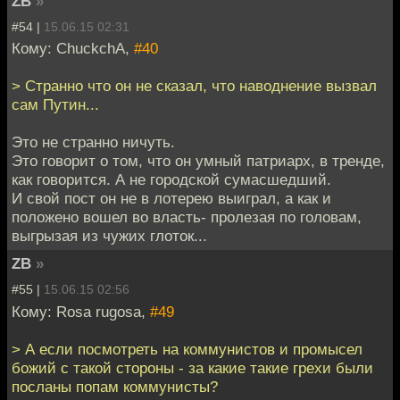
ZB
»
#54 |
15.06.15 02:31
Кому: ChuckchA,
#40
> Странно что он не сказал, что наводнение вызвал
сам Путин...
Это не странно ничуть.
Это говорит о том, что он умный патриарх, в тренде,
как говорится. А не городской сумасшедший.
И свой пост он не в лотерею выиграл, а как и
положено вошел во власть- пролезая по головам,
выгрызая из чужих глоток...
ZB
»
#55 |
15.06.15 02:56
Кому: Rosa rugosa,
#49
> А если посмотреть на коммунистов и промысел
божий с такой стороны - за какие такие грехи были
посланы попам коммунисты?