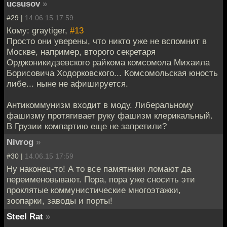
ucsusov
»
#29 |
14.06.15 17:59
Кому: graytiger,
#13
Просто они уверены, что никто уже не вспомнит в
Москве, например, второго секретаря
Орджоникидзевского райкома комсомола Михаила
Борисовича Ходорковского... Комсомольская юность
либе... ныне не афишируется.
Антикоммунизм входит в моду. Либеральному
фашизму протягивает руку фашизм клерикальный.
В Грузии компартию еще не запретили?
Nivrog
»
#30 |
14.06.15 17:59
Ну наконец-то! А то все памятники ломают да
переименовывают. Пора, пора уже сносить эти
проклятые коммунистические многоэтажки,
зоопарки, заводы и порты!
Steel Rat
»