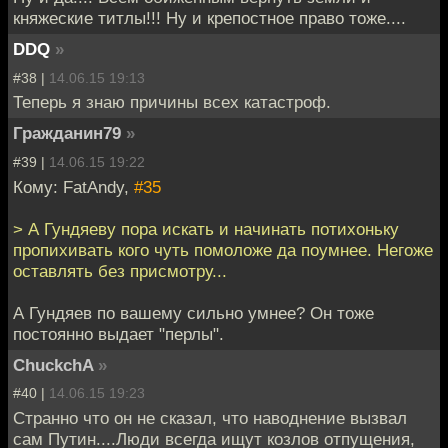
княжеские титлы!!! Ну и крепостное право тоже....
DDQ
»
#38 |
14.06.15 19:13
Теперь я знаю причины всех катастроф.
Гражданин79
»
#39 |
14.06.15 19:22
Кому: FatAndy,
#35
> А Гундяеву пора искать и начинать потихоньку
пропихивать кого чуть помоложе да поумнее. Негоже
оставлять без присмотру...
А Гундяев по вашему сильно умнее? Он тоже
постоянно выдает "перлы".
ChuckchA
»
#40 |
14.06.15 19:23
Странно что он не сказал, что наводнение вызвал
сам Путин....Люди всегда ищут козлов отпущения,