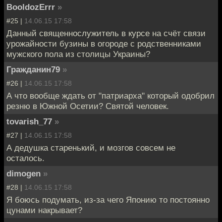
BooldozErrr
»
#25 |
14.06.15 17:58
Данный священнослужитель в курсе на счёт связи
урожайности бузины в огороде с родственниками
мужского пола из столицы Украины?
Гражданин79
»
#26 |
14.06.15 17:58
А что вообще ждать от "патриарха" который одобрил
резню в Южной Осетии? Святой человек.
tovarish_77
»
#27 |
14.06.15 17:58
А дедушка старенький, и мозгов совсем не
осталось.
dimogen
»
#28 |
14.06.15 17:58
Я боюсь подумать, из-за чего Японию то постоянно
цунами накрывает?