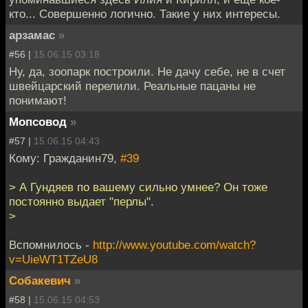
кто... Совершенно логично. Такие у них интересы.
арзамас
»
#56 |
15.06.15 03:18
Ну, да, зоопарк построили. Не дачу себе, не в счет
швейцарский перелили. Реальные пацаны не
понимают!
Мопсовод
»
#57 |
15.06.15 04:43
Кому: Гражданин79,
#39
> А Гундяев по вашему сильно умнее? Он тоже
постоянно выдает "перлы".
>
Вспомнилось -
http://www.youtube.com/watch?
v=UieWT1TZeU8
Собакевич
»
#58 |
15.06.15 04:53