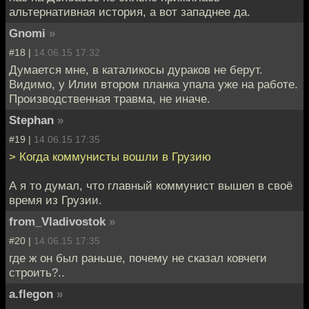
альтернативная история, а вот западнее да.
Gnomi
»
#18 |
14.06.15 17:32
Думается мне, в каталикосы дураков не берут.
Видимо, у Илии втором планка упала уже на работе.
Производственная травма, не иначе.
Stephan
»
#19 |
14.06.15 17:35
> Когда коммунисты вошли в Грузию
А я то думал, что главный коммунист вышел в своё
время из Грузии.
from_Vladivostok
»
#20 |
14.06.15 17:35
где ж он был раньше, почему не сказал ковчеги
строить?..
a.flegon
»