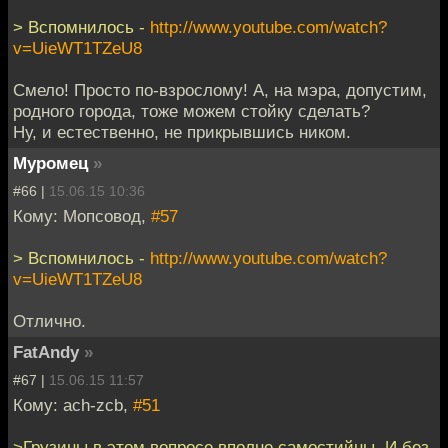
> Вспомнилось -
http://www.youtube.com/watch?
v=UieWT1TZeU8
Смело! Просто по-взрослому! А, на мэра, допустим,
родного города, тоже можем стойку сделать?
Ну, и естественно, не прикрывшись ником.
Муромец
»
#66 |
15.06.15 10:36
Кому: Мопсовод,
#57
> Вспомнилось -
http://www.youtube.com/watch?
v=UieWT1TZeU8
Отлично.
FatAndy
»
#67 |
15.06.15 11:57
Кому: ach-zcb,
#51
>Грузины в этом вопросе вполне самостийны. И без