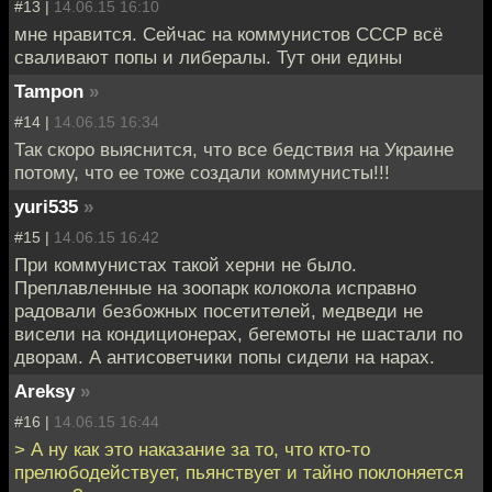
#13 |
14.06.15 16:10
мне нравится. Сейчас на коммунистов СССР всё
сваливают попы и либералы. Тут они едины
Tampon
»
#14 |
14.06.15 16:34
Так скоро выяснится, что все бедствия на Украине
потому, что ее тоже создали коммунисты!!!
yuri535
»
#15 |
14.06.15 16:42
При коммунистах такой херни не было.
Преплавленные на зоопарк колокола исправно
радовали безбожных посетителей, медведи не
висели на кондиционерах, бегемоты не шастали по
дворам. А антисоветчики попы сидели на нарах.
Areksy
»
#16 |
14.06.15 16:44
> А ну как это наказание за то, что кто-то
прелюбодействует, пьянствует и тайно поклоняется