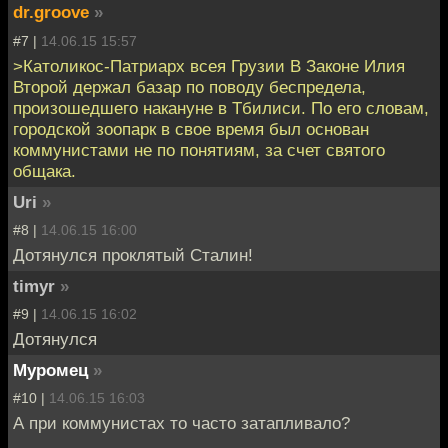
dr.groove
»
#7 |
14.06.15 15:57
>Католикос-Патриарх всея Грузии В Законе Илия
Второй держал базар по поводу беспредела,
произошедшего накануне в Тбилиси. По его словам,
городской зоопарк в свое время был основан
коммунистами не по понятиям, за счет святого
общака.
Uri
»
#8 |
14.06.15 16:00
Дотянулся проклятый Сталин!
timyr
»
#9 |
14.06.15 16:02
Дотянулся
Муромец
»
#10 |
14.06.15 16:03
А при коммунистах то часто затапливало?