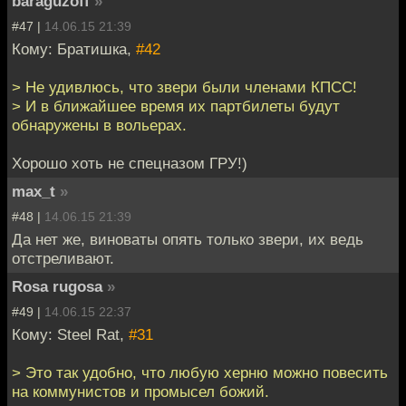
baraguzoff
»
#47 |
14.06.15 21:39
Кому: Братишка,
#42
> Не удивлюсь, что звери были членами КПСС!
> И в ближайшее время их партбилеты будут
обнаружены в вольерах.
Хорошо хоть не спецназом ГРУ!)
max_t
»
#48 |
14.06.15 21:39
Да нет же, виноваты опять только звери, их ведь
отстреливают.
Rosa rugosa
»
#49 |
14.06.15 22:37
Кому: Steel Rat,
#31
> Это так удобно, что любую херню можно повесить
на коммунистов и промысел божий.