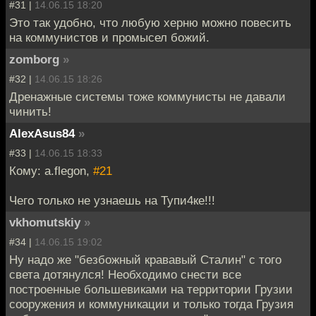
#31 |
14.06.15 18:20
Это так удобно, что любую херню можно повесить
на коммунистов и промысел божий.
zomborg
»
#32 |
14.06.15 18:26
Дренажные системы тоже коммунисты не давали
чинить!
AlexAsus84
»
#33 |
14.06.15 18:33
Кому: a.flegon,
#21
Чего только не узнаешь на Тупи4ке!!!
vkhomutskiy
»
#34 |
14.06.15 19:02
Ну надо же "безбожный крававый Сталин" с того
света дотянулся! Необходимо снести все
построенные большевиками на территории Грузии
сооружения и коммуникации и только тогда Грузия