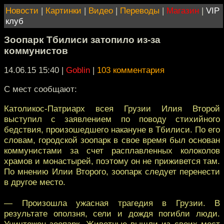
Новости
|
Картинки
|
Видео
|
Переводы
|
Магазин
|
VIP
клуб
Зоопарк Тбилиси затопило из-за
коммунистов
14.06.15 15:40
|
Goblin
|
103 комментария
С мест сообщают:
Католикос-Патриарх всея Грузии Илия Второй
выступил с заявлением по поводу стихийного
бедствия, произошедшего накануне в Тбилиси. По его
словам, городской зоопарк в свое время был основан
коммунистами за счет расплавленных колоколов
храмов и монастырей, поэтому он не приживется там.
По мнению Илии Второго, зоопарк следует перенести
в другое место.
— Произошла ужасная трагедия в Грузии. В
результате оползня, сели и дождя погибли люди.
Уничтожен зоопарк. Животные вышли из своих мест