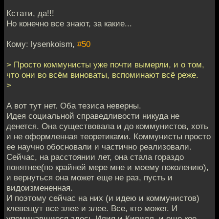
Кстати, да!!!
Но конечно все знают, за какие...
Кому: lysenkoism,
#50
> Просто коммунисты уже почти вымерли, и о том,
что они во всём виноваты, вспоминают всё реже.
>
А вот тут нет. Оба тезиса неверны.
Идея социальной справедливости никуда не
денется. Она существовала и до коммунистов, хоть
и не оформленная теоретиками. Коммунисты просто
ее научно обосновали и частично реализовали.
Сейчас, на расстоянии лет, она стала гораздо
понятнее(по крайней мере мне и моему поколению),
и вернуться она может еще не раз, пусть и
видоизмененная.
И поэтому сейчас на них (и идею и коммунистов)
клевещут все злее и злее. Все, кто может. И
упоминавшиеся здесь Илия и Кирилл, и еще кое-