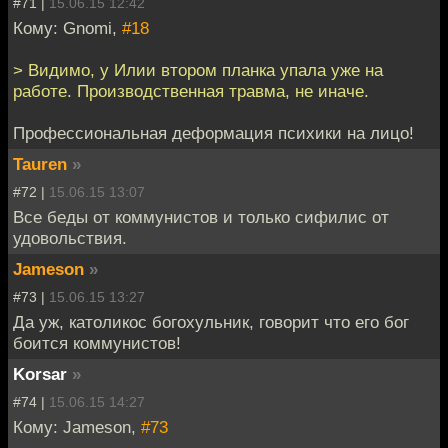
#71 |
15.06.15 12:42
Кому: Gnomi,
#18
> Видимо, у Илии втором планка упала уже на
работе. Производственная травма, не иначе.
Профессиональная деформация психики на лицо!
Tauren
»
#72 |
15.06.15 13:07
Все беды от коммунистов и только сифилис от
удовольствия.
Jameson
»
#73 |
15.06.15 13:27
Да уж, католикос богохульник, говорит что его бог
боится коммунистов!
Korsar
»
#74 |
15.06.15 14:27
Кому: Jameson,
#73