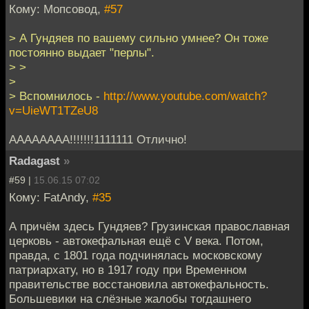
Кому: Мопсовод,
#57
> А Гундяев по вашему сильно умнее? Он тоже
постоянно выдает "перлы".
> >
>
> Вспомнилось -
http://www.youtube.com/watch?
v=UieWT1TZeU8
АААААААА!!!!!!!1111111 Отлично!
Radagast
»
#59 |
15.06.15 07:02
Кому: FatAndy,
#35
А причём здесь Гундяев? Грузинская православная
церковь - автокефальная ещё с V века. Потом,
правда, с 1801 года подчинялась московскому
патриархату, но в 1917 году при Временном
правительстве восстановила автокефальность.
Большевики на слёзные жалобы тогдашнего