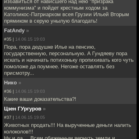
избавиться от нависшего над нею "призрака
коммунизма" и пойдет крестным ходом за
Католикос-Патриархом всея Грузии Ильей Вторым
прямиком в серую унылую благодать!
FatAndy
»
#35 |
14.06.15 19:03
Пора, пора дедушке Илье на пенсию,
государственную, персональную. А Гундяеву пора
искать и начинать потихоньку пропихивать кого чуть
помоложе да поумнее. Негоже оставлять без
присмотру...
Нико
»
#36 |
14.06.15 19:03
Какие ваши доказательства?!
Цзен ГУргуров
»
#37 |
14.06.15 19:05
Животных продать!!! На вырученные деньги налить
колоколов!!!
Ну и да.... Всем обиженным вернуть земли и