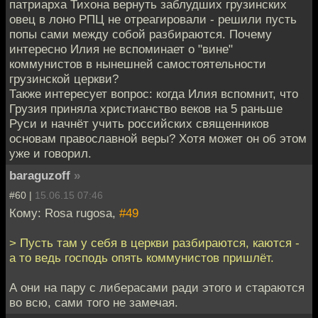
патриарха Тихона вернуть заблудших грузинских
овец в лоно РПЦ не отреагировали - решили пусть
попы сами между собой разбираются. Почему
интересно Илия не вспоминает о "вине"
коммунистов в нынешней самостоятельности
грузинской церкви?
Также интересует вопрос: когда Илия вспомнит, что
Грузия приняла христианство веков на 5 раньше
Руси и начнёт учить российских священников
основам православной веры? Хотя может он об этом
уже и говорил.
baraguzoff
»
#60 |
15.06.15 07:46
Кому: Rosa rugosa,
#49
> Пусть там у себя в церкви разбираются, каются -
а то ведь господь опять коммунистов пришлёт.
А они на пару с либерасами ради этого и стараются
во всю, сами того не замечая.