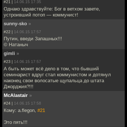
#21 |
14.06.15 17:35
Однако здравствуйте: Бог в ветхом завете,
устроивший потоп — коммунист!
sunny-sko
»
#22 |
14.06.15 17:57
Путин, введи Запашных!!!
© Натаныч
gimli
»
#23 |
14.06.15 17:57
А быть может всё дело в том, что бывший
семинарист вдруг стал коммунистом и дотянул
наконец свои волосатые щупальца до штата
Джорджия?!!!
McAlastair
»
#24 |
14.06.15 17:58
Кому: a.flegon,
#21
Это пять!!!