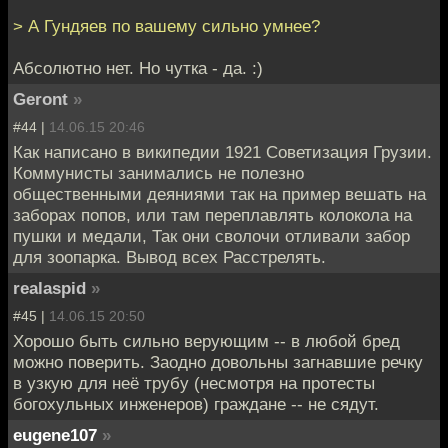
> А Гундяев по вашему сильно умнее?
Абсолютно нет. Но чутка - да. :)
Geront
»
#44 |
14.06.15 20:46
Как написано в википедии 1921 Советизация Грузии.
Коммунисты занимались не полезно
общественными деяниями так на пример вешать на
заборах попов, или там переплавлять колокола на
пушки и медали, Так они сволочи отливали забор
для зоопарка. Вывод всех Расстрелять.
realaspid
»
#45 |
14.06.15 20:50
Хорошо быть сильно верующим -- в любой бред
можно поверить. Заодно довольны загнавшие речку
в узкую для неё трубу (несмотря на протесты
богохульных инженеров) граждане -- не сядут.
eugene107
»