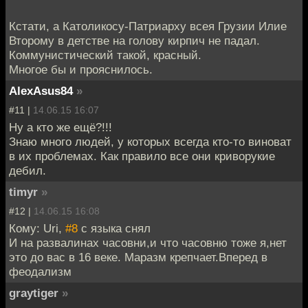
Кстати, а Католикосу-Патриарху всея Грузии Илие
Второму в детстве на голову кирпич не падал.
Коммунистический такой, красный.
Многое бы и прояснилось.
AlexAsus84
»
#11 |
14.06.15 16:07
Ну а кто же ещё?!!!
Знаю много людей, у которых всегда кто-то виноват
в их проблемах. Как правило все они криворукие
дебил.
timyr
»
#12 |
14.06.15 16:08
Кому: Uri,
#8
с языка снял
И на развалинах часовни,и что часовню тоже я,нет
это до вас в 16 веке. Маразм крепчает.Вперед в
феодализм
graytiger
»