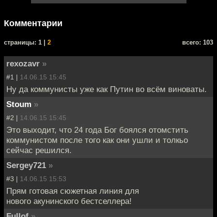
Комментарии
cтраницы: 1 |
2
всего: 103
rexozavr
»
#1 |
14.06.15 15:45
Ну да коммунисты уже как Путин во всём виноваты.
Stoum
»
#2 |
14.06.15 15:45
Это выходит, что 24 года Бог боялся отомстить
коммунистом после того как они ушли и толкьо
сейчас решился.
Sergey721
»
#3 |
14.06.15 15:53
Прям готовая сюжетная линия для
нового акунинского бестселлера!
Fullof
»