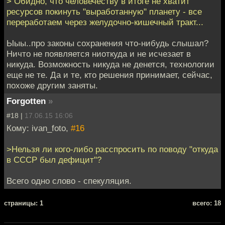
> Обидно, что человечеству в итоге не хватит
ресурсов покинуть "выработанную" планету - все
переработаем через желудочно-кишечный тракт...
Ыыы..про законы сохранения что-нибудь слышал?
Ничто не появляется ниоткуда и не исчезает в
никуда. Возможность никуда не денется, технологии
еще не те. Да и те, кто решения принимает, сейчас,
похоже другим заняты.
Forgotten
»
#18 |
17.06.15 16:06
Кому: ivan_foto,
#16
>Нельзя ли кого-либо расспросить по поводу "откуда
в СССР был дефицит"?
Всего одно слово - спекуляция.
cтраницы: 1
всего: 18