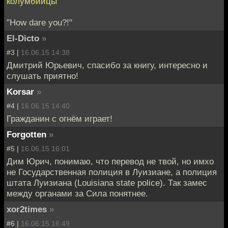
колумбийцы
"How dare you?!"
El-Dicto
»
#3 |
16.06.15 14:38
Дмитрий Юрьевич, спасибо за книгу, интересно и
слушать приятно!
Korsar
»
#4 |
16.06.15 14:40
Гражданин с огнём играет!
Forgotten
»
#5 |
16.06.15 16:01
Дим Юрич, понимаю, что перевод не твой, но имхо
не Государственная полиция в Луизиане, а полиция
штата Луизиана (Louisiana state police). Так замес
между органами за Сила понятнее.
xor2times
»
#6 |
16.06.15 16:49