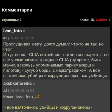
Комментарии
cтраницы: 1
всего: 18,
Goblin
: 1
ivan_foto
»
#1 |
16.06.15 13:20
Прослушивая книгу, долго думал: что-то не так, но
что?
И тут понял: США потребляет сотни тонн наркоты, но
все упоминаемые граждане США (ну кроме, быть
может, вскользь упоминаемых парикмахерш и
пилотов) - сугубо борцы с наркотрафиком. А все
взяточники, убийцы и коррупционеры - колумбийцы.
aksbkanareika
»
#2 |
16.06.15 13:53
Кому: ivan_foto,
#1
> все взяточники, убийцы и коррупционеры -