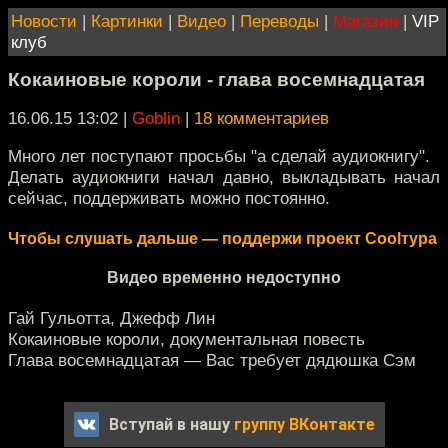
Новости
|
Картинки
|
Видео
|
Переводы
|
Магазин
|
VIP
клуб
Кокаиновые короли - глава восемнадцатая
16.06.15 13:02
|
Goblin
|
18 комментариев
Много лет поступают просьбы "а сделай аудиокнигу".
Делать аудиокниги начал давно, выкладывать начал
сейчас, поддерживать можно постоянно.
Чтобы слушать дальше — поддержи проект Coolтура
Видео временно недоступно
Гай Гульотта, Джефф Лин
Кокаиновые короли, документальная повесть
Глава восемнадцатая — Вас требует дядюшка Сэм
Вступай в нашу
группу ВКонтакте