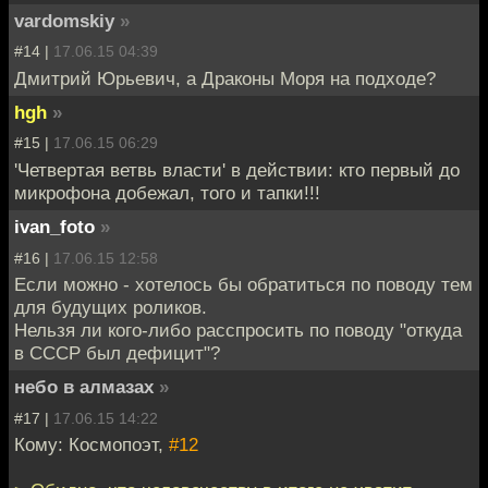
vardomskiy
»
#14 |
17.06.15 04:39
Дмитрий Юрьевич, а Драконы Моря на подходе?
hgh
»
#15 |
17.06.15 06:29
'Четвертая ветвь власти' в действии: кто первый до
микрофона добежал, того и тапки!!!
ivan_foto
»
#16 |
17.06.15 12:58
Если можно - хотелось бы обратиться по поводу тем
для будущих роликов.
Нельзя ли кого-либо расспросить по поводу "откуда
в СССР был дефицит"?
небо в алмазах
»
#17 |
17.06.15 14:22
Кому: Космопоэт,
#12