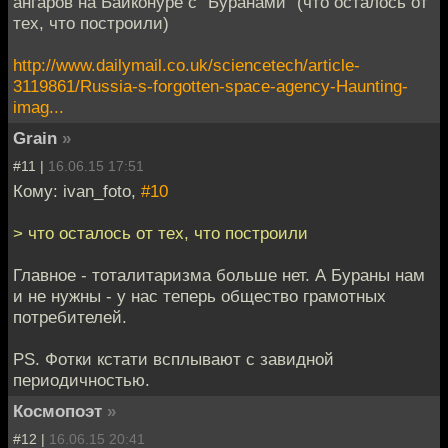
ангаров на Байконуре с "Буранами" (что осталось от
тех, что построили)
http://www.dailymail.co.uk/sciencetech/article-
3119861/Russia-s-forgotten-space-agency-Haunting-
imag...
Grain
»
#11 |
16.06.15 17:51
Кому: ivan_foto,
#10
> что осталось от тех, что построили
Главное - тоталитаризма больше нет. А Бураны нам
и не нужны - у нас теперь общество грамотных
потребителей.
PS. Фотки кстати всплывают с завидной
периодичностью.
Космопоэт
»
#12 |
16.06.15 20:41