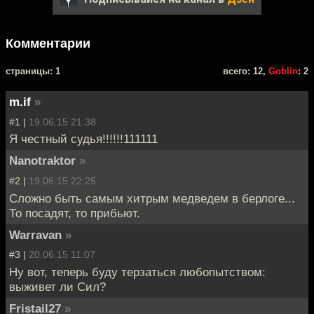
Комментарии
cтраницы: 1
всего: 12,
Goblin
: 2
m.if
»
#1 |
19.06.15 21:38
Я честный судья!!!!!!111111
Nanotraktor
»
#2 |
19.06.15 22:25
Сложно быть самым хитрым медведем в берлоге...
То посадят, то прибьют.
Warravan
»
#3 |
20.06.15 11:07
Ну вот, теперь буду терзаться любопытством:
выживет ли Сил?
Fristail27
»