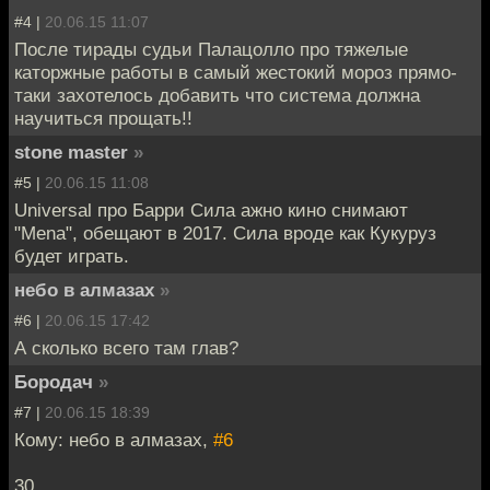
#4 |
20.06.15 11:07
После тирады судьи Палацолло про тяжелые
каторжные работы в самый жестокий мороз прямо-
таки захотелось добавить что система должна
научиться прощать!!
stone master
»
#5 |
20.06.15 11:08
Universal про Барри Сила ажно кино снимают
"Mena", обещают в 2017. Сила вроде как Кукуруз
будет играть.
небо в алмазах
»
#6 |
20.06.15 17:42
А сколько всего там глав?
Бородач
»
#7 |
20.06.15 18:39
Кому: небо в алмазах,
#6
30.