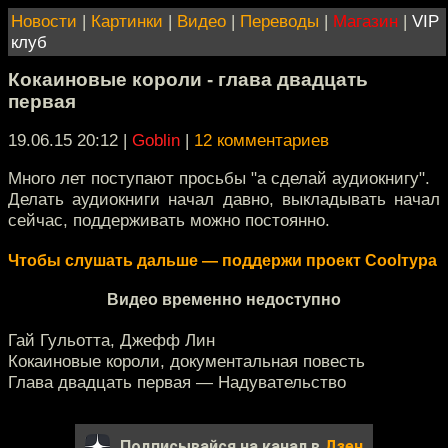
Новости
|
Картинки
|
Видео
|
Переводы
|
Магазин
|
VIP
клуб
Кокаиновые короли - глава двадцать
первая
19.06.15 20:12
|
Goblin
|
12 комментариев
Много лет поступают просьбы "а сделай аудиокнигу".
Делать аудиокниги начал давно, выкладывать начал
сейчас, поддерживать можно постоянно.
Чтобы слушать дальше — поддержи проект Coolтура
Видео временно недоступно
Гай Гульотта, Джефф Лин
Кокаиновые короли, документальная повесть
Глава двадцать первая — Надувательство
Подписывайся на канал в
Дзен