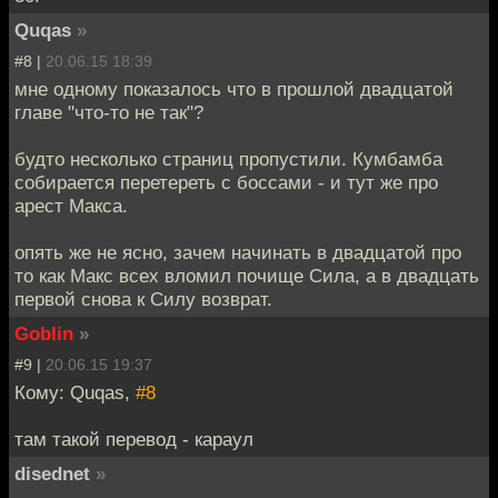
Quqas
»
#8 |
20.06.15 18:39
мне одному показалось что в прошлой двадцатой
главе "что-то не так"?
будто несколько страниц пропустили. Кумбамба
собирается перетереть с боссами - и тут же про
арест Макса.
опять же не ясно, зачем начинать в двадцатой про
то как Макс всех вломил почище Сила, а в двадцать
первой снова к Силу возврат.
Goblin
»
#9 |
20.06.15 19:37
Кому: Quqas,
#8
там такой перевод - караул
disednet
»