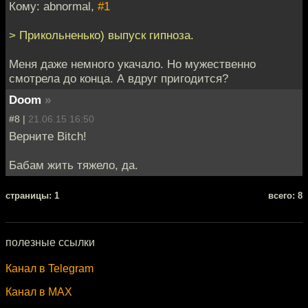
Кому: abnormal,
#1
> Прикольненько) выпуск гипноза.
Меня даже немного укачало. Но мужественно
смотрела до конца. А вдруг пригодится?
Doom
»
#8 |
21.06.15 16:50
Верните Bitch!
Бабам жить тяжело, да.
cтраницы: 1
всего: 8
полезные ссылки
Канал в Telegram
Канал в MAX