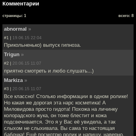
Комментарии
cтраницы: 1
всего: 8
abnormal
»
#1 |
19.06.15 22:04
Прикольненько) выпуск гипноза.
Trigun
»
#2 |
20.06.15 11:07
приятно смотреть и любо слушать...)
Markiza
»
#3 |
20.06.15 11:07
Все классно! Столько информации в одном ролике!
Но какая же дорогая эта нарс косметика! А
Миловидова просто гидота! Похожа на личинку
колорадского жука, он тоже блестит и кожа
подсвечивается. Это я у Вас её увидела, а так
слыхом не слыхивала. Вы сама то настоящая
бабочка! Ещё посмотрю ролик и напишу, наверно.