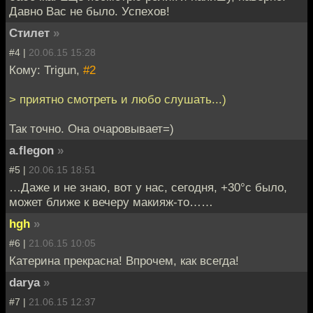
Давно Вас не было. Успехов!
Стилет
»
#4 |
20.06.15 15:28
Кому: Trigun,
#2
> приятно смотреть и любо слушать...)
Так точно. Она очаровывает=)
a.flegon
»
#5 |
20.06.15 18:51
…Даже и не знаю, вот у нас, сегодня, +30°с было,
может ближе к вечеру макияж-то……
hgh
»
#6 |
21.06.15 10:05
Катерина прекрасна! Впрочем, как всегда!
darya
»
#7 |
21.06.15 12:37