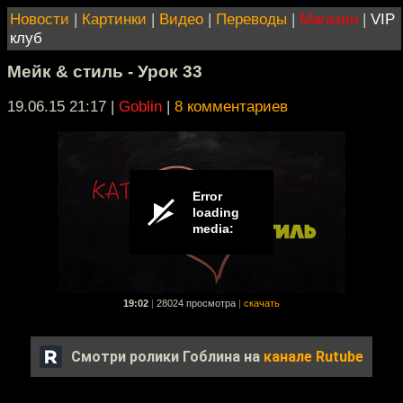
Новости
|
Картинки
|
Видео
|
Переводы
|
Магазин
|
VIP
клуб
Мейк & стиль - Урок 33
19.06.15 21:17
|
Goblin
|
8 комментариев
19:02
|
28024 просмотра
|
скачать
Смотри ролики Гоблина на
канале Rutube