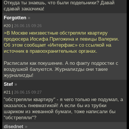
Откуда ты знаешь, что были подельники? Давай
сдавай заказчика!
Forgotten
»
#20 |
26.06.15 09:26
>В Москве неизвестные обстреляли квартиру
продюсера Иосифа Пригожина и певицы Валерии.
Об этом сообщает «Интерфакс» со ссылкой на
источник в правоохранительных органах.
Расписали как покушение. А по факту подростки с
воздушкой балуются. Журналиzды они такие
журналиzды!
Stef
»
#21 |
26.06.15 09:27
"обстреляли квартиру" - я чего только не подумал, а
оказалось пневматикой! А если бы из трубки
шариком из жеванной бумаги, тоже написали бы
"обстреляли"?
disednet
»