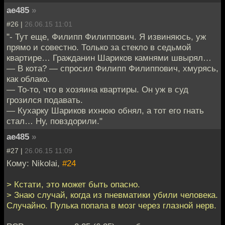
ae485
»
#26 |
26.06.15 11:01
"- Тут еще, Филипп Филиппович. Я извиняюсь, уж
прямо и совестно. Только за стекло в седьмой
квартире… Гражданин Шариков камнями швырял…
— В кота? — спросил Филипп Филиппович, хмурясь,
как облако.
— То-то, что в хозяина квартиры. Он уж в суд
грозился подавать.
— Кухарку Шариков ихнюю обнял, а тот его гнать
стал… Ну, повздорили."
ae485
»
#27 |
26.06.15 11:09
Кому: Nikolai,
#24
> Кстати, это может быть опасно.
> Знаю случай, когда из пневматики убили человека.
Случайно. Пулька попала в мозг через глазной нерв.