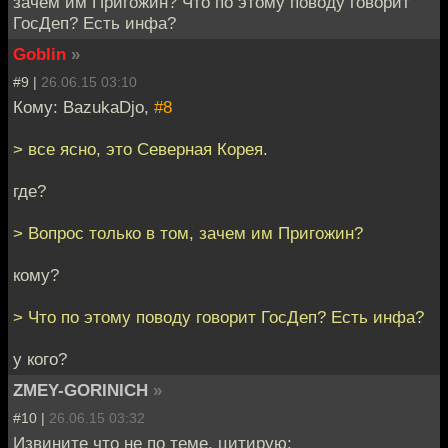
зачем им Пригожин? Что по этому поводу говорит
ГосДеп? Есть инфа?
Goblin
»
#9 |
26.06.15 03:10
Кому: BazukaDjo,
#8
> все ясно, это Северная Корея.
где?
> Вопрос только в том, зачем им Пригожин?
кому?
> Что по этому поводу говорит ГосДеп? Есть инфа?
у кого?
ZMEY-GORINICH
»
#10 |
26.06.15 03:32
Извините что не по теме, цитирую: