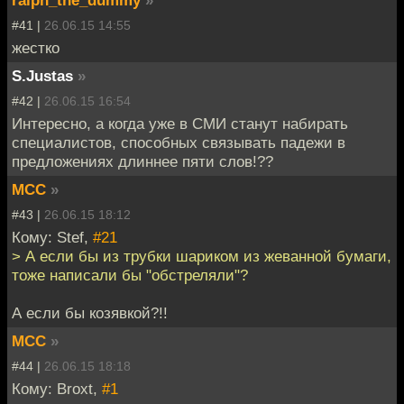
#41 |
26.06.15 14:55
жестко
S.Justas
»
#42 |
26.06.15 16:54
Интересно, а когда уже в СМИ станут набирать
специалистов, способных связывать падежи в
предложениях длиннее пяти слов!??
MCC
»
#43 |
26.06.15 18:12
Кому: Stef,
#21
> А если бы из трубки шариком из жеванной бумаги,
тоже написали бы "обстреляли"?
А если бы козявкой?!!
MCC
»
#44 |
26.06.15 18:18
Кому: Broxt,
#1