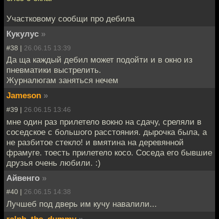
Участковому сообщи про дебила
Кукулус
»
#38 |
26.06.15 13:39
Да ща каждый дебил может подойти и в окно из
пневматики выстрелить.
Журналюгам заняться нечем
Jameson
»
#39 |
26.06.15 13:46
мне один раз прилетело вокно на сдачу, среляли в
соседское с большого расстояния. дырочка была, а
не разбитое стекло! и вмятина на деревянной
фрамуге. тоесть прилетело косо. Соседа его бывшие
друзья очень любили. :)
Айвенго
»
#40 |
26.06.15 14:38
Лучшеб под дверь им кучу навалили...
ralph_the_dummy
»