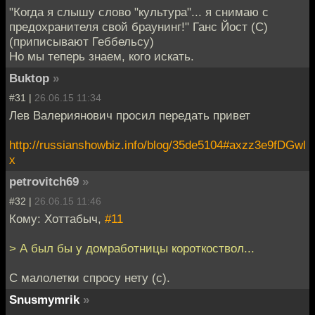
"Когда я слышу слово "культура"... я снимаю с
предохранителя свой браунинг!" Ганс Йост (С)
(приписывают Геббельсу)
Но мы теперь знаем, кого искать.
Buktop
»
#31 |
26.06.15 11:34
Лев Валериянович просил передать привет
http://russianshowbiz.info/blog/35de5104#axzz3e9fDGwl
x
petrovitch69
»
#32 |
26.06.15 11:46
Кому: Хоттабыч,
#11
> А был бы у домработницы короткоствол...
C малолетки спросу нету (с).
Snusmymrik
»