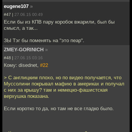
eugene107
»
#47 |
27.06.15 00:49
Если бы из КПВ пару коробок вжарили, был бы
смысл, а так...
ЗЫ Тэг бы поменять на "это пеар".
ZMEY-GORINICH
»
#48 |
27.06.15 03:16
Кому: disednet,
#22
> С англицким плохо, но по видео получается, что
Муссолини покрывал мафию в америках и получал
с них за крышу? там и немецко-фашистская
верхушка показана.
Если коротко то да, но там не все гладко было.