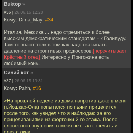
Buktop
»
#36 |
26.06.15 12:28
Кому: Dima_May,
#34
Италия, Мексика ... надо стремиться к более
высоким демократическим стандартам - к Голивуду.
Там то знают толк в том как надо оказывать
давление на строптивых продюсеров.
[перечитывает
Крёстный отец]
Интересно у Пригожина есть
любимый конь.
Синий кот
»
#37 |
26.06.15 13:31
Кому: Pahh,
#16
>На прошлой неделе из дома напротив даже в меня
(г.Йошкар-Ола) попытался по пьяни прицелится
после того, как увидел что я наблюдаю за его
прицеливаниями из форточки 2-го этажа. После
словесного внушения в меня не стал стрелять и
слез с окна.