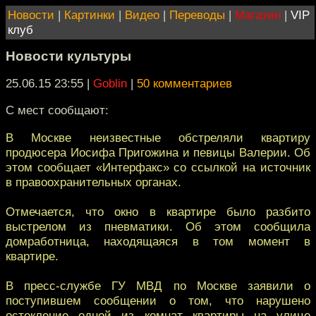
Новости
|
Картинки
|
Видео
|
Переводы
|
Магазин
|
VIP
клуб
Новости культуры
25.06.15 23:55
|
Goblin
|
50 комментариев
С мест сообщают:
В Москве неизвестные обстреляли квартиру
продюсера Иосифа Пригожина и певицы Валерии. Об
этом сообщает «Интерфакс» со ссылкой на источник
в правоохранительных органах.
Отмечается, что окно в квартире было разбито
выстрелом из пневматики. Об этом сообщила
домработница, находящаяся в том момент в
квартире.
В пресс-службе ГУ МВД по Москве заявили о
поступившем сообщении о том, что нарушено
остекление одной из комнат квартиры на улице