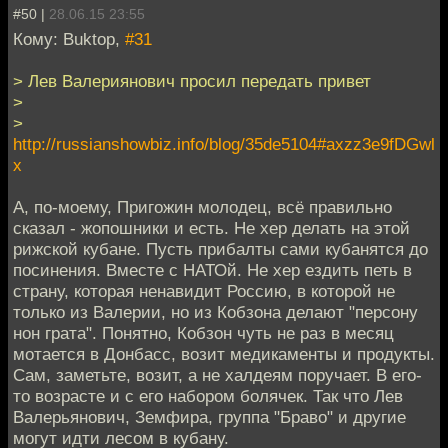
#50 |
28.06.15 23:55
Кому: Buktop,
#31
> Лев Валериянович просил передать привет
>
>
http://russianshowbiz.info/blog/35de5104#axzz3e9fDGwl
x
А, по-моему, Пригожин молодец, всё правильно
сказал - жопошники и есть. Не хер делать на этой
рижской кубане. Пусть прибалты сами кубанятся до
посинения. Вместе с НАТОй. Не хер ездить петь в
страну, которая ненавидит Россию, в которой не
только из Валерии, но из Кобзона делают "персону
нон грата". Понятно, Кобзон чуть не раз в месяц
мотается в Донбасс, возит медикаменты и продукты.
Сам, заметьте, возит, а не халдеям поручает. В его-
то возрасте и с его набором болячек. Так что Лев
Валерьянович, Земфира, группа "Браво" и другие
могут идти лесом в кубану.