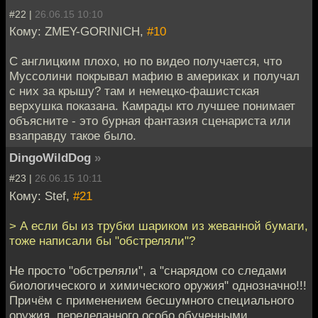
#22 |
26.06.15 10:10
Кому: ZMEY-GORINICH,
#10
С англицким плохо, но по видео получается, что
Муссолини покрывал мафию в америках и получал
с них за крышу? там и немецко-фашистская
верхушка показана. Камрады кто лучшее понимает
объясните - это бурная фантазия сценариста или
взаправду такое было.
DingoWildDog
»
#23 |
26.06.15 10:11
Кому: Stef,
#21
> А если бы из трубки шариком из жеванной бумаги,
тоже написали бы "обстреляли"?
Не просто "обстреляли", а "снарядом со следами
биологического и химического оружия" однозначно!!!
Причём с применением бесшумного специального
оружия, переделанного особо обученными