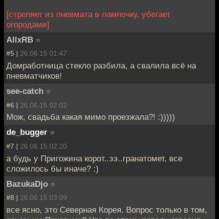
[стреляет из пневмата в лампочку, убегает
огородами]
AllxRB
»
#5 |
26.06.15 01:47
Домработница стекло разбила, а свалила всё на
пневматчиков!
see-catch
»
#6 |
26.06.15 02:02
Мож, свадьба какая мимо проезжала?! :)))))
de_bugger
»
#7 |
26.06.15 02:20
а будь у Пригожина корот..ээ..гранатомет, все
сложилось бы иначе? :)
BazukaDjo
»
#8 |
26.06.15 03:09
все ясно, это Северная Корея. Вопрос только в том,