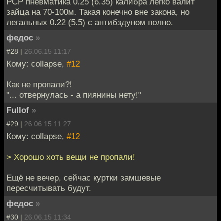
PCP пневматика 0.25 (6.35) калибра легко валит
зайца на 70-100м. Такая конечно вне закона, но
легальных 0.22 (5.5) с антибздуном полно.
федос
»
#28 |
26.06.15 11:17
Кому: collapse,
#12
Как не пропали?!
"... отвернулась - а пиянины нету!"
Fullof
»
#29 |
26.06.15 11:27
Кому: collapse,
#12
> Хорошо хоть вещи не пропали!
Ещё не вечер, сейчас куртки замшевые
пересчитывать будут.
федос
»
#30 |
26.06.15 11:34