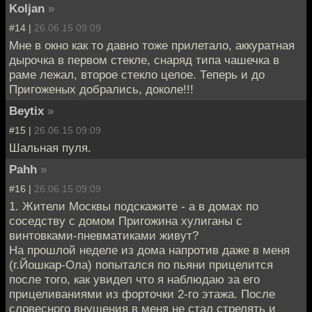
Koljan
»
#14 |
26.06.15 09:09
Мне в окно как то давно тоже прилетало, аккуратная
дырочка в первом стекле, снаряд типа чашечка в
раме лежал, второе стекло целое. Теперь и до
Пригоженых добрались, доколе!!!
Beytix
»
#15 |
26.06.15 09:09
Шальная пуля.
Pahh
»
#16 |
26.06.15 09:09
1. Жители Москвы подскажите - а в домах по
соседству с домом Пригожина хулиганы с
винтовками-пневматиками живут?
На прошлой неделе из дома напротив даже в меня
(г.Йошкар-Ола) попытался по пьяни прицелится
после того, как увидел что я наблюдаю за его
прицеливаниями из форточки 2-го этажа. После
словесного внушения в меня не стал стрелять и