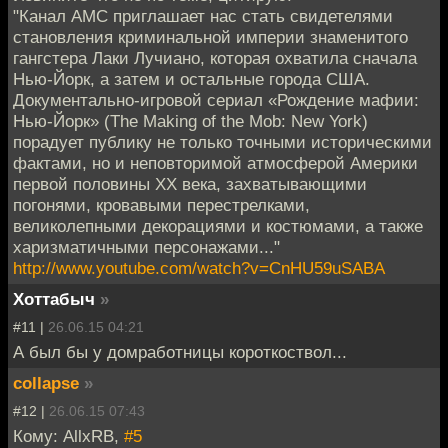
"Канал AMC приглашает нас стать свидетелями
становления криминальной империи знаменитого
гангстера Лаки Лучиано, которая охватила сначала
Нью-Йорк, а затем и остальные города США.
Документально-игровой сериал «Рождение мафии:
Нью-Йорк» (The Making of the Mob: New York)
порадует публику не только точными историческими
фактами, но и неповторимой атмосферой Америки
первой половины XX века, захватывающими
погонями, кровавыми перестрелками,
великолепными декорациями и костюмами, а также
харизматичными персонажами..."
http://www.youtube.com/watch?v=CnHU59uSABA
Хоттабыч
»
#11 |
26.06.15 04:21
А был бы у домработницы короткоствол...
collapse
»
#12 |
26.06.15 07:43
Кому: AllxRB,
#5