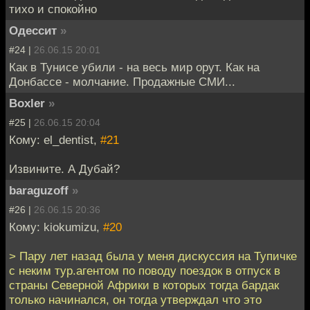
тихо и спокойно
Одессит
»
#24 |
26.06.15 20:01
Как в Тунисе убили - на весь мир орут. Как на
Донбассе - молчание. Продажные СМИ...
Boxler
»
#25 |
26.06.15 20:04
Кому: el_dentist,
#21
Извините. А Дубай?
baraguzoff
»
#26 |
26.06.15 20:36
Кому: kiokumizu,
#20
> Пару лет назад была у меня дискуссия на Тупичке
с неким тур.агентом по поводу поездок в отпуск в
страны Северной Африки в которых тогда бардак
только начинался, он тогда утверждал что это