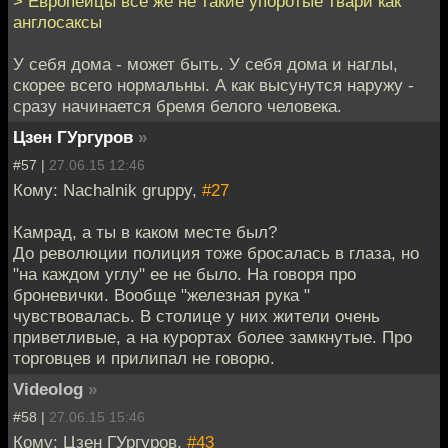
> Европейцы всё же не такие упоротые твари как
англосаксы
У себя дома - может быть. У себя дома и наглы,
скорее всего нормальны. А как высунутся наружу -
сразу начинается бремя белого человека.
Цзен ГУргуров
»
#57 |
27.06.15 12:46
Кому: Nachalnik gruppy,
#27
Камрад, а ты в каком месте был?
До революции полиция тоже бросалась в глаза, но
"на каждом углу" ее не было. На говоря про
броневички. Вообще "железная рука "
чувствовалась. В столице у них жители очень
приветливые, а на курортах более замкнутые. Про
торговцев и прилипал не говорю.
Videolog
»
#58 |
27.06.15 15:46
Кому: Цзен ГУргуров,
#43