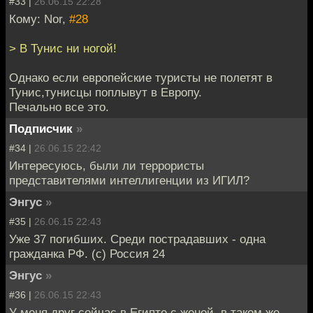
#33 |
26.06.15 22:28
Кому: Nor,
#28
> В Тунис ни ногой!
Однако если европейские туристы не полетят в
Тунис,тунисцы поплывут в Европу.
Печально все это.
Подписчик
»
#34 |
26.06.15 22:42
Интересуюсь, были ли террористы
представителями интеллигенции из ИГИЛ?
Энгус
»
#35 |
26.06.15 22:43
Уже 37 погибших. Среди пострадавших - одна
гражданка РФ. (с) Россия 24
Энгус
»
#36 |
26.06.15 22:43
У меня друг сейчас в Египте с женой, в таком же