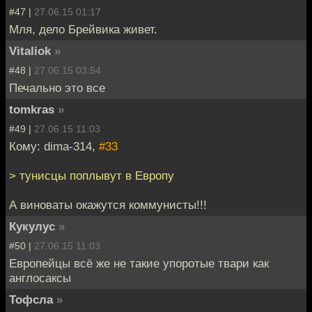
#47 |
27.06.15 01:17
Мля, дело Брейвика живет.
Vitaliok
»
#48 |
27.06.15 03:54
Печально это все
tomkras
»
#49 |
27.06.15 11:03
Кому: dima-314,
#33
> тунисцы поплывут в Европу
А виноваты окажутся коммунисты!!!
Кукулус
»
#50 |
27.06.15 11:03
Европейцы всё же не такие упоротые твари как
англосаксы
Тофсла
»