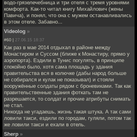
водо-грязелечебница и три отеля с тремя уровнями
комфорта. Как-то читал книгу Михайлович (жены
Павича), и понял, что она с мужем останавливались
в этом отеле. Забавно...
Videolog
»
#60 |
27.06.15 18:37
Как раз в мае 2014 отдыхал в районе между
Монастиром и Суссом (ближе к Монастиру, прямо у
аэропорта). Ездили в Тунис погулять, в принципе
спокойно было, хотя сама площадь у здания
правительства вся в колючке (дабы народ больше
не собирался и кулак не показывал) и стояли
вооружённые солдаты рядом с броневиками. Так как
правительственные здания фоткать там не
разрешается, то солдат и прочие атрибуты снимать
не стал.
Никогда не угадаешь, жизнь такая штука. А так сами
ловили такси, ездили по городам, гуляли, потом так
же ловили такси и ехали в отель.
Sherp
»