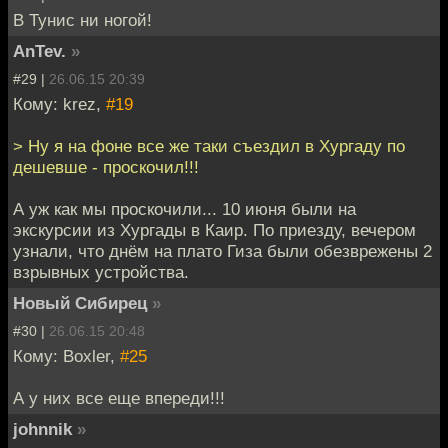
В Тунис ни ногой!
AnTev.
»
#29 |
26.06.15 20:39
Кому: krez,
#19
> Ну я на фоне все же таки съездил в Хургаду по
дешевше - проскочил!!!
А уж как мы проскочили... 10 июня были на
экскурсии из Хургады в Каир. По приезду, вечером
узнали, что днём на плато Гиза были обезврежены 2
взрывных устройства.
Новый Сибирец
»
#30 |
26.06.15 20:48
Кому: Boxler,
#25
А у них все еще впереди!!!
johnnik
»