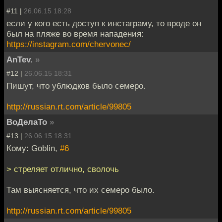
#11 |
26.06.15 18:28
если у кого есть доступ к инстаграму, то вроде он
был на пляже во время нападения:
https://instagram.com/chervonec/
AnTev.
»
#12 |
26.06.15 18:31
Пишут, что ублюдков было семеро.
http://russian.rt.com/article/99805
ВоДелаТо
»
#13 |
26.06.15 18:31
Кому: Goblin,
#6
> стреляет отлично, сволочь
Там выясняется, что их семеро было.
http://russian.rt.com/article/99805