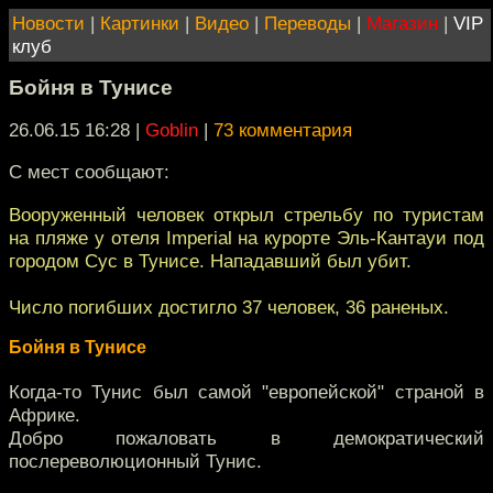
Новости
|
Картинки
|
Видео
|
Переводы
|
Магазин
|
VIP
клуб
Бойня в Тунисе
26.06.15 16:28
|
Goblin
|
73 комментария
С мест сообщают:
Вооруженный человек открыл стрельбу по туристам
на пляже у отеля Imperial на курорте Эль-Кантауи под
городом Сус в Тунисе. Нападавший был убит.
Число погибших достигло 37 человек, 36 раненых.
Бойня в Тунисе
Когда-то Тунис был самой "европейской" страной в
Африке.
Добро пожаловать в демократический
послереволюционный Тунис.