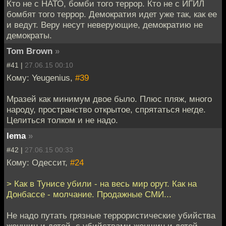
Кто не с НАТО, бомби того террор. Кто не с ИГИЛ
бомбят того террор. Демократия идет уже так, как ее
и ведут. Веру несут неверующие, демократию не
демократы.
Tom Brown
»
#41 |
27.06.15 00:10
Кому: Yeugenius,
#39
Мразей как минимум двое было. Плюс пляж, много
народу, пространство открытое, спрятаться негде.
Целиться толком и не надо.
lema
»
#42 |
27.06.15 00:33
Кому: Одессит,
#24
> Как в Тунисе убили - на весь мир орут. Как на
Донбассе - молчание. Продажные СМИ...
Не надо путать грязные террористические убийства
женщин и детей, с убийствами женщин и детей