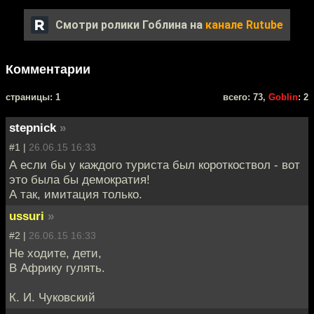
Смотри ролики Гоблина на
канале Rutube
Комментарии
cтраницы: 1
всего: 73,
Goblin
: 2
stepnick
»
#1 |
26.06.15 16:33
А если бы у каждого туриста был короткоствол - вот
это была бы демократия!
А так, имитация только.
ussuri
»
#2 |
26.06.15 16:33
Не ходите, дети,
В Африку гулять.
К. И. Чуковский