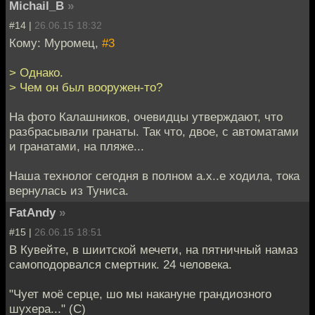
Michail_B
»
#14 |
26.06.15 18:32
Кому: Муромец,
#3
> Однако.
> Чем он был вооружен-то?
На фото Калашников, очевидцы утверждают, что
разбрасывали гранаты. Так что, двое, с автоматами
и гранатами, на пляже...
Наша технолог сегодня в полном а.х..е ходила, тока
вернулась из Туниса.
FatAndy
»
#15 |
26.06.15 18:51
В Кувейте, в шиитской мечети, на пятничный намаз
самоподорвался смертник. 24 человека.
"Чует моё серце, шо мы накануне грандиозного
шухера..." (С)