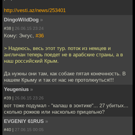
http://vesti.az/news/253401
DingoWildDog
»
#38 |
26.06.15 23:24
Кому: Энгус,
#36
> Надеюсь, весь этот тур. поток из немцев и
англичан теперь поедет не в арабские страны, а в
наш российский Крым.
Да нужны они там, как собаке пятая конечнность. В
нашем Крыму и так от нас не протолкнуться!!!
Yeugenius
»
#39 |
26.06.15 23:26
вот тоже подумал - "калаш в зонтике"... 27 убитых...
сколько рожков или насколько прицельно?
EVGENIY 61RUS
»
#40 |
27.06.15 00:05