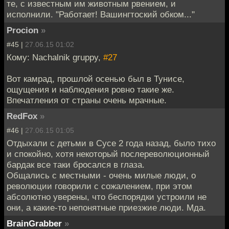
те, с известным им животным рвением, и
исполнили. "Работает! Вашингтоский обком..."
Procion
»
#45 |
27.06.15 01:02
Кому: Nachalnik gruppy,
#27
Вот камрад, прошлой осенью был в Тунисе,
ощущения и наблюдения ровно такие же.
Впечатления от страны очень мрачные.
RedFox
»
#46 |
27.06.15 01:05
Отдыхали с детьми в Сусе 2 года назад, было тихо
и спокойно, хотя некоторый послереволюционный
бардак все таки бросался в глаза.
Общались с местными - очень милые люди, о
революции говорили с сожалением, при этом
абсолютно уверены, что беспорядки устроили не
они, а какие-то непонятные приезжие люди. Мда.
BrainGrabber
»