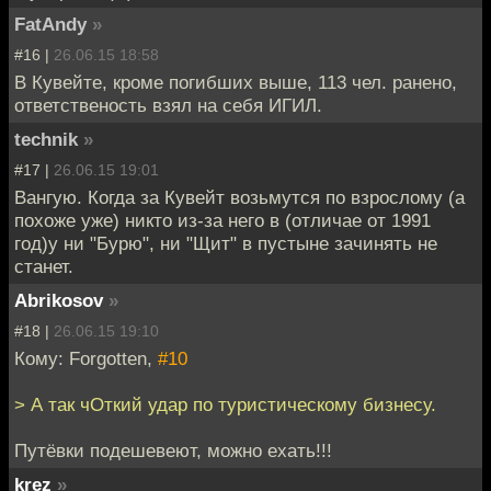
FatAndy
»
#16 |
26.06.15 18:58
В Кувейте, кроме погибших выше, 113 чел. ранено,
ответственость взял на себя ИГИЛ.
technik
»
#17 |
26.06.15 19:01
Вангую. Когда за Кувейт возьмутся по взрослому (а
похоже уже) никто из-за него в (отличае от 1991
год)у ни "Бурю", ни "Щит" в пустыне зачинять не
станет.
Abrikosov
»
#18 |
26.06.15 19:10
Кому: Forgotten,
#10
> А так чОткий удар по туристическому бизнесу.
Путёвки подешевеют, можно ехать!!!
krez
»