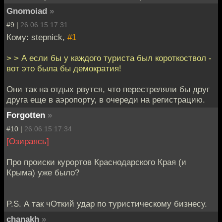
Gnomoiad
»
#9 |
26.06.15 17:31
Кому: stepnick,
#1
> > А если бы у каждого туриста был короткоствол -
вот это была бы демократия!
Они так на отдых рвутся, что перестреляли бы друг
друга еще в аэропорту, в очереди на регистрацию.
Forgotten
»
#10 |
26.06.15 17:34
[Озираясь]
Про происки курортов Краснодарского Края (и
Крыма) уже было?
P.S. А так чОткий удар по туристическому бизнесу.
chanakh
»