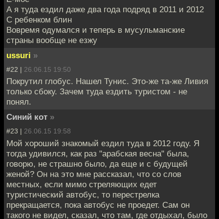
А я туда ездил даже два года подряд в 2011 и 2012
С ребенком блин
Вовремя одумался и теперь в мусульманские
страны вообще не езжу
ussuri
»
#22 |
26.06.15 19:50
Покрутил глобус. Нашел Тунис. Это-же та-же Ливия
только сбоку. Зачем туда ездить туристом - не
понял.
Синий кот
»
#23 |
26.06.15 19:58
Мой хороший знакомый ездил туда в 2012 году. Я
тогда удивился, как раз "арабская весна" была,
говорю, не страшно было, да еще и с будущей
женой? Он на это мне рассказал, что со слов
местных, если мимо стреляющих едет
туристический автобус, то перестрелка
прекращается, пока автобус не проедет. Сам он
такого не видел, сказал, что там, где отдыхал, было