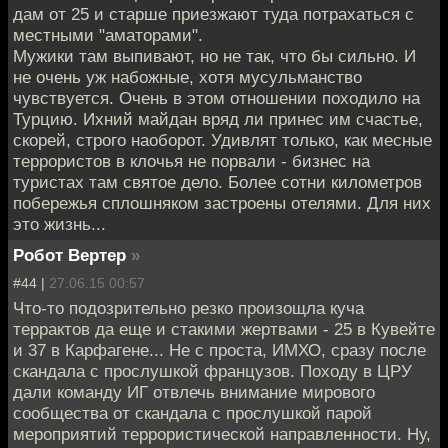
дам от 25 и старше приезжают туда потрахаться с
местными "аматорами".
Мужики там выпивают, но не так, что бы сильно. И
не очень уж набожные, хотя мусульманство
чувствуется. Очень в этом отношении походило на
Турцию. Ихний майдан вряд ли принес им счастье,
скорей, строго наоборот. Удивлят только, как месные
террористов в клочья не порвали - бизнес на
туристах там святое дело. Более сотни километров
побережья сплошняком застроены отелями. Для них
это жизнь...
Робот Вертер
»
#44 |
27.06.15 00:57
Что-то подозрительно резко произощла куча
террактов да еще и стакими жертвами - 25 в Кувейте
и 37 в Карфагене... Не с проста, ИМХО, сразу после
скандала с прослушкой французов. Походу в ЦРУ
дали команду ИГ отвлечь внимание мирового
сообщества от скандала с прослушкой парой
мероприятий террористической направленности. Ну,