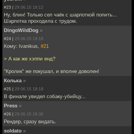
#23 |
29.06.15 18:12
Ну, блин! Только сел чаёк с шарлоткой попить...
Шарлотка проходила с трудом.
DingoWildDog
»
#24 |
29.06.15 18:18
Кому: Ivanikus,
#21
> А как же хэппи енд?
"Кролик" же покушал, и вполне доволен!
Колька
»
#25 |
29.06.15 18:18
В финале увидел собаку-убийцу...
Press
»
#26 |
29.06.15 18:30
Рендер, сразу видать.
soldato
»