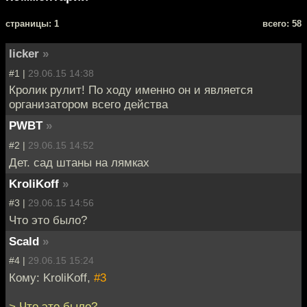
cтраницы: 1
всего: 58
licker
»
#1 |
29.06.15 14:38
Кролик рулит! По ходу именно он и является
организатором всего действа
PWBT
»
#2 |
29.06.15 14:52
Дет. сад штаны на лямках
KroliKoff
»
#3 |
29.06.15 14:56
Что это было?
Scald
»
#4 |
29.06.15 15:24
Кому: KroliKoff,
#3
> Что это было?