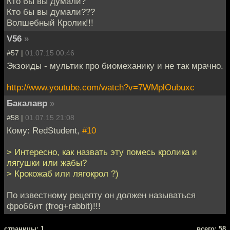
Кто бы вы думали?
Кто бы вы думали???
Волшебный Кролик!!!
V56
»
#57 |
01.07.15 00:46
Экзоиды - мультик про биомеханику и не так мрачно.
http://www.youtube.com/watch?v=7WMplOubuxc
Бакалавр
»
#58 |
01.07.15 21:08
Кому: RedStudent,
#10
> Интересно, как назвать эту помесь кролика и
лягушки или жабы?
> Крокожаб или лягокрол ?)
По известному рецепту он должен называться
фроббит (frog+rabbit)!!!
cтраницы: 1
всего: 58