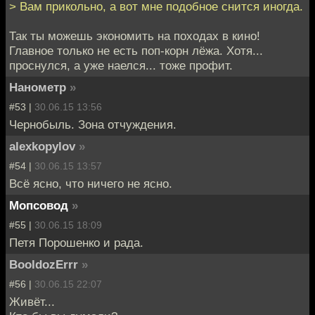
> Вам прикольно, а вот мне подобное снится иногда.
Так ты можешь экономить на походах в кино!
Главное только не есть поп-корн лёжа. Хотя...
проснулся, а уже наелся... тоже профит.
Нанометр
»
#53 |
30.06.15 13:56
Чернобыль. Зона отчуждения.
alexkopylov
»
#54 |
30.06.15 13:57
Всё ясно, что ничего не ясно.
Мопсовод
»
#55 |
30.06.15 18:09
Петя Порошенко и рада.
BooldozErrr
»
#56 |
30.06.15 22:07
Живёт...