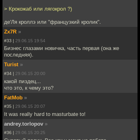
> Крокожаб или лягокрол ?)
де'Ля кроллэ или "французкий кролик".
Zx7R
»
#33 |
29.06.15 19:54
Бизнес глазами новичка, часть первая (она же
последняя).
Turist
»
#34 |
29.06.15 20:00
какой пиздец...
что это, к чему это?
FatMob
»
#35 |
29.06.15 20:07
It was really hard to masturbate to!
andrey.torlopov
»
#36 |
29.06.15 20:25