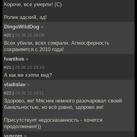
Короче, все умерли! (С)
Ролик адский, ад!
DingoWildDog
»
#20 |
29.06.15 18:09
Всех убили, всех сожрали. Атмосферность
сохраняется с 2010 года!
Ivanikus
»
#21 |
29.06.15 18:10
А как же хэппи енд?
vladislav
»
#22 |
29.06.15 18:11
Здорово, же! Мясник немного разочаровал своей
банальностью, но всё равно, здорово же!
Присутствует недосказанность - хочется
продолжения!))
yusrom
»