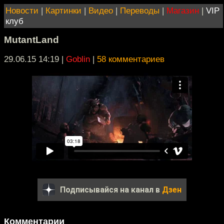
Новости
|
Картинки
|
Видео
|
Переводы
|
Магазин
|
VIP
клуб
MutantLand
29.06.15 14:19
|
Goblin
|
58 комментариев
Подписывайся на канал в
Дзен
Комментарии