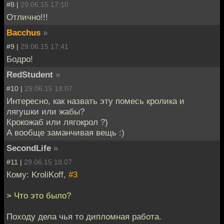
#8 |
29.06.15 17:10
Отлично!!!
Bacchus
»
#9 |
29.06.15 17:41
Бодро!
RedStudent
»
#10 |
29.06.15 18:07
Интересно, как назвать эту помесь кролика и
лягушки или жабы?
Крокожаб или лягокрол ?)
А вообще заманчивая вещь :)
SecondLife
»
#11 |
29.06.15 18:07
Кому: KroliKoff,
#3
> Что это было?
Походу дела чья то дипломная работа.