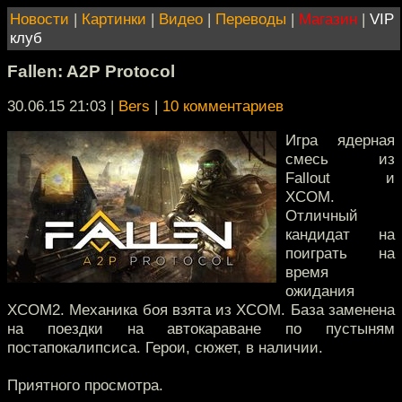
Новости
|
Картинки
|
Видео
|
Переводы
|
Магазин
|
VIP
клуб
Fallen: A2P Protocol
30.06.15 21:03
|
Bers
|
10 комментариев
Игра ядерная
смесь из
Fallout и
XCOM.
Отличный
кандидат на
поиграть на
время
ожидания
XCOM2. Механика боя взята из XCOM. База заменена
на поездки на автокараване по пустыням
постапокалипсиса. Герои, сюжет, в наличии.
Приятного просмотра.