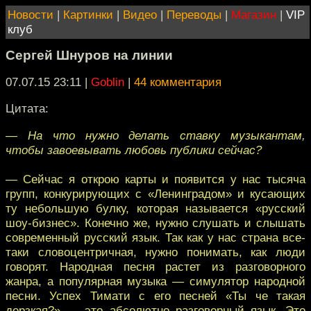
Новости
|
Картинки
|
Видео
|
Переводы
|
Магазин
|
VIP
клуб
Сергей Шнуров на линии
07.07.15 23:11
|
Goblin
|
44 комментария
Цитата:
— На что нужно делать ставку музыкантам,
чтобы завоевывать любовь публики сейчас?
— Сейчас я открою карты и появится у нас тысяча
групп, конкурирующих с «Ленинградом» и кусающих
ту небольшую булку, которая называется «русский
шоу-бизнес». Конечно же, нужно слушать и слышать
современный русский язык. Так как у нас страна все-
таки словоцентричная, нужно понимать, как люди
говорят. Народная песня растет из разговорного
жанра, а популярная музыка — симулятор народной
песни. Успех Тимати с его песней «Ты че такая
дерзкая?» — это абсолютно разговорный язык. Это