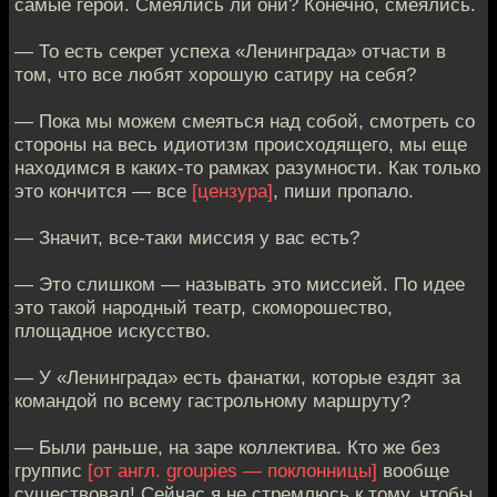
самые герои. Смеялись ли они? Конечно, смеялись.
— То есть секрет успеха «Ленинграда» отчасти в
том, что все любят хорошую сатиру на себя?
— Пока мы можем смеяться над собой, смотреть со
стороны на весь идиотизм происходящего, мы еще
находимся в каких-то рамках разумности. Как только
это кончится — все
[цензура]
, пиши пропало.
— Значит, все-таки миссия у вас есть?
— Это слишком — называть это миссией. По идее
это такой народный театр, скоморошество,
площадное искусство.
— У «Ленинграда» есть фанатки, которые ездят за
командой по всему гастрольному маршруту?
— Были раньше, на заре коллектива. Кто же без
группис
[от англ. groupies — поклонницы]
вообще
существовал! Сейчас я не стремлюсь к тому, чтобы