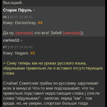
Высоцкий.
Старик Пфуль
»
#6 |
08.07.15 00:41
Кому: DoctorGrey,
#4
Да ну,
[цензура]
это все! Забей
[цензура]
))
carlos13
»
#7 |
08.07.15 00:42
Кому: Nagare,
#3
> Сижу теперь как на уроках русского языка,
обдумываю правильно ли я вставил отсутствующие
слова
Слабак! Советская тройка по-русскому заруливает
всех в минуса! Что-то мне подсказывает, что ты
правильно подставил недостающие слова.) (после
слова "обдумываю" - запятая, перед "как" - тож
вроде, но, не уверен, спортзал больше тогда