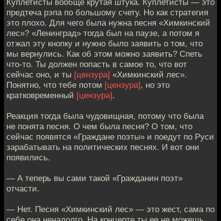
Куплетисты вообще крутая штука. Куплетисты — это
предтеча рэпа по большому счету. Но как стратегия
это плохо. Для чего была нужна песня «Химкинский
лес»? «Ленинград» тогда был на паузе, а потом я
отжал эту кнопку и нужно было заявить о том, что
мы вернулись. Как об этом можно заявить? Спеть
что-то. Ты должен попасть в самое то, что вот
сейчас оно, и ты
[цензура]
«Химкинский лес».
Понятно, что тебе потом
[цензура]
, но это
кратковременный
[цензура]
.
Реакция тогда была чудовищная, потому что была
не понята песня. О чем была песня? О том, что
сейчас появятся «Граждане поэты» и поедут по Руси
зарабатывать на политических песнях. И вот они
появились.
— А теперь вы сами такой «Гражданин поэт»
отчасти.
— Нет. Песня «Химкинский лес» — это жест, сама по
себе она ненадолго. На концерте ты ее не можешь