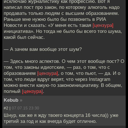
исключаю журналистику как профессию. Вот я
написал пост про закон, по которому алкоголь надо
продавать только людям с высшим образованием.
Раньше мне нужно было бы позвонить в РИА
Новости и сказать: «У меня есть такая
[цензура]
инициатива». Но тогда не было бы всего того шума,
какой был сейчас.
— А зачем вам вообще этот шум?
— Здесь много аспектов. О чем этот вообще пост? О
том, что законы идиотские, — раз, о том, что с
образованием
[цензура]
, о том, что пьют, — да. И о
том, что люди вдруг верят, что через Instagram
можно внести какую-то законоинициативу. В общем,
полный
[цензура]
.
Kebub
»
#2 |
07.07.15 23:30
Шнур, как же я жду твоего концерта 16 числа)) уже
третий за год и как вчегда будет отлично.