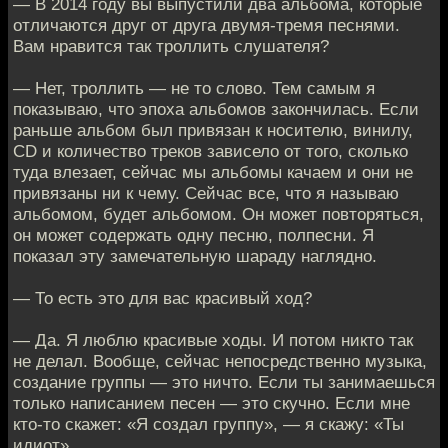
— В 2014 году вы выпустили два альбома, которые
отличаются друг от друга двумя-тремя песнями.
Вам нравится так троллить слушателя?
— Нет, троллить — не то слово. Тем самым я
показываю, что эпоха альбомов закончилась. Если
раньше альбом был привязан к носителю, винилу,
CD и количество треков зависело от того, сколько
туда влезает, сейчас мы альбомы качаем и они не
привязаны ни к чему. Сейчас все, что я называю
альбомом, будет альбомом. Он может повторяться,
он может содержать одну песню, полпесни. Я
показал эту замечательную шараду наглядно.
— То есть это для вас красивый ход?
— Да. Я люблю красивые ходы. И потом никто так
не делал. Вообще, сейчас непосредственно музыка,
создание группы — это ничто. Если ты занимаешься
только написанием песен — это скучно. Если мне
кто-то скажет: «Я создал группу», — я скажу: «Ты
идиот».