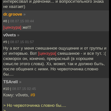
интересовал и девчонки... и вопросительного знака
не хватает)
dr.groove
»
#8 |
08.07.15 00:44
[цензура]
же!!!
v0vets
»
#9 |
08.07.15 01:57
Ну а вот у меня смешанное ощущение и от группы и
от интервью. Вот
[цензура]
смешанное - и все тут. :(
скоморох он, конечно, прекрасный (в хорошем
смысле этого слова). Хз, может, так и должно быть,
после общения с ними. Но червоточинка словно
бы....
TSArell
»
#10 |
08.07.15 02:45
Кому: v0vets,
#9
> Но червоточинка словно бы....
>