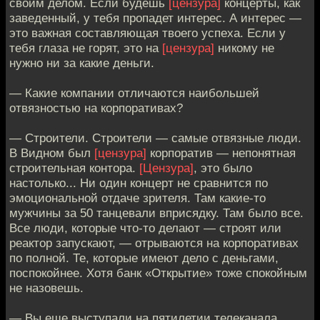
своим делом. Если будешь
[цензура]
концерты, как
заведенный, у тебя пропадет интерес. А интерес —
это важная составляющая твоего успеха. Если у
тебя глаза не горят, это на
[цензура]
никому не
нужно ни за какие деньги.
— Какие компании отличаются наибольшей
отвязностью на корпоративах?
— Строители. Строители — самые отвязные люди.
В Видном был
[цензура]
корпоратив — непонятная
строительная контора.
[Цензура]
, это было
настолько... Ни один концерт не сравнится по
эмоциональной отдаче зрителя. Там какие-то
мужчины за 50 танцевали вприсядку. Там было все.
Все люди, которые что-то делают — строят или
реактор запускают, — отрываются на корпоративах
по полной. Те, которые имеют дело с деньгами,
поспокойнее. Хотя банк «Открытие» тоже спокойным
не назовешь.
— Вы еще выступали на пятилетии телеканала