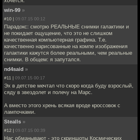
хочется.
win-99
»
#10 |
09.07.15 00:12
Парадокс: смотрю РЕАЛЬНЫЕ снимки галактики и
не покидает ощущение, что это не слишком
качественная компьютерная графика. Т.е.
качественно нарисованные на компе изображения
галактики кажутся более реальными, чем реальные
снимки. В общем: я запутался.
nd4said
»
#11 |
09.07.15 00:17
Эх в детстве мечтал что скоро когда буду взрослый,
сяду в звездолет и полечу на Марс.
А вместо этого хрень всякая вроде кроссовок с
лампочками.
Stealls
»
#12 |
09.07.15 00:39
Нас обманывают - это скриншоты Космических