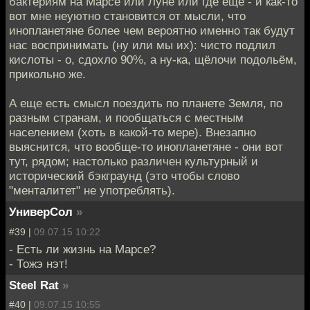
бактериям на Марсе или Луне или где еще - и как-то
вот мне неуютно становится от мысли, что
инопланетяне более чем вероятно именно так будут
нас воспринимать (ну или мы их): чисто подлил
кислоты - о, сдохло 90%, а ну-ка, щёлочи подольём,
прикольно же.
А еще есть смысл поездить по планете Земля, по
разным странам, и пообщаться с местным
населением (хоть в какой-то мере). Внезапно
выяснится, что вообще-то инопланетяне - они вот
тут, рядом; настолько различен культурный и
исторический бэкграунд (это чтобы слово
"менталитет" не употреблять).
УниверСол
»
#39 |
09.07.15 10:22
- Есть ли жизнь на Марсе?
- Тожэ нэт!
Steel Rat
»
#40 |
09.07.15 10:55