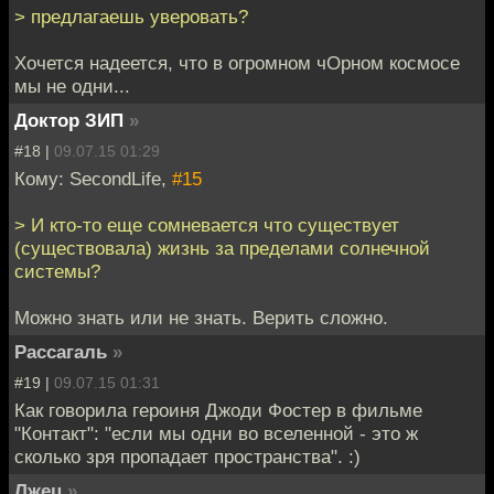
> предлагаешь уверовать?
Хочется надеется, что в огромном чОрном космосе
мы не одни...
Доктор ЗИП
»
#18 |
09.07.15 01:29
Кому: SecondLife,
#15
> И кто-то еще сомневается что существует
(существовала) жизнь за пределами солнечной
системы?
Можно знать или не знать. Верить сложно.
Рассагаль
»
#19 |
09.07.15 01:31
Как говорила героиня Джоди Фостер в фильме
"Контакт": "если мы одни во вселенной - это ж
сколько зря пропадает пространства". :)
Лжец
»