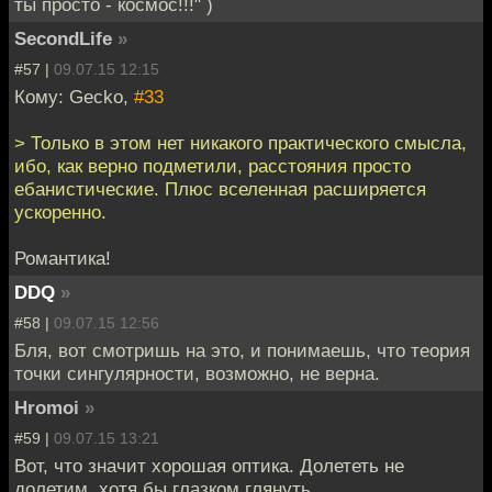
ты просто - космос!!!" )
SecondLife
»
#57 |
09.07.15 12:15
Кому: Gecko,
#33
> Только в этом нет никакого практического смысла,
ибо, как верно подметили, расстояния просто
ебанистические. Плюс вселенная расширяется
ускоренно.
Романтика!
DDQ
»
#58 |
09.07.15 12:56
Бля, вот смотришь на это, и понимаешь, что теория
точки сингулярности, возможно, не верна.
Hromoi
»
#59 |
09.07.15 13:21
Вот, что значит хорошая оптика. Долететь не
долетим, хотя бы глазком глянуть.