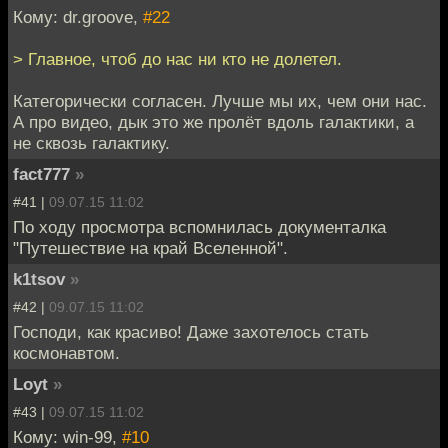
Кому: dr.groove,
#22
> Главное, чтоб до нас ни кто не долетел.
Категорически согласен. Лучше мы их, чем они нас.
А про видео, дык это же пролёт вдоль галактики, а
не сквозь галактику.
fact777
»
#41 |
09.07.15 11:02
По ходу просмотра вспомнилась документалка
"Путешествие на край Вселенной".
k1tsov
»
#42 |
09.07.15 11:02
Господи, как красиво! Даже захотелось стать
космонавтом.
Loyt
»
#43 |
09.07.15 11:02
Кому: win-99,
#10