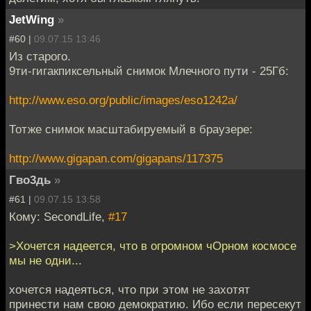
JetWing
»
#60 |
09.07.15 13:46
Из старого.
9ти-гигакпиксельный снимок Млечного пути - 25Гб:
http://www.eso.org/public/images/eso1242a/
Тотже снимок масштабируемый в браузере:
http://www.gigapan.com/gigapans/117375
Гво3дь
»
#61 |
09.07.15 13:58
Кому: SecondLife,
#17
>Хочется надеется, что в огромном чОрном космосе
мы не одни...
хочется надеяться, что при этом не захотят
принести нам свою демократию. Ибо если пересекут