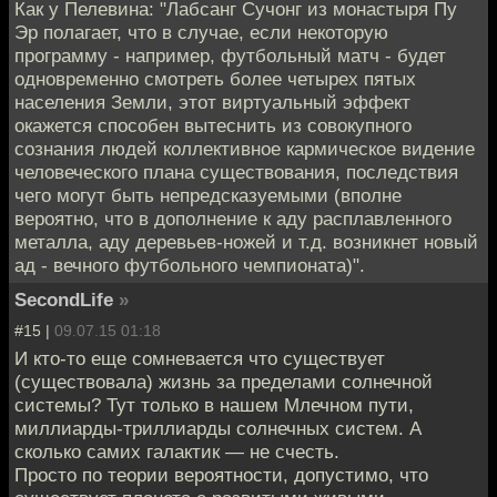
Как у Пелевина: "Лабсанг Сучонг из монастыря Пу
Эр полагает, что в случае, если некоторую
программу - например, футбольный матч - будет
одновременно смотреть более четырех пятых
населения Земли, этот виртуальный эффект
окажется способен вытеснить из совокупного
сознания людей коллективное кармическое видение
человеческого плана существования, последствия
чего могут быть непредсказуемыми (вполне
вероятно, что в дополнение к аду расплавленного
металла, аду деревьев-ножей и т.д. возникнет новый
ад - вечного футбольного чемпионата)".
SecondLife
»
#15 |
09.07.15 01:18
И кто-то еще сомневается что существует
(существовала) жизнь за пределами солнечной
системы? Тут только в нашем Млечном пути,
миллиарды-триллиарды солнечных систем. А
сколько самих галактик — не счесть.
Просто по теории вероятности, допустимо, что