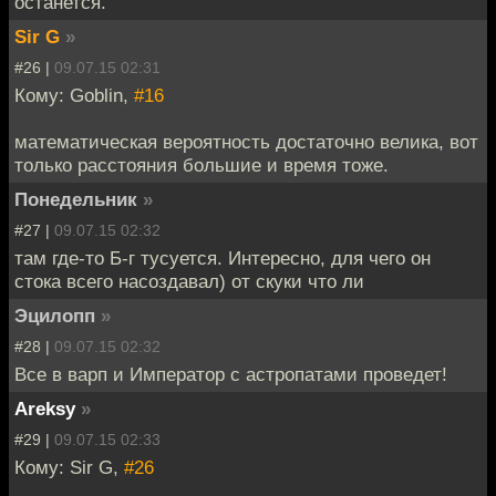
останется.
Sir G
»
#26 |
09.07.15 02:31
Кому: Goblin,
#16
математическая вероятность достаточно велика, вот
только расстояния большие и время тоже.
Понедельник
»
#27 |
09.07.15 02:32
там где-то Б-г тусуется. Интересно, для чего он
стока всего насоздавал) от скуки что ли
Эцилопп
»
#28 |
09.07.15 02:32
Все в варп и Император с астропатами проведет!
Areksy
»
#29 |
09.07.15 02:33
Кому: Sir G,
#26