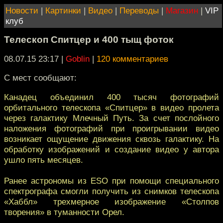
Новости
|
Картинки
|
Видео
|
Переводы
|
Магазин
|
VIP
клуб
Телескоп Спитцер и 400 тыщ фоток
08.07.15 23:17
|
Goblin
|
120 комментариев
С мест сообщают:
Канадец объединил 400 тысяч фотографий
орбитального телескопа «Спитцер» в видео пролета
через галактику Млечный Путь. За счет послойного
наложения фотографий при проигрывании видео
возникает ощущение движения сквозь галактику. На
обработку изображений и создание видео у автора
ушло пять месяцев.
Ранее астрономы из ESO при помощи специального
спектрографа смогли получить из снимков телескопа
«Хаббл» трехмерное изображение «Столпов
творения» в туманности Орел.