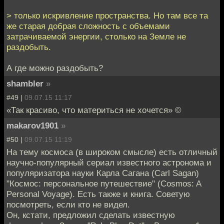
> только искривление пространства. Но там все та
же старая добрая сложность с объемами
затрачиваемой энергии, столько на Земле не
раздобыть.
А где можно раздобыть?
shambler
»
#49 |
09.07.15 11:17
«Так красиво, что материться не хочется» ©
makarov1901
»
#50 |
09.07.15 11:19
На тему космоса (в широком смысле) есть отличный
научно-популярный сериал известного астронома и
популяризатора науки Карла Сагана (Carl Sagan)
"Космос: персональное путешествие" (Cosmos: A
Personal Voyage). Есть также и книга. Советую
посмотреть, если кто не видел.
Он, кстати, предложил сделать известную