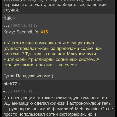
первым это сделать, чем наоборот. Так, на всякий
случай.
rluk
»
#52 |
09.07.15 11:19
Кому: SecondLife,
#15
> И кто-то еще сомневается что существует
(существовала) жизнь за пределами солнечной
системы? Тут только в нашем Млечном пути,
миллиарды-триллиарды солнечных систем. А
сколько самих галактик — не счесть.
Гугли Парадокс Ферми )
pleh77
»
#53 |
09.07.15 11:35
Интересующимся также рекомендую туманности в
3Д, анимацию сделал финский астроном-любитель
с труднопроизносимой фамилией Metsavainio. Он не
просто использовал сотни фотографий, но и