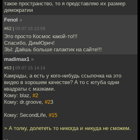
такое пространство, то я представляю их размер
демократии
Fenol
»
#62 |
09.07.15 13:58
Это просто Космос какой-то!!!
Спасибо, ДимЮрич!
ЗЫ: Даёшь больше галактик на сайте!!!
madimax1
»
#63 |
09.07.15 14:14
Камрады, а есть у кого-нибудь ссылочка на это
видео в хорошем качестве? А то с ютуба одни
квадраты с мазками.
Кому: blaz,
#2
Кому: dr.groove,
#2
3
Кому: SecondLife,
#15
> А толку, долететь то никогда и никуда не сможем.