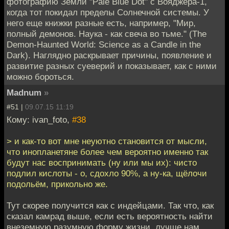
фотографию Земли "Pale Blue Dot" с Вояджера-1,
когда тот покидал пределы Солнечной системы. У
него еще книжки разные есть, например, "Мир,
полный демонов. Наука - как свеча во тьме." (The
Demon-Haunted World: Science as a Candle in the
Dark). Наглядно раскрывает причины, появление и
развитие разных суеверий и показывает, как с ними
можно бороться.
Madnum
»
#51 |
09.07.15 11:19
Кому: ivan_foto,
#38
> и как-то вот мне неуютно становится от мысли,
что инопланетяне более чем вероятно именно так
будут нас воспринимать (ну или мы их): чисто
подлил кислоты - о, сдохло 90%, а ну-ка, щёлочи
подольём, прикольно же.
Тут скорее получится как с индейцами. Так что, как
сказал камрад выше, если есть вероятность найти
внеземную разумную форму жизни, лучше нам