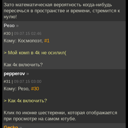
Зато математическая вероятность когда-нибудь
пересечься в пространстве и времени, стремится к
нулю!
Резо
»
#30 |
09.07.15 02:46
Кому: Космопоэт,
#1
> Мой комп в 4k не осилил(
Как 4к включить?
pepperov
»
#31 |
09.07.15 03:00
Кому: Резо,
#30
> Как 4к включить?
Клик по иконке шестеренки, которая отображается
при просмотре на самом ютубе.
Gecko
»