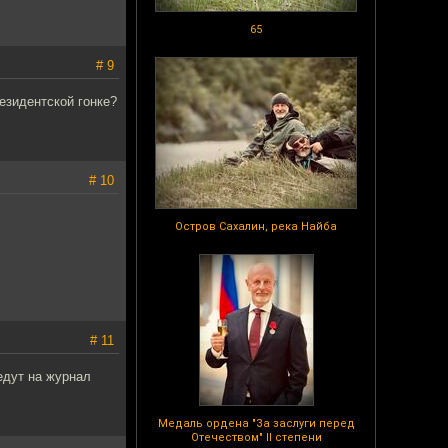
65
# 9
езидентской гонке?
# 10
Остров Сахалин, река Найба
# 11
едут на журнал
Медаль ордена "За заслуги перед
Отечеством" II степени