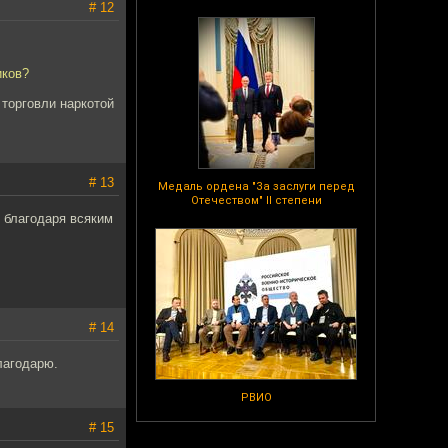
# 12
иков?
торговли наркотой
# 13
Медаль ордена "За заслуги перед
Отечеством" II степени
ь благодаря всяким
# 14
лагодарю.
РВИО
# 15