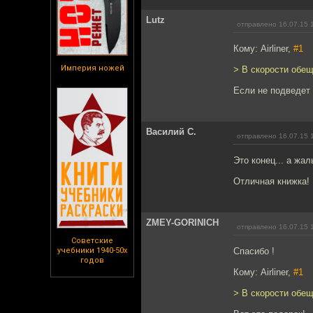
Lutz
отправлено 16.07.15 
Кому: Airliner,
#1
Империя ножей
> В скорости обещ
Если не подведет 
Василий С.
отправлено 16.07.15 
Это конец... а жал
Отличная книжка!
ZMEY-GORINICH
отправлено 16.07.15 
Советские
учебники 1940-50х
Спасибо !
годов
Кому: Airliner,
#1
> В скорости обещ