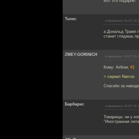
Вот это подарок!
Tunec
отправлено 16.07.15 
а Дональд Трамп п
станет глядишь п
ZMEY-GORINICH
отправлено 16.07.15 
Кому: Airliner,
#1
> сериал Narcos
Спасибо за наводк
Барбарис
отправлено 16.07.15 
Товарищи, ни у ко
"Иностранная лите