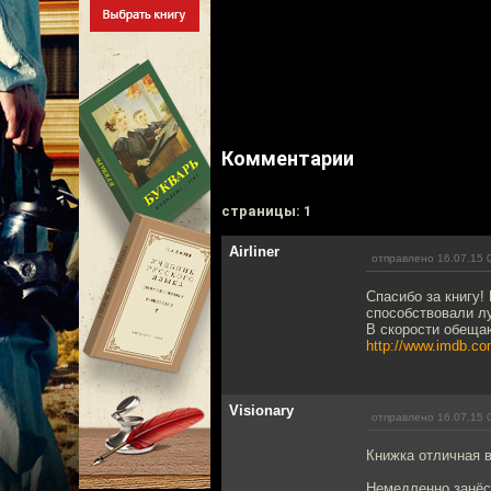
Комментарии
cтраницы: 1
Airliner
отправлено 16.07.15 
Спасибо за книгу!
способствовали лу
В скорости обещаю
http://www.imdb.co
Visionary
отправлено 16.07.15 
Книжка отличная в
Немедленно занёс 