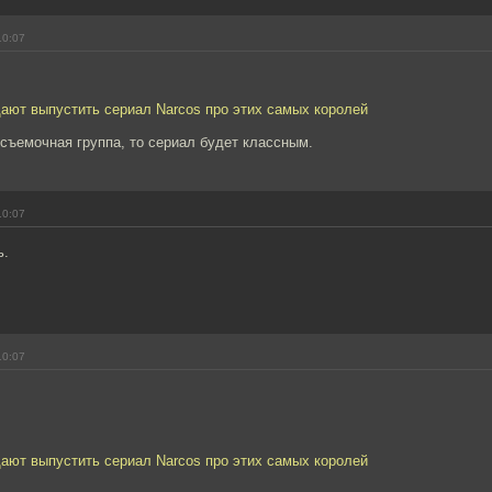
10:07
ают выпустить сериал Narcos про этих самых королей
съемочная группа, то сериал будет классным.
10:07
ь.
10:07
ают выпустить сериал Narcos про этих самых королей