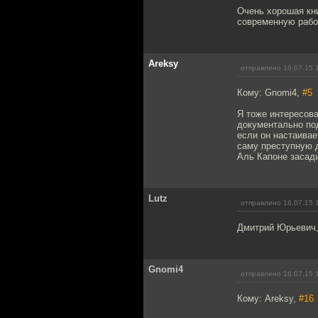
Очень хорошая кни
современную рабо
Areksy
отправлено 16.07.15 
Кому: Gnomi4,
#5
Я тоже интересова
документально под
если он настаивае
саму преступную д
Аль Капоне засади
Lutz
отправлено 16.07.15 
Дмитрий Юрьевич, 
Gnomi4
отправлено 16.07.15 
Кому: Areksy,
#16