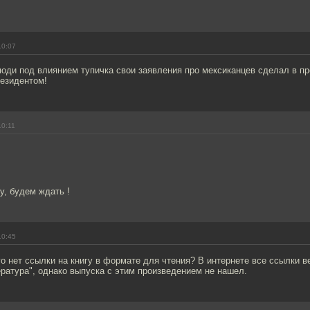
10:07
оди под влиянием тупичка свои заявления про мексиканцев сделал в пр
резидентом!
10:11
у, будем ждать !
10:45
го нет ссылки на книгу в формате для чтения? В интернете все ссылки в
ратура", однако выпуска с этим произведением не нашел.