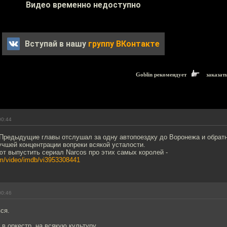
Видео временно недоступно
Вступай в нашу
группу ВКонтакте
Goblin рекомендует
заказат
00:44
 Предыдущие главы отслушал за одну автопоездку до Воронежа и обратн
чшей концентрации вопреки всякой усталости.
т выпустить сериал Narcos про этих самых королей -
m/video/imdb/vi3953308441
00:46
ся.
в оркестр, на всякую культуру.