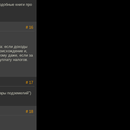
одобные книги про
# 16
ка: если доходы
роисхождение и,
тому даже, если за
уплату налогов.
# 17
тары подземелий")
# 18