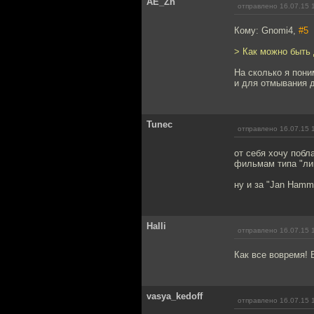
AE_Zh
отправлено 16.07.15 
Кому: Gnomi4,
#5
> Как можно быть 
На сколько я пон
и для отмывания д
Tunec
отправлено 16.07.15 
от себя хочу побл
фильмам типа "лиц
ну и за "Jan Hamme
Halli
отправлено 16.07.15 
Как все вовремя! 
vasya_kedoff
отправлено 16.07.15 