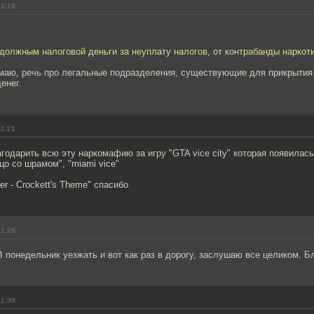
11:19
должным налоговой деньги за неуплату налогов, от контрабанды наркот
имаю, речь про легальные подразделения, существующие для прикрытия 
енег.
11:21
агодарить всю эту наркомафию за игру "GTA vice city" которая появилас
о со шрамом", "miami vice"
r - Crockett's Theme" спасибо
11:28
В понедельник уезжать и вот как раз в дорогу, заслушаю все целиком. Б
11:39