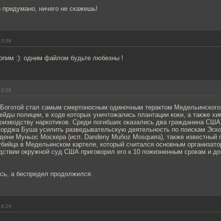
 придумано, ничего не скажешь!
13:08
опим :): одним файлом будьте любезны !
13:08
 Боготой стал самым смертоносным одиночным терактом Медельинского 
ейды полиции, в ходе которых уничтожались плантации коки, а также х
оизводству наркотиков. Среди погибших оказались два гражданина США
орджа Буша усилить разведывательскую деятельность по поискам Эскоб
дени Муньос Москера (исп. Dandeny Muñoz Mosquera), также известный 
убийца в Медельинском картеле, который считался основным организат
дствии окружной суд США приговорил его к 10 пожизненным срокам и д
ась, а беспредел продолжился.
14:14