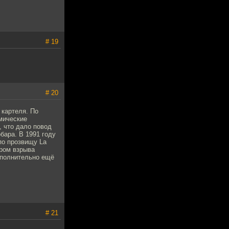
# 19
# 20
картеля. По
имические
, что дало повод
ара. В 1991 году
по прозвищу La
ором взрыва
ополнительно ещё
# 21