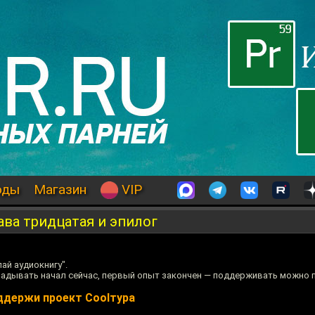
оды
Магазин
VIP
ава тридцатая и эпилог
ай аудиокнигу".
ладывать начал сейчас, первый опыт закончен — поддерживать можно 
ддержи проект Coolтура