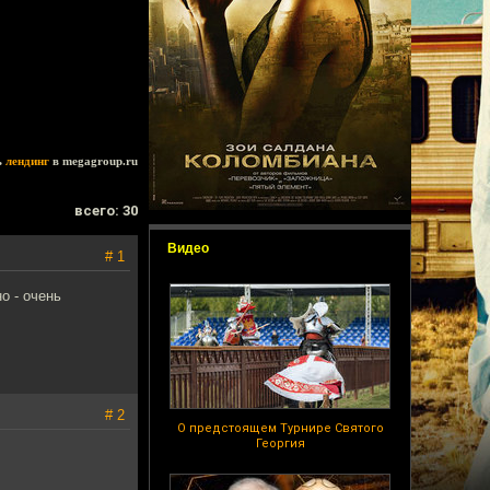
ь
лендинг
в megagroup.ru
всего: 30
Видео
# 1
о - очень
# 2
О предстоящем Турнире Святого
Георгия