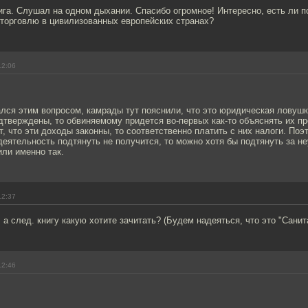
га. Слушал на одном дыхании. Спасибо огромное! Интересно, есть ли п
торговлю в цивилизованных европейских странах?
12:06
лся этим вопросом, камрады тут пояснили, что это юридическая ловуш
тверждены, то обвиняемому придется во-первых как-то объяснять их п
т, что эти доходы законны, то соответственно платить с них налоги. Поэ
еятельность подтянуть не получится, то можно хотя бы подтянуть за не
ли именно так.
12:37
а след. книгу какую хотите зачитать? (Будем надеяться, что это "Сани
12:46