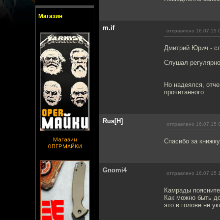
Магазин
m.if
отправлено 16.07.15 
Дмитрий Юрич - с
Слушал регулярно
Но надеялся, отче
прочитанного.
Rus[H]
отправлено 16.07.15 
Магазин
Спасибо за книжку
ОПЕРМАЙКИ
Gnomi4
отправлено 16.07.15 
Камрады поясните,
Как можно быть до
это в голове не ук