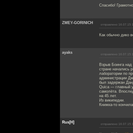
Спасибо! Грамотно
ZMEY-GORINICH
отправлено 16.07.15 
Как обычно дико в
ayaks
отправлено 16.07.15 
Взрыв Боинга над
стране начались р
лаборатории по пр
администрации Дж
был задержан Дан
Quica — главный 
самолёта. Впосле
на 45 лет.
Из википедии.
Книжка-то кончил
Rus[H]
отправлено 16.07.15 