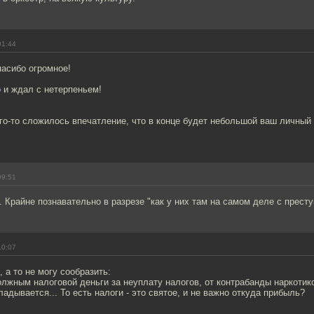
01:44
пасибо огромное!
 и ждал с нетерпеньем!
го-то сложилось впечатление, что в конце будет небольшой ваш личный 
09:51
. Крайне познавательно в разрезе "как у них там на самом деле с прест
10:07
 а то не могу сообразить:
лжным налоговой деньги за неуплату налогов, от контрабанды наркотико
ладывается... То есть налоги - это святое, и не важно откуда прибыль?