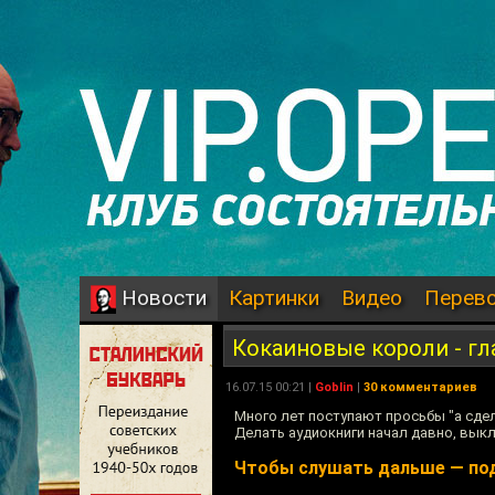
Картинки
Видео
Перев
Новости
Кокаиновые короли - гл
16.07.15 00:21 |
Goblin
|
30 комментариев
Много лет поступают просьбы "а сдел
Делать аудиокниги начал давно, вык
Чтобы слушать дальше — по