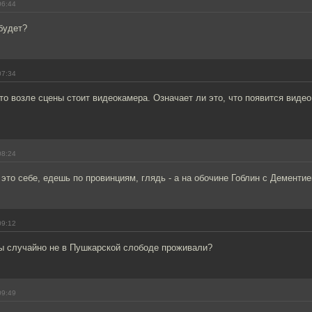
06:44
будет?
07:34
то возле сцены стоит видеокамера. Означает ли это, что появится видео
08:24
 это себе, едешь по провинциям, глядь - а на обочине Гоблин с Дементи
09:12
ы случайно не в Пушкарской слободе проживали?
09:49