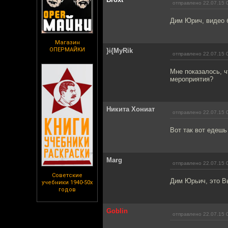
отправлено 22.07.15 
Дим Юрич, видео 
Магазин
ОПЕРМАЙКИ
}i{MyRik
отправлено 22.07.15 
Мне показалось, ч
мероприятия?
Никита Хониат
отправлено 22.07.15 
Вот так вот едешь
Marg
отправлено 22.07.15 
Советские
Дим Юрьич, это В
учебники 1940-50х
годов
Goblin
отправлено 22.07.15 