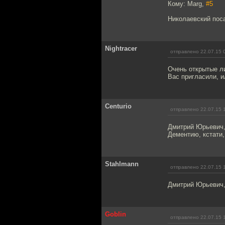
Кому: Marg,
#5
Николаевский пос
Nightracer
отправлено 22.07.15 
Очень открытые ли
Вас пригласили, 
Centurio
отправлено 22.07.15 
Дмитрий Юрьевич, 
Дементию, кстати,
Stahlmann
отправлено 22.07.15 
Дмитрий Юрьевич,
Goblin
отправлено 22.07.15 