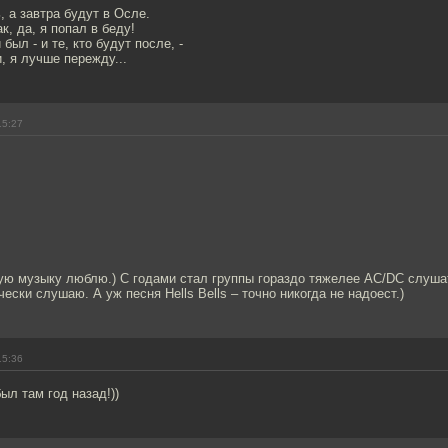
, а завтра будут в Осле.
к, да, я попал в беду!
был - и те, кто будут после, -
, я лучше пережду...
15:27
ую музыку люблю.) С годами стал группы гораздо тяжелее AC/DC слушат
ески слушаю. А уж песня Hells Bells – точно никогда не надоест.)
15:36
ыл там год назад!))