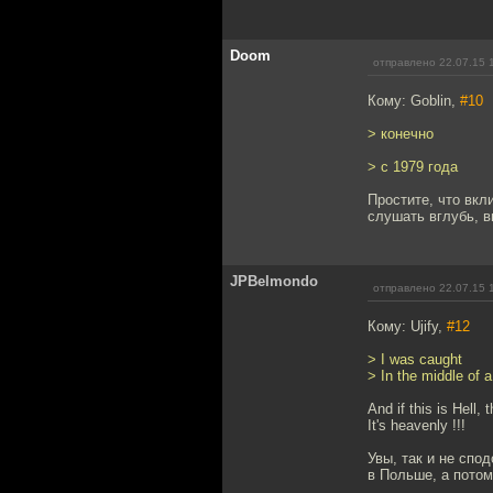
Doom
отправлено 22.07.15 
Кому: Goblin,
#10
> конечно
> с 1979 года
Простите, что вкл
слушать вглубь, в
JPBelmondo
отправлено 22.07.15 
Кому: Ujify,
#12
> I was caught
> In the middle of a 
And if this is Hell,
It's heavenly !!!
Увы, так и не спо
в Польше, а потом