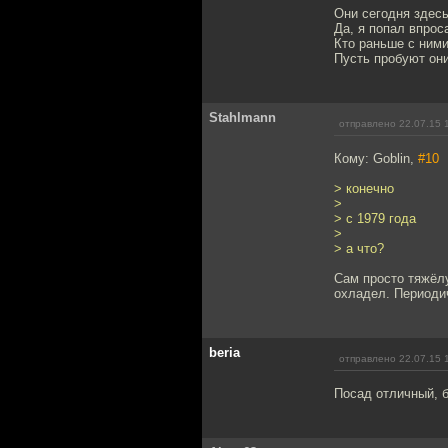
Они сегодня здесь
Да, я попал впроса
Кто раньше с ними 
Пусть пробуют они
Stahlmann
отправлено 22.07.15 
Кому: Goblin,
#10
> конечно
>
> с 1979 года
>
> а что?
Сам просто тяжёл
охладел. Периодич
beria
отправлено 22.07.15 
Посад отличный, б