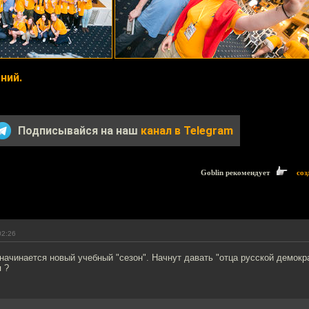
ний.
Подписывайся на наш
канал в Telegram
Goblin рекомендует
соз
02:26
начинается новый учебный "сезон". Начнут давать "отца русской демокра
я ?