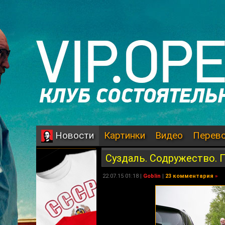
Картинки
Видео
Перев
Новости
Суздаль. Содружество. 
22.07.15 01:18 |
Goblin
|
23 комментария
»