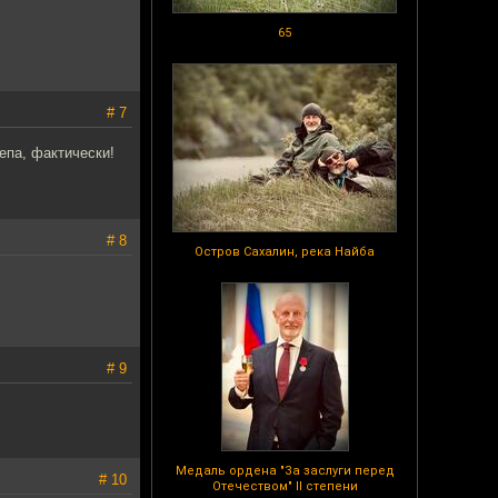
65
# 7
епа, фактически!
# 8
Остров Сахалин, река Найба
# 9
Медаль ордена "За заслуги перед
# 10
Отечеством" II степени