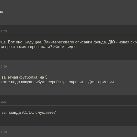
ад
09:55
ца. Вот оно, будущее. Заинтересовало описание фонда. ДЮ - новая скр
или просто мимо проезжали? Ждём видео.
10:49
зачётная футболка, на 5!
 тоже надо какую-нибудь серьёзную справить. Для гармонии.
11:21
 вы правда AC/DC слушаете?
12:20