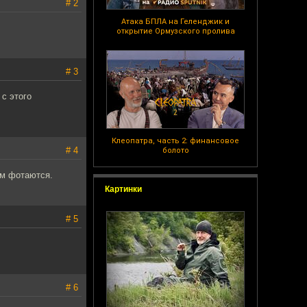
# 2
Атака БПЛА на Геленджик и
открытие Ормузского пролива
# 3
 с этого
Клеопатра, часть 2: финансовое
# 4
болото
ем фотаются.
Картинки
# 5
# 6