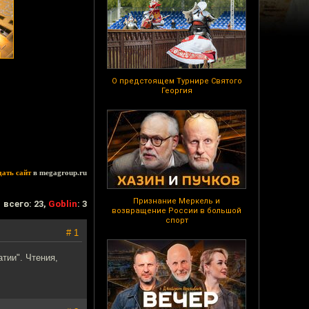
О предстоящем Турнире Святого
Георгия
дать сайт
в megagroup.ru
Признание Меркель и
всего: 23,
Goblin
: 3
возвращение России в большой
спорт
# 1
тии". Чтения,