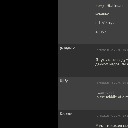
Кому: Stahlmann,
конечно
с 1979 года
а что?
}i{MyRik
отправлено 22.07.15 
Я тут что-то поду
данном кадре BMW
Ujify
отправлено 22.07.15 
I was caught
In the middle of a ra
Kolenz
отправлено 22.07.15 
Ммм.. в выходные