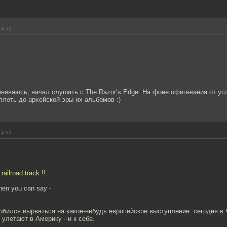
14:32
иниваюсь, начал слушать с The Razor’s Edge. На фоне офигевания от у
плоть до архейской эры их альбомов :)
14:33
railroad track !!
 then you can say -
добился вырваться на какое-нибудь европейское выступление: сегодня в
 улетают в Америку - и к себе.