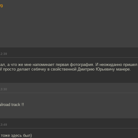
#9
12:39
мал, а что же мне напоминает первая фотография. И неожиданно пришел 
 просто делает себячку в свойственной Дмитрию Юрьевичу манере.
13:30
ilroad track !!
13:49
 тоже здесь был)