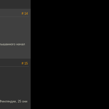
# 14
слышанного начал
# 15
 Финляндии, 25 они