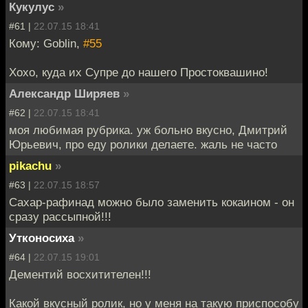
Кукулус
»
#61 |
22.07.15 18:41
Кому: Goblin,
#55
Хохо, куда их Супре до нашего Простоквашино!
Александр Ширяев
»
#62 |
22.07.15 18:41
моя любимая рубрика. уж больно вкусно, Дмитрий
Юрьевич, про еду ролики делаете. жаль не часто
pikachu
»
#63 |
22.07.15 18:57
Сахар-рафинад можно было заменить кокаином - он
сразу рассыпной!!!
Утконосиха
»
#64 |
22.07.15 19:01
Дементий восхитителен!!!
Какой вкусный ролик, но у меня на такую приспособу