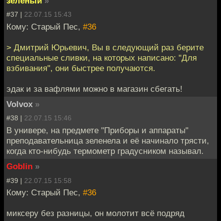
зелёный
»
#37 |
22.07.15 15:43
Кому: Старый Пес,
#36
> Дмитрий Юрьевич, Вы в следующий раз берите
специальные сливки, на которых написано: "Для
взбивания", они быстрее получаются.
эдак и за вафлями можно в магазин сбегать!
Volvox
»
#38 |
22.07.15 15:46
В универе, на предмете "Приборы и аппараты"
преподавательница зеленела и её начинало трясти,
когда кто-нибудь термометр градусником называл.
Goblin
»
#39 |
22.07.15 15:58
Кому: Старый Пес,
#36
миксеру без разницы, он молотит всё подряд