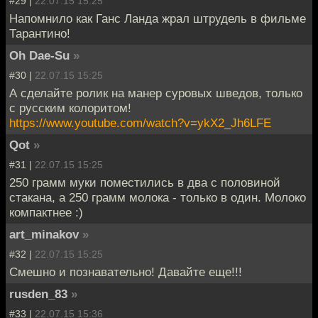
#29 |
22.07.15 15:25
Напомнило как Ганс Ланда жрал штрудель в фильме
Тарантино!
Oh Dae-Su
»
#30 |
22.07.15 15:25
А сделайте ролик на манер суровых шведов, только
с русским колоритом!
https://www.youtube.com/watch?v=ykX2_Jh6LFE
Qot
»
#31 |
22.07.15 15:25
250 грамм муки поместились в два с половиной
стакана, а 250 грамм молока - только в один. Молоко
компактнее :)
art_minakov
»
#32 |
22.07.15 15:25
Смешно и познавательно! Давайте еще!!!
rusden_83
»
#33 |
22.07.15 15:36