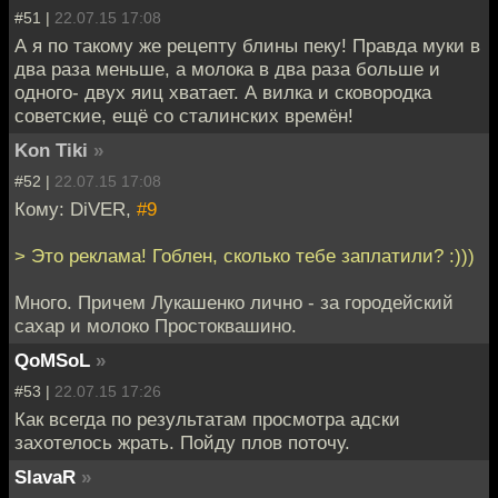
#51 |
22.07.15 17:08
А я по такому же рецепту блины пеку! Правда муки в
два раза меньше, а молока в два раза больше и
одного- двух яиц хватает. А вилка и сковородка
советские, ещё со сталинских времён!
Kon Tiki
»
#52 |
22.07.15 17:08
Кому: DiVER,
#9
> Это реклама! Гоблен, сколько тебе заплатили? :)))
Много. Причем Лукашенко лично - за городейский
сахар и молоко Простоквашино.
QoMSoL
»
#53 |
22.07.15 17:26
Как всегда по результатам просмотра адски
захотелось жрать. Пойду плов поточу.
SlavaR
»