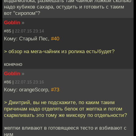
воды/молока, размешать там чайной ложкой сколько
надо кубиков сахара, остудить и готовить с таким
вот "сиропом"?
Goblin
»
#85 |
22.07.15 23:14
Кому: Старый Пес,
#40
> обзор на мега-чайник из ролика есть/будет?
конечно
Goblin
»
#86 |
22.07.15 23:16
Кому: orangeScorp,
#73
> Дмитрий, вы не подскажите, по каким таким
причинам надо отделять белок от желтка и потом
скармливать это тому же миксеру по отдельности?
желтки вливают в готовящееся тесто и взбивают с
ним