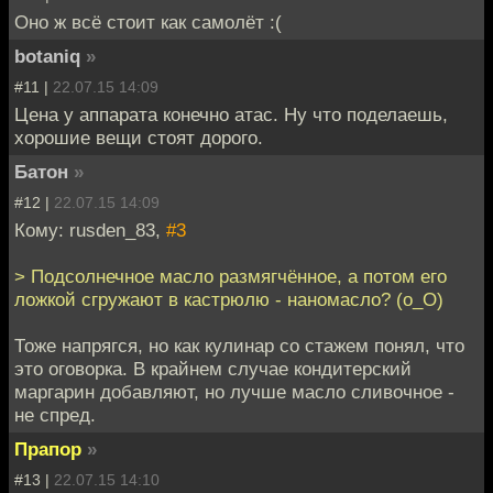
Оно ж всё стоит как самолёт :(
botaniq
»
#11 |
22.07.15 14:09
Цена у аппарата конечно атас. Ну что поделаешь,
хорошие вещи стоят дорого.
Батон
»
#12 |
22.07.15 14:09
Кому: rusden_83,
#3
> Подсолнечное масло размягчённое, а потом его
ложкой сгружают в кастрюлю - наномасло? (о_O)
Тоже напрягся, но как кулинар со стажем понял, что
это оговорка. В крайнем случае кондитерский
маргарин добавляют, но лучше масло сливочное -
не спред.
Прапор
»
#13 |
22.07.15 14:10