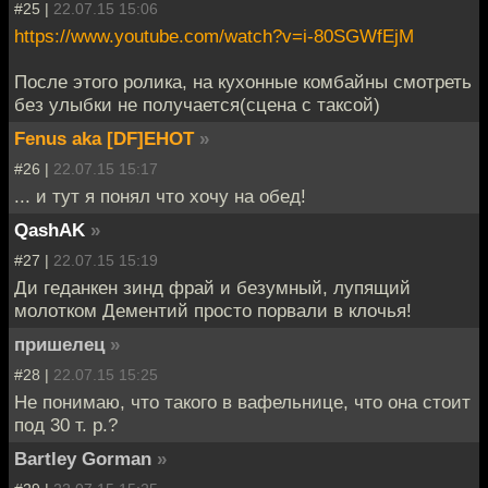
#25 |
22.07.15 15:06
https://www.youtube.com/watch?v=i-80SGWfEjM
После этого ролика, на кухонные комбайны смотреть
без улыбки не получается(сцена с таксой)
Fenus aka [DF]EHOT
»
#26 |
22.07.15 15:17
... и тут я понял что хочу на обед!
QashAK
»
#27 |
22.07.15 15:19
Ди геданкен зинд фрай и безумный, лупящий
молотком Дементий просто порвали в клочья!
пришелец
»
#28 |
22.07.15 15:25
Не понимаю, что такого в вафельнице, что она стоит
под 30 т. р.?
Bartley Gorman
»