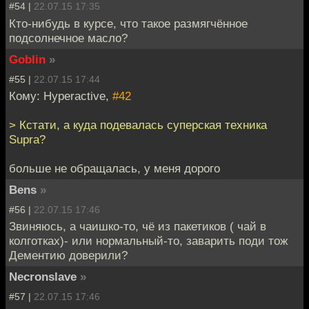
#54 |
22.07.15 17:35
Кто-нибудь в курсе, что такое размягчённое
подсолнечное масло?
Goblin
»
#55 |
22.07.15 17:44
Кому: Hyperactive,
#42
> Кстати, а куда подевалась суперская техника
Supra?
больше не обращалась, у меня дорого
Bens
»
#56 |
22.07.15 17:46
Звиняюсь, а чаишко-то, чё из пакетиков ( чай в
колготках)- или нормальный-то, заварить поди тож
Дементию доверили?
Necronslave
»
#57 |
22.07.15 17:46