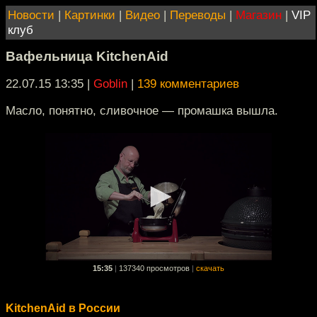
Новости
|
Картинки
|
Видео
|
Переводы
|
Магазин
|
VIP
клуб
Вафельница KitchenAid
22.07.15 13:35
|
Goblin
|
139 комментариев
Масло, понятно, сливочное — промашка вышла.
15:35
|
137340 просмотров
|
скачать
KitchenAid в России