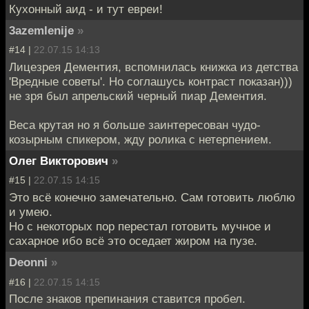
Кухонный аид - и тут евреи!
3azemlenije
»
#14 |
22.07.15 14:13
Лицезрея Дементия, вспомнилась книжка из детства
'Вредные советы'. Но соглашусь контраст показан)))
не зря был апрельский черный пиар Дементия.
Веса крутая но я больше заинтересован чудо-
козырным спикером, жду ролика с нетерпением.
Олег Викторович
»
#15 |
22.07.15 14:15
Это всё конечно замечательно. Сам готовить люблю
и умею.
Но с некоторых пор перестал готовить мучное и
сахарное ибо всё это оседает жиром на пузе.
Deonni
»
#16 |
22.07.15 14:15
После знаков препинания ставится пробел.