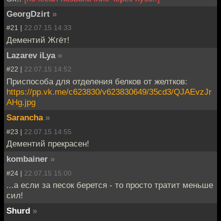
GeorgDzirt
»
#21 |
22.07.15 14:33
Дементий Жгёт!
Lazarev iLya
»
#22 |
22.07.15 14:52
Приспособа для отделения белков от желтков:
https://pp.vk.me/c623830/v623830649/35cd3/QJAEvzJr
AHg.jpg
Sarancha
»
#23 |
22.07.15 14:55
Дементий прекрасен!
kombainer
»
#24 |
22.07.15 15:00
...а если за песок берется - то просто тратит меньше
сил!
Shurd
»