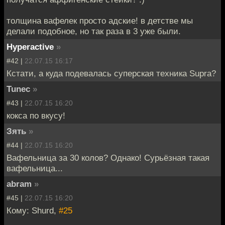
толщина вафелек просто адские! в детстве мы
делали подобное, но так раза в 3 уже были.
Hyperactive
»
#42 |
22.07.15 16:17
Кстати, а куда подевалась суперская техника Supra?
Tunec
»
#43 |
22.07.15 16:20
кокса по вкусу!
Зять
»
#44 |
22.07.15 16:20
Вафельница за 30 колов? Однако! Сурьёзная такая
вафельница...
abram
»
#45 |
22.07.15 16:20
Кому: Shurd,
#25