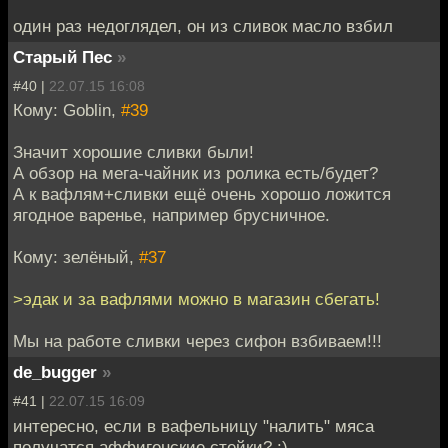
один раз недоглядел, он из сливок масло взбил
Старый Пес
»
#40 |
22.07.15 16:08
Кому: Goblin,
#39
Значит хорошие сливки были!
А обзор на мега-чайник из ролика есть/будет?
А к вафлям+сливки ещё очень хорошо ложится
ягодное варенье, например брусничное.
Кому: зелёный,
#37
>эдак и за вафлями можно в магазин сбегать!
Мы на работе сливки через сифон взбиваем!!!
de_bugger
»
#41 |
22.07.15 16:09
интересно, если в вафельницу "налить" мяса
получатся аффигенские стейки? :)