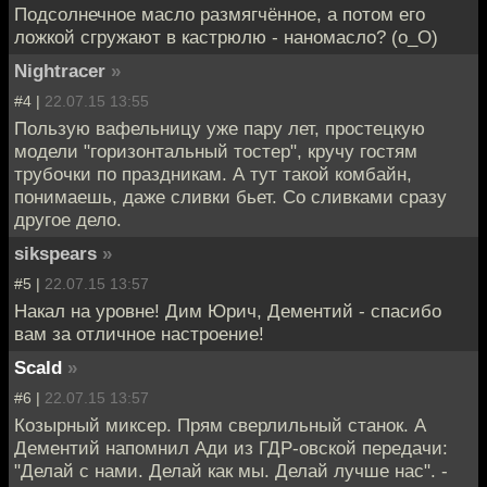
Подсолнечное масло размягчённое, а потом его
ложкой сгружают в кастрюлю - наномасло? (о_O)
Nightracer
»
#4 |
22.07.15 13:55
Пользую вафельницу уже пару лет, простецкую
модели "горизонтальный тостер", кручу гостям
трубочки по праздникам. А тут такой комбайн,
понимаешь, даже сливки бьет. Со сливками сразу
другое дело.
sikspears
»
#5 |
22.07.15 13:57
Накал на уровне! Дим Юрич, Дементий - спасибо
вам за отличное настроение!
Scald
»
#6 |
22.07.15 13:57
Козырный миксер. Прям сверлильный станок. А
Дементий напомнил Ади из ГДР-овской передачи:
"Делай с нами. Делай как мы. Делай лучше нас". -