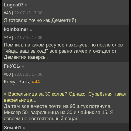
Logos07
»
#48 |
22.07.15 17:08
Я готовлю точно как Дементий).
kombainer
»
#49 |
22.07.15 17:08
Помнил, на каком ресурсе нахожусь, но после слов
"яйца, ваш выход!" все равно замер и ожидал от
Дементия каверзы.
ГнУСЬ
»
#50 |
22.07.15 17:08
Кому: Зять,
#44
> Вафельница за 30 колов? Однако! Сурьёзная такая
вафельница...
Да там все вместе почти на 95 штук потянула.
Миксер 50, вафельница на 30 и чайник за 15. Я
совсем не состоятельный пацан.
Зёма61
»