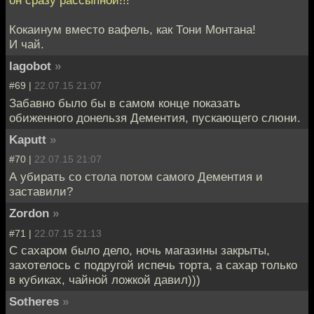
он сразу рассыпной!!!
Кокаинум вместо вафель, как Тони Монтана!
И чай.
lagobot
»
#69 |
22.07.15 21:07
Забавно было бы в самом конце показать
обиженного донельзя Дементия, пускающего слюни.
Kaputt
»
#70 |
22.07.15 21:07
А убирать со стола потом самого Дементия и
заставили?
Zordon
»
#71 |
22.07.15 21:13
С сахаром было дело, ночь магазины закрыты,
захотелось с подругой испечь торта, а сахар только
в кубиках, чайной ложкой давил)))
Sotheres
»