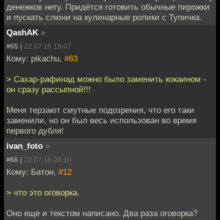
денежков нету. Придётся готовить обычные пирожки
и пускать слюни на кулинарные ролики с Тупичка.
QashAK
»
#65 |
22.07.15 19:07
Кому: pikachu,
#63
> Сахар-рафинад можно было заменить кокаином -
он сразу рассыпной!!!
Меня терзают смутные подозрения, что его таки
заменили, но он был весь использован во время
первого дубля!
ivan_foto
»
#66 |
22.07.15 20:10
Кому: Батон,
#12
> что это оговорка.
Оно еще и текстом написано. Два раза оговорка?