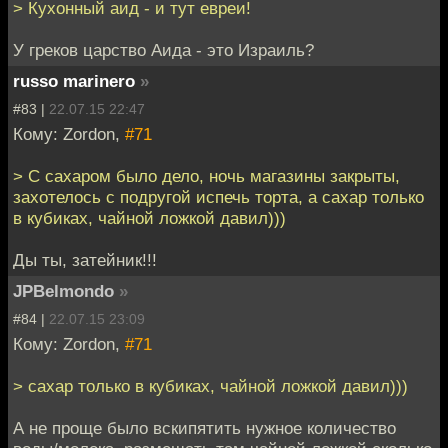
> Кухонный аид - и тут евреи!
У греков царство Аида - это Израиль?
russo marinero
»
#83 |
22.07.15 22:47
Кому: Zordon,
#71
> С сахаром было дело, ночь магазины закрыты,
захотелось с подругой испечь торта, а сахар только
в кубиках, чайной ложкой давил)))
Ды ты, затейник!!!
JPBelmondo
»
#84 |
22.07.15 23:09
Кому: Zordon,
#71
> сахар только в кубиках, чайной ложкой давил)))
А не проще было вскипятить нужное количество