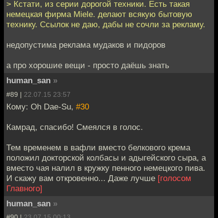
> Кстати, из серии дорогой техники. Есть такая
немецкая фирма Miele. делают всякую бытовую
технику. Ссылок не даю, дабы не сочли за рекламу.
недопустима реклама мудаков и пидоров
а про хорошие вещи - просто даёшь знать
human_san
»
#89 |
22.07.15 23:57
Кому: Oh Dae-Su,
#30
Камрад, спасибо! Смеялся в голос.
Тем временем в вафли вместо белкового крема
положил докторской колбасы и адыгейского сыра, а
вместо чая налил в кружку пенного немецкого пива.
И скажу вам откровенно... Даже лучше
[голосом
Главного]
human_san
»
#90 |
23.07.15 00:13