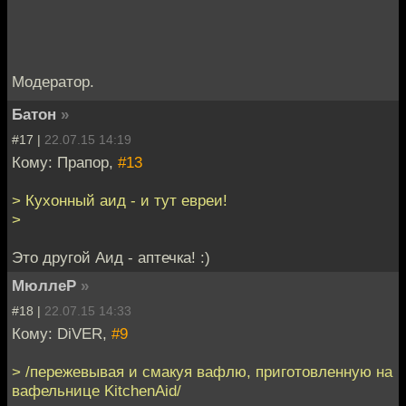
Модератор.
Батон
»
#17 |
22.07.15 14:19
Кому: Прапор,
#13
> Кухонный аид - и тут евреи!
>
Это другой Аид - аптечка! :)
МюллеР
»
#18 |
22.07.15 14:33
Кому: DiVER,
#9
> /пережевывая и смакуя вафлю, приготовленную на
вафельнице KitchenAid/