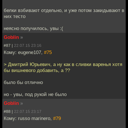
белки взбивают отдельно, и уже потом закидывают в
них тесто
неясно получилось, увы :(
Goblin
»
#87 |
22.07.15 23:16
Кому: eugene107,
#75
> Дмитрий Юрьевич, а ну как в сливки варенья хотя
бы вишневого добавить, а ??
было бы отлично
но - увы, под рукой не было
Goblin
»
#88 |
22.07.15 23:17
Кому: russo marinero,
#79