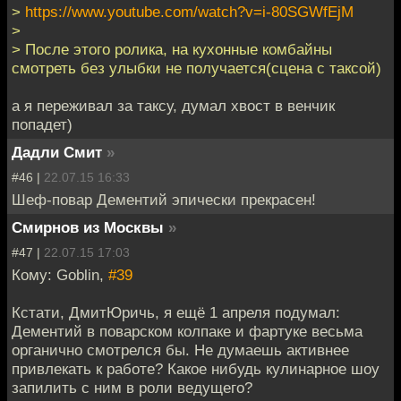
>
https://www.youtube.com/watch?v=i-80SGWfEjM
>
> После этого ролика, на кухонные комбайны
смотреть без улыбки не получается(сцена с таксой)
а я переживал за таксу, думал хвост в венчик
попадет)
Дадли Смит
»
#46 |
22.07.15 16:33
Шеф-повар Дементий эпически прекрасен!
Смирнов из Москвы
»
#47 |
22.07.15 17:03
Кому: Goblin,
#39
Кстати, ДмитЮричь, я ещё 1 апреля подумал:
Дементий в поварском колпаке и фартуке весьма
органично смотрелся бы. Не думаешь активнее
привлекать к работе? Какое нибудь кулинарное шоу
запилить с ним в роли ведущего?