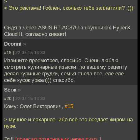
>
> Это реклама! Гоблен, сколько тебе заплатили? :)))
Сидя в через ASUS RT-AC87U в наушниках HyperX
Cloud II, согласно кивает!
Deonni
»
#19 |
22.07.15 14:33
Извините просмотрел, спасибо. Очень люблю
смотреть кулинарные изыски, по вашему рецепту
делал куриные грудки, семья съела все, еле еле
себе кусок урвал))) спасибо.
Serж
»
#20 |
22.07.15 14:33
Кому: Олег Викторович,
#15
> мучное и сахарное, ибо всё это оседает жиром на
пузе.
Эх!!
[почесал позвоночник через пузо..]