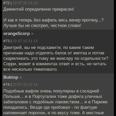
#72 |
22.07.15 21:13
Дементий определенно прекрасен!
И как я теперь без вафель весь вечер протяну...?
Лучше бы не смотрел, честное слово!
orangeScorp
»
#73 |
22.07.15 21:13
Дмитрий, вы не подскажите, по каким таким
причинам надо отделять белок от желтка и потом
скармливать это тому же миксеру по отдельности?
Сорри, может в комментах ответ и есть, но читать
все несколько тяжеловато.
Buktop
»
#74 |
22.07.15 21:14
Подобные вафли очень популярны в соседней
Польше... и в Португалии тоже дофига уличных
забегаловок с подобным лакомством... и в Париже
попадались. Везде где пробовал - по фактуре
напоминает поролон, и по вкусу тоже. А местные