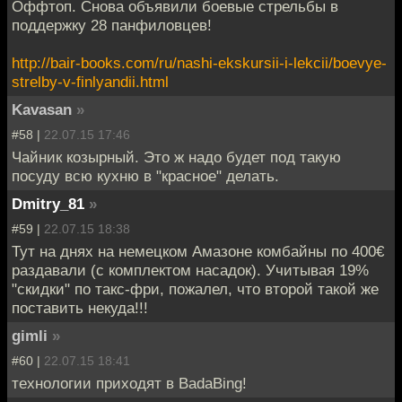
Оффтоп. Снова объявили боевые стрельбы в
поддержку 28 панфиловцев!
http://bair-books.com/ru/nashi-ekskursii-i-lekcii/boevye-
strelby-v-finlyandii.html
Kavasan
»
#58 |
22.07.15 17:46
Чайник козырный. Это ж надо будет под такую
посуду всю кухню в "красное" делать.
Dmitry_81
»
#59 |
22.07.15 18:38
Тут на днях на немецком Амазоне комбайны по 400€
раздавали (с комплектом насадок). Учитывая 19%
"скидки" по такс-фри, пожалел, что второй такой же
поставить некуда!!!
gimli
»
#60 |
22.07.15 18:41
технологии приходят в BadaBing!