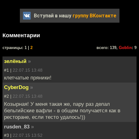
Вступай в нашу
группу ВКонтакте
Комментарии
cтраницы: 1 |
2
всего: 139,
Goblin
: 9
зелёный
»
#1 |
22.07.15 13:48
клетчатые пряники!
CyberDog
»
#2 |
22.07.15 13:48
Козырная! У меня такая же, пару раз делал
бельгийские вафли - в общем получается как в
ресторане, если тесто удалось!))
rusden_83
»
#3 |
22.07.15 13:52