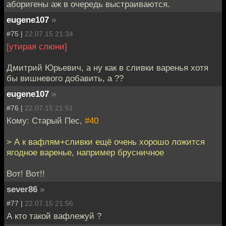
аборигены аж в очередь выстраиваются.
eugene107
»
#75 |
22.07.15 21:34
[утирая слюни]
Дмитрий Юрьевич, а ну как в сливки варенья хотя
бы вишневого добавить, а ??
eugene107
»
#76 |
22.07.15 21:51
Кому: Старый Пес,
#40
> А к вафлям+сливки ещё очень хорошо ложится
ягодное варенье, например брусничное
Вот! Вот!!
sever86
»
#77 |
22.07.15 21:56
А кто такой вафлежуй ?