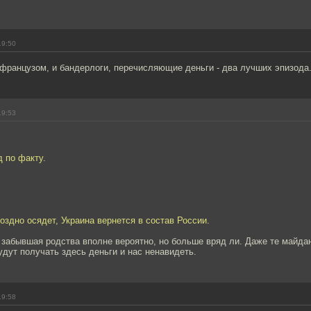
19:50
французом, и бандерлоги, перечисляющие деньги - два лучших эпизода
19:53
 по факту.
оздно осядет, Украина вернется в состав России.
е забывшая родства вполне вероятно, но больше вряд ли. Даже те майда
удут получать здесь деньги и нас ненавидеть.
19:58