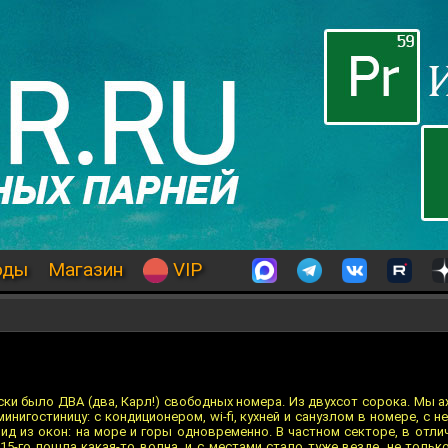
оды
Магазин
VIP
ки было ДВА (два, Карл!) свободных номера. Из двухсот сорока. Мы а
нигостиницу: с кондиционером, wi-fi, кухней и санузлом в номере, с 
ид из окон: на море и горы одновременно. В частном секторе, в отли
15-го пошла какая-то волна, и с местами стало туже везде, не тольк