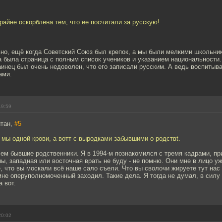
айне оскорблена тем, что ее посчитали за русскую!
но, ещё когда Советский Союз был крепок, а мы были мелкими школьник
 была страница с полным список учеников и указанием национальности.
инец был очень недоволен, что его записали русским. А ведь воспитыв
ами.
19:59
йтан,
#5
 мы одной крови, а вотт с выродками забывшими о родствt.
чем бывшие родственники. Я в 1994-м познакомился с тремя кадрами, п
ны, западная или восточная врать не буду - не помню. Они мне в лицо уж
, что вы москали всё наше сало съели. Что вы сволочи жируете тут нас 
мне оперуполномоченный заходил. Такие дела. Я тогда не думал, в силу 
а вот.
20:02