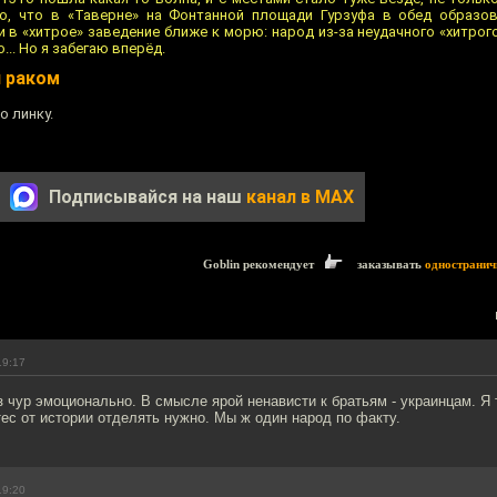
о, что в «Таверне» на Фонтанной площади Гурзуфа в обед образо
и в «хитрое» заведение ближе к морю: народ из-за неудачного «хитро
... Но я забегаю вперёд.
л раком
о линку.
Подписывайся на наш
канал в MAX
Goblin рекомендует
заказывать
одностранич
19:17
ез чур эмоционально. В смысле ярой ненависти к братьям - украинцам. Я 
ес от истории отделять нужно. Мы ж один народ по факту.
19:20