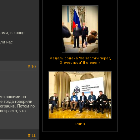
ами, в конце
али нас
Медаль ордена "За заслуги перед
Отечеством" II степени
# 10
риехавшими на
е тогда говорили
ограбив. Потом по
возраста, что
РВИО
# 11