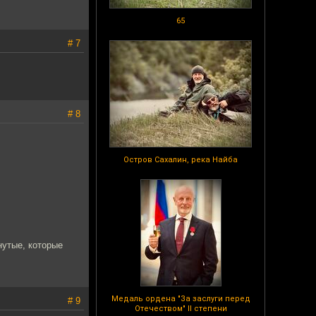
65
# 7
.
# 8
Остров Сахалин, река Найба
нутые, которые
Медаль ордена "За заслуги перед
# 9
Отечеством" II степени