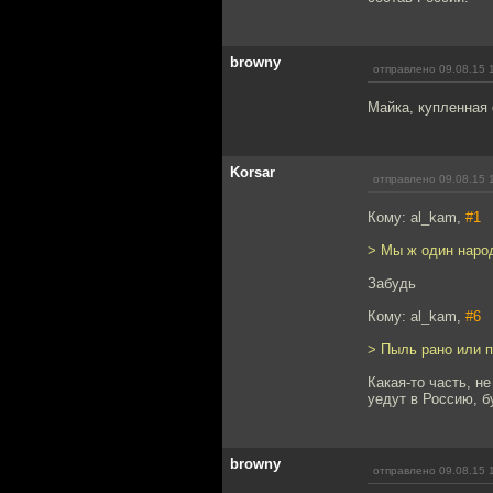
browny
отправлено 09.08.15 
Майка, купленная 
Korsar
отправлено 09.08.15 
Кому: al_kam,
#1
> Мы ж один народ
Забудь
Кому: al_kam,
#6
> Пыль рано или п
Какая-то часть, н
уедут в Россию, б
browny
отправлено 09.08.15 