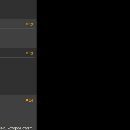
# 12
# 13
# 14
ем, которое стоит