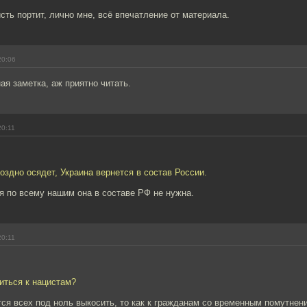
ть портит, лично мне, всё впечатление от материала.
20:06
ая заметка, аж приятно читать.
20:11
оздно осядет, Украина вернется в состав России.
я по всему нашим она в составе РФ не нужна.
20:11
ситься к нацистам?
ся всех под ноль выкосить, то как к гражданам со временным помутнени