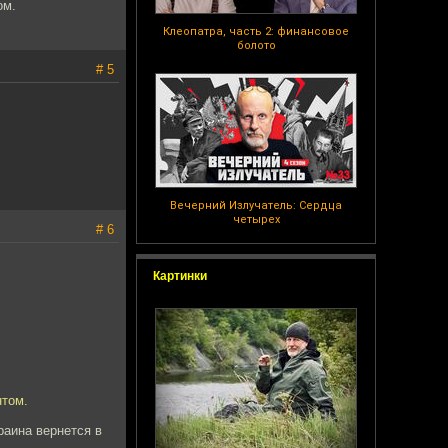
ом.
Клеопатра, часть 2: финансовое
болото
# 5
Вечерний Излучатель: Сердца
четырех
# 6
Картинки
нтом.
раина вернется в