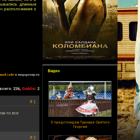
вывались длинные
го» расположения о
Видео
ный сайт
в megagroup.ru
всего: 236,
Goblin
: 2
# 1
так-то все
О предстоящем Турнире Святого
Георгия
# 2