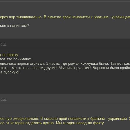
 через чур эмоционально. В смысле ярой ненависти к братьям - украинцам
ться к нацистам?
19:21
д по факту
все это понимают.
евозчика пересматривал, 3 часть, где рыжая хохлушка была. Так вот как
шать - мы хохлы совсем другие! Мы никак русские! Барышня была крайн
за русскую!
19:21
ерез чур эмоционально. В смысле ярой ненависти к братьям - украинцам. 
ес от истории отделять нужно. Мы ж один народ по факту.