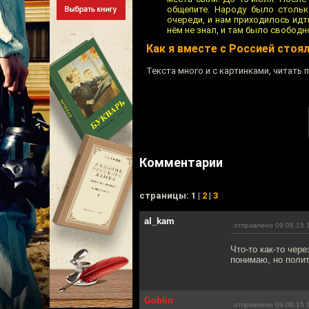
общепите. Народу было стольк
очереди, и нам приходилось идт
нём не знал, и там было свободно
Как я вместе с Россией стоя
Текста много и с картинками, читать п
Комментарии
cтраницы: 1 |
2
|
3
al_kam
отправлено 09.08.15 
Что-то как-то чер
понимаю, но полит
Goblin
отправлено 09.08.15 