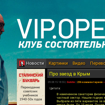
Картинки
Видео
Перев
Новости
Про заезд в Крым
09.08.15 18:55 |
Goblin
|
236 комментариев
»
Цитата:
В намеченном санатории физичес
частный сектор. Нашли годную ми
Выбрали из пяти вариантов за в
места были. До 15 июля. После 