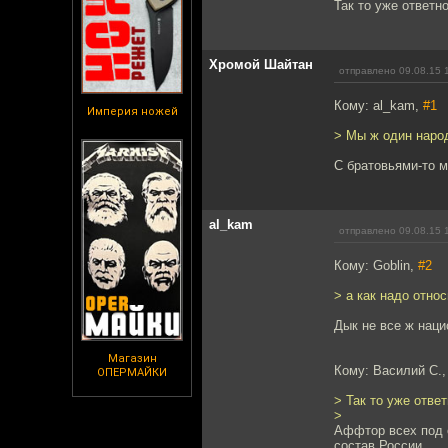
Так то уже ответн
Хромой Шайтан
отправлено 09.08.15 
Кому: al_kam,
#1
Империя ножей
> Мы ж один народ
С братовьями-то м
al_kam
отправлено 09.08.15 
Кому: Goblin,
#2
> а как надо отно
Дык не все ж наци
Магазин
Кому: Василий С.
ОПЕРМАЙКИ
> Так то уже отве
>
Аффтор всех под о
состав России.