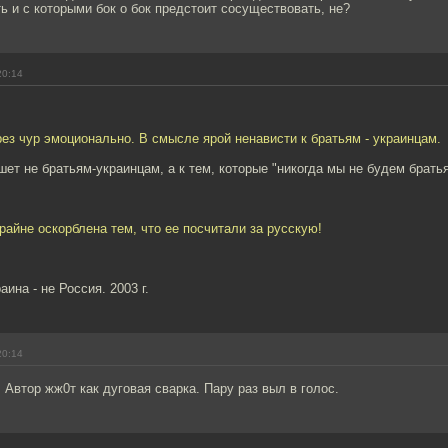
ь и с которыми бок о бок предстоит сосуществовать, не?
20:14
ерез чур эмоционально. В смысле ярой ненависти к братьям - украинцам.
ет не братьям-украинцам, а к тем, которые "никогда мы не будем брать
айне оскорблена тем, что ее посчитали за русскую!
ина - не Россия. 2003 г.
20:14
 Автор жж0т как дуговая сварка. Пару раз выл в голос.