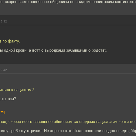
ое, скорее всего навеянное общением со свидомо-нацистским контингент
19:32
 по факту.
ы одной крови, а вотт с выродками забывшими о родствt.
19:42
ситься к нацистам?
сты там?
,
#4
тное, скорее всего навеянное общением со свидомо-нацистским континге
дну гребенку стрижет. Не хорошо это. Пыль рано или поздно осядет, Ук