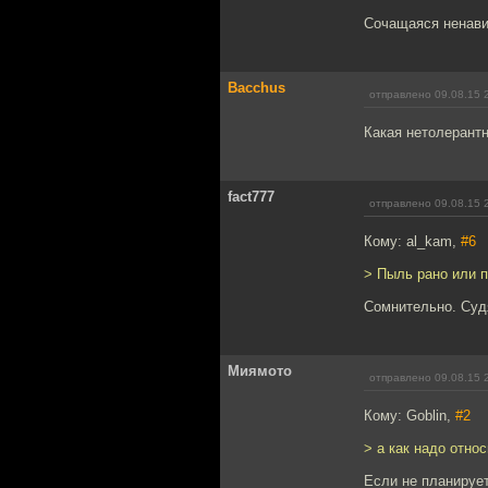
Сочащаяся ненавис
Bacchus
отправлено 09.08.15 
Какая нетолерантн
fact777
отправлено 09.08.15 
Кому: al_kam,
#6
> Пыль рано или п
Сомнительно. Суд
Миямото
отправлено 09.08.15 
Кому: Goblin,
#2
> а как надо отно
Если не планирует