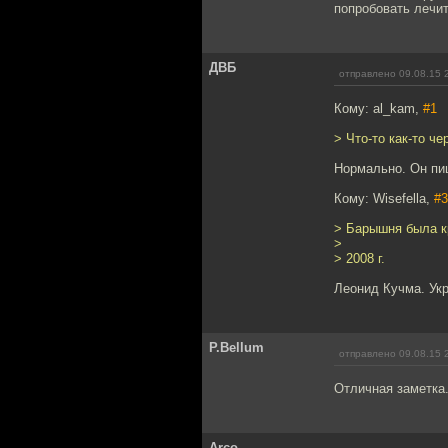
попробовать лечит
ДВБ
отправлено 09.08.15 
Кому: al_kam,
#1
> Что-то как-то ч
Нормально. Он пиш
Кому: Wisefella,
#3
> Барышня была кр
>
> 2008 г.
Леонид Кучма. Укра
P.Bellum
отправлено 09.08.15 
Отличная заметка.
Arco