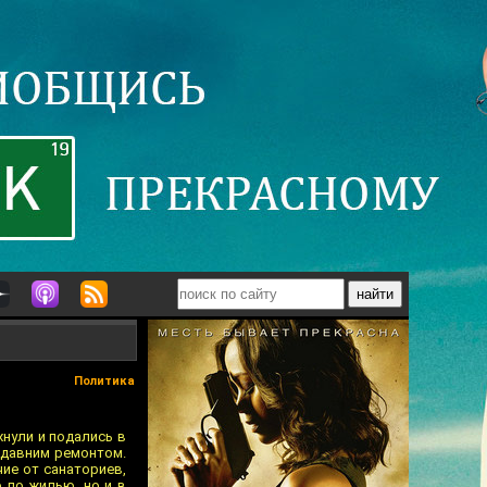
Политика
хнули и подались в
недавним ремонтом.
чие от санаториев,
о по жилью, но и в