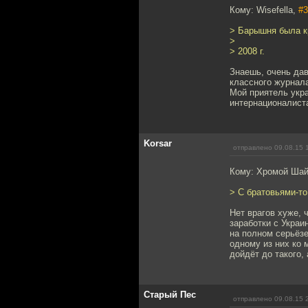
Кому: Wisefella,
#3
> Барышня была кр
>
> 2008 г.
Знаешь, очень дав
классного журнала
Мой приятель укра
интернационалист
Korsar
отправлено 09.08.15 
Кому: Хромой Ша
> С братовьями-то
Нет врагов хуже, 
заработки с Украи
на полном серьёзе
одному из них ко 
дойдёт до такого, 
Старый Пес
отправлено 09.08.15 