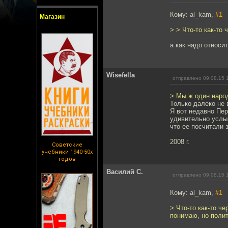
Кому: al_kam,
#1
Магазин
> > Что-то как-то
а как надо относи
Wisefella
отправлено 09.08.15 
> Мы ж один наро
Только далеко не 
Я вот недавно Пер
удивительно услы
что ее посчитали 
2008 г.
Советские
учебники 1940-50х
годов
Василий С.
отправлено 09.08.15 
Кому: al_kam,
#1
> Что-то как-то ч
понимаю, но полит