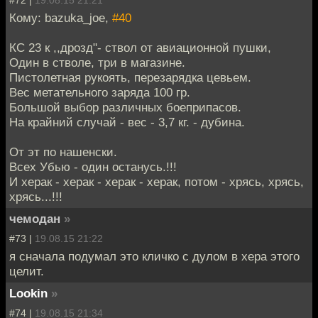
#72 |
19.08.15 21:21
Кому: bazuka_joe,
#40
КС 23 к ,,дрозд"- ствол от авиационной пушки,
Один в стволе, три в магазине.
Пистолетная рукоять, перезарядка цевьем.
Вес метательного заряда 100 гр.
Большой выбор различных боеприпасов.
На крайний случай - вес - 3,7 кг. - дубина.
От эт по нашенски.
Всех Убью - один останусь.!!!
И херак - херак - херак - херак, потом - хрясь, хрясь,
хрясь...!!!
чемодан
»
#73 |
19.08.15 21:22
я сначала подумал это кличко с дулом в хера этого
целит.
Lookin
»
#74 |
19.08.15 21:34