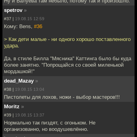
Ну и Валуева там небыло, потому так и произошло.
spetrov
»
#37 |
19.08.15 12:59
Кому: Bens,
#36
> Как дети малые - ни одного хорошо поставленного
удара.
Да, в стиле Билла "Мясника" Каттинга было бы куда
более занятно. "Попрощайся со своей миленькой
мордашкой!"
dead_Mazay
»
#38 |
19.08.15 13:04
Пистолеты для лохов, ножи - выбор мастеров!!!
Moritz
»
#39 |
19.08.15 13:37
Нормально так пиздят, с огоньком. Не
организованно, но воодушевлённо.