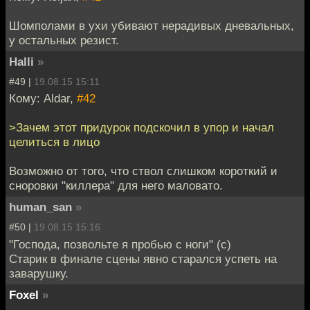
Шомполами в ухи убивают нерадивых дневальных,
у остальных резист.
Halli
»
#49 |
19.08.15 15:11
Кому: Aldar,
#42
>Зачем этот придурок подскочил в упор и начал
целиться в лицо
Возможно от того, что ствол слишком короткий и
сноровки "киллера" для него маловато.
human_san
»
#50 |
19.08.15 15:16
"Господа, позвольте я пробью с ноги" (с)
Старик в финале сцены явно старался успеть на
заварушку.
Foxel
»