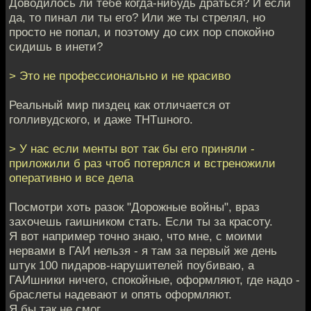
Доводилось ли тебе когда-нибудь драться? И если
да, то пинал ли ты его? Или же ты стрелял, но
просто не попал, и поэтому до сих пор спокойно
сидишь в инети?
> Это не профессионально и не красиво
Реальный мир пиздец как отличается от
голливудского, и даже ТНТшного.
> У нас если менты вот так бы его приняли -
приложили б раз чтоб потерялся и встреножили
оперативно и все дела
Посмотри хоть разок "Дорожные войны", враз
захочешь гаишником стать. Если ты за красоту.
Я вот например точно знаю, что мне, с моими
нервами в ГАИ нельзя - я там за первый же день
штук 100 пидаров-нарушителей поубиваю, а
ГАИшники ничего, спокойные, оформляют, где надо -
браслеты надевают и опять оформляют.
Я бы так не смог.