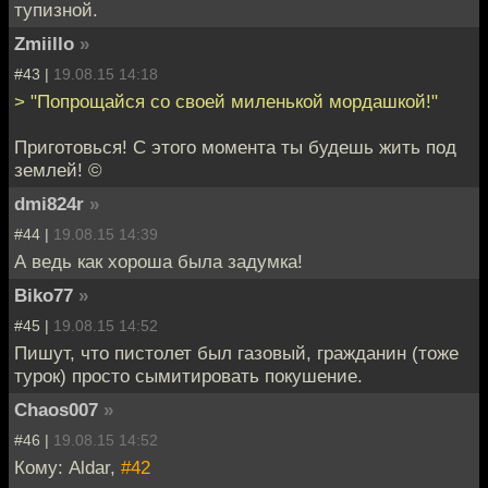
тупизной.
Zmiillo
»
#43 |
19.08.15 14:18
> "Попрощайся со своей миленькой мордашкой!"
Приготовься! С этого момента ты будешь жить под
землей! ©
dmi824r
»
#44 |
19.08.15 14:39
А ведь как хороша была задумка!
Biko77
»
#45 |
19.08.15 14:52
Пишут, что пистолет был газовый, гражданин (тоже
турок) просто сымитировать покушение.
Chaos007
»
#46 |
19.08.15 14:52
Кому: Aldar,
#42