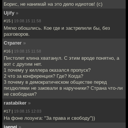
Борис, не нанимай на это дело идиотов! (с)
Ujify
»
#15 |
19.08.15 11:58
Мягко обошлись. Кое где и застрелили бы, без
разговоров.
Стратег
»
#16 |
19.08.15 11:58
Пистолет клина хватанул. С этим вроде понятно, а
вот с другим нет.
1 почему у киллера оказался пропуск?
2 что за конференция? Где? Когда?
3 почему в демократическом обществе перед
пиздюлями не заковали в наручники? Страна что-ли
не свободная?
rastabiker
»
#17 |
19.08.15 12:03
На фоне лозунга: "За права и свободу"))
iaenei
»