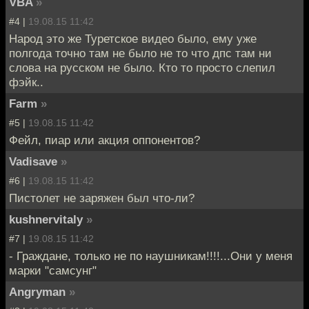
VBA
»
#4 |
19.08.15 11:42
Народ это же Туретское видео было, ему уже
полгода точно там не было не то что дпс там ни
слова на русском не было. Кто то просто слепил
фэйк..
Farm
»
#5 |
19.08.15 11:42
Фейл, пиар или акция оппонентов?
Vadisave
»
#6 |
19.08.15 11:42
Пистолет не заряжен был что-ли?
kushnervitaly
»
#7 |
19.08.15 11:42
- Граждане, только не по наушникам!!!!...Они у меня
марки "самсунг"
Angryman
»