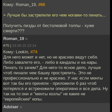
Кому: Roman_19,
#66
> Лучше бы застрелили его чем ногами-то пинать...
Получить пизды от бестолковой толпы - хуже
смерти???
Roman_19
»
#75 |
19.08.15 23:14
Кому: Lookin,
#74
Для него может и нет, но не красиво ведут себя.
Либо завалите его, - либо в кандалы и на нары.
Пинать то зачем? Для него-то ясное дело, лучше
чтоб пинали чем башку прострелить. Это не
профессионально и не красиво. У нас если менты
вот так бы его приняли - приложили б раз чтоб
потерялся и встреножили оперативно и все дела. Ну
так на то они и "менты козлы" не какие не
"европейские" копы.
Adviser
»