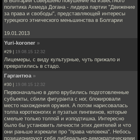
В Болгарии совершено покушение на известного
политика Ахмеда Догана - лидера партии "Движение
за права и свободы", представляющей интересы
турецкого этнического меньшинства в Болгарии
19.01.2013
Yuri-koroner
»
#29 |
19.08.15 12:32
Лицемеры, с виду культурные, чуть прижало и
превратились в стадо.
Гаргантюа
»
#30 |
19.08.15 12:32
Первоначально в дело врубились подготовленные
субъекты, сбили фигуранта с ног, блокировали
место нахождения оружия. А потом нарисовалась
толпа коротконогих и пузатых пингвинов, которые
смелые только толпой и изподтишка. Интересно
было бы установить личности этих деятелей и что
они раньше изрекали про "права человека". Небось
позиционируют себя либерально-демократическими