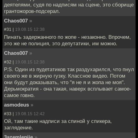
деятелями, судя по надписям на сцене, это сборище
грантожоров-подсерал.
Chaos007
»
#31 |
19.08.15 12:38
Пинать задержанного по жопе - незаконно. Впрочем,
это же не полиция, это депутатики, им можно.
Chaos007
»
#32 |
19.08.15 12:38
P.S. Один из пудетатиков так раздухарился, что пнул
своего же в жирную гузку. Классное видео. Потом
они будут доказывать, что "я не я и жопа не моя".
Дерьмократия - она такая, наверх всплывает самое-
самое говно.
asmodeus
»
#33 |
19.08.15 12:42
Ой, там такие надписи за спиной у спикера,
заглядение.
3azemlenije
»