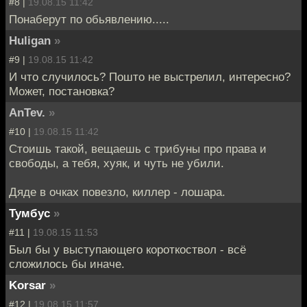
#8 |
19.08.15 11:42
Понаберут по обьявлению.....
Huligan
»
#9 |
19.08.15 11:42
И что случилось? Пошто не выстрелил, интересно?
Может, постановка?
AnTev.
»
#10 |
19.08.15 11:42
Стоишь такой, вещаешь с трибуны про права и
свободы, а тебя, хуяк, и чуть не убили.
Дяде в очках повезло, киллер - лошара.
Тумбус
»
#11 |
19.08.15 11:53
Был бы у выступающего короткоствол - всё
сложилось бы иначе.
Korsar
»
#12 |
19.08.15 11:57