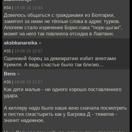
#34 |
19.08.15 12:44
Довелось общаться с гражданами из Болгарии,
заметил за ними не тёплые слова в адрес турков.
Апогеем стало изречение Борислава "тюрк-цыган",
может на него так повлияла отсидка в Лавтвии.
aksbkanareika
»
#35 |
19.08.15 12:57
Одинокий борец за демократию избит агентами
Кремля. А ведь счастье было так близко...
Bens
»
#36 |
19.08.15 12:57
Как дети малые - ни одного хорошо поставленного
удара.
А киллеру надо было наше кино сначала посмотреть
и пистик смастырить как у Багрова Д - тяжелое -
значит надежное.