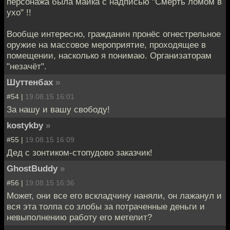
персонажа была майка с надписью "Смерть ломом в
ухо" !!
Вообще интересно, гражданин пронёс огнестрельное
оружие на массовое мероприятие, проходящее в
помещении, насколько я понимаю. Организаторам
"незачёт".
Шуттенбах
»
#54 |
19.08.15 16:01
За нашу и вашу свободу!
kostykby
»
#55 |
19.08.15 16:09
Дед с зонтиком-стопудово заказчик!
GhostBuddy
»
#56 |
19.08.15 16:36
Может, они все его вскладчину наняли, он лажанул и
вся эта толпа со злобы за потраченные деньги и
невыполнению работу его метелит?