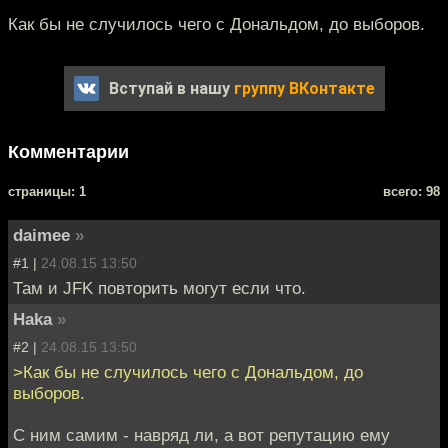
Как бы не случилось чего с Дональдом, до выборов.
Вступай в нашу
группу ВКонтакте
Комментарии
cтраницы: 1
всего: 98
daimee
»
#1 |
24.08.15 13:50
Там и JFK повторить могут если что.
Haka
»
#2 |
24.08.15 13:50
>Как бы не случилось чего с Дональдом, до
выборов.
С ним самим - навряд ли, а вот репутацию ему