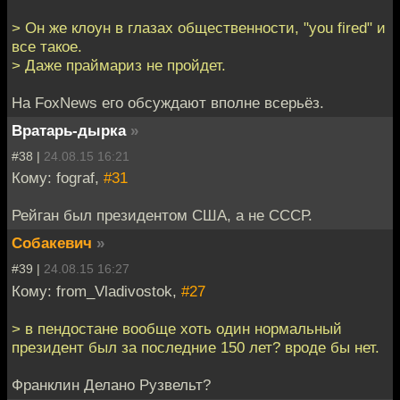
> Он же клоун в глазах общественности, "you fired" и
все такое.
> Даже праймариз не пройдет.
На FoxNews его обсуждают вполне всерьёз.
Вратарь-дырка
»
#38 |
24.08.15 16:21
Кому: fograf,
#31
Рейган был президентом США, а не СССР.
Собакевич
»
#39 |
24.08.15 16:27
Кому: from_Vladivostok,
#27
> в пендостане вообще хоть один нормальный
президент был за последние 150 лет? вроде бы нет.
Франклин Делано Рузвельт?