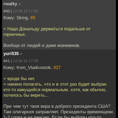
rwalky
»
#40 |
24.08.15 17:05
Кому: Sking,
#3
> Надо Дональду держаться подальше от
горничных.
Вообще от людей и даже манекенов.
yuri535
»
#41 |
24.08.15 17:06
Кому: from_Vladivostok,
#27
> вроде бы нет.
> наивно полагать, что и в этот раз будет выбран
кто-то кажущийся нормальным. хотя, как обычно,
хотелось бы верить...
При чем тут твоя вера в доброго президента США?
Там олигархия заправляет. Президенты временщики.
1-2 срока и на пенсию. Если бы выборы что-то