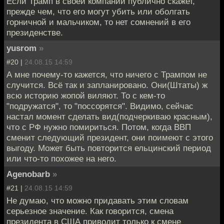
Если Трамп в своей компании публично скажет,
прежде чем, что его могут убить или оболгать
горничной и мальчиком, то нет сомнений в его
президенстве.
yusrom
»
#20 |
24.08.15 14:59
А мне почему-то кажется, что ничего с Трампом не
случится. Всё так и запланировано. Они(Штаты) ж
всю историю жопой виляют. То с кем-то
"подружатся", то "поссорятся". Видимо, сейчас
настал момент сделать вид(подчеркиваю красным),
что с РФ нужно помириться. Потом, когда ВВП
сменит следующий президент, они поимеют с этого
выгоду. Может быть повторится ельцинский период
или что-то похожее на него.
Agenobarb
»
#21 |
24.08.15 14:59
Не думаю, что можно придавать этим словам
серьезное значение. Как говорится, смена
президента в США приводит только к смене