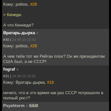
Кому: politos,
#28
> Кенеди.
А что Кеннеди?
Вратарь-дырка
»
#30 |
24.08.15 15:42
Кому: politos,
#28
А чем тебе тот же Рейган плох? Он же президентом
США был, а не СССР!
fograf
»
#31 |
24.08.15 15:51
Кому: Вратарь-дырка,
#16
ничего, что в это время как раз СССР потрошили в
полный рост?
Psyshtorm
»
ББВ