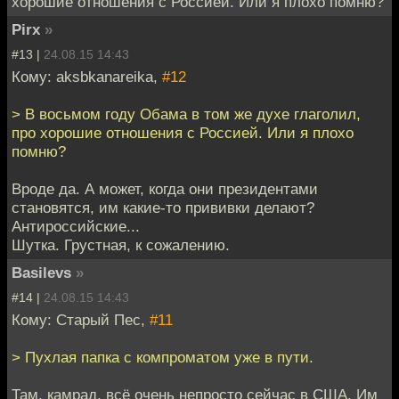
хорошие отношения с Россией. Или я плохо помню?
Pirx
»
#13 |
24.08.15 14:43
Кому: aksbkanareika,
#12
> В восьмом году Обама в том же духе глаголил,
про хорошие отношения с Россией. Или я плохо
помню?
Вроде да. А может, когда они президентами
становятся, им какие-то прививки делают?
Антироссийские...
Шутка. Грустная, к сожалению.
Basilevs
»
#14 |
24.08.15 14:43
Кому: Старый Пес,
#11
> Пухлая папка с компроматом уже в пути.
Там, камрад, всё очень непросто сейчас в США. Им