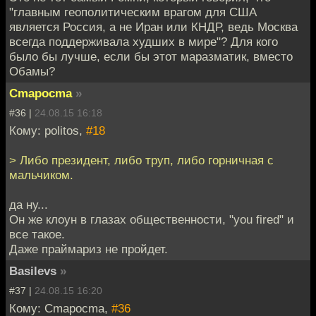
"главным геополитическим врагом для США
является Россия, а не Иран или КНДР, ведь Москва
всегда поддерживала худших в мире"? Для кого
было бы лучше, если бы этот маразматик, вместо
Обамы?
Cmapocma
»
#36 |
24.08.15 16:18
Кому: politos,
#18
> Либо президент, либо труп, либо горничная с
мальчиком.
да ну...
Он же клоун в глазах общественности, "you fired" и
все такое.
Даже праймариз не пройдет.
Basilevs
»
#37 |
24.08.15 16:20
Кому: Cmapocma,
#36