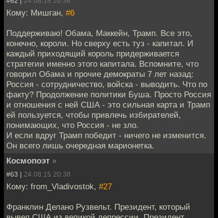
#62 |
24.08.15 20:36
Кому: Мишган,
#6
Поддерживаю! Обама, Маккейн, Трамп. Все это,
конечно, короли. Но сверху есть туз - капитал. И
каждый приходящий король придерживается
стратегии именно этого капитала. Вспомните, что
говорил Обама и прочие демократы 7 лет назад:
Россия - сотрудничество, войска - выводить. Что по
факту? Продолжение политики Буша. Просто Россия
и отношения с ней США - это сильная карта и Трамп
ей пользуется, чтобы привлечь избирателей,
понимающих, что Россия - не зло.
И если вдруг Трамп победит - ничего не изменится.
Он всего лишь очередная марионетка.
Космопоэт
»
#63 |
24.08.15 20:38
Кому: from_Vladivostok,
#27
Франклин Делано Рузвельт. Президент, который
вывел США из великой депрессии. Президент,