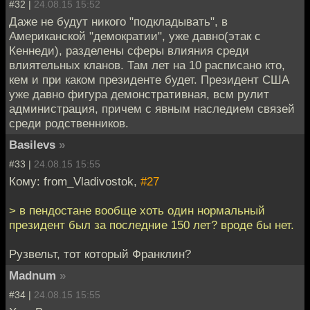
#32 |
24.08.15 15:52
Даже не будут никого "подкладывать", в
Американской "демократии", уже давно(этак с
Кеннеди), разделены сферы влияния среди
влиятельных кланов. Там лет на 10 расписано кто,
кем и при каком президенте будет. Президент США
уже давно фигура демонстративная, всм рулит
администрация, причем с явным наследием связей
среди родственников.
Basilevs
»
#33 |
24.08.15 15:55
Кому: from_Vladivostok,
#27
> в пендостане вообще хоть один нормальный
президент был за последние 150 лет? вроде бы нет.
Рузвельт, тот который Франклин?
Madnum
»
#34 |
24.08.15 15:55