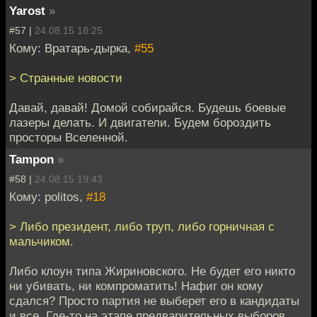
Yarost
»
#57 |
24.08.15 18:25
Кому: Вратарь-дырка,
#55
> Странные новости
Давай, давай! Домой собирайся. Будешь боевые
лазеры делать. И двигатели. Будем бороздить
просторы Вселенной.
Tampon
»
#58 |
24.08.15 19:43
Кому: politos,
#18
> Либо президент, либо труп, либо горничная с
мальчиком.
Либо клоун типа Жириновского. Не будет его никто
ни убивать, ни компроматить! Нафиг он кому
сдался? Просто партия не выберет его в кандидаты
и все. Где-то на этапе предварительных выборов