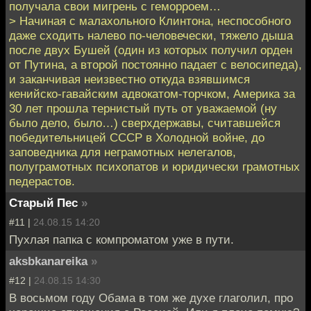
получала свои мигрень с геморроем…
> Начиная с малахольного Клинтона, неспособного
даже сходить налево по-человечески, тяжело дыша
после двух Бушей (один из которых получил орден
от Путина, а второй постоянно падает с велосипеда),
и заканчивая неизвестно откуда взявшимся
кенийско-гавайским адвокатом-торчком, Америка за
30 лет прошла тернистый путь от уважаемой (ну
было дело, было…) сверхдержавы, считавшейся
победительницей СССР в Холодной войне, до
заповедника для неграмотных нелегалов,
полуграмотных психопатов и юридически грамотных
педерастов.
Старый Пес
»
#11 |
24.08.15 14:20
Пухлая папка с компроматом уже в пути.
aksbkanareika
»
#12 |
24.08.15 14:30
В восьмом году Обама в том же духе глаголил, про