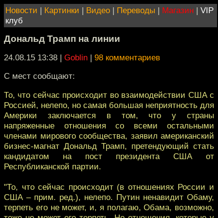
Новости
|
Картинки
|
Видео
|
Переводы
|
Магазин
|
VIP
клуб
Дональд Трамп на линии
24.08.15 13:38
|
Goblin
|
98 комментариев
C мест сообщают:
То, что сейчас происходит во взаимодействии США с
Россией, нелепо, но самая большая неприятность для
Америки заключается в том, что у страны
напряженные отношения со всеми остальными
членами мирового сообщества, заявил американский
бизнес-магнат Дональд Трамп, претендующий стать
кандидатом на пост президента США от
Республиканской партии.
"То, что сейчас происходит (в отношениях России и
США – прим. ред.), нелепо. Путин ненавидит Обаму,
терпеть его не может, и, я полагаю, Обама, возможно,
тоже не может его терпеть. Но отношения, которые у