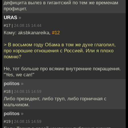
дефицита вылез в гигантский по тем же временам
профицит.
URAS
»
#17 |
24.08.15 14:44
Кому: aksbkanareika,
#12
> В восьмом году Обама в том же духе глаголил,
про хорошие отношения с Россией. Или я плохо
помню?
Не, тот больше про всякие внутренние покращення.
"Yes, we can!"
politos
»
#18 |
24.08.15 14:59
Либо президент, либо труп, либо горничная с
мальчиком.
politos
»
#19 |
24.08.15 14:59