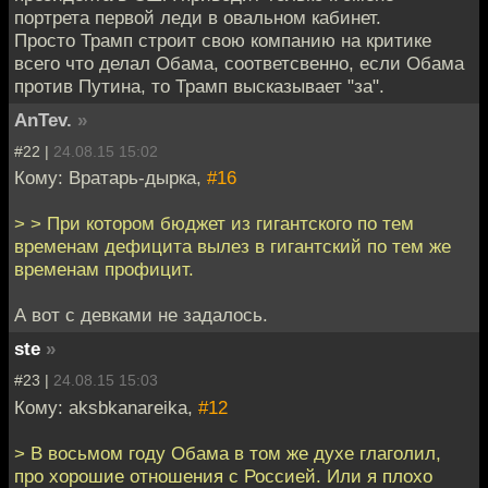
портрета первой леди в овальном кабинет.
Просто Трамп строит свою компанию на критике
всего что делал Обама, соответсвенно, если Обама
против Путина, то Трамп высказывает "за".
AnTev.
»
#22 |
24.08.15 15:02
Кому: Вратарь-дырка,
#16
> > При котором бюджет из гигантского по тем
временам дефицита вылез в гигантский по тем же
временам профицит.
А вот с девками не задалось.
ste
»
#23 |
24.08.15 15:03
Кому: aksbkanareika,
#12
> В восьмом году Обама в том же духе глаголил,
про хорошие отношения с Россией. Или я плохо