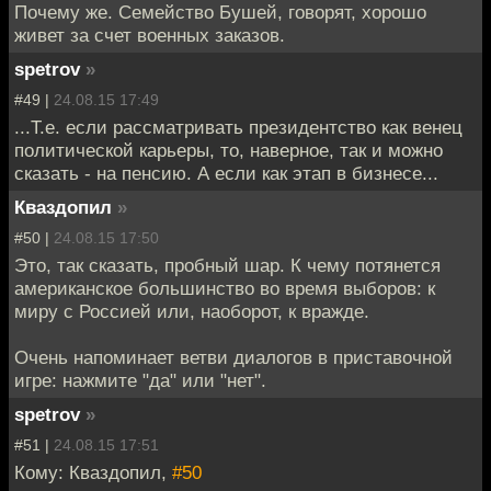
Почему же. Семейство Бушей, говорят, хорошо
живет за счет военных заказов.
spetrov
»
#49 |
24.08.15 17:49
...Т.е. если рассматривать президентство как венец
политической карьеры, то, наверное, так и можно
сказать - на пенсию. А если как этап в бизнесе...
Кваздопил
»
#50 |
24.08.15 17:50
Это, так сказать, пробный шар. К чему потянется
американское большинство во время выборов: к
миру с Россией или, наоборот, к вражде.
Очень напоминает ветви диалогов в приставочной
игре: нажмите "да" или "нет".
spetrov
»
#51 |
24.08.15 17:51
Кому: Кваздопил,
#50