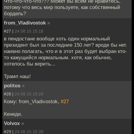
Что-что-что-что??? Может вы всем не нравитесь,
потому что весь мир пользуете, как собственный
бордель?
from_Vladivostok
»
#27 |
24.08.15 15:18
в пендостане вообще хоть один нормальный
президент был за последние 150 лет? вроде бы нет.
наивно полагать, что и в этот раз будет выбран кто-
то кажущийся нормальным. хотя, как обычно,
хотелось бы верить...
Трамп наш!
politos
»
#28 |
24.08.15 15:28
Кому: from_Vladivostok,
#27
Кенеди.
Volvox
»
#29 |
24.08.15 15:39