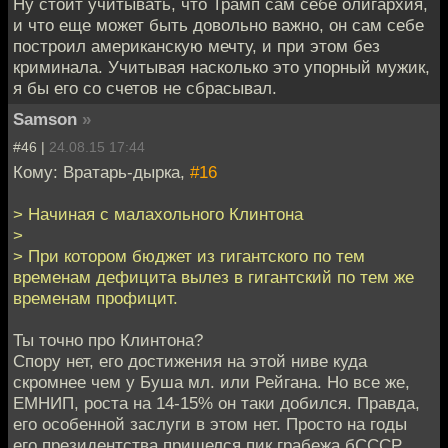
Ну стоит учитывать, что Трамп сам себе олигархия,
и что еще может быть довольно важно, он сам себе
построил американскую мечту, и при этом без
криминала. Учитывая насколько это упорный мужик,
я бы его со счетов не сбрасывал.
Samson
»
#46 |
24.08.15 17:44
Кому: Вратарь-дырка,
#16
> Начиная с малахольного Клинтона
>
> При котором бюджет из гигантского по тем
временам дефицита вылез в гигантский по тем же
временам профицит.
Ты точно про Клинтона?
Спору нет, его достижения на этой ниве куда
скромнее чем у Буша мл. или Рейгана. Но все же,
ЕМНИП, роста на 14-15% он таки добился. Правда,
его особенной заслуги в этом нет. Просто на годы
его президентства пришелся пик грабежа бСССР.