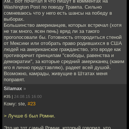
Хм.. Вот почитал я что пишут в комментах на
Washington Post по поводу Трампа. Сильно
сомневаюсь что у него есть шансы на победу в
выборах.
Большинство американцев, которых встречал (хотя
не так много, ясен пень) вряд ли за такого
проголосовали бы. Готовность отгородиться стеной
от Мексики или отобрать право родившихся в США
людей на американское гражданство, это вроде как
противоречит принципам "свободы, равенства и
демократии", за которые средний американец (каким
его я лично представляю), радеет всей душой.
Возможно, камрады, живущие в Штатах меня
поправят.
Silamax
»
#35 |
24.08.15 16:00
Кому: ste,
#23
> Лучше б был Ромни.
Это не тот самый Ромни, который говорил, что