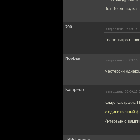
Вот Весля подкача
790
отправлено 05.09.15 
После титров - во
Noobas
отправлено 05.09.15 
Мастерски однако
KampFerr
отправлено 05.09.15 
Кому: Кастракис 
> единственный фи
Интервью с вампи
JPBelmondo