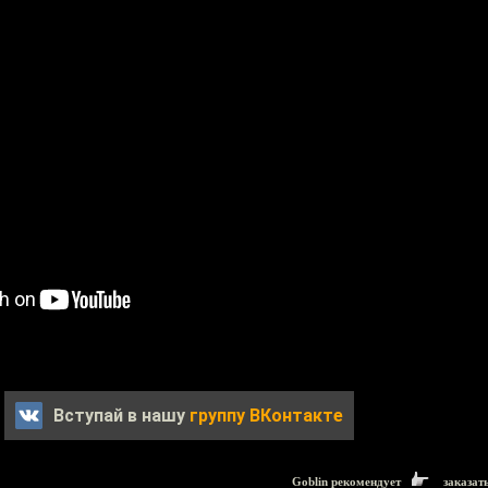
Вступай в нашу
группу ВКонтакте
Goblin рекомендует
заказат