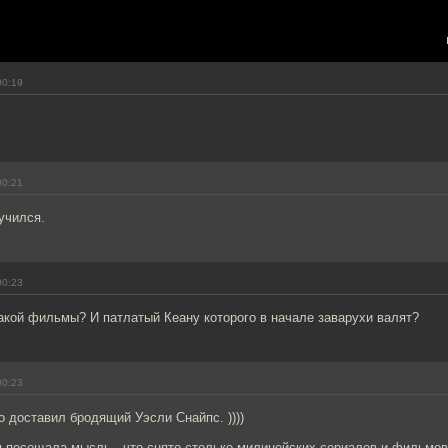
00:19
00:21
учился.
00:23
акой фильмы? И патлатый Кеану которого в начале заварухи валят?
00:23
 доставил бродящий Уэсли Снайпс. ))))
 посещала мысль , что снято столько милицейских сериалов и фильмов 