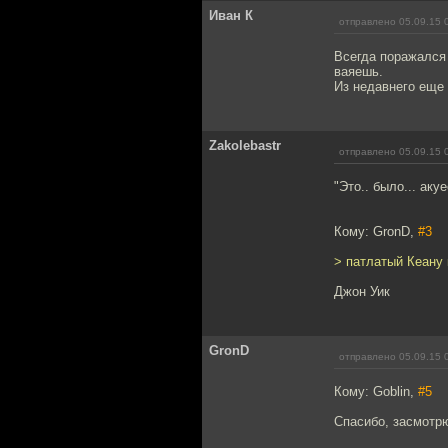
Иван К
отправлено 05.09.15 
Всегда поражался 
ваяешь.
Из недавнего еще
Zakolebastr
отправлено 05.09.15 
"Это.. было... аку
Кому: GronD,
#3
> патлатый Кеану 
Джон Уик
GronD
отправлено 05.09.15 
Кому: Goblin,
#5
Спасибо, засмотр