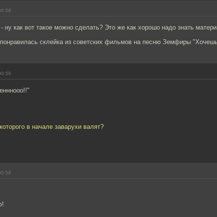
00:58
- ну как вот такое можно сделать? Это же как хорошо надо знать матери
 понравилась склейка из советских фильмов на песню Земфиры "Хочешь
00:58
еенннооо!!"
которого в начале заварухи валят?
00:58
ю!