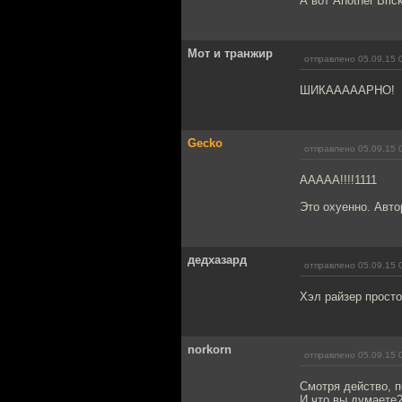
А вот Another Bric
Мот и транжир
отправлено 05.09.15 
ШИКАААААРНО!
Gecko
отправлено 05.09.15 
ААААА!!!!1111
Это охуенно. Авто
дедхазард
отправлено 05.09.15 
Хэл райзер просто
norkorn
отправлено 05.09.15 
Смотря действо, п
И что вы думаете?