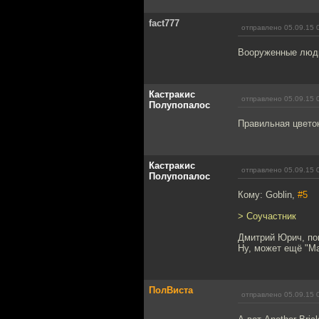
fact777
отправлено 05.09.15 
Вооруженные люди
Кастракис
отправлено 05.09.15 
Полупопалос
Правильная цветок
Кастракис
отправлено 05.09.15 
Полупопалос
Кому: Goblin,
#5
> Соучастник
Дмитрий Юрич, поп
Ну, может ещё "Ма
ПолВиста
отправлено 05.09.15 