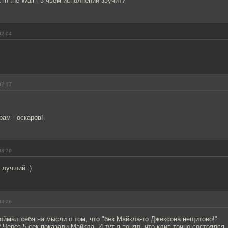
k in the Wall - в чьем исполнении звучит?
02:04
02:17
рам - оскаров!
03:26
 лучший :)
03:26
оймал себя на мысли о том, что "без Майкла-то Джексона нещитово!"
 Через 5 сек показали Майкла. И тут я понял, что клип точно состоялся.