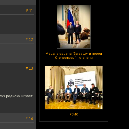
# 11
# 12
Медаль ордена "За заслуги перед
Отечеством" II степени
# 13
уз редиску играет.
РВИО
# 14