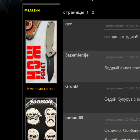
Магазин
cтраницы: 1 |
2
gez
отправлено 05.09.15 
оскара в студию!!!
3azemlenije
отправлено 05.09.15 
Бодрый салат пол
GronD
отправлено 05.09.15 
Империя ножей
Седой Кукуруз с к
tuman.69
отправлено 05.09.15 
Отлично. Особенно
В своё время меня