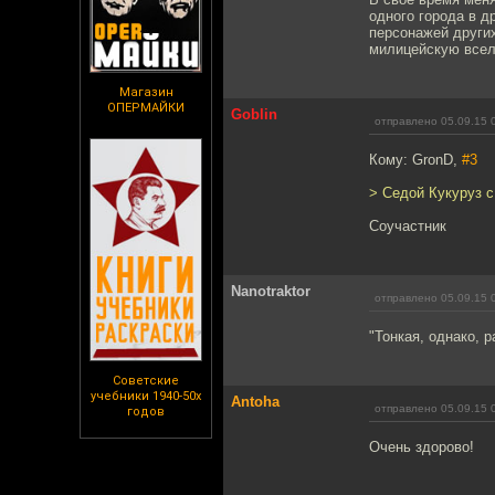
одного города в д
персонажей других
милицейскую все
Магазин
ОПЕРМАЙКИ
Goblin
отправлено 05.09.15 
Кому: GronD,
#3
> Седой Кукуруз 
Соучастник
Nanotraktor
отправлено 05.09.15 
"Тонкая, однако, р
Советские
учебники 1940-50х
Antoha
отправлено 05.09.15 
годов
Очень здорово!