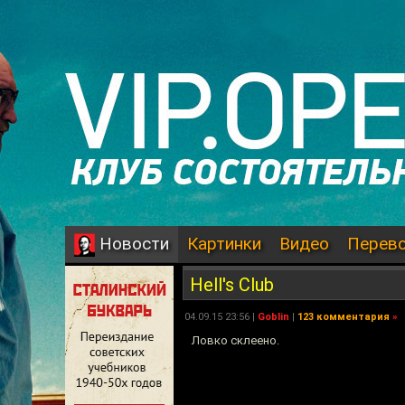
Картинки
Видео
Перев
Новости
Hell's Club
04.09.15 23:56 |
Goblin
|
123 комментария
»
Ловко склеено.