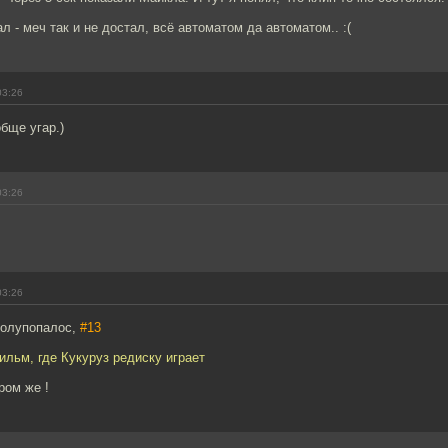
л - меч так и не достал, всё автоматом да автоматом.. :(
03:26
обще угар.)
03:26
.
03:26
Полупопалос,
#13
льм, где Кукуруз редиску играет
ром же !