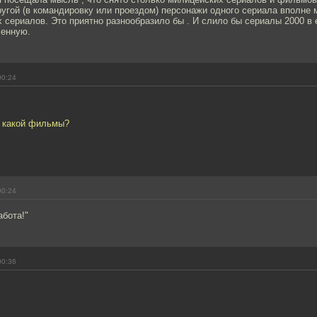
ругой (в командировку или проездом) персонажи одного сериала вполне 
 сериалов. Это приятно разнообразило бы . И слило бы сериалы 2000 в
ленную.
00:24
с какой фильмы?
00:24
абота!"
00:36