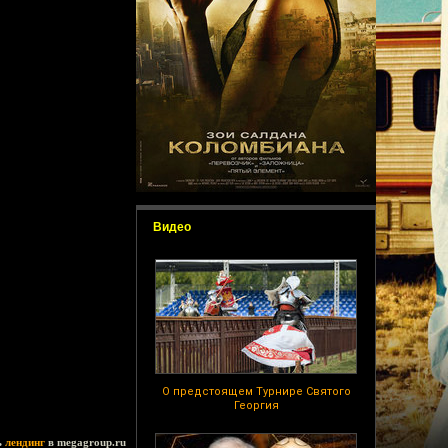
Видео
О предстоящем Турнире Святого
Георгия
ь
лендинг
в megagroup.ru