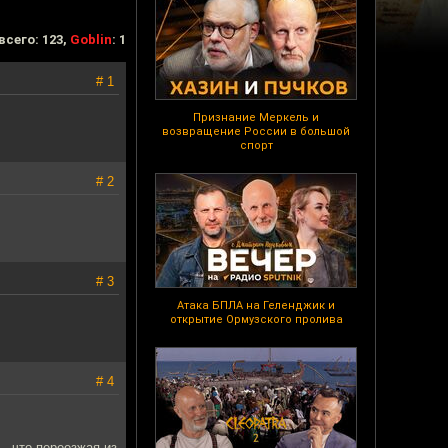
всего: 123,
Goblin
: 1
# 1
Признание Меркель и
возвращение России в большой
спорт
# 2
# 3
Атака БПЛА на Геленджик и
открытие Ормузского пролива
# 4
, что переезжая из