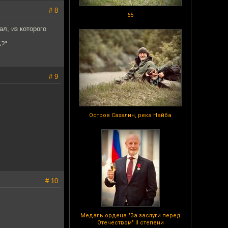
# 8
65
ал, из которого
?".
# 9
Остров Сахалин, река Найба
# 10
Медаль ордена "За заслуги перед
Отечеством" II степени