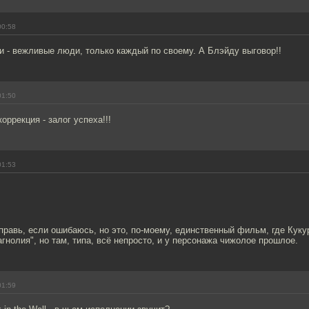
00:58
 - вежливые люди, только каждый по своему. А Блэйду выговор!!
01:50
оррекция - залог успеха!!!
01:53
равь, если ошибаюсь, но это, по-моему, единственный фильм, где Кукур
гнолия", но там, типа, всё непросто, и у персонажа чижолое прошлое.
01:59