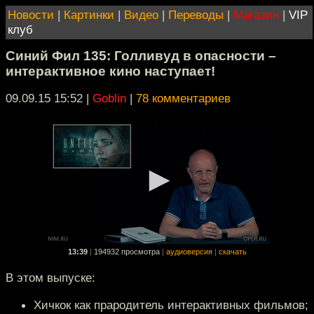
Новости
|
Картинки
|
Видео
|
Переводы
|
Магазин
|
VIP
клуб
Синий Фил 135: Голливуд в опасности –
интерактивное кино наступает!
09.09.15 15:52
|
Goblin
|
78 комментариев
13:39
|
194932 просмотра
|
аудиоверсия
|
скачать
В этом выпуске:
Хичкок как прародитель интерактивных фильмов;