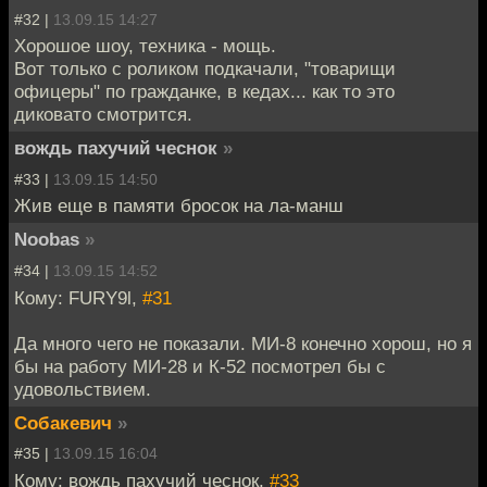
#32 |
13.09.15 14:27
Хорошое шоу, техника - мощь.
Вот только с роликом подкачали, "товарищи
офицеры" по гражданке, в кедах... как то это
диковато смотрится.
вождь пахучий чеснок
»
#33 |
13.09.15 14:50
Жив еще в памяти бросок на ла-манш
Noobas
»
#34 |
13.09.15 14:52
Кому: FURY9l,
#31
Да много чего не показали. МИ-8 конечно хорош, но я
бы на работу МИ-28 и К-52 посмотрел бы с
удовольствием.
Собакевич
»
#35 |
13.09.15 16:04
Кому: вождь пахучий чеснок,
#33