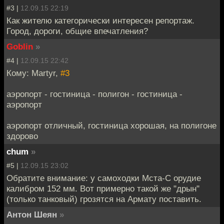
#3 |
12.09.15 22:19
Как жителю категорически интересен репортаж.
Город, дороги, общие впечатления?
Goblin
»
#4 |
12.09.15 22:42
Кому: Martyr,
#3
аэропорт - гостиница - полигон - гостиница -
аэропорт
аэропорт отличный, гостиница хорошая, на полигоне
здорово
chum
»
#5 |
12.09.15 23:02
Обратите внимание: у самоходки Мста-С орудие
калибром 152 мм. Вот примерно такой же "дрын"
(только танковый) грозятся на Армату поставить.
Антон Шеян
»