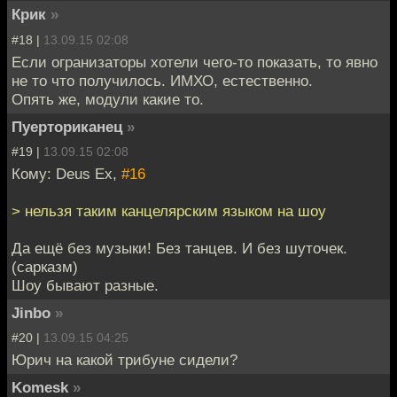
Крик
»
#18 |
13.09.15 02:08
Если огранизаторы хотели чего-то показать, то явно
не то что получилось. ИМХО, естественно.
Опять же, модули какие то.
Пуерториканец
»
#19 |
13.09.15 02:08
Кому: Deus Ex,
#16
> нельзя таким канцелярским языком на шоу
Да ещё без музыки! Без танцев. И без шуточек.
(сарказм)
Шоу бывают разные.
Jinbo
»
#20 |
13.09.15 04:25
Юрич на какой трибуне сидели?
Komesk
»