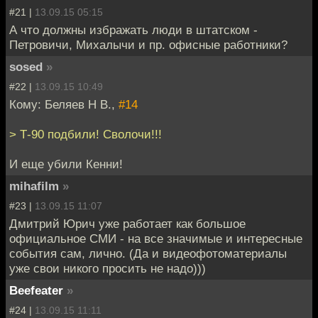
#21 |
13.09.15 05:15
А что должны избражать люди в штатском -
Петровичи, Михалычи и пр. офисные работники?
sosed
»
#22 |
13.09.15 10:49
Кому: Беляев Н В.,
#14
> Т-90 подбили! Сволочи!!!
И еще убили Кенни!
mihafilm
»
#23 |
13.09.15 11:07
Дмитрий Юрич уже работает как большое
официальное СМИ - на все значимые и интересные
события сам, лично. (Да и видеофотоматериалы
уже свои никого просить не надо)))
Beefeater
»
#24 |
13.09.15 11:11