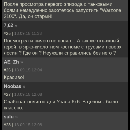
После просмотра первого эпизода с танковыми
боями немедленно захотелось запустить "Warzone
2100". Да, он старый!
7,62
»
#25 |
13.09.15 11:33
Посмотрел и ничего не понял... А как же отважный
герой, в ярко-кислотном костюме с трусами поверх
лосин ? Где он ? Неужели справились без него ?
AE_Zh
»
#26 |
13.09.15 12:04
Красиво!
Noobas
»
#27 |
13.09.15 12:08
Слабоват полигон для Урала 6х6. В целом - было
классно.
sulu
»
#28 |
13.09.15 12:08