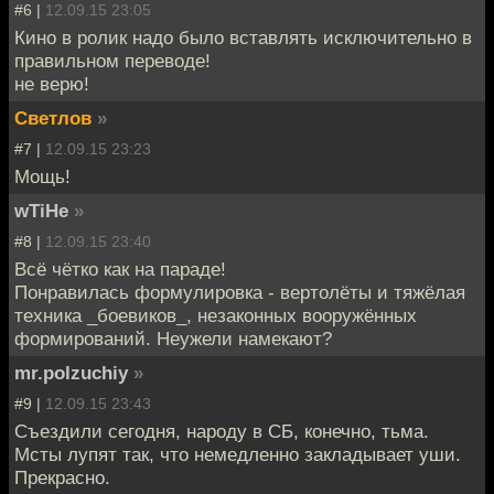
#6 |
12.09.15 23:05
Кино в ролик надо было вставлять исключительно в
правильном переводе!
не верю!
Светлов
»
#7 |
12.09.15 23:23
Мощь!
wTiHe
»
#8 |
12.09.15 23:40
Всё чётко как на параде!
Понравилась формулировка - вертолёты и тяжёлая
техника _боевиков_, незаконных вооружённых
формирований. Неужели намекают?
mr.polzuchiy
»
#9 |
12.09.15 23:43
Съездили сегодня, народу в СБ, конечно, тьма.
Мсты лупят так, что немедленно закладывает уши.
Прекрасно.