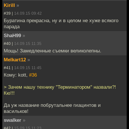
Kirill
»
#39 |
14.09.15 09:42
Буратина прекрасна, ну и в целом не хуже всякого
парада
ShaH99
»
#40 |
14.09.15 11:35
Мощь! Замедленные съемки великолепны.
Melkart12
»
#41 |
14.09.15 11:45
Кому: kott,
#36
> Зачем нашу технику "Терминатором" назвали?!
Кю!!!
Да уж название побрутальнее гиацинтов и
васильков!
swalker
»
#42 |
15.09.15 11:23