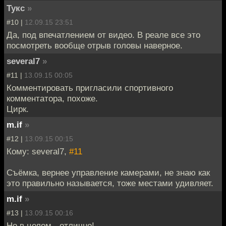
Тукс
»
#10 |
12.09.15 23:51
Да, под впечатлением от видео. В реале все это
посмотреть вообще отрыв головы наверное.
several7
»
#11 |
13.09.15 00:05
Комментировать пригласили спортивного
комментатора, похоже.
Цирк.
m.if
»
#12 |
13.09.15 00:15
Кому: several7,
#11
Съёмка, вернее управление камерами, не знаю как
это правильно называется, тоже местами удивляет.
m.if
»
#13 |
13.09.15 00:16
Но в целом - отлично!