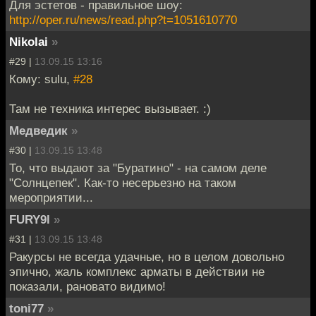
Для эстетов - правильное шоу:
http://oper.ru/news/read.php?t=1051610770
Nikolai
»
#29 |
13.09.15 13:16
Кому: sulu,
#28
Там не техника интерес вызывает. :)
Медведик
»
#30 |
13.09.15 13:48
То, что выдают за "Буратино" - на самом деле
"Солнцепек". Как-то несерьезно на таком
мероприятии...
FURY9l
»
#31 |
13.09.15 13:48
Ракурсы не всегда удачные, но в целом довольно
эпично, жаль комплекс арматы в действии не
показали, рановато видимо!
toni77
»