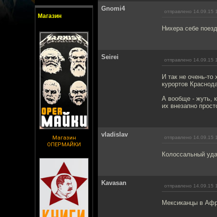
Gnomi4
отправлено 14.09.15 
Магазин
Нихера себе поездо
Seirei
отправлено 14.09.15 
И так не очень-то
курортов Краснода
А вообще - жуть, 
их внезапно прост
vladislav
Магазин
отправлено 14.09.15 
ОПЕРМАЙКИ
Колоссальный уда
Kavasan
отправлено 14.09.15 
Мексиканцы в Афри