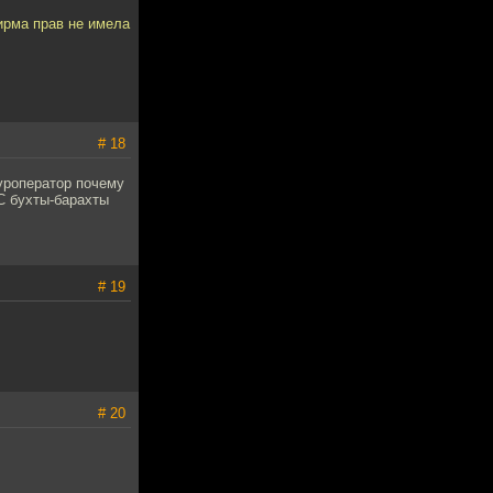
ирма прав не имела
# 18
Туроператор почему
С бухты-барахты
# 19
# 20