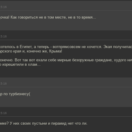
15:16
чка! Как говориться не в том месте, не в то время...
15:16
 хотелось в Египет, а теперь - вотпрямсовсем не хочется. Экая получила
рского края и, конечно же, Крыма!
конечно. Вот так вот ехали себе мирные безоружные граждане, худого ни
о изрешетили в хлам...
15:16
р по турбизнесу(
15:16
ке? У них своих пустыни и пирамид нет что ли.