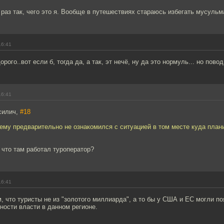
 раз так, чего это я. Вообще в путешествиях стараюсь избегать мусульм
16:41
рого..вот если б, тогда да, а так, эт нечё, ну да это нормуль... но повод 
16:41
силич,
#18
ему предварительно не ознакомился с ситуацией в том месте куда план
, что там работал туроператор?
16:41
, что туристы не из "золотого миллиарда", а то бы у США и ЕС могли п
ности власти в данном регионе.