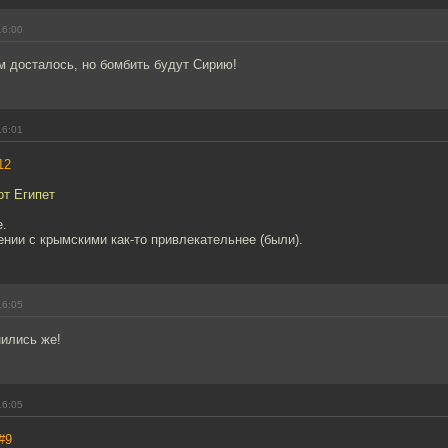
16:00
м досталось, но бомбить будут Сирию!
16:01
12
от Египет
е.
ении с крымскими как-то привлекательнее (были).
16:05
нились же!
16:05
#9