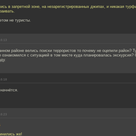
ись в запретной зоне, на незарегистрированных джипах, и никакая турф
раивать.
этом не туристы.
16:13
анном районе велись поиски террористов то почему не оцепили район? 
 ознакомился с ситуацией в том месте куда планировалась экскурсия? 
ду.
16:18
 начнётся.
16:23
6
винились же!