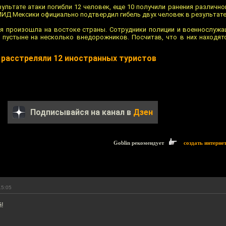
ультате атаки погибли 12 человек, еще 10 получили ранения различно
ИД Мексики официально подтвердил гибель двух человек в результате
ия произошла на востоке страны. Сотрудники полиции и военнослуж
в пустыне на несколько внедорожников. Посчитав, что в них находят
 расстреляли 12 иностранных туристов
Подписывайся на канал в
Дзен
Goblin рекомендует
создать интерне
15:05
й!