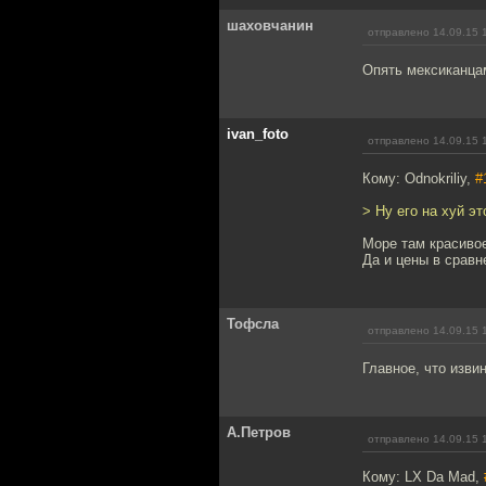
шаховчанин
отправлено 14.09.15 
Опять мексиканца
ivan_foto
отправлено 14.09.15 
Кому: Odnokriliy,
#
> Ну его на хуй эт
Море там красиво
Да и цены в сравн
Тофсла
отправлено 14.09.15 
Главное, что изви
А.Петров
отправлено 14.09.15 
Кому: LX Da Mad,