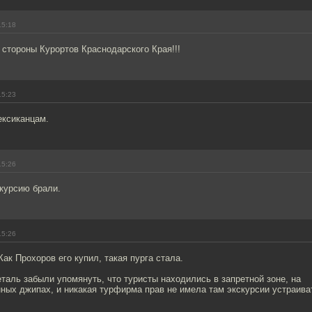
15:18
 стороны Курортов Краснодарского Края!!!
15:23
ексиканцам.
15:26
курсию брали.
15:26
Как Прохоров его купил, такая пурга стала.
аль забыли упомянуть, что туристы находились в запретной зоне, на
ных джипах, и никакая турфирма прав не имела там экскурсии устраива