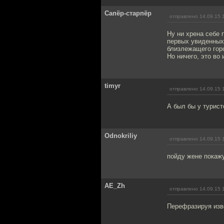
Сапёр-старпёр
отправлено 14.09.15 
Ну ни хрена себе 
первых увиденных.
близлежащего гор
Но ничего, это во
timyr
отправлено 14.09.15 
А был бы у турист
Odnokriliy
отправлено 14.09.15 
пойду жене покажу,
AE_Zh
отправлено 14.09.15 
Перефразируя изве