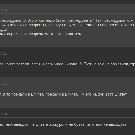
15:34
преследовали! Это ж как надо было преследовать? Так преследовали, ч
 Фактически террористы, свернув в пустыню, спасли население какого-
ода!
 имя борьбы с терроризмом, мы же понимаем.
15:51
ов короткоствол, все бы сложилось иначе. А Путина там не заметили,ст
15:53
 а то поехали в Египет, поехали в Египет. Ну его на хуй этот Египет
16:00
стный анекдот: "в Египте экскурсии не брать, из отеля не выходить!"