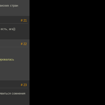
анских стран
# 21
есть, ага))
# 22
ировалась
# 23
оявиться сомнения