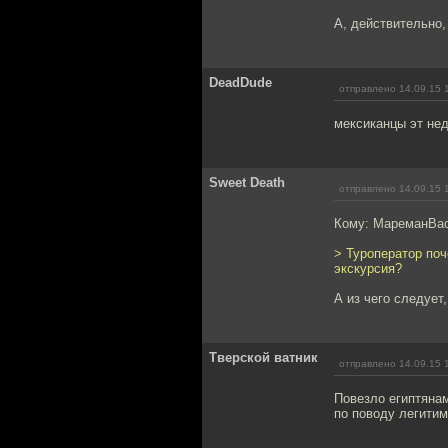
А, действительно,
DeadDude
отправлено 14.09.15 
мексиканцы эт недо
Sweet Death
отправлено 14.09.15 
Кому: МареманВа
> Туроператор поч
экскурсия?
А из чего следует
Тверской ватник
отправлено 14.09.15 
Повезло египтянам
по поводу легитим