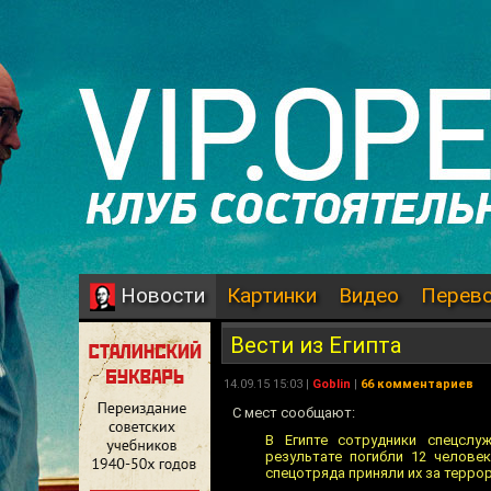
Картинки
Видео
Перев
Новости
Вести из Египта
14.09.15 15:03 |
Goblin
|
66 комментариев
С мест сообщают:
В Египте сотрудники спецслу
результате погибли 12 челове
спецотряда приняли их за терро