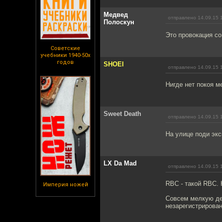
Медвед
отправлено 14.09.15 
Полоскун
Это провокация со
Советские
учебники 1940-50х
годов
SHOEI
отправлено 14.09.15 
Нигде нет покоя м
Sweet Death
отправлено 14.09.15 
На улице поди экс
LX Da Mad
отправлено 14.09.15 
RBC - такой RBC. 
Империя ножей
Совсем мелкую дет
незарегистрирован