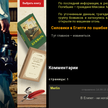
По последней информации, в рез
Погибшие — граждане Мексики. М
По уточненным данным, трагед
группу боевиков и наткнулись 
открыли по машинам огонь.
Силовики в Египте по ошибке
Тут главное — извиниться.
Комментарии
cтраницы: 1
Merlin
отправлено 14.09.15 
В Египет - ни ного