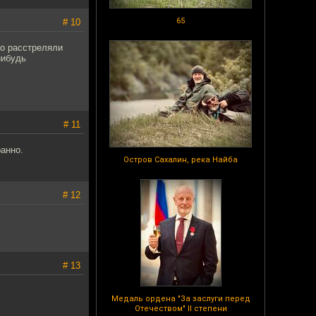
65
# 10
то расстреляли
нибудь
# 11
ранно.
Остров Сахалин, река Найба
# 12
# 13
Медаль ордена "За заслуги перед
Отечеством" II степени