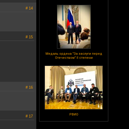
# 14
# 15
Медаль ордена "За заслуги перед
Отечеством" II степени
# 16
РВИО
# 17