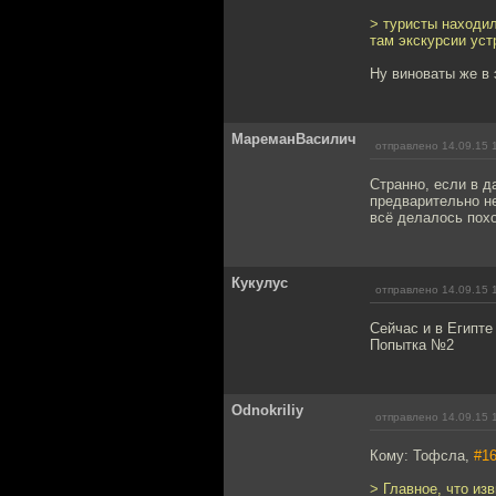
> туристы находил
там экскурсии уст
Ну виноваты же в 
МареманВасилич
отправлено 14.09.15 
Странно, если в д
предварительно не
всё делалось похо
Кукулус
отправлено 14.09.15 
Сейчас и в Египте
Попытка №2
Odnokriliy
отправлено 14.09.15 
Кому: Тофсла,
#1
> Главное, что из