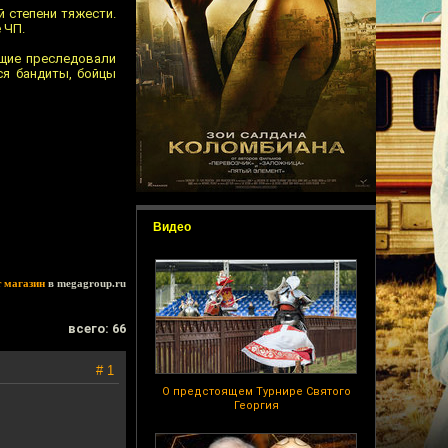
й степени тяжести.
 ЧП.
ащие преследовали
ся бандиты, бойцы
Видео
т магазин
в megagroup.ru
всего: 66
# 1
О предстоящем Турнире Святого
Георгия