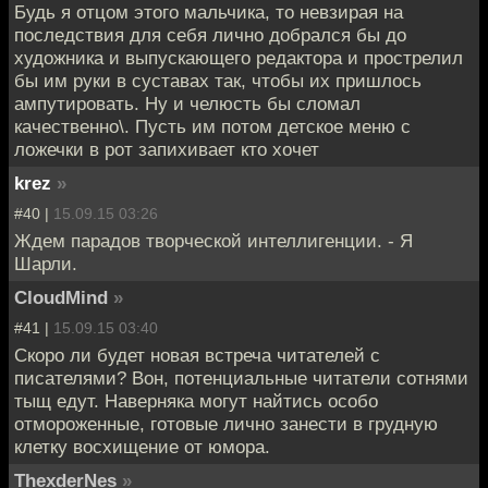
Будь я отцом этого мальчика, то невзирая на
последствия для себя лично добрался бы до
художника и выпускающего редактора и прострелил
бы им руки в суставах так, чтобы их пришлось
ампутировать. Ну и челюсть бы сломал
качественно\. Пусть им потом детское меню с
ложечки в рот запихивает кто хочет
krez
»
#40 |
15.09.15 03:26
Ждем парадов творческой интеллигенции. - Я
Шарли.
CloudMind
»
#41 |
15.09.15 03:40
Скоро ли будет новая встреча читателей с
писателями? Вон, потенциальные читатели сотнями
тыщ едут. Наверняка могут найтись особо
отмороженные, готовые лично занести в грудную
клетку восхищение от юмора.
ThexderNes
»