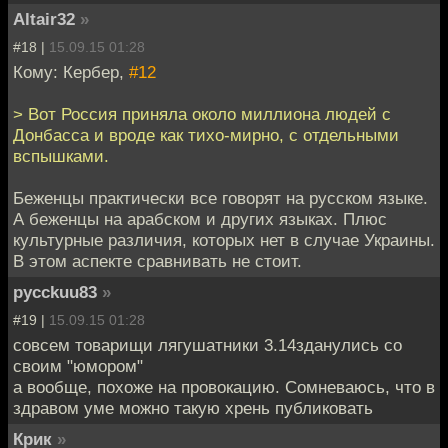
Altair32
»
#18 |
15.09.15 01:28
Кому: Кербер,
#12
> Вот Россия приняла около миллиона людей с
Донбасса и вроде как тихо-мирно, с отдельными
вспышками.
Беженцы практически все говорят на русском языке.
А беженцы на арабском и других языках. Плюс
культурные различия, которых нет в случае Украины.
В этом аспекте сравнивать не стоит.
pycckuu83
»
#19 |
15.09.15 01:28
совсем товарищи лягушатники 3.14зданулись со
своим "юмором"
а вообще, похоже на провокацию. Сомневаюсь, что в
здравом уме можно такую хрень публиковать
Крик
»