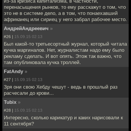
из-за кризиса капитализма, в частности,
перенасыщения рынков, то ему расскажут о том, что
это не в системе дело, а в том, что понаехавший
африканец или сириец у него забрал рабочее место.
АндрейАндреевич
»
#26 |
15.09.15 02:13
Был какой-то третьесортный журнал, который читала
кучка маргиналов. Нет, журналистам надо ему было
рекламу сделать. И вот опять. Этож так важно, что
там опубликовала кучка троллей.
FatAndy
»
#27 |
15.09.15 02:13
Зря они свою Хебду чешут - ведь в прошлый раз
расчесали до крови...
Tubix
»
#28 |
15.09.15 02:13
Интересно, сколько карикатур и каких нарисовали к
11 сентября?