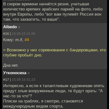
В скором времени начнётся резня, учитывая
количество крепких арабских парней на фото, либо
внутри Европы, либо "вот вам пулемёт Россия вон
там, что захватить, то ваше".
Albedo
»
#16 |
15.09.15 01:06
Кому: m.if,
#4
> Возможно у них соревнование с бандеровцами, кто
глубже пробьёт дно.
Дна нет.
Утконосиха
»
#17 |
15.09.15 01:23
Интересно, а если к талантливым художникам опять
придут злые вооруженные люди, те будут орать: "А
нас-то за что"?
Пляски на граблях, я смотрю, становятся
международным видом спорта.