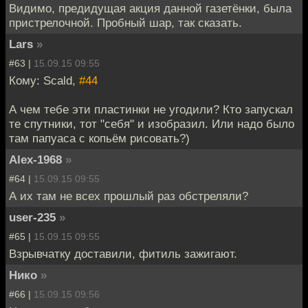
Видимо, предидущая акция данной газетёнки, была
пристрелочной. Пробный шар, так сказать.
Lars
»
#63 |
15.09.15 09:55
Кому: Scald,
#44
А чем тебе эти пластинки не угодили? Кто запускал
те спутники, тот "себя" и изобразил. Или надо было
там папуаса с копьём рисовать?)
Alex-1968
»
#64 |
15.09.15 09:55
А их там не всех прошлый раз обстреляли?
user-235
»
#65 |
15.09.15 09:55
Взрывчатку доставили, фитиль зажигают.
Нико
»
#66 |
15.09.15 09:56