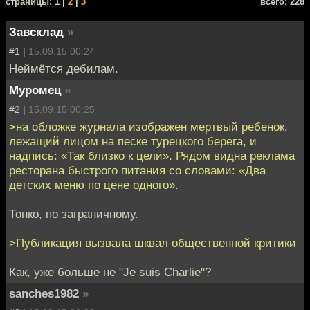
cтраницы: 1 |
2
|
3
всего: 228
Завсклад
»
#1 |
15.09.15 00:24
Неймётся дебилам.
Муромец
»
#2 |
15.09.15 00:25
>на обложке журнала изображен мертвый ребенок,
лежащий лицом на песке турецкого берега, и
надпись: «Так близко к цели». Рядом видна реклама
ресторана быстрого питания со словами: «Два
детских меню по цене одного».
Тонко, по заграничному.
>Публикация вызвала шквал общественной критики
Как, уже больше не "Je suis Charlie"?
sanches1982
»