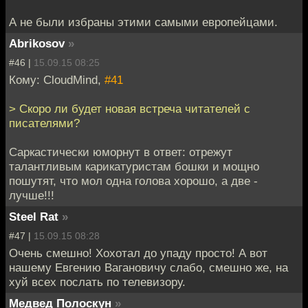
А не были избраны этими самыми европейцами.
Abrikosov
»
#46 |
15.09.15 08:25
Кому: CloudMind,
#41
> Скоро ли будет новая встреча читателей с
писателями?
Саркастически юморнут в ответ: отрежут
талантливым карикатуристам бошки и мощно
пошутят, что мол одна голова хорошо, а две -
лучше!!!
Steel Rat
»
#47 |
15.09.15 08:28
Очень смешно! Хохотал до упаду просто! А вот
нашему Евгению Вагановичу слабо, смешно же, на
хуй всех послать по телевизору.
Медвед Полоскун
»