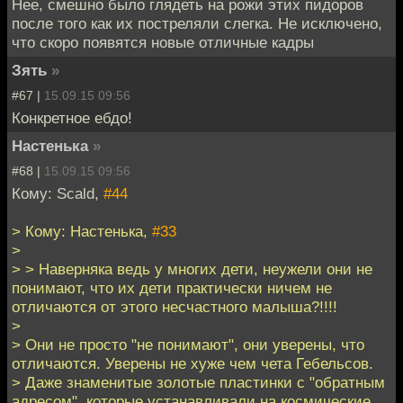
Нее, смешно было глядеть на рожи этих пидоров
после того как их постреляли слегка. Не исключено,
что скоро появятся новые отличные кадры
Зять
»
#67 |
15.09.15 09:56
Конкретное ебдо!
Настенька
»
#68 |
15.09.15 09:56
Кому: Scald,
#44
> Кому: Настенька,
#33
>
> > Наверняка ведь у многих дети, неужели они не
понимают, что их дети практически ничем не
отличаются от этого несчастного малыша?!!!!
>
> Они не просто "не понимают", они уверены, что
отличаются. Уверены не хуже чем чета Гебельсов.
> Даже знаменитые золотые пластинки с "обратным
адресом", которые устанавливали на космические