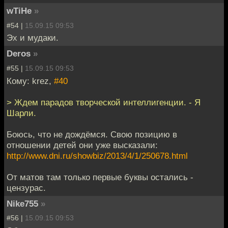
wTiHe
»
#54 |
15.09.15 09:53
Эх и мудаки.
Deros
»
#55 |
15.09.15 09:53
Кому: krez,
#40
> Ждем парадов творческой интеллигенции. - Я
Шарли.
Боюсь, что не дождёмся. Свою позицию в
отношении детей они уже высказали:
http://www.dni.ru/showbiz/2013/4/1/250678.html
От матов там только первые буквы остались -
цензурас.
Nike755
»
#56 |
15.09.15 09:53