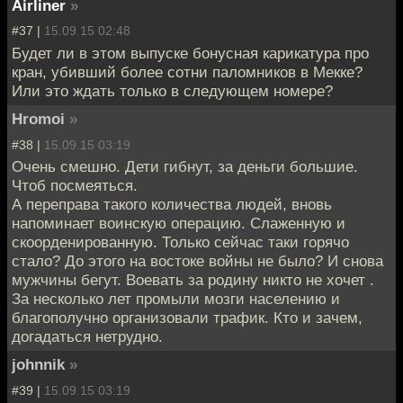
Airliner
»
#37 |
15.09.15 02:48
Будет ли в этом выпуске бонусная карикатура про
кран, убивший более сотни паломников в Мекке?
Или это ждать только в следующем номере?
Hromoi
»
#38 |
15.09.15 03:19
Очень смешно. Дети гибнут, за деньги большие.
Чтоб посмеяться.
А переправа такого количества людей, вновь
напоминает воинскую операцию. Слаженную и
скоорденированную. Только сейчас таки горячо
стало? До этого на востоке войны не было? И снова
мужчины бегут. Воевать за родину никто не хочет .
За несколько лет промыли мозги населению и
благополучно организовали трафик. Кто и зачем,
догадаться нетрудно.
johnnik
»
#39 |
15.09.15 03:19