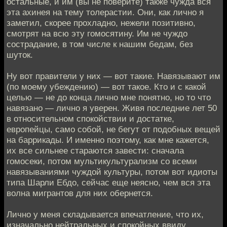
остальные, и им (вы не поверите) также чужда вся
эта ахинея на тему толерастии. Они, как лично я
заметил, скорее прохладно, нежели позитивно,
смотрят на всю эту гомосятину. Им не чуждо
сострадание, в том числе к нашим бедам, без
шуток.
Ну вот правители у них — вот такие. Навязывают им
(по моему убеждению) — вот такое. Кто и с какой
целью — не до конца лично мне понятно, но то что
навязано — лично я уверен. Живя последние лет 50
в относительном спокойствии и достатке,
европейцы, само собой, не бегут от подобных вещей
на баррикады. И именно поэтому, как мне кажется,
их все сильнее стараются завести: сначала
гомосеки, потом мультикультурализм со всеми
навязываниями чуждой культуры, потом вот идиоты
типа Шарли Ебдо, сейчас еще неясно, чем вся эта
волна мигрантов для них обернется.
Лично у меня складывается впечатление, что их,
изначально нейтральных и спокойных ввиду