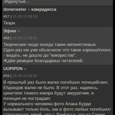
Эбдонутые...
donerweter
»
камрадесса
#57 |
15.09.15 09:55
Твари.
Эфим
»
#58 |
15.09.15 09:55
Творческие люди иногда такие непонятливые.
Один раз им уже объяснили что такое хорошо/плохо
- видать, не дошло до "юмористов".
Ждём реакции благодарных читателей.
UUPIPDN
»
#59 |
15.09.15 09:55
В прошлый раз было жалко погибших полицейских.
Ебдоидов жалко не было. В этот раз, надеюсь,
ценители тонкого юмора будут аккуратнее, и
полиция не пострадает.
У нормального человека фото Алана Курди
вызывают только боль, как и фото любых погибших/
страдающих детей, что с Донбасса, что из Сирии,