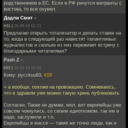
родственников в ЕС. Если в РФ ринутся мигранты с
востока, то все охуеют.
Дадли Смит
»
#31 |
15.09.15 02:21
Предлагаю открыть тотализатор и делать ставки на
то, когда в следующий раз навестят талантливых
журналистов и сколько из них переживет встречу с
благодарными читателями?
Pash Z
»
#32 |
15.09.15 02:28
Кому: pycckuu83,
#19
> а вообще, похоже на провокацию. Сомневаюсь,
что в здравом уме можно такую хрень публиковать
Согласен. Также не думаю, мол, вот европейцы уже
совсем чокнулись, со своим идиотизмом, так им и
надо, заслужили и т.п.
Европейцы в массе — такие же точно люди, как и