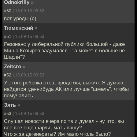
Odnokriliy
»
#50 |
15.09.15 09:53
вот уроды (с)
Тюменский
»
#51 |
15.09.15 09:53
Резонанс у либеральной публики большой - даже
Миша Козырев задумался - "а может я больше не
Шарли"?
Zeitcro
»
#52 |
15.09.15 09:53
У этого ребенка отец, вроде бы, выжил. Я думаю,
найдется где-нибудь АК или лучше "шмель", чтобы
помучались...
Зять
»
#53 |
15.09.15 09:53
Слушал новости вчера по тв и думал - ну что, вы
все всё еще шарли, мать вашу?
Что ж за дегенераты? Им мало чтоль было?