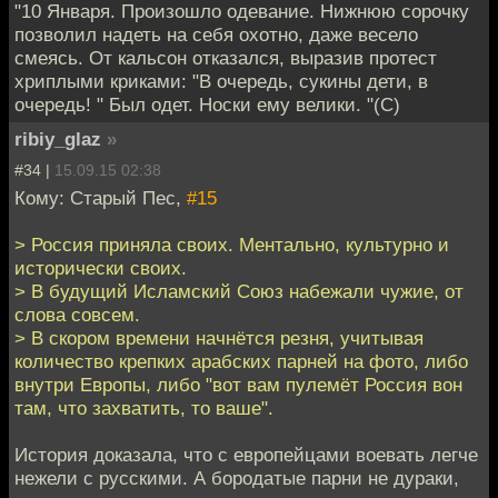
"10 Января. Произошло одевание. Нижнюю сорочку
позволил надеть на себя охотно, даже весело
смеясь. От кальсон отказался, выразив протест
хриплыми криками: "В очередь, сукины дети, в
очередь! " Был одет. Носки ему велики. "(С)
ribiy_glaz
»
#34 |
15.09.15 02:38
Кому: Старый Пес,
#15
> Россия приняла своих. Ментально, культурно и
исторически своих.
> В будущий Исламский Союз набежали чужие, от
слова совсем.
> В скором времени начнётся резня, учитывая
количество крепких арабских парней на фото, либо
внутри Европы, либо "вот вам пулемёт Россия вон
там, что захватить, то ваше".
История доказала, что с европейцами воевать легче
нежели с русскими. А бородатые парни не дураки,