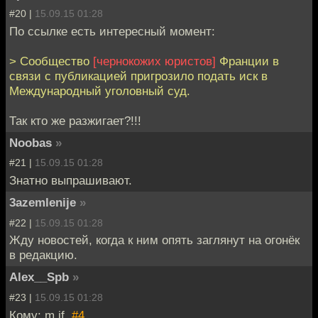
#20 |
15.09.15 01:28
По ссылке есть интересный момент:
> Сообщество
[чернокожих юристов]
Франции в
связи с публикацией пригрозило подать иск в
Международный уголовный суд.
Так кто же разжигает?!!!
Noobas
»
#21 |
15.09.15 01:28
Знатно выпрашивают.
3azemlenije
»
#22 |
15.09.15 01:28
Жду новостей, когда к ним опять заглянут на огонёк
в редакцию.
Alex__Spb
»
#23 |
15.09.15 01:28
Кому: m.if,
#4