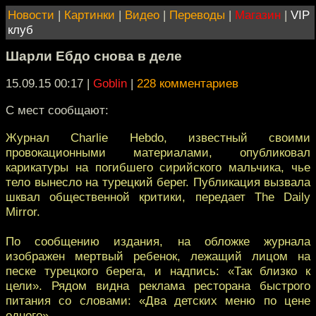
Новости
|
Картинки
|
Видео
|
Переводы
|
Магазин
|
VIP
клуб
Шарли Ебдо снова в деле
15.09.15 00:17
|
Goblin
|
228 комментариев
С мест сообщают:
Журнал Charlie Hebdo, известный своими
провокационными материалами, опубликовал
карикатуры на погибшего сирийского мальчика, чье
тело вынесло на турецкий берег. Публикация вызвала
шквал общественной критики, передает The Daily
Mirror.
По сообщению издания, на обложке журнала
изображен мертвый ребенок, лежащий лицом на
песке турецкого берега, и надпись: «Так близко к
цели». Рядом видна реклама ресторана быстрого
питания со словами: «Два детских меню по цене
одного».