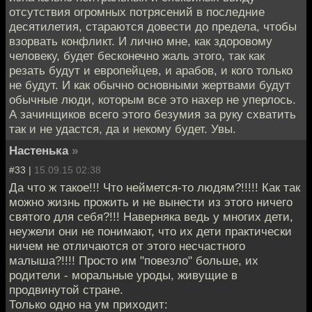
отсутствия огромных потрясений в последние
десятилетия, стараются довести до предела, чтобы
взорвать конфликт. И лично мне, как здоровому
человеку, будет бесконечно жаль этого, так как
резать будут и европейцев, и арабов, и кого только
не будут. И как обычно основными жертвами будут
обычные люди, которым все это нахер не уперлось.
А зачинщиков всего этого безумия за руку схватить
так и не удастся, да и некому будет. Увы.
Настенька
»
#33 |
15.09.15 02:38
Да что ж такое!!! Что неймется-то людям?!!!!! Как так
можно жизнь прожить и не вынести из этого ничего
святого для себя?!!! Наверняка ведь у многих дети,
неужели они не понимают, что их дети практически
ничем не отличаются от этого несчастного
малыша?!!!! Просто им "повезло" больше, их
родители - моральные уроды, живущие в
продвинутой стране.
Только одно на ум приходит: