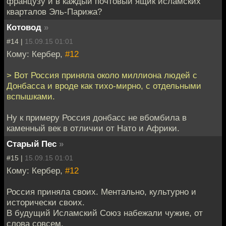
французу и в каждый почтовый ящик исламских
кварталов Эль-Парижа?
Котовод
»
#14 |
15.09.15 01:01
Кому: Кербер,
#12
> Вот Россия приняла около миллиона людей с
Донбасса и вроде как тихо-мирно, с отдельными
вспышками.
Ну к примеру Россия донбасс не вбомбила в
каменный век в отличии от Нато и Африки.
Старый Пес
»
#15 |
15.09.15 01:01
Кому: Кербер,
#12
Россия приняла своих. Ментально, культурно и
исторически своих.
В будущий Исламский Союз набежали чужие, от
слова совсем.