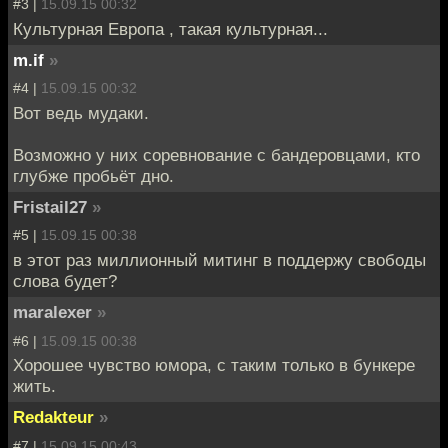
#3 |
15.09.15 00:32
Культурная Европа , такая культурная...
m.if
»
#4 |
15.09.15 00:32
Вот ведь мудаки.
Возможно у них соревнование с бандеровцами, кто
глубже пробьёт дно.
Fristail27
»
#5 |
15.09.15 00:38
в этот раз миллионный митинг в поддержу свободы
слова будет?
maralexer
»
#6 |
15.09.15 00:38
Хорошее чувство юмора, с таким только в бункере
жить.
Redakteur
»
#7 |
15.09.15 00:43