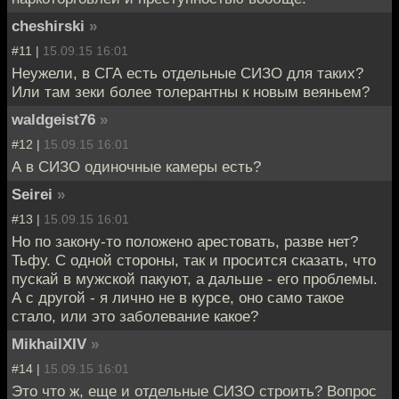
cheshirski
»
#11 |
15.09.15 16:01
Неужели, в СГА есть отдельные СИЗО для таких?
Или там зеки более толерантны к новым веяньем?
waldgeist76
»
#12 |
15.09.15 16:01
А в СИЗО одиночные камеры есть?
Seirei
»
#13 |
15.09.15 16:01
Но по закону-то положено арестовать, разве нет?
Тьфу. С одной стороны, так и просится сказать, что
пускай в мужской пакуют, а дальше - его проблемы.
А с другой - я лично не в курсе, оно само такое
стало, или это заболевание какое?
MikhailXIV
»
#14 |
15.09.15 16:01
Это что ж, еще и отдельные СИЗО строить? Вопрос