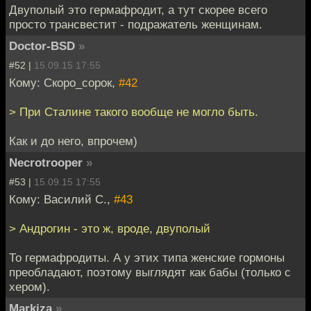
Двуполый это гермафродит, а тут скорее всего
просто трансвестит - подражатель женщинам.
Doctor-BSD
»
#52 |
15.09.15 17:55
Кому: Скоро_сорок,
#42
> При Сталине такого вообще не могло быть.
Как и до него, впрочем)
Necrotrooper
»
#53 |
15.09.15 17:55
Кому: Василий С.,
#43
> Андрогин - это ж, вроде, двуполый
То гермафродиты. А у этих типа женские гормоны
преобладают, поэтому выглядят как бабы (только с
хером).
Markiza
»