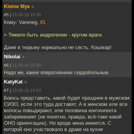
Kleine Мук
»
#5 |
15.09.15 15:35
Кому: Vareneg,
#1
> Тяжело быть андрогеном - кругом враги.
Даже в тюрьму нормально не сесть. Кошмар!
Nikolai
»
#6 |
15.09.15 15:50
Надо же, какие оперативники сердобольные.
KatyKat
»
#7 |
15.09.15 15:53
Боюсь представить, какой будет праздник в мужском
СИЗО, если это туда доставят. А в женском или все
волосы повыдирают, или половина контингента
забеременеет (не понятно, правда, всё-таки какой
ОНО ориентации). Но вроде жена имеется. С
которой оно участвовало в драке на кухне