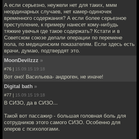
А если серьезно, неужели нет для таких, ммм
неординарных случаев, нет камер-одиночек
временного содержания? А если более серьезное
преступление, к примеру нанесет кому-нибудь
тяжкие увечья где такое содержать? Кстати и в
Советском союзе делали операции по перемене
пола, по медицинским показателям. Если здесь есть
врачи, думаю, подтвердят это.
MoonDevilzzz
»
#76 |
15.09.15 19:18
Вот оно! Васильева- андроген, не иначе!
Digital bath
»
#77 |
15.09.15 19:18
В СИЗО, да в СИЗО...
Такой вот пассажир - большая головная боль для
сотрудников этого самого СИЗО. Особенно для
оперов с психологами.