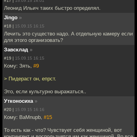
#17 |
15.09.15 16:01
Леонид Ильич таких быстро определял.
Jingo
»
#18 |
15.09.15 16:15
Лечить это существо надо. А отдельную камеру если
для этого организовать?
Завсклад
»
#19 |
15.09.15 16:15
Кому: Зять,
#9
> Пидераст он, епрст.
Это, если культурно выражаться..
Утконосиха
»
#20 |
15.09.15 16:16
Кому: BaMnupb,
#15
То есть как - что? Чувствует себя женщиной, вот
контингент и воспользуется им как женщиной. Во все