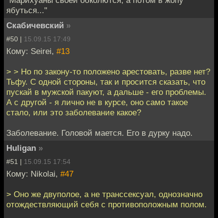
"Марихуаны своей обколются, а потом в жопу
ябуться..."
Скабичевский
»
#50 |
15.09.15 17:49
Кому: Seirei,
#13
> > Но по закону-то положено арестовать, разве нет?
Тьфу. С одной стороны, так и просится сказать, что
пускай в мужской пакуют, а дальше - его проблемы.
А с другой - я лично не в курсе, оно само такое
стало, или это заболевание какое?
Заболевание. Головой мается. Его в дурку надо.
Huligan
»
#51 |
15.09.15 17:54
Кому: Nikolai,
#47
> Оно же двуполое, а не транссексуал, однозначно
отождествляющий себя с противоположным полом.