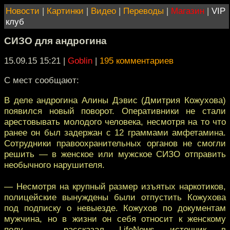
Новости
|
Картинки
|
Видео
|
Переводы
|
Магазин
|
VIP
клуб
СИЗО для андрогина
15.09.15 15:21
|
Goblin
|
195 комментариев
С мест сообщают:
В деле андрогина Алины Дэвис (Дмитрия Кожухова)
появился новый поворот. Оперативники не стали
арестовывать молодого человека, несмотря на то что
ранее он был задержан с 12 граммами амфетамина.
Сотрудники правоохранительных органов не смогли
решить — в женское или мужское СИЗО отправить
необычного нарушителя.
— Несмотря на крупный размер изъятых наркотиков,
полицейские вынуждены были отпустить Кожухова
под подписку о невыезде. Кожухов по документам
мужчина, но в жизни он себя относит к женскому
полу, — рассказал LifeNews источник в