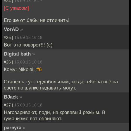
#24 |
15.09.15 16:17
[С ужасом]
Его же от бабы не отличить!
VorAD
»
#25 |
15.09.15 16:18
Вот это поворот!!! (с)
Digital bath
»
#26 |
15.09.15 16:18
Кому: Nikolai,
#6
Станешь тут сердобольным, когда тебе за всё на
свете по шапке надавать могут.
BJack
»
#27 |
15.09.15 16:18
Наговаривают, поди, на кровавый режЫм. В
гуманизме вот обвиняют.
pareyra
»