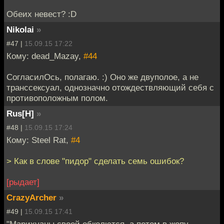
Обеих невест? :D
Nikolai
»
#47 |
15.09.15 17:22
Кому: dead_Mazay,
#44
СогласилОсь, полагаю. :) Оно же двуполое, а не
транссексуал, однозначно отождествляющий себя с
противоположным полом.
Rus[H]
»
#48 |
15.09.15 17:24
Кому: Steel Rat,
#4
> Как в слове "пидор" сделать семь ошибок?
[рыдает]
CrazyArcher
»
#49 |
15.09.15 17:41