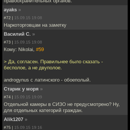
правоохранительных органов.
ayaks
»
#72 |
15.09.15 19:08
Наркоторговцам на заметку
Василий С.
»
#73 |
15.09.15 19:08
Кому: Nikolai,
#59
> Да, согласен. Правильнее было сказать -
бесполое, а не двуполое.
androgynus с латинского - обоеполый.
Старик у моря
»
#74 |
15.09.15 19:09
Отдельной камеры в СИЗО не предусмотрено? Ну,
для отдельных категорий граждан.
Alik1207
»
#75 |
15.09.15 19:16