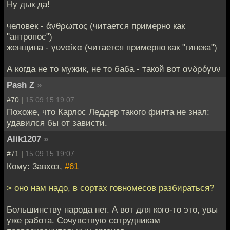
Ну дык да!
человек - άνθρωπος (читается примерно как
"антропос")
женщина - γυναίκα (читается примерно как "гинека")
А когда не то мужик, не то баба - такой вот ανδρόγυν
Pash Z
»
#70 |
15.09.15 19:07
Похоже, что Карлос Леддер такого финта не знал:
удавился бы от зависти.
Alik1207
»
#71 |
15.09.15 19:07
Кому: 3авхоз,
#61
> оно нам надо, в сортах говномесов разбираться?
Большинству народа нет. А вот для кого-то это, увы
уже работа. Сочувствую сотрудникам