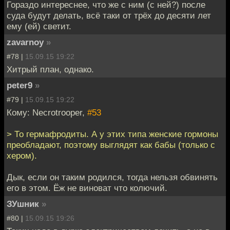
Гораздо интереснее, что же с ним (с ней?) после
суда будут делать, всё таки от трёх до десяти лет
ему (ей) светит.
zavarnoy
»
#78 |
15.09.15 19:22
Хитрый план, однако.
peter9
»
#79 |
15.09.15 19:22
Кому: Necrotrooper,
#53
> То гермафродиты. А у этих типа женские гормоны
преобладают, поэтому выглядят как бабы (только с
хером).
Дык, если он таким родился, тогда нельзя обвинять
его в этом. Ёж не виноват что колючий.
ЗУшник
»
#80 |
15.09.15 19:26