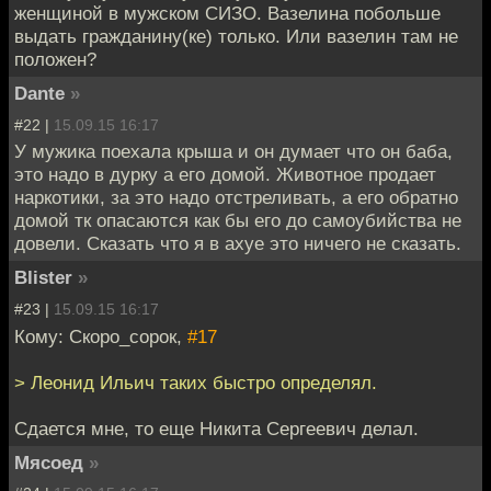
женщиной в мужском СИЗО. Вазелина побольше
выдать гражданину(ке) только. Или вазелин там не
положен?
Dante
»
#22 |
15.09.15 16:17
У мужика поехала крыша и он думает что он баба,
это надо в дурку а его домой. Животное продает
наркотики, за это надо отстреливать, а его обратно
домой тк опасаются как бы его до самоубийства не
довели. Сказать что я в ахуе это ничего не сказать.
Blister
»
#23 |
15.09.15 16:17
Кому: Скоро_сорок,
#17
> Леонид Ильич таких быстро определял.
Сдается мне, то еще Никита Сергеевич делал.
Мясоед
»