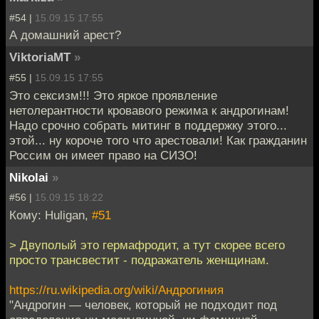
#54 |
15.09.15 17:55
А домашний арест?
ViktoriaMT
»
#55 |
15.09.15 17:55
Это сексизм!!! Это яркое проявление
нетолерантности кровавого режима к андрогинам!
Надо срочно собрать митинг в поддержку этого...
этой... ну короче того что арестовали! Как гражданин
Россим он имеет право на СИЗО!
Nikolai
»
#56 |
15.09.15 18:22
Кому: Huligan,
#51
> Двуполый это гермафродит, а тут скорее всего
просто трансвестит - подражатель женщинам.
https://ru.wikipedia.org/wiki/Андрогиния
"Андрогин — человек, который не подходит под