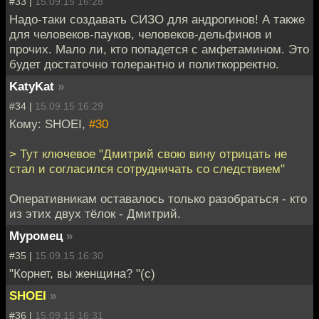
#33 |
15.09.15 16:28
Надо-таки создавать СИЗО для андрогинов! А также
для человеков-пауков, человеков-дельфинов и
прочих. Мало ли, кто попадется с амфетамином. Это
будет достаточно толерантно и политкорректно.
KatyKat
»
#34 |
15.09.15 16:29
Кому: SHOEI,
#30
> Тут ключевое "Дмитрий свою вину отрицать не
стал и согласился сотрудничать со следствием"
Оперативникам оставалось только разобраться - кто
из этих двух тёлок - Дмитрий.
Муромец
»
#35 |
15.09.15 16:30
"Корнет, вы женщина? "(c)
SHOEI
»
#36 |
15.09.15 16:31