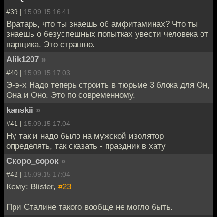
#39 |
15.09.15 16:41
Вратарь, что ты знаешь об амфитаминах? Что ты
знаешь о безуспешных попытках увести человека от
варщика. Это страшно.
Alik1207
»
#40 |
15.09.15 17:03
Э-э-х Надо теперь строить в тюрьме 3 блока для Он,
Она и Оно. Это по современному.
kanskii
»
#41 |
15.09.15 17:04
Ну так и надо было на мужской изолятор
определять, так сказать - праздник в хату
Скоро_сорок
»
#42 |
15.09.15 17:04
Кому: Blister,
#23
При Сталине такого вообще не могло быть.