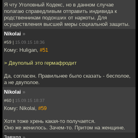
Я чту Уголовный Кодекс, но в данном случае
полагаю справедливым отправить индивида к
родственникам подохших от наркоты. Для
осуществления высшей меры социальной защиты.
Nikolai
»
#59 |
15.09.15 18:36
Кому: Huligan,
#51
> Двуполый это гермафродит
Да, согласен. Правильнее было сказать - бесполое,
а не двуполое.
Nikolai
»
#60 |
15.09.15 18:37
Кому: Nikolai,
#59
Хотя тоже хрень какая-то получается.
Оно же женилось. Зачем-то. Притом на женщине.
3авхоз
»