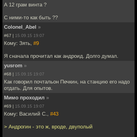
А 12 грам винта ?
С ними-то как быть ??
Colonel_Abel
»
#67 |
15.09.15 19:07
Кому: Зять,
#9
Я сначала прочитал как андроид. Долго думал.
yusrom
»
#68 |
15.09.15 19:07
Как говорил почтальон Печкин, на станцию его надо
отдать. Для опытов.
Мимо проходил
»
#69 |
15.09.15 19:07
Кому: Василий С.,
#43
> Андрогин - это ж, вроде, двуполый