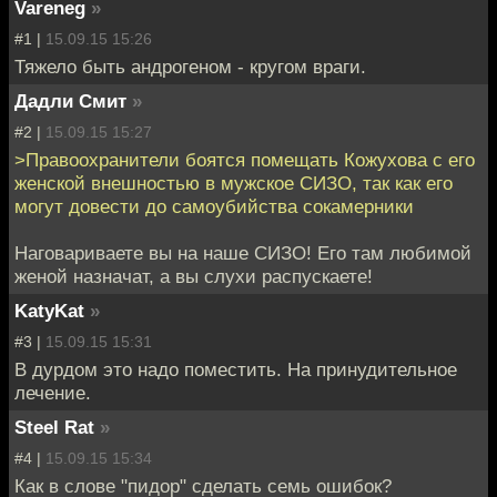
Vareneg
»
#1 |
15.09.15 15:26
Тяжело быть андрогеном - кругом враги.
Дадли Смит
»
#2 |
15.09.15 15:27
>Правоохранители боятся помещать Кожухова с его
женской внешностью в мужское СИЗО, так как его
могут довести до самоубийства сокамерники
Наговариваете вы на наше СИЗО! Его там любимой
женой назначат, а вы слухи распускаете!
KatyKat
»
#3 |
15.09.15 15:31
В дурдом это надо поместить. На принудительное
лечение.
Steel Rat
»
#4 |
15.09.15 15:34
Как в слове "пидор" сделать семь ошибок?