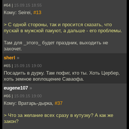
#64 |
15.09.15 18:55
Кому: Seirei,
#13
> С одной стороны, так и просится сказать, что
пускай в мужской пакуют, а дальше - его проблемы.
Там для _этого_ будет праздник, выходить не
захочет.
sherl
»
#65 |
15.09.15 19:00
Посадить в дурку. Там пофиг, кто ты. Хоть Цербер,
хоть земное воплощение Саваофа.
eugene107
»
#66 |
15.09.15 19:00
Кому: Вратарь-дырка,
#37
> Что за желание всех сразу в кутузку? А как же
закон?