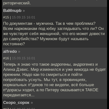
риторический.
BaMnupb
»
#15 |
15.09.15 16:01
По документам - мужчина. Так в чем проблема?
Всем наркоманам под юбку заглядывать что ли? Он
же чувствует себя женщиной, что его может довести
до самоубийства? Мужиком будут называть
постоянно?
alfredo
»
#16 |
15.09.15 16:01
Теперь я знаю что такое андрогены, андрогенез и
Алина Дэвис. Мир изменился и уже никогда не будет
прежним. Надо как-то смириться и пойти
попробовать уснуть. Мы тут, в провинциях,
нормальных п*диков то не видели, всё больше
п*дорасы ходют, а по Питеру оказывается ТАКОЕ
передвигается...
Скоро_сорок
»