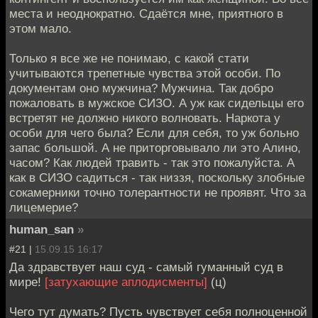
места и неоднократно. Сдаётся мне, приятного в
этом мало.
Только я все же не понимаю, с какой стати
учитываются трепетные чувства этой особи. По
документам оно мужчина? Мужчина. Так добро
пожаловать в мужское СИЗО. А уж как сидельцы его
встретят не должно никого волновать. Наркота у
особи для чего была? Если для себя, то уж больно
запас большой. А не приторговывало ли это Алино,
часом? Как людей травить - так это пожалуйста. А
как в СИЗО садиться - так низзя, поскольку злобные
сокамерники точно толерантности не проявят. Что за
лицемерие?
human_san
»
#21 |
15.09.15 16:17
Да здравствует наш суд - самый гуманный суд в
мире!
[затухающие аплодисменты]
(ц)
Чего тут думать? Пусть чувствует себя полноценной