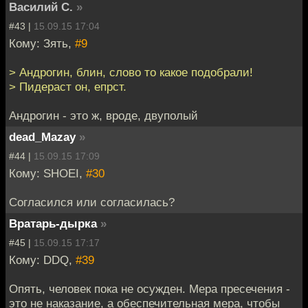
Василий С.
»
#43 |
15.09.15 17:04
Кому: Зять,
#9
> Андрогин, блин, слово то какое подобрали!
> Пидераст он, епрст.
Андрогин - это ж, вроде, двуполый
dead_Mazay
»
#44 |
15.09.15 17:09
Кому: SHOEI,
#30
Согласился или согласилась?
Вратарь-дырка
»
#45 |
15.09.15 17:17
Кому: DDQ,
#39
Опять, человек пока не осужден. Мера пресечения -
это не наказание, а обеспечительная мера, чтобы