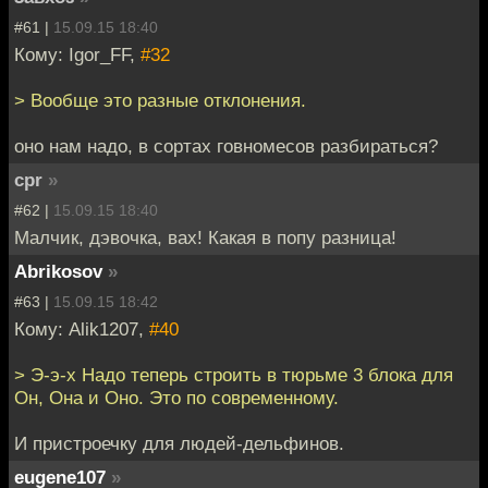
#61 |
15.09.15 18:40
Кому: Igor_FF,
#32
> Вообще это разные отклонения.
оно нам надо, в сортах говномесов разбираться?
cpr
»
#62 |
15.09.15 18:40
Малчик, дэвочка, вах! Какая в попу разница!
Abrikosov
»
#63 |
15.09.15 18:42
Кому: Alik1207,
#40
> Э-э-х Надо теперь строить в тюрьме 3 блока для
Он, Она и Оно. Это по современному.
И пристроечку для людей-дельфинов.
eugene107
»