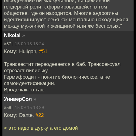
определение ни маскулинной, ни феминной
гендерной роли, сформировавшейся в том
обществе, где он находится. Многие андрогины
идентифицируют себя как ментально находящихся
между мужчиной и женщиной или же бесполых."
Nikolai
»
#57 |
15.09.15 18:24
Кому: Huligan,
#51
Трансвестит переодевается в баб. Транссексуал
отрезает пипиську.
Гермафродит - понятие биологическое, а не
самоидентификации.
Вроде как-то так.
УниверСол
»
#58 |
15.09.15 18:29
Кому: Dante,
#22
> это надо в дурку а его домой