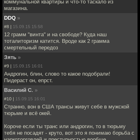
коммунальной квартиры и что-то таскало из
магазина.
DDQ
»
#8 |
15.09.15 15:58
12 грамм "винта" и на свободе? Куда наш
тоталиторизм катится. Вроде как 2 грамма
смертельный передоз
Зять
»
#9 |
15.09.15 16:01
Андрогин, блин, слово то какое подобрали!
Пидераст он, епрст.
Василий С.
»
#10 |
15.09.15 16:01
Странно, вон в США трансы живут себе в мужской
тюрьме и всё окей.
Короче если ты транс или андрогин, то в тюрьму
тебя не посадят - круто, вот это я понимаю борьба с
наркоторговлей и преступностью вообще.