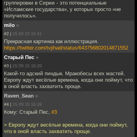
группировки в Сирии - это потенциальные
«Исламские государства», у которых просто «не
получилось».
milo
»
#2 |
15.09.15 15:41
Прекрасная картинка как иллюстрация.
https://twitter.com/tvjihad/status/643756802014871552
Старый Пес
»
#3 |
15.09.15 16:20
Какой-то адский пиндык. Мракобесы всех мастей.
Европу ждут весёлые времена, когда они поймут, что
в оной власть захватить проще.
Raven_Sean
»
#4 |
15.09.15 16:26
Кому: Старый Пес,
#3
> Европу ждут весёлые времена, когда они поймут,
что в оной власть захватить проще.