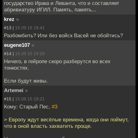
государство Ирака и Леванта, что и составляет
абривиатуру ИГИЛ. Память, память...
krez
»
#13 |
15.09.15 18:41
Разбомбить? Или без войск Васей не обойтись?
eugene107
»
#14 |
15.09.15 19:20
Ничего, в гейропе скоро разберутся во всех
тонкостях.
Если будут живы.
Artemei
»
#15 |
15.09.15 19:21
Кому: Старый Пес,
#3
> Европу ждут весёлые времена, когда они поймут,
что в оной власть захватить проще.