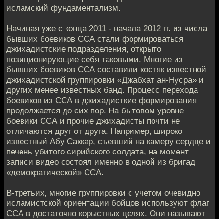
исламский фундаментализм.
Начиная уже с конца 2011 - начала 2012 гг. из числа
бывших боевиков ССА стали формироваться
джихадистские подразделения, открыто
позиционирующие себя таковыми. Многие из
бывших боевиков ССА составили костяк известной
джихадистской группировки «Джабхат ан-Нусра» и
других менее известных банд. Процесс перехода
боевиков из ССА в джихадисткие формирования
продолжается до сих пор. На бытовом уровне
боевики ССА и прочие джихадисты почти не
отличаются друг от друга. Например, широко
известный Абу Саккар, съевший на камеру сердце и
печень убитого сирийского солдата, на момент
записи видео состоял именно в одной из бригад
«демократической» ССА.
В-третьих, многие группировки с учетом очевидно
исламистской ориентации бойцов используют флаг
ССА в достаточно корыстных целях. Они называют