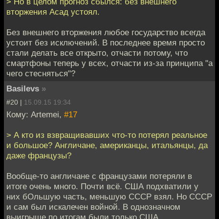
> Но в целом прогноз сбылся: без внешнего
вторжения Асад устоял.
Без внешнего вторжения любое государство всегда
устоит без исключений. В последнее время просто
стали делать все открыто, отчасти потому, что
смартфоны теперь у всех, отчасти из-за принципа "а
чего стесняться"?
Basilevs
»
#20 |
15.09.15 19:34
Кому: Artemei,
#17
> А кто из взвращивавших что-то потерял реальное
и большое? Англичане, американцы, итальянцы, да
даже французы?
Вообще-то англичане с французами потеряли в
итоге очень много. Почти всё. США подхватили у
них бОльшую часть, меньшую СССР взял. Но СССР
и сам был искалечен войной. В однозначном
выигрыше по итогам были только США.