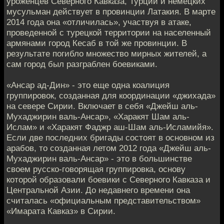
уроженцев Северного Кавказа, Турции и немецких
мусульман действует в провинции Латакия. В марте
2014 года она «отличилась», участвуя в атаке,
проведенной с турецкой территории на населенный
армянами город Кесаб в той же провинции. В
результате погибло множество мирных жителей, а
сам город был разграблен боевиками.
«Ансар ад-Дин» - это еще одна коалиция
группировок, созданная для координации «джихада»
на севере Сирии. Включает в себя «Джейш аль-
Мухаджирин валь-Ансар», «Харакят Шам аль-
Ислам» и «Харакят Фаджр аш-Шам аль-Исламийя».
Если две последних бригады состоят в основном из
арабов, то созданная летом 2012 года «Джейш аль-
Мухаджирин валь-Ансар» - это в большинстве
своем русско-говорящая группировка, основу
которой образовали боевики с Северного Кавказа и
Центральной Азии. До недавнего времени она
считалась «официальным представительством»
«Имарата Кавказ» в Сирии.