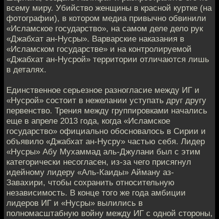
всему миру. Убийство женщины в красной куртке (на
фотографии), в котором медиа привычно обвинили
«Исламское государство», на самом деле дело рук
«Джабхат ан-Нусры». Варварские наказания в
«Исламском государстве» и на контролируемой
«Джабхат ан-Нусрой» территории отличаются лишь
в деталях.
Единственное серьезное разногласие между ИГ и
«Нусрой» состоит в нежелании уступать друг другу
первенство. Трения между группировками начались
еще в апреле 2013 года, когда «Исламское
государство» официально обосновалось в Сирии и
объявило «Джабхат ан-Нусру» частью себя. Лидер
«Нусры» Абу Мухаммад аль-Джулани был с этим
категорически несогласен, из-за чего присягнул
идейному лидеру «Аль-Каиды» Айману аз-
Завахири, чтобы сохранить относительную
независимость. В конце того же года амбиции
лидеров ИГ и «Нусры» вылились в
полномасштабную войну между ИГ с одной стороны,