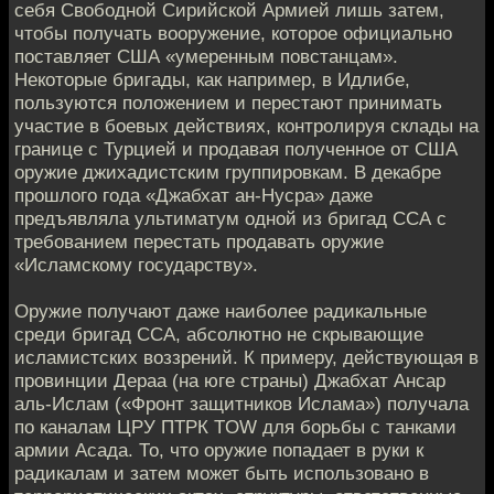
себя Свободной Сирийской Армией лишь затем,
чтобы получать вооружение, которое официально
поставляет США «умеренным повстанцам».
Некоторые бригады, как например, в Идлибе,
пользуются положением и перестают принимать
участие в боевых действиях, контролируя склады на
границе с Турцией и продавая полученное от США
оружие джихадистским группировкам. В декабре
прошлого года «Джабхат ан-Нусра» даже
предъявляла ультиматум одной из бригад ССА с
требованием перестать продавать оружие
«Исламскому государству».
Оружие получают даже наиболее радикальные
среди бригад ССА, абсолютно не скрывающие
исламистских воззрений. К примеру, действующая в
провинции Дераа (на юге страны) Джабхат Ансар
аль-Ислам («Фронт защитников Ислама») получала
по каналам ЦРУ ПТРК TOW для борьбы с танками
армии Асада. То, что оружие попадает в руки к
радикалам и затем может быть использовано в