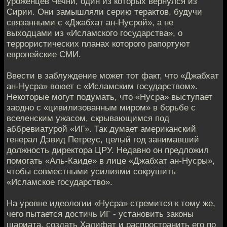
уроженцев Чечни, один из которых вернулся из
Сирии. Они замышляли серию терактов, будучи
связанными с «Джабхат ан-Нусрой», а не
выходцами из «Исламского государства», о
террористических планах которого рапортуют
европейские СМИ.
Ввести в заблуждение может тот факт, что «Джабхат
ан-Нусра» воюет c «Исламским государством».
Некоторые могут подумать, что «Нусра» выступает
заодно с «цивилизованным миром» в борьбе с
вселенским ужасом, скрывающимся под
аббревиатурой «ИГ». Так думает американский
генерал Дэвид Петреус, целый год занимавший
должность директора ЦРУ. Недавно он предложил
помогать «Аль-Каиде» в лице «Джабхат ан-Нусры»,
чтобы совместными усилиями сокрушить
«Исламское государство».
На уровне идеологии «Нусра» стремится к тому же,
чего пытается достичь ИГ - установить законы
шариата, создать Халифат и распространить его по