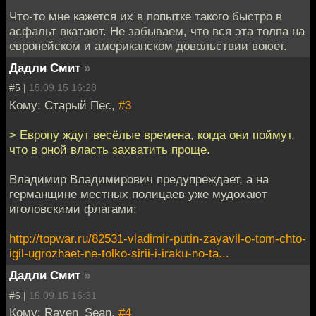
Что-то мне кажется их в попытке такого быстро в
асфальт вкатают. Не забываем, что вся эта толпа на
европейском и американском довольствии воюет.
Дадли Смит
»
#5 |
15.09.15 16:28
Кому: Старый Пес,
#3
> Европу ждут весёлые времена, когда они поймут,
что в оной власть захватить проще.
Владимир Владимирович предупреждает, а на
германщине местных полицаев уже мудохают
иголовскими флагами:
http://topwar.ru/82531-vladimir-putin-zayavil-o-tom-chto-
igil-ugrozhaet-ne-tolko-sirii-i-iraku-no-ta...
Дадли Смит
»
#6 |
15.09.15 16:31
Кому: Raven_Sean,
#4