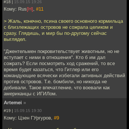
#18 |
15.09.15 19:26
Кому: Rus
[H]
,
#11
> Жаль, конечно, псина своего основного кормильца
с близлежащих островов не сожрала целиком и
сразу. Глядишь, и мир бы по-другому сейчас
выглядел.
"Джентельмен покровительствует животным, но не
вступает с ними в отношения". Кто б им дал
сожрать? Если посмотреть ход сражений, то все
время будет казаться, что Гитлер или его
командующие всячески избегали активных действий
против островов. Т.е. бомбили, но никогда не
добивали. Такое впечатление, что воевали как
американцы с ИГИЛом.
Artemei
»
#19 |
15.09.15 19:30
Кому: Цзен ГУргуров,
#9