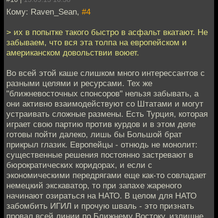
Кому: Raven_Sean,
#4
> их в попытке такого быстро в асфальт вкатают. Не
забываем, что вся эта толпа на европейском и
американском довольствии воюет.
Во всей этой каше слишком много интерессантов с
разными целями и ресурсами. Тех же
"ближневосточных спонсоров" нельзя забывать, а
они активно взаимодействуют со Штатами и могут
устраивать сложные размены. Есть Турция, которая
играет свою партию против курдов и в этом деле
готовы пойти далеко, лишь бы Большой брат
прикрыл глазик. Европейцы - отнюдь не монолит:
существенные решения постоянно застревают в
бюрократических коридорах, и если с
экономическими передрягами еще как-то совладает
немецкий экскаватор, то при запахе жареного
начинают озираться на НАТО. В целом для НАТО
забомбить ИГИЛ и прочую шваль - это признать
провал всей линии по Ближнему Востоку, излишне