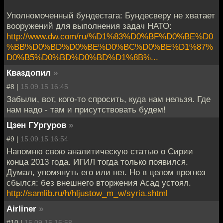
Уполномоченный бундестага: Бундесверу не хватает
вооружений для выполнения задач НАТО:
http://www.dw.com/ru/%D1%83%D0%BF%D0%BE%D0
%BB%D0%BD%D0%BE%D0%BC%D0%BE%D1%87%
D0%B5%D0%BD%D0%BD%D1%8B%...
Кваздопил
»
#8 |
15.09.15 16:45
Забыли, вот, кого-то спросить, куда нам нельзя. Где
нам надо - там и присутствовать будем!
Цзен ГУргуров
»
#9 |
15.09.15 16:54
Напомню свою аналитическую статью о Сирии
конца 2013 года. ИГИЛ тогда только появился.
Думал, упомянуть его или нет. Но в целом прогноз
сбылся: без внешнего вторжения Асад устоял.
http://samlib.ru/h/hljustow_m_w/syria.shtml
Airliner
»
#10 |
15.09.15 16:58