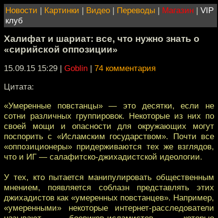
Новости
|
Картинки
|
Видео
|
Переводы
|
Магазин
|
VIP
клуб
Халифат и шариат: все, что нужно знать о
«сирийской оппозиции»
15.09.15 15:29
|
Goblin
|
74 комментария
Цитата:
«Умеренные повстанцы» — это десятки, если не
сотни различных группировок. Некоторые из них по
своей мощи и опасности для окружающих могут
поспорить с «Исламским государством». Почти все
«оппозиционеры» придерживаются тех же взглядов,
что и ИГ — салафитско-джихадистской идеологии.
У тех, кто пытается манипулировать общественным
мнением, появляется соблазн представлять этих
джихадистов как «умеренных повстанцев». Например,
«умеренными» некоторые интернет-расследователи
называют боевиков-исламистов, которые