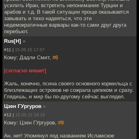
усилить Иран, встретить непонимание Турции и
арабов и т.д. В такой ситуации проще оказывается
завывать и тихо надеяться, что эти
недемократичные варвары как-то сами друг друга
перебьют.
Rus[H]
»
#11 |
15.09.15 17:57
Кому: Дадли Смит,
#6
[согласно кивает]
Жаль, конечно, псина своего основного кормильца с
близлежащих островов не сожрала целиком и сразу.
Глядишь, и мир бы по-другому сейчас выглядел.
Цзен ГУргуров
»
#12 |
15.09.15 18:10
Кому: Цзен ГУргуров,
#9
Ан, нет! Упомянул под названием Исламское