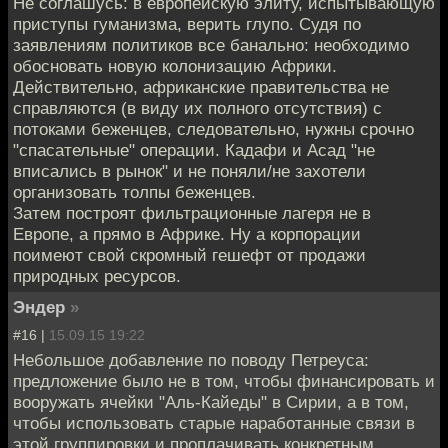
Не соглашусь: в европейскую элиту, испытывающую
приступы гуманизма, верить глупо. Судя по
заявлениям политиков все банально: необходимо
обосновать новую колонизацию Африки.
Действительно, африканские правительства не
справляются (в виду их полного отсутствия) с
потоками беженцев, следовательно, нужны срочно
"спасательные" операции. Кадафи и Асад "не
вписались в рынок" и не поняли/не захотели
организовать толпы беженцев.
Затем построят фильтрационные лагеря не в
Европе, а прямо в Африке. Ну а корпорации
поимеют свой скромный гешефт от продажи
природных ресурсов.
Эндер
»
#16 |
15.09.15 19:22
Небольшое добавление по поводу Петреуса:
предложение было не в том, чтобы финансировать и
вооружать ячейки "Аль-Кайеды" в Сирии, а в том,
чтобы использовать старые наработанные связи в
этой группировки и проплачивать конкретным