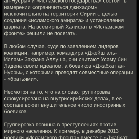
ан-Нусры» и «Исламского государства» состоит в
намерении «ограничиться джихадом»
исключительно на территории Сирии с целью
создания «исламского эмирата» и установления
шариата. На всемирный Халифат в «Исламском
фронте» решили не посягать.
В любом случае, судя по заявлением лидеров
коалиции, например, командира «Джейш аль-
Ислам» Захрана Аллуша, они считают Усаму бин
Ладена своим идеалом, а боевиков «Джабхат ан-
Нусры», с которыми проводят совместные операции
- «братьями».
Несмотря на то, что на словах группировка
сфокусирована на внутрисирийских делах, в ее
составе воюет внушительное число иностранных
боевиков.
Группировка повинна в преступлениях против
мирного населения. К примеру, в декабре 2013
боевики «Исламского фронта» вместе с «Джабхат