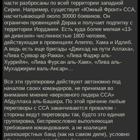
части разбросаны по всей территории западной
Сирии. Например, существует «Южный Фронт» ССА,
насчитывающий около 30000 боевиков. Он
ограничен провинцией Дераа и получает подпитку с
территории Иордании. Есть куда более мелкая «13-
ая дивизия» численностью 1800 человек,
действующая в провинциях Алеппо, Хама и Идлиб.
А ведь есть еще бригады «Джихад на пути Аллаха»,
«Лива Суввар ар-Ракка», «Лива Фаджр аль-
Хуррийя», «Лива Фурсан аль-Хакк», «Лива аль-
Мухаджирин валь-Ансар»…
Все эти группировки действуют автономно под
началом своих командиров, не принимая во
внимание мнение «верховного лидера ССА»
Абдуллаха аль-Башира. По этой причине любые
переговоры с ССА заканчиваются провалом -
стороны ведут переговоры так, будто это единая
группировка, беспрекословно выполняющая
требования командования, а не коалиция
разношерстных банд (как на самом деле), условно