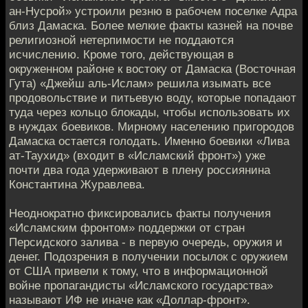
ан-Нусрой» устроили резню в рабочем поселке Адра
близ Дамаска. Более мелкие факты казней на почве
религиозной нетерпимости не поддаются
исчислению. Кроме того, действующая в
окруженном районе к востоку от Дамаска (Восточная
Гута) «Джейш аль-Ислам» решила изымать все
продовольствие и питьевую воду, которые попадают
туда через кольцо блокады, чтобы использовать их
в нуждах боевиков. Мирному населению пригородов
Дамаска остается голодать. Именно боевики «Лива
ат-Таухид» (входит в «Исламский фронт») уже
почти два года удерживают в плену россиянина
Константина Журавлева.
Неоднократно фиксировались факты получения
«Исламским фронтом» поддержки от стран
Персидского залива - в первую очередь, оружия и
денег. Подозрения в получении посылок с оружием
от США привели к тому, что в информационной
войне пропагандисты «Исламского государства»
называют ИФ не иначе как «Доллар-фронт».