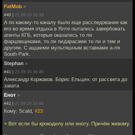
FatMob
»
#40 |
21.09.15 16:33
А по какому-то каналу было еще расследование как
его во время отдыха в Ялте пытались завербовать
агенты КГБ, которые оказались то ли
фарцовщиками, то ли пидарасами то ли и тем и
другим. С аццкими мультяшным вставками а-ля
South Park.
Stephan
»
#41 |
21.09.15 16:40
Александр Коржаков. Борис Ельцин: от рассвета до
заката
Енот
»
#42 |
21.09.15 16:44
Кому: Scald,
#23
> Вот если бы крокодилу или еноту. Причём живому.