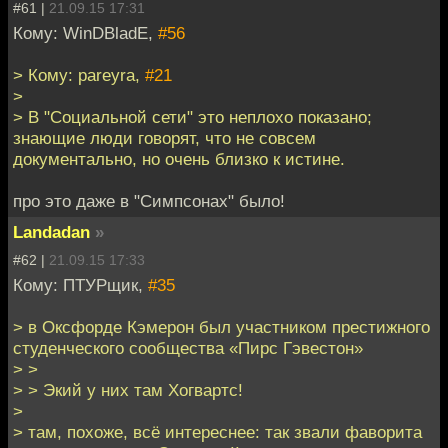
#61 |
21.09.15 17:31
Кому: WinDBladE,
#56
> Кому: pareyra,
#21
>
> В "Социальной сети" это неплохо показано;
знающие люди говорят, что не совсем
документально, но очень близко к истине.
про это даже в "Симпсонах" было!
Landadan
»
#62 |
21.09.15 17:33
Кому: ПТУРщик,
#35
> в Оксфорде Кэмерон был участником престижного
студенческого сообщества «Пирс Гэвестон»
> >
> > Экий у них там Хогвартс!
>
> там, похоже, всё интереснее: так звали фаворита