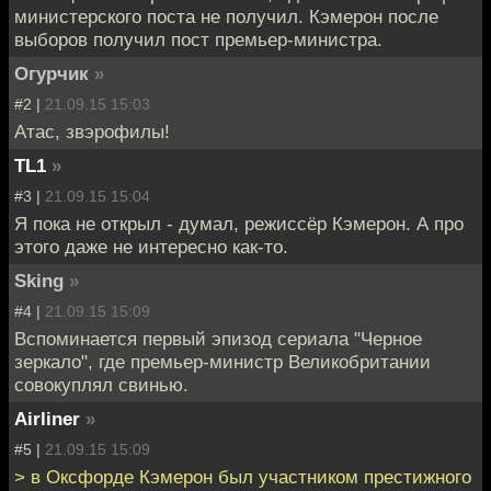
министерского поста не получил. Кэмерон после
выборов получил пост премьер-министра.
Огурчик
»
#2 |
21.09.15 15:03
Атас, звэрофилы!
TL1
»
#3 |
21.09.15 15:04
Я пока не открыл - думал, режиссёр Кэмерон. А про
этого даже не интересно как-то.
Sking
»
#4 |
21.09.15 15:09
Вспоминается первый эпизод сериала "Черное
зеркало", где премьер-министр Великобритании
совокуплял свинью.
Airliner
»
#5 |
21.09.15 15:09
> в Оксфорде Кэмерон был участником престижного