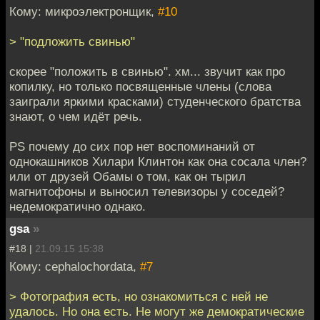
Кому: микроэлектронщик,
#10
> "подложить свинью"
скорее "положить в свинью". хм... звучит как про
копилку, но только посвященные члены (слова
заиграли яркими красками) студенческого братства
знают, о чем идёт речь.
PS почему до сих пор нет воспоминаний от
однокашников Хилари Клинтон как она сосала член?
или от друзей Обамы о том, как он тырил
магнитофоны и выносил телевизоры у соседей?
недемократично однако.
gsa
»
#18 |
21.09.15 15:38
Кому: cephalochordata,
#7
> Фотография есть, но ознакомиться с ней не
удалось. Но она есть. Не могут же демократические