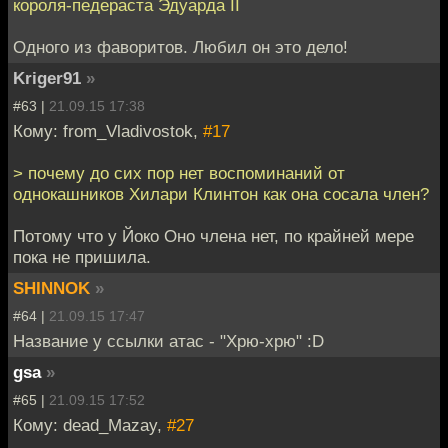
короля-педераста Эдуарда II
Одного из фаворитов. Любил он это дело!
Kriger91
»
#63 |
21.09.15 17:38
Кому: from_Vladivostok,
#17
> почему до сих пор нет воспоминаний от
однокашников Хилари Клинтон как она сосала член?
Потому что у Йоко Оно члена нет, по крайней мере
пока не пришила.
SHINNOK
»
#64 |
21.09.15 17:47
Название у ссылки атас - "Хрю-хрю" :D
gsa
»
#65 |
21.09.15 17:52
Кому: dead_Mazay,
#27