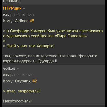
ценами!!!
ПТУРщик
»
#35 |
21.09.15 16:14
Кому: Airliner,
#5
> в Оксфорде Кэмерон был участником престижного
студенческого сообщества «Пирс Гэвестон»
>
> Экий у них там Хогвартс!
там, похоже, всё интереснее: так звали фаворита
короля-педераста Эдуарда II
volkas
»
#36 |
21.09.15 16:16
Кому: Огурчик,
#2
> Атас, звэрофилы!
Некрозоофилы!