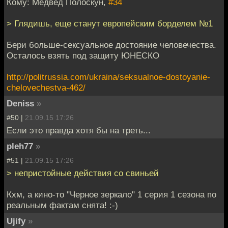
Кому: Медвед Полоскун,
#34
> Глядишь, еще станут европейским борделем №1
Бери больше-сексуальное достояние человечества.
Осталось взять под защиту ЮНЕСКО
http://politrussia.com/ukraina/seksualnoe-dostoyanie-
chelovechestva-462/
Deniss
»
#50 |
21.09.15 17:26
Если это правда хотя бы на треть...
pleh77
»
#51 |
21.09.15 17:26
> непристойные действия со свиньей
Кхм, а кино-то "Черное зеркало" 1 серия 1 сезона по
реальным фактам снята! :-)
Ujify
»