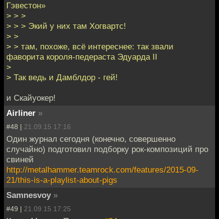
Гэвестон»
> > >
> > > Экий у них там Хогвартс!
> >
> > там, похоже, всё интереснее: так звали
фаворита короля-педераста Эдуарда II
>
> Так ведь и Дамблдор - гей!
и Скайуокер!
Airliner
»
#48 |
21.09.15 17:16
Один журнал сегодня (конечно, совершенно
случайно) подготовил подборку рок-композиций про
свиней
http://metalhammer.teamrock.com/features/2015-09-
21/this-is-a-playlist-about-pigs
Samnesvoy
»
#49 |
21.09.15 17:25