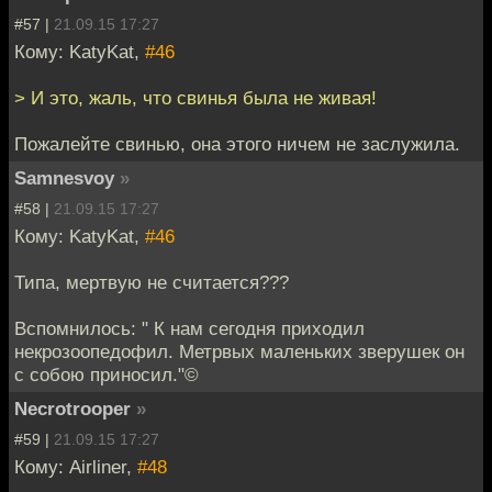
#57 |
21.09.15 17:27
Кому: KatyKat,
#46
> И это, жаль, что свинья была не живая!
Пожалейте свинью, она этого ничем не заслужила.
Samnesvoy
»
#58 |
21.09.15 17:27
Кому: KatyKat,
#46
Типа, мертвую не считается???
Вспомнилось: " К нам сегодня приходил
некрозоопедофил. Метрвых маленьких зверушек он
с собою приносил."©
Necrotrooper
»
#59 |
21.09.15 17:27
Кому: Airliner,
#48