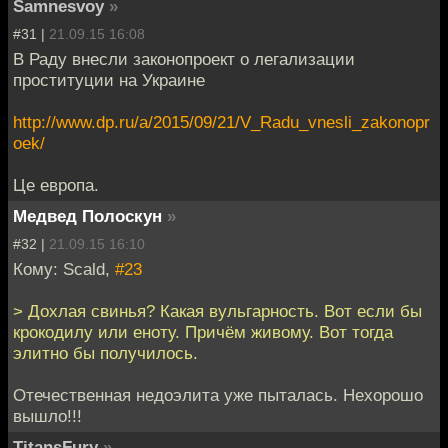
Samnesvoy
»
#31 |
21.09.15 16:08
В Раду внесли законопроект о легализации
проституции на Украине
http://www.dp.ru/a/2015/09/21/V_Radu_vnesli_zakonopr
oek/
Це европа.
Медвед Полоскун
»
#32 |
21.09.15 16:10
Кому: Scald,
#23
> Дохлая свинья? Какая вульгарность. Вот если бы
крокодилу или еноту. Причём живому. Вот тогда
элитно бы получилось.
Отечественная недоэлита уже пыталась. Нехорошо
вышло!!!
TitansFury
»