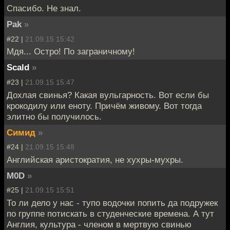
Спасибо. Не знал.
Pak
»
#22 |
21.09.15 15:42
Мдя... Остро! По заграничному!
Scald
»
#23 |
21.09.15 15:47
Дохлая свинья? Какая вульгарность. Вот если бы
крокодилу или еноту. Причём живому. Вот тогда
элитно бы получилось.
Симид
»
#24 |
21.09.15 15:48
Английская аристократия, не хухры-мухры.
M0D
»
#25 |
21.09.15 15:51
То ли дело у нас - тупо водочки попить да подружек
по группе потискать в студенческие времена. А тут
Англия, культура - членом в мертвую свинью