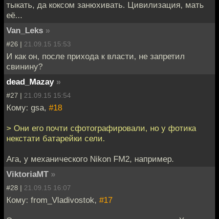
тыкать, да коксом занюхивать. Цивилизация, мать
её...
Van_Leks
»
#26 |
21.09.15 15:53
И как он, после прихода к власти, не запретил
свинину?
dead_Mazay
»
#27 |
21.09.15 15:54
Кому: gsa,
#18
> Они его почти сфотографировали, но у фотика
некстати батарейки сели.
Ага, у механического Nikon FM2, например.
ViktoriaMT
»
#28 |
21.09.15 16:07
Кому: from_Vladivostok,
#17