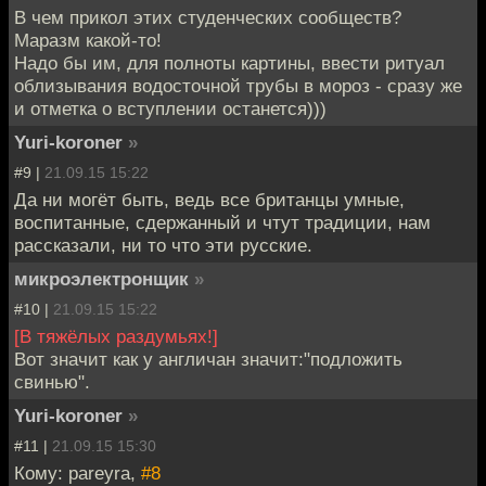
В чем прикол этих студенческих сообществ?
Маразм какой-то!
Надо бы им, для полноты картины, ввести ритуал
облизывания водосточной трубы в мороз - сразу же
и отметка о вступлении останется)))
Yuri-koroner
»
#9 |
21.09.15 15:22
Да ни могёт быть, ведь все британцы умные,
воспитанные, сдержанный и чтут традиции, нам
рассказали, ни то что эти русские.
микроэлектронщик
»
#10 |
21.09.15 15:22
[В тяжёлых раздумьях!]
Вот значит как у англичан значит:"подложить
свинью".
Yuri-koroner
»
#11 |
21.09.15 15:30
Кому: pareyra,
#8