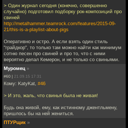
> Один журнал сегодня (конечно, совершенно
случайно) подготовил подборку рок-композиций про
свиней
http://metalhammer.teamrock.com/features/2015-09-
21/this-is-a-playlist-about-pigs
Оперативно и остро. А если взять один стиль
"грайдкор", то только там можно найти как минимум
сотню песен про свиней и про то, что с ними
вероятно делал Кемерон, и не только со свиньями.
Муромец
»
#60 |
21.09.15 17:31
Кому: KatyKat,
#46
> И это, жаль, что свинья была не живая!
Будь она живой, ему, как истинному джентльмену,
пришлось бы на ней жениться.
ПТУРщик
»