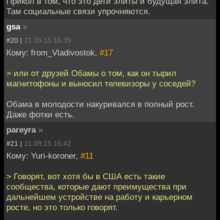
Прикол в том, что это дети элиты и будущая элита.
Там социальные связи упрочняются.
gsa
»
#20 |
21.09.15 15:39
Кому: from_Vladivostok,
#17
> или от друзей Обамы о том, как он тырил
магнитофоны и выносил телевизоры у соседей?
Обама в молодости накуривался в полный рост.
Даже фотки есть.
pareyra
»
#21 |
21.09.15 15:42
Кому: Yuri-koroner,
#11
> Говорят, вот хотя бы в США есть такие
сообщества, которые дают преимущества при
дальнейшем устройстве на работу и карьерном
росте, но это только говорят.