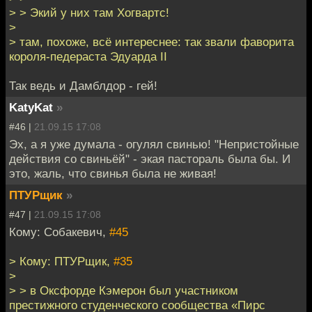
> > Экий у них там Хогвартс!
>
> там, похоже, всё интереснее: так звали фаворита
короля-педераста Эдуарда II
Так ведь и Дамблдор - гей!
KatyKat
»
#46 |
21.09.15 17:08
Эх, а я уже думала - огулял свинью! "Непристойные
действия со свиньёй" - экая пастораль была бы. И
это, жаль, что свинья была не живая!
ПТУРщик
»
#47 |
21.09.15 17:08
Кому: Собакевич,
#45
> Кому: ПТУРщик,
#35
>
> > в Оксфорде Кэмерон был участником
престижного студенческого сообщества «Пирс