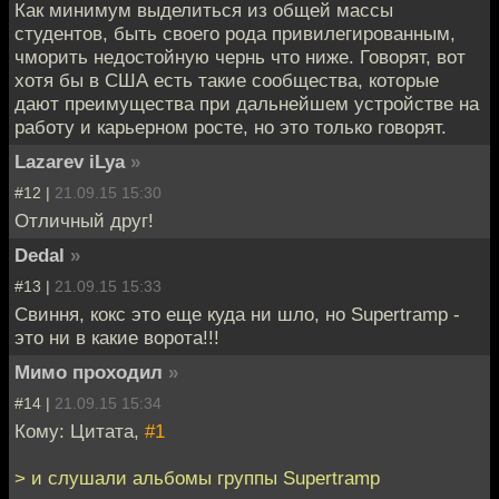
Как минимум выделиться из общей массы
студентов, быть своего рода привилегированным,
чморить недостойную чернь что ниже. Говорят, вот
хотя бы в США есть такие сообщества, которые
дают преимущества при дальнейшем устройстве на
работу и карьерном росте, но это только говорят.
Lazarev iLya
»
#12 |
21.09.15 15:30
Отличный друг!
Dedal
»
#13 |
21.09.15 15:33
Свиння, кокс это еще куда ни шло, но Supertramp -
это ни в какие ворота!!!
Мимо проходил
»
#14 |
21.09.15 15:34
Кому: Цитата,
#1
> и слушали альбомы группы Supertramp