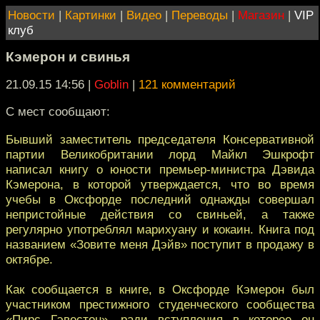
Новости
|
Картинки
|
Видео
|
Переводы
|
Магазин
|
VIP
клуб
Кэмерон и свинья
21.09.15 14:56
|
Goblin
|
121 комментарий
С мест сообщают:
Бывший заместитель председателя Консервативной
партии Великобритании лорд Майкл Эшкрофт
написал книгу о юности премьер-министра Дэвида
Кэмерона, в которой утверждается, что во время
учебы в Оксфорде последний однажды совершал
непристойные действия со свиньей, а также
регулярно употреблял марихуану и кокаин. Книга под
названием «Зовите меня Дэйв» поступит в продажу в
октябре.
Как сообщается в книге, в Оксфорде Кэмерон был
участником престижного студенческого сообщества
«Пирс Гэвестон», ради вступления в которое он