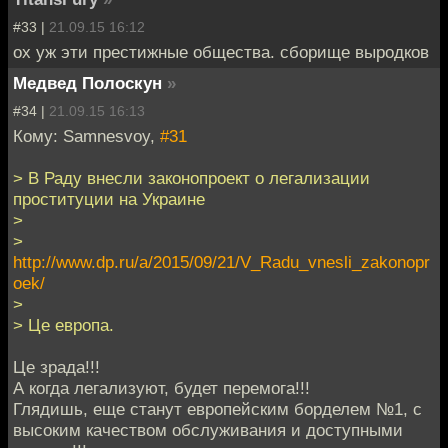
#33 |
21.09.15 16:12
ох уж эти престижные общества. сборище выродков
Медвед Полоскун
»
#34 |
21.09.15 16:13
Кому: Samnesvoy,
#31
> В Раду внесли законопроект о легализации
проституции на Украине
>
>
http://www.dp.ru/a/2015/09/21/V_Radu_vnesli_zakonopr
oek/
>
> Це европа.
Це зрада!!!
А когда легализуют, будет перемога!!!
Глядишь, еще станут европейским борделем №1, с
высоким качеством обслуживания и доступными