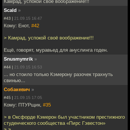
Камрад, успокой своё воображение!!!
Scald
»
#43 |
21.09.15 16:47
Кому: Енот,
#42
> Камрад, успокой своё воображение!!!
Ещё, говорят, муравьед для ануслинга годен.
Snusmymrik
»
#44 |
21.09.15 16:53
... но стоило только Кэмерону разочек трахнуть
свинью...
Собакевич
»
#45 |
21.09.15 17:05
Кому: ПТУРщик,
#35
> в Оксфорде Кэмерон был участником престижного
студенческого сообщества «Пирс Гэвестон»
> >