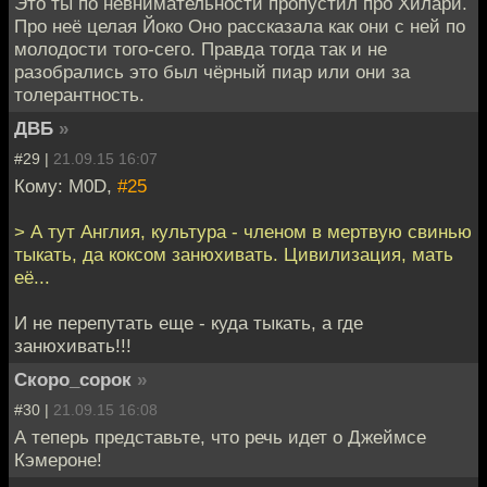
Это ты по невнимательности пропустил про Хилари.
Про неё целая Йоко Оно рассказала как они с ней по
молодости того-сего. Правда тогда так и не
разобрались это был чёрный пиар или они за
толерантность.
ДВБ
»
#29 |
21.09.15 16:07
Кому: M0D,
#25
> А тут Англия, культура - членом в мертвую свинью
тыкать, да коксом занюхивать. Цивилизация, мать
её...
И не перепутать еще - куда тыкать, а где
занюхивать!!!
Скоро_сорок
»
#30 |
21.09.15 16:08
А теперь представьте, что речь идет о Джеймсе
Кэмероне!